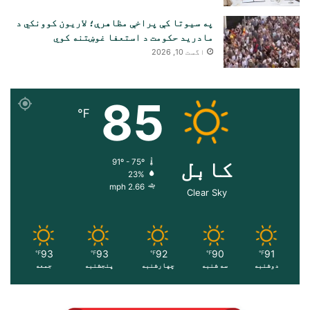
په سیوتا کې پراخې مظاهرې؛ لاریون کوونکي د
مادرید حکومت د استعفا غوښتنه کوي
اگست 10, 2026
85
℉
کابل
91º - 75º
23%
2.66 mph
Clear Sky
93
93
92
90
91
℉
℉
℉
℉
℉
دوشنبه
سه شنبه
چهارشنبه
پنجشنبه
جمعه