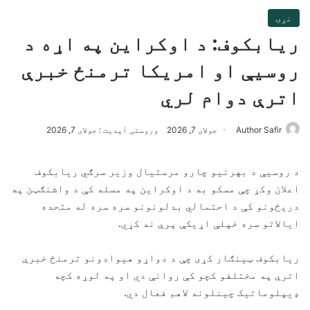
نړۍ
ریابکوف: د اوکراین په اړه د
روسیې او امریکا ترمنځ خبرې
اترې دوام لري
Author Safir
جولای 7, 2026
وروستی آپدیت : جولای 7, 2026
د روسیې د بهرنیو چارو مرستیال وزیر سرګي ریابکوف
اعلان وکړ چې مسکو به د اوکراین په مسله کې د واشنګټن په
دریځونو کې د احتمالي بدلونونو سره سره له متحده
ایالاتو سره خپلې اړیکې پرې نه کړي.
ریابکوف ټینګار کړی چې د دواړو هیوادونو ترمنځ خبرې
اترې په مختلفو کچو کې روانې دي او په لوړه کچه
ډیپلوماتیک چینلونه لاهم فعال دي.