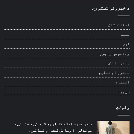
د خپرونې کټګوري
افغانستان
سیمه
نړۍ
ویډیويي راپور
راپور انځور
کلتور او تعلیم
اقتصاد
سپورت
ولولئ
د هرات په اسلام کلا لویه لاره کې د خزانې د
موندلو ۱۰ وسایل کشف او ضبط شوي