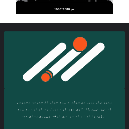
سفیر ټلوېزیوني شبکه د‎ یوه خپلواک حقوقي شخصیت،
اساس‌پاڼې، ځانګړي مهر او سمبول په لرلو سره ‎یوه
ارزښت‌پاله او ‎له سیاسي اړخه بې‌پرې رسنۍ ده.