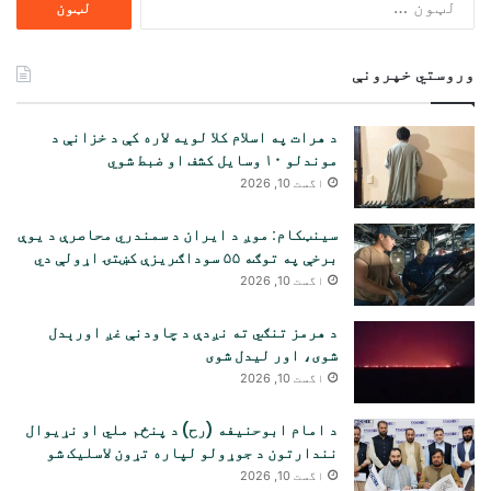
لپاره
لټون:
وروستي خپرونې
د هرات په اسلام کلا لویه لاره کې د خزانې د
موندلو ۱۰ وسایل کشف او ضبط شوي
اگست 10, 2026
سینټکام: موږ د ایران د سمندري محاصرې د یوې
برخې په توګه ۵۵ سوداګریزې کښتۍ اړولې دي
اگست 10, 2026
د هرمز تنګي ته نږدې د چاودنې غږ اورېدل
شوی، اور لیدل شوی
اگست 10, 2026
د امام ابوحنیفه (رح) د پنځم ملي او نړیوال
نندارتون د جوړولو لپاره تړون لاسلیک شو
اگست 10, 2026