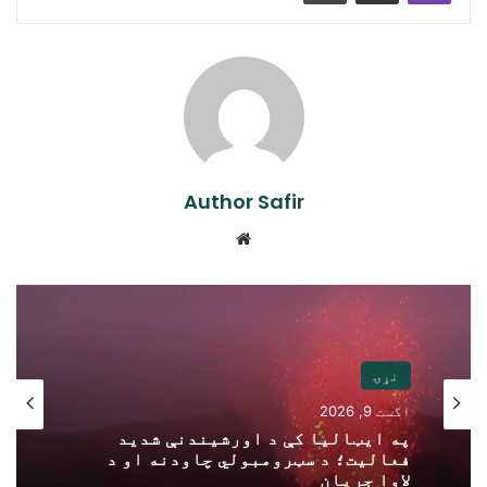
Author Safir
Website
نړۍ
اگست 9, 2026
په ایټالیا کې د اورشیندنې شدید
فعالیت؛ د سټرومبولي چاودنه او د
لاوا جریان