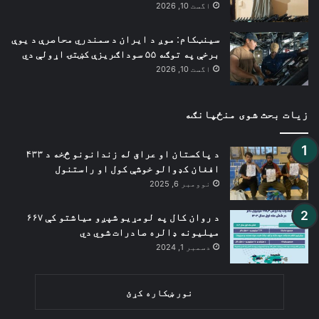
اگست 10, 2026
سینټکام: موږ د ایران د سمندري محاصرې د یوې
برخې په توګه ۵۵ سوداګریزې کښتۍ اړولې دي
اگست 10, 2026
زیات بحث شوی منځپانګه
د پاکستان او عراق له زندانونو څخه د ۴۳۳
افغان کډوالو خوشې کول او راستنول
نوومبر 6, 2025
د روان کال په لومړیو شپږو میاشتو کې ۶۶۷
میلیونه ډالره صادرات شوي دي
دسمبر 1, 2024
نور ښکاره کړئ