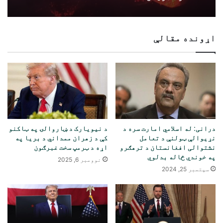
اړونده مقالې
درانی: له اسلامي امارت سره د
د نیویارک د ښاروالۍ په ټاکنو
نړیوالې ټولنې د تعامل
کې د زهران ممداني د بریا په
نشتوالی افغانستان د ترهګرو
اړه د ټرمپ سخت غبرګون
په خوندي ځاله بدلوي
نوومبر 6, 2025
سپتمبر 25, 2024