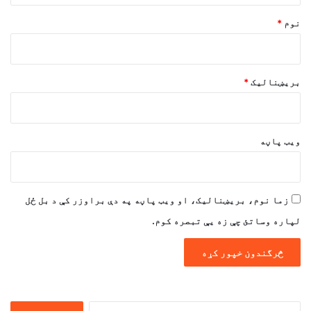
*
نوم
*
بریښنالیک
*
ویب پاڼه
زما نوم، بریښنالیک، او ویب پاڼه په دې براوزر کې د بل ځل
لپاره وساتئ چې زه یې تبصره کوم.
ددی