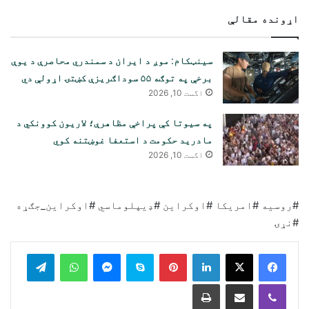
اړونده مقالې
سینټکام: موږ د ایران د سمندري محاصرې د یوې
برخې په توګه ۵۵ سوداګریزې کښتۍ اړولې دي
اگست 10, 2026
په سیوتا کې پراخې مظاهرې؛ لاریون کوونکي د
مادرید حکومت د استعفا غوښتنه کوي
اگست 10, 2026
#روسیه #امریکا #اوکراین #ډیپلوماسي #اوکراین_جګړه
#نړۍ
legram
WhatsApp
Messenger
Skype
Pinterest
LinkedIn
Print
Share via Email
Viber