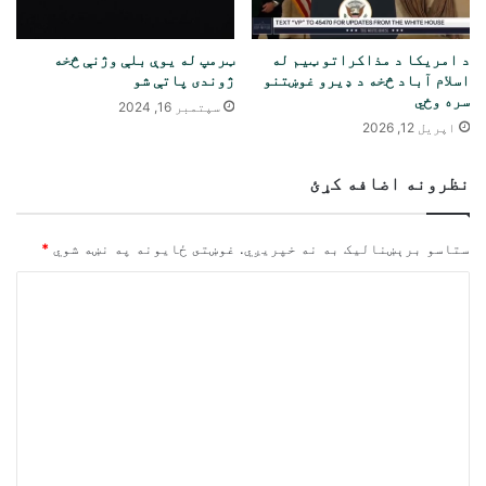
د امریکا د مذاکراتو ټیم له
ټرمپ له یوې بلې وژنې څخه
اسلام آباد څخه د ډیرو غوښتنو
ژوندی پاتې شو
سره وځي
سپتمبر 16, 2024
اپریل 12, 2026
نظرونه اضافه کړئ
ستاسو برېښناليک به نه خپريږي.
غوښتى ځایونه په نښه شوي
*
څ
ر
گ
ن
د
و
ن