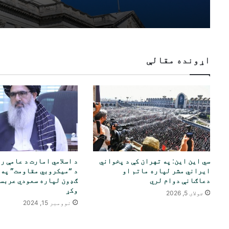
اړونده مقالې
سي این این: په تهران کې د پخواني
د اسلامي امارت د عامې ر
ایراني مشر لپاره ماتم او
د “میکروبي مقاومت” په 
دعاګانې دوام لري
ګډون لپاره سعودي عربست
وکړ
جولای 5, 2026
نوومبر 15, 2024