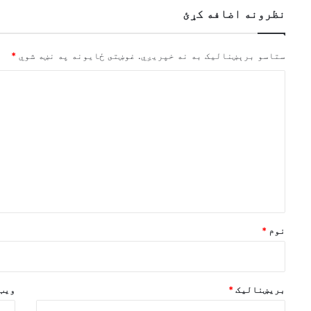
نظرونه اضافه کړئ
ستاسو برېښناليک به نه خپريږي.
غوښتى ځایونه په نښه شوي
*
څ
ر
گ
ن
د
و
ن
*
نوم
*
بریښنالیک
*
ویب 