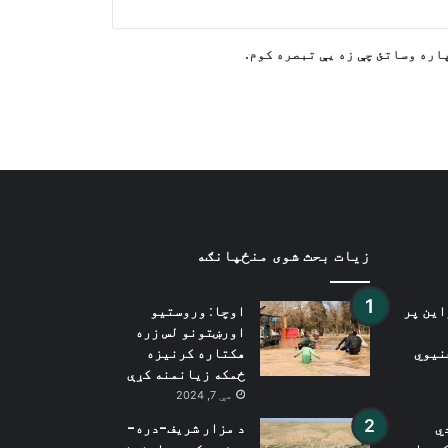
ډزې؛ څو تنه مړه، لږ تر لږه ۲۰
ټپیان
اره وساتئ چې زه یې تبصره کوم.
د سعودي په مشرۍ د ایتلاف په
مرکزونو د یمني بې پیلوټه الوتکو
برید
زیات بحث شوی منځپانګه
این پر
اوچا: وروستیو
اورښتونو لس زره
نیوي
هکتاره کرنیزه
ځمکه زیانمنه کړې
مې 7, 2024
ي
د مزار شریف-دره-