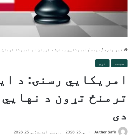
کور پاڼه
/
سیمه
/
امریکایي رسنۍ: د ایران او امریکا ترمنځ ت
سیمه
نړۍ
امریکایي رسنۍ: د ای
ترمنځ تړون د نهايي 
دی
Author Safir
مې 25, 2026
وروستی آپدیت : مې 25, 2026