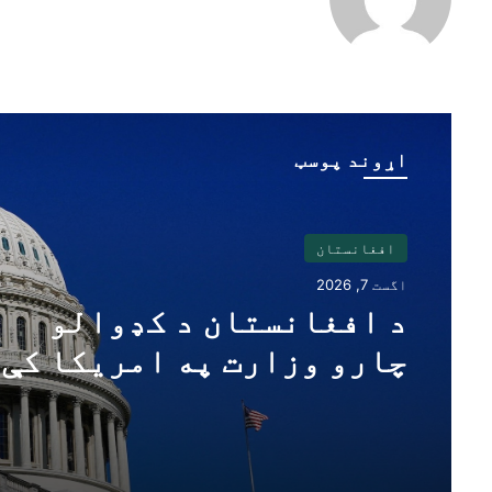
اړوند پوسټ
افغانستان
اگست 7, 2026
د افغانستان د کډوالو
چارو وزارت په امریکا کې 
افغان اتباعو لپاره د
لنډمهاله ساتنې پلان هرکل
کوي