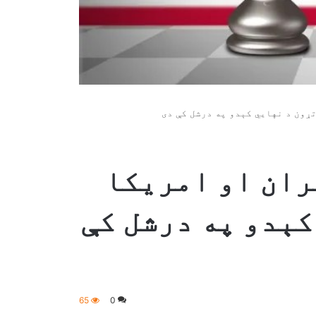
ړون د نهايي کېدو په درشل کې دی
ران او امریکا
کېدو په درشل کې
65
0