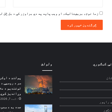
زما نوم، بریښنالیک، او ویب پاڼه په دې براوزر کې د بل ځل لپ
نې کټګوري
ولولئ
پولنډ د اوکر
ان
سر د روسیې د
توغندیو د مخ
وړاندیز کوي
اگست 7, 2026
 راپور
جده به د سعود
نځور