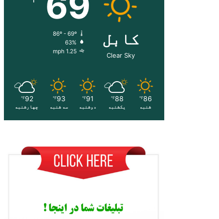
69
کابل
86º - 69º
63%
1.25 mph
Clear Sky
92
93
91
88
86
℉
℉
℉
℉
℉
شنبه
یکشنبه
دوشنبه
سه شنبه
چهارشنبه