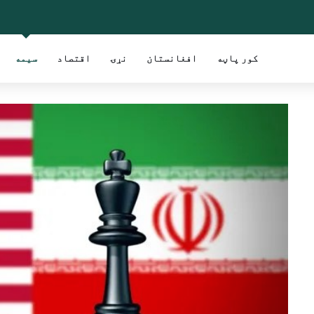
کور پاڼه
افغانستان
نړۍ
اقتصاد
سیمه