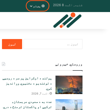
شنبه, اگست 8 2026
پښتو
ددی
لپاره
لټون:
وروستي خپرونې
پولنډ د اوکراین پر سر د روسیې
د توغندیو د مخنیوي وړاندیز
کوي
اگست 7, 2026
جده به د سعودي عربستان،
ترکیې او پاکستان ترمنځ د درې