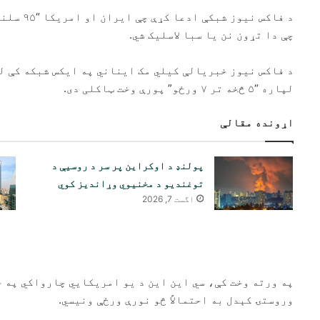
د فاکس نی
چې دا تړون نن یا سبا لاسلیک شي.
د فاکس نیوز خبریالې کیلي مک ایناني په ایکس شبکه کې ل
لپاره “۵ څخه تر ۷ ورځو” پورې وخت ټاکلی دی.
اړونده مقالې
پولنډ د اوکراین پر سر د روسیې د
توغندیو د مخنیوي وړاندیز کوي
اگست 7, 2026
په ورته وخت کې، سي این این د یو امریکایي چارواکي په 
وروستۍ کېدل به احتمالاً څو نورې ورځې ونیسي.