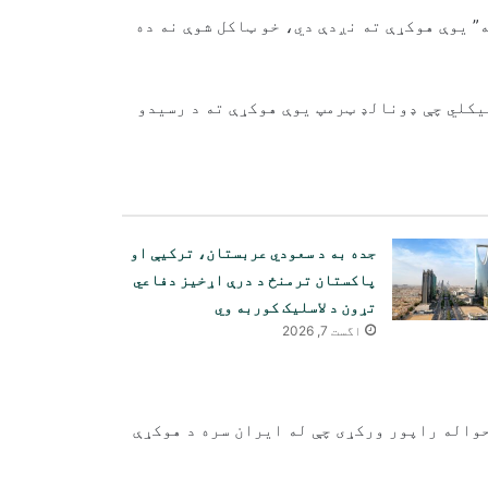
وز شبکې ادعا کړې چې ایران او امریکا “۹۵ سلنه” یوې هوکړې ته نږدې دي، خو ټاکل شوې نه ده
یکلي چې ډونالډ ټرمپ یوې هوکړې ته د رسیدو
جده به د سعودي عربستان، ترکیې او
پاکستان ترمنځ د درې اړخیز دفاعي
تړون د لاسلیک کوربه وي
اگست 7, 2026
حواله راپور ورکړی چې له ایران سره د هوکړې