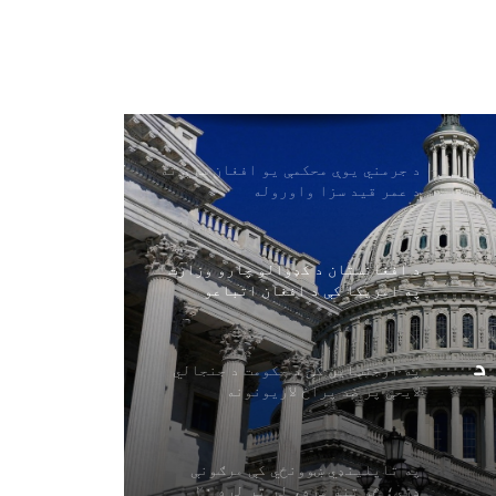
راستانه شوي
د روغتیا نړیوال سازمان: د ایبولا
چټکې خپرېدنې له ۱۷۰۰ څخه زیات
کسان وژلي دي
د جرمني یوې محکمې یو افغان سړي ته
د عمر قید سزا واوروله
د افغانستان د کډوالو چارو وزارت
په امریکا کې د افغان اتباعو
لپاره د لنډمهاله ساتنې پلان هرکلی
کوي
د
په ارجنټاین کې د حکومت د جنجالي
لایحې پر ضد پراخ لاریونونه
ی
په تایلینډي ښوونځي کې مرګونې
ډزې؛ څو تنه مړه، لږ تر لږه ۲۰