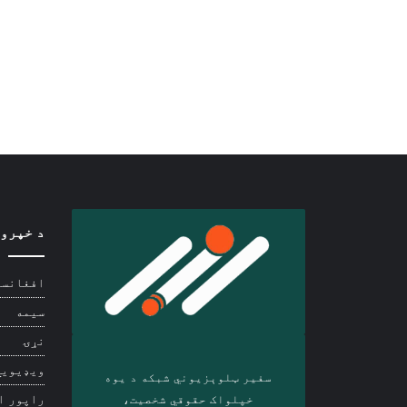
د خپرو
افغانست
سیمه
نړۍ
ویډیويي
سفیر ټلوېزیوني شبکه د‎ یوه
خپلواک حقوقي شخصیت،
راپور ا