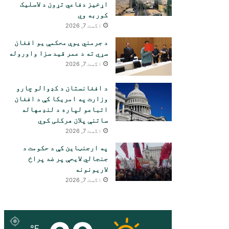
اړخیز دفاعي تړون د لاسلیک
کوربه وي
اگست 7, 2026
د جرمني یوې محکمې یو افغان
سړي ته د عمر قید سزا واوروله
اگست 7, 2026
د افغانستان د کډوالو چارو
وزارت په امریکا کې د افغان
اتباعو لپاره د لنډمهاله
ساتنې پلان هرکلی کوي
اگست 7, 2026
په ارجنټاین کې د حکومت د
جنجالي لایحې پر ضد پراخ
لاریونونه
اگست 7, 2026
℉