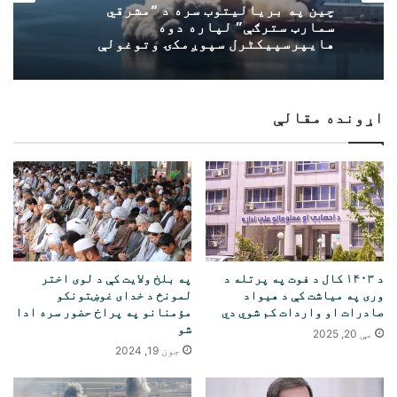
چین په بریالیتوب سره د “مشرقي
سمارټ سترګې” لپاره دوه
هایپرسپیکٹرل سپوږمکۍ وتوغولې
اړونده مقالې
د ۱۴۰۳ کال د فوت په پرتله د
په بلخ ولایت کې د لوی اختر
وری په میاشت کې د هیواد
لمونځ د خدای غوښتونکو
صادرات او واردات کم شوي دي
مؤمنانو په پراخ حضور سره ادا
شو
مې 20, 2025
جون 19, 2024