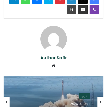
Print
Share via Email
Viber
Author Safir
Website
نړۍ
اگست 6, 2026