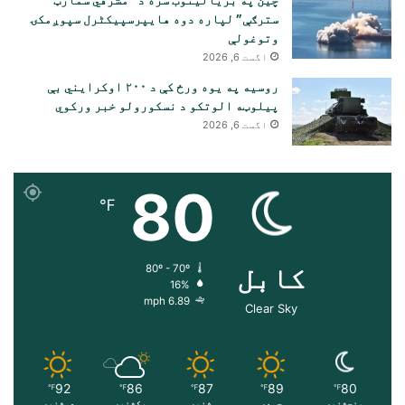
سترګې” لپاره دوه هایپرسپیکٹرل سپوږمکۍ
وتوغولې
اگست 6, 2026
روسیه په یوه ورځ کې د ۲۰۰ اوکرایني بې
پیلوټه الوتکو د نسکورولو خبر ورکوي
اگست 6, 2026
80
℉
کابل
80º - 70º
16%
6.89 mph
Clear Sky
92
86
87
89
80
℉
℉
℉
℉
℉
پنجشنبه
جمعه
شنبه
یکشنبه
دوشنبه