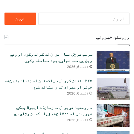
ددی
لپاره
لټون:
وروستي خپرونې
ټرمپ یو ځل بیا ایران ته ګواښ وکړ، او ویې
ویل چې هغه غواړي یوه معامله وکړي
اگست 6, 2026
۳۲۵ افغان کډوال د پاکستان له زندانونو څخه
خوشې او هیواد ته راستانه شوي
اگست 6, 2026
د روغتیا نړیوال سازمان: د ایبولا چټکې
خپرېدنې له ۱۷۰۰ څخه زیات کسان وژلي دي
اگست 6, 2026
چین په بریالیتوب سره د “مشرقي سمارټ