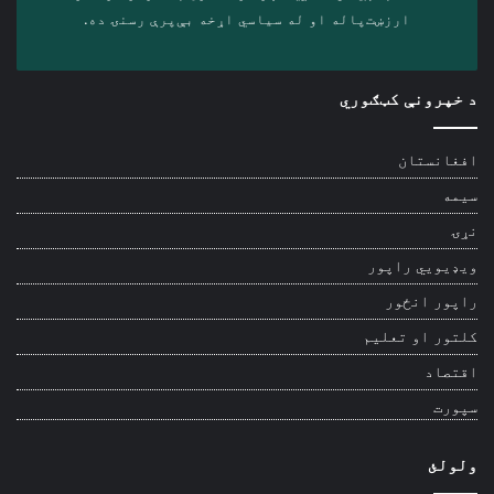
ارزښت‌پاله او ‎له سیاسي اړخه بې‌پرې رسنۍ ده.
د خپرونې کټګوري
افغانستان
سیمه
نړۍ
ویډیويي راپور
راپور انځور
کلتور او تعلیم
اقتصاد
سپورت
ولولئ