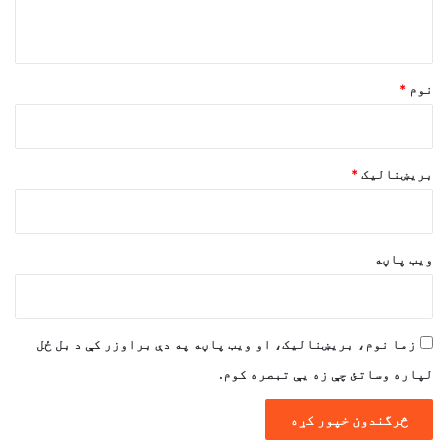
و
ن
*
نوم
*
بریښنالیک
*
ویب پاڼه
زما نوم، بریښنالیک، او ویب پاڼه په دې براوزر کې د بل ځل
لپاره وساتئ چې زه یې تبصره کوم.