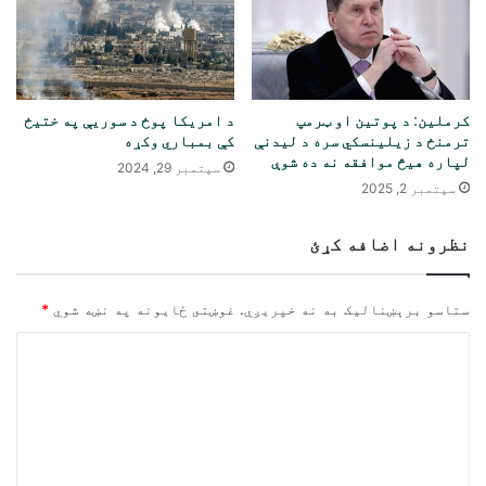
کرملین: د پوتین او ټرمپ
د امریکا پوځ د سوریې په ختیځ
ترمنځ د زیلینسکي سره د لیدنې
کې بمباري وکړه
لپاره هیڅ موافقه نه ده شوې
سپتمبر 29, 2024
سپتمبر 2, 2025
نظرونه اضافه کړئ
ستاسو برېښناليک به نه خپريږي.
غوښتى ځایونه په نښه شوي
*
څ
ر
گ
ن
د