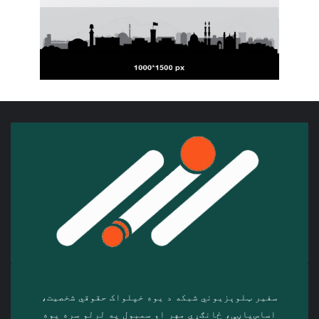
سفیر ټلوېزیوني شبکه د‎ یوه خپلواک حقوقي شخصیت،
اساس‌پاڼې، ځانګړي مهر او سمبول په لرلو سره ‎یوه