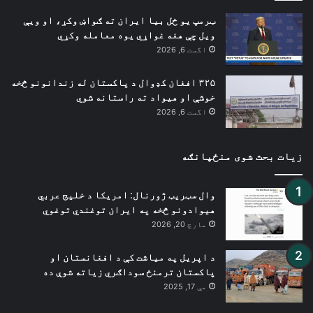
ټرمپ یو ځل بیا ایران ته ګواښ وکړ، او ویې
ویل چې هغه غواړي یوه معامله وکړي
اگست 6, 2026
۳۲۵ افغان کډوال د پاکستان له زندانونو څخه
خوشې او هیواد ته راستانه شوي
اگست 6, 2026
زیات بحث شوی منځپانګه
وال سټریټ ژورنال: امریکا د خلیج عربي
هیوادونو څخه په ایران توغندي توغوي
مارچ 20, 2026
د اپریل په میاشت کې د افغانستان او
پاکستان ترمنځ سوداګري زیاته شوې ده
مې 17, 2025