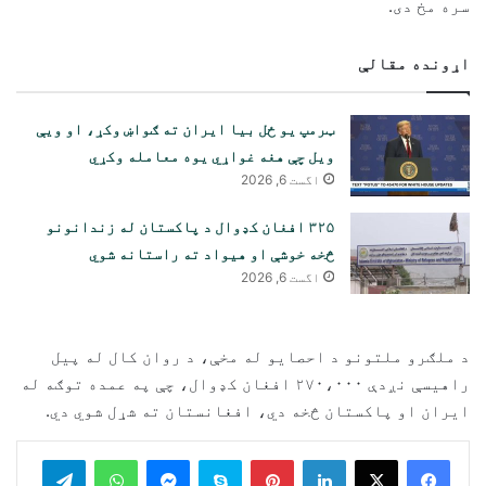
سره مخ دی.
اړونده مقالې
ټرمپ یو ځل بیا ایران ته ګواښ وکړ، او ویې
ویل چې هغه غواړي یوه معامله وکړي
اگست 6, 2026
۳۲۵ افغان کډوال د پاکستان له زندانونو
څخه خوشې او هیواد ته راستانه شوي
اگست 6, 2026
د ملګرو ملتونو د احصایو له مخې، د روان کال له پیل
راهیسې نږدې ۲۷۰،۰۰۰ افغان کډوال، چې په عمده توګه له
ایران او پاکستان څخه دي، افغانستان ته شړل شوي دي.
legram
WhatsApp
Messenger
Skype
Pinterest
LinkedIn