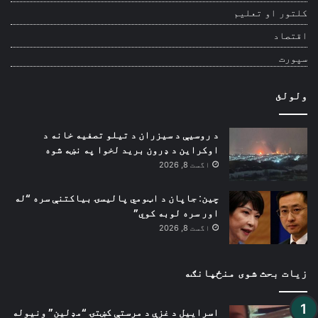
کلتور او تعلیم
اقتصاد
سپورت
ولولئ
د روسیې د سیزران د تیلو تصفیه خانه د
اوکراین د ډرون برید لخوا په نښه شوه
اگست 8, 2026
چین: جاپان د اټومي پالیسۍ بیاکتنې سره “له
اور سره لوبه کوي”
اگست 8, 2026
زیات بحث شوی منځپانګه
اسراییل د غزې د مرستې کښتۍ “مډلین” ونیوله