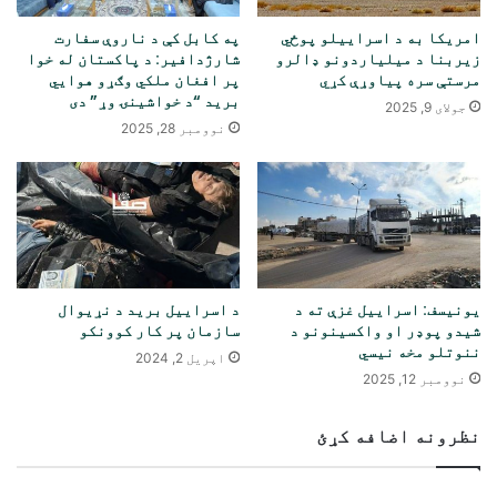
امریکا به د اسراییلو پوځي
په کابل کې د ناروې سفارت
زیربنا د میلیاردونو ډالرو
شارژدافیر: د پاکستان له خوا
مرستې سره پیاوړې کړي
پر افغان ملکي وګړو هوايي
برید “د خواشینۍ وړ” دی
جولای 9, 2025
نوومبر 28, 2025
یونیسف: اسراییل غزې ته د
د اسراییل برید د نړیوال
شیدو پوډر او واکسینونو د
سازمان پر کار کوونکو
ننوتلو مخه نیسي
اپریل 2, 2024
نوومبر 12, 2025
نظرونه اضافه کړئ