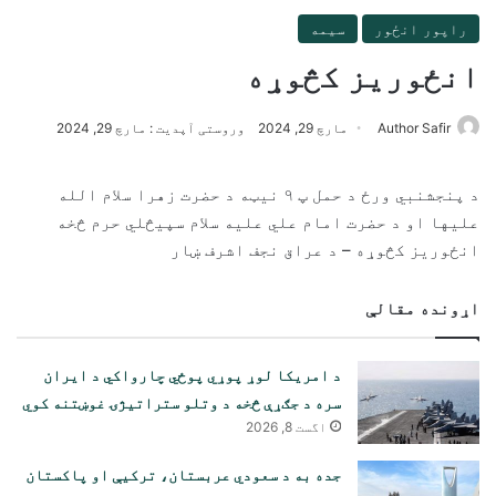
راپور انځور
سیمه
انځوريز کڅوړه
Author Safir
مارچ 29, 2024
وروستی آپدیت : مارچ 29, 2024
د پنجشنبي ورځ د حمل پ ٩ نيټه د حضرت زهرا سلام الله
عليها او د حضرت امام علي عليه سلام سپيڅلي حرم څخه
انځوريز کڅوړه – د عراق نجف اشرف ښار
اړونده مقالې
د امریکا لوړ پوړي پوځي چارواکي د ایران
سره د جګړې څخه د وتلو ستراتیژۍ غوښتنه کوي
اگست 8, 2026
جده به د سعودي عربستان، ترکیې او پاکستان