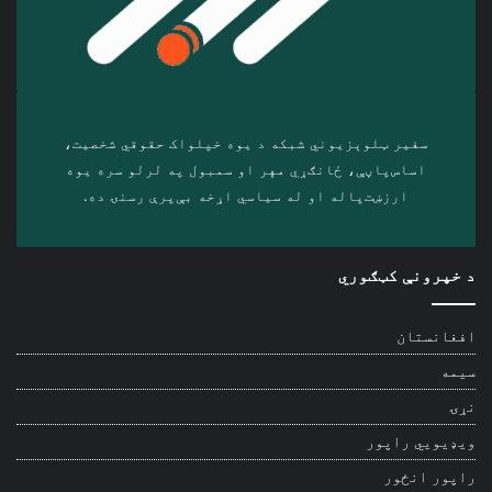
سفیر ټلوېزیوني شبکه د‎ یوه خپلواک حقوقي شخصیت،
اساس‌پاڼې، ځانګړي مهر او سمبول په لرلو سره ‎یوه
ارزښت‌پاله او ‎له سیاسي اړخه بې‌پرې رسنۍ ده.
د خپرونې کټګوري
افغانستان
سیمه
نړۍ
ویډیويي راپور
راپور انځور