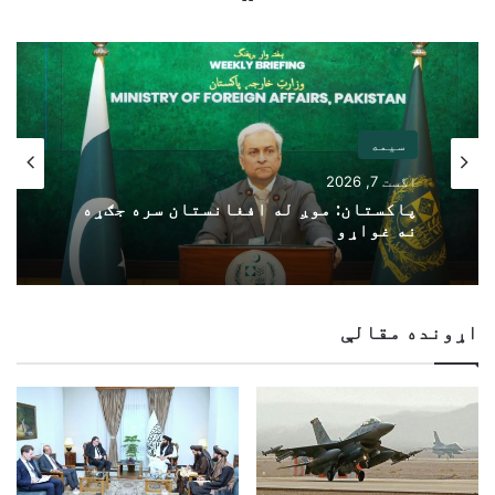
سیمه
اگست 7, 2026
پاکستان: موږ له افغانستان سره جګړه
نه غواړو
اړونده مقالې