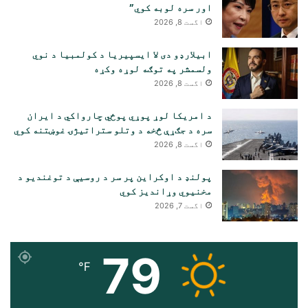
اور سره لوبه کوي”
اگست 8, 2026
ابیلارډو دی لا ایسپیریا د کولمبیا د نوي
ولسمشر په توګه لوړه وکړه
اگست 8, 2026
د امریکا لوړ پوړي پوځي چارواکي د ایران
سره د جګړې څخه د وتلو ستراتیژۍ غوښتنه کوي
اگست 8, 2026
پولنډ د اوکراین پر سر د روسیې د توغندیو د
مخنیوي وړاندیز کوي
اگست 7, 2026
79
℉