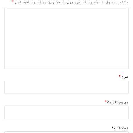
ستاسو برېښناليک به نه خپريږي.
غوښتى ځایونه په نښه شوي
*
څ
ر
گ
ن
د
و
ن
*
نوم
*
بریښنالیک
*
ویب پاڼه