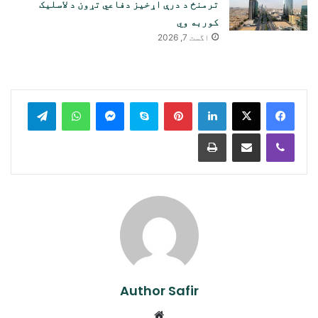
ترمنځ د درې اړخیز دفاعي تړون د لاسلیک
کوربه وي
اگست 7, 2026
legram
WhatsApp
Messenger
Skype
Pinterest
LinkedIn
Print
Share via Email
Viber
Author Safir
Website