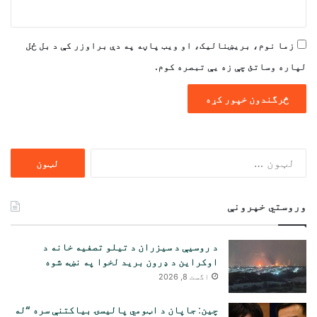
زما نوم، بریښنالیک، او ویب پاڼه په دې براوزر کې د بل ځل
لپاره وساتئ چې زه یې تبصره کوم.
ددی
لپاره
لټون:
وروستي خپرونې
د روسیې د سیزران د تیلو تصفیه خانه د
اوکراین د ډرون برید لخوا په نښه شوه
اگست 8, 2026
چین: جاپان د اټومي پالیسۍ بیاکتنې سره “له