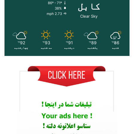
کابل
86º - 71º
38%
2.73 mph
Clear Sky
92
93
91
89
86
℉
℉
℉
℉
℉
شنبه
یکشنبه
دوشنبه
سه شنبه
چهارشنبه