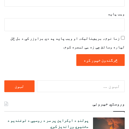
ویب پاڼه
زما نوم، بریښنالیک، او ویب پاڼه په دې براوزر کې د بل ځل
لپاره وساتئ چې زه یې تبصره کوم.
ددی
لپاره
لټون:
وروستي خپرونې
پولنډ د اوکراین پر سر د روسیې د توغندیو د
مخنیوي وړاندیز کوي