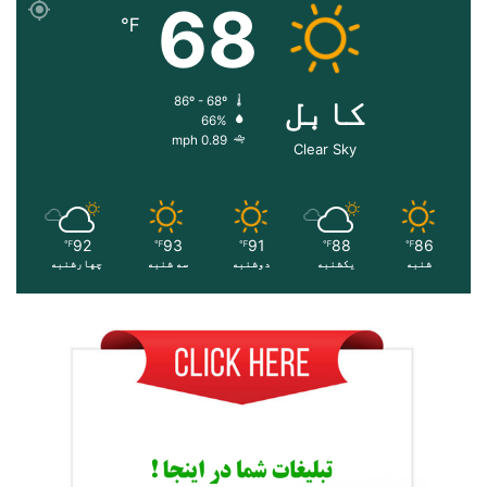
68
℉
کابل
86º - 68º
66%
0.89 mph
Clear Sky
92
93
91
88
86
℉
℉
℉
℉
℉
شنبه
یکشنبه
دوشنبه
سه شنبه
چهارشنبه