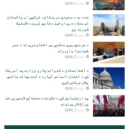
اگست 7, 2026
جده به د سعودي عربستان، ترکیې او پاکستان
ترمنځ د درې اړخیز دفاعي تړون د لاسلیک
کوربه وي
اگست 7, 2026
د جرمني یوې محکمې یو افغان سړي ته د عمر
قید سزا واوروله
اگست 7, 2026
د افغانستان د کډوالو چارو وزارت په امریکا
کې د افغان اتباعو لپاره د لنډمهاله ساتنې
پلان هرکلی کوي
اگست 7, 2026
په ارجنټاین کې د حکومت د جنجالي لایحې پر ضد
پراخ لاریونونه
اگست 7, 2026