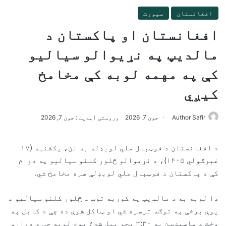
افغانستان
سپورت
افغانستان او پاکستان د
مالدیپ په نړیوالو سیالیو
کې په مهمه لوبه کې مخامخ
کیږي
Author Safir
جون 7, 2026
وروستی آپدیت : جون 7, 2026
د افغانستان د فوټبال ملي لوبډله به نن، یکشنبه (۱۷
غبرګولي ۱۴۰۵)، د نړیوالو څلور کلنو سیالیو په دوام
کې د پاکستان د فوټبال ملي لوبډلې سره مخامخ شي.
دا لوبه به د مالدیپ په کوربه توب د څلور کلنو سیالیو د
یوې برخې په توګه ترسره شي او ټاکل شوې ده چې د کابل په
وخت د ماسپښین په ۳:۳۰ بجو پیل شي؛ یوه لوبه چې د دواړو