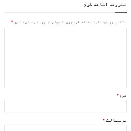
نظرونه اضافه کړئ
ستاسو برېښناليک به نه خپريږي.
غوښتى ځایونه په نښه شوي
*
څ
ر
گ
ن
د
و
ن
*
نوم
*
بریښنالیک
*