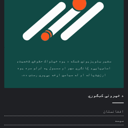
سفیر ټلوېزیوني شبکه د‎ یوه خپلواک حقوقي شخصیت،
اساس‌پاڼې، ځانګړي مهر او سمبول په لرلو سره ‎یوه
ارزښت‌پاله او ‎له سیاسي اړخه بې‌پرې رسنۍ ده.
د خپرونې کټګوري
افغانستان
سیمه