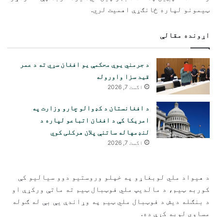
ټیمونو لپاره ځانګړې اهمیت لري.
اړونده مقالې
د جرمني یوې محکمې یو افغان سړي ته د عمر
قید سزا واوروله
اگست 7, 2026
د افغانستان د کډوالو چارو وزارت په
امریکا کې د افغان اتباعو لپاره د
لنډمهاله ساتنې پلان هرکلی کوي
اگست 7, 2026
د هیواد ملي لوبغاړو په خپلو وروستیو دوو سیالیو کې
کوربه ټیم، د مالدیپ ملي فوټبال ټیم ته ماتې ورکړې او
د بنګله دیش د فوټبال ملي ټیم په وړاندې یې بې له ګوله
مساوي لوبه کړې ده.