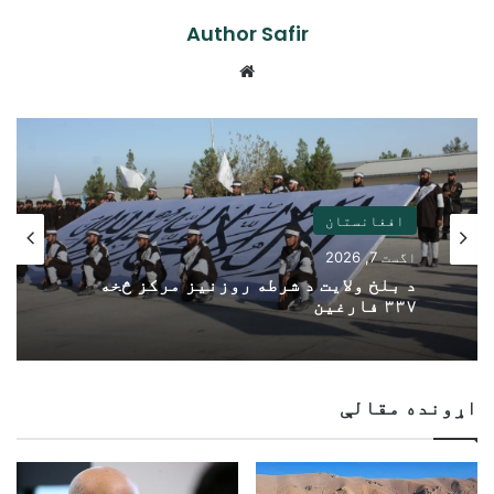
Author Safir
Website
افغانستان
اگست 7, 2026
د بلخ ولایت د شرطه روزنیز مرکز څخه
۳۳۷ فارغین
اړونده مقالې