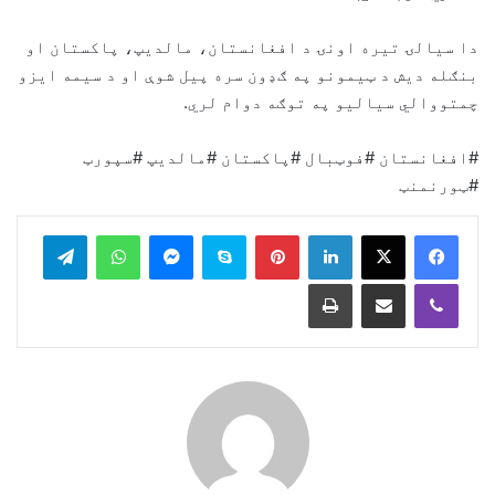
دا سیالۍ تیره اونۍ د افغانستان، مالدیپ، پاکستان او
بنګله دیش د ټیمونو په ګډون سره پیل شوې او د سیمه ایزو
چمتووالي سیالیو په توګه دوام لري.
#افغانستان #فوټبال #پاکستان #مالدیپ #سپورټ
#ټورنمنټ
legram
WhatsApp
Messenger
Skype
Pinterest
LinkedIn
Print
Share via Email
Viber