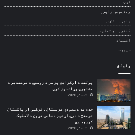
نړۍ
ویډیويي راپور
راپور انځور
کلتور او تعلیم
اقتصاد
سپورت
ولولئ
پولنډ د اوکراین پر سر د روسیې د توغندیو د
مخنیوي وړاندیز کوي
اگست 7, 2026
جده به د سعودي عربستان، ترکیې او پاکستان
ترمنځ د درې اړخیز دفاعي تړون د لاسلیک
کوربه وي
اگست 7, 2026