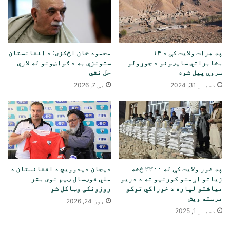
په هرات ولایت کې د ۱۴
محمود خان اڅکزی: د افغانستان
مخابراتي سایټونو د جوړولو
ستونزې به د ګواښونو له لارې
سروې پیل شوه
حل نشي
دسمبر 31, 2024
مې 7, 2026
په غور ولایت کې له ۳۳۰۰ څخه
دیجان دیدوویچ د افغانستان د
زیاتو اړمنو کورنیو ته د دریو
ملي فوټسال ټیم ​​نوی مشر
میاشتو لپاره د خوراکي توکو
روزونکی وټاکل شو
مرسته ویش
جون 24, 2026
دسمبر 1, 2025