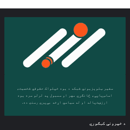
سفیر ټلوېزیوني شبکه د‎ یوه خپلواک حقوقي شخصیت،
اساس‌پاڼې، ځانګړي مهر او سمبول په لرلو سره ‎یوه
ارزښت‌پاله او ‎له سیاسي اړخه بې‌پرې رسنۍ ده.
د خپرونې کټګوري