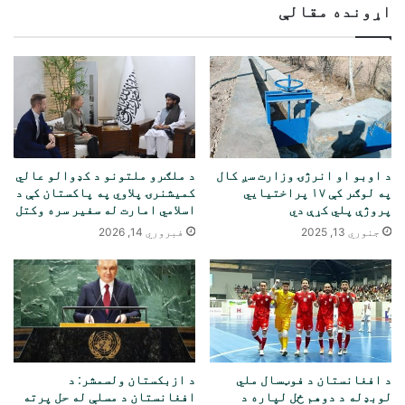
اړونده مقالې
د اوبو او انرژۍ وزارت سږ کال
د ملګرو ملتونو د کډوالو عالي
په لوګر کې ۱۷ پراختیایي
کمیشنرۍ پلاوي په پاکستان کې د
پروژې پلي کړې دي
اسلامي امارت له سفیر سره وکتل
جنوري 13, 2025
فبروري 14, 2026
د افغانستان د فوټسال ملي
د ازبکستان ولسمشر: د
لوبډله د دوهم ځل لپاره د
افغانستان د مسلې له حل پرته