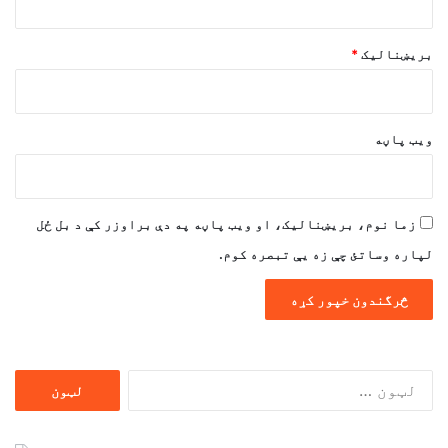
بریښنالیک
*
ویب پاڼه
زما نوم، بریښنالیک، او ویب پاڼه په دې براوزر کې د بل ځل
لپاره وساتئ چې زه یې تبصره کوم.
ددی
لپاره
لټون: