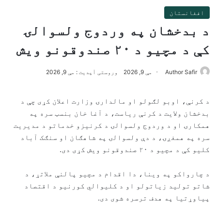
افغانستان
د بدخشان په وردوج ولسوالۍ
کې د مچیو د ۲۰ صندوقونو ویش
Author Safir
مې 9, 2026
وروستی آپدیت : مې 9, 2026
د کرنې، اوبو لګولو او مالدارۍ وزارت اعلان کړی چې د
بدخشان ولایت د کرنې ریاست، د آغا خان بنسټ سره په
همکارۍ او د وردوج ولسوالۍ د کرنیزو خدماتو د مدیریت
سره په همغږۍ، د دې ولسوالۍ په شاهګان او سنګک آباد
کلیو کې د مچیو د ۲۰ صندوقونو ویش کړی دی.
د چارواکو په وینا، دا اقدام د مچیو پالنې ملاتړ، د
شاتو تولید زیاتولو او د کلیوالي کورنیو د اقتصاد
پیاوړتیا په هدف ترسره شوی دی.