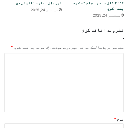
۲۰۲۶ کال د اسیا جام ته لاره
نړیوال امنیت ناشونی دی
پیدا کوي
سپتمبر 24, 2025
سپتمبر 24, 2025
نظرونه اضافه کړئ
ستاسو برېښناليک به نه خپريږي.
غوښتى ځایونه په نښه شوي
*
څ
ر
گ
ن
د
و
ن
*
نوم
*