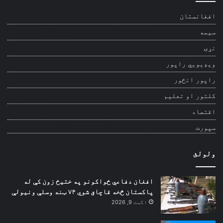
افغانستان
سیمه
نړۍ
ویډیويي راپور
راپور انځور
کلتور او تعلیم
اقتصاد
سپورت
ولولئ
افغان دفاعي ځواکونو په ختیځ زون کې له
پاکستان څخه قاچاق شوي ۷۴ ټنه وسلې ونیولې
اگست 9, 2026