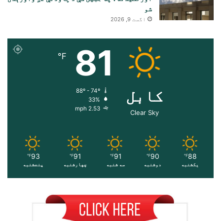
شو
اگست 9, 2026
81
℉
کابل
88º - 74º
33%
2.53 mph
Clear Sky
93
91
91
90
88
℉
℉
℉
℉
℉
یکشنبه
دوشنبه
سه شنبه
چهارشنبه
پنجشنبه