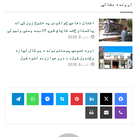
اړونده مقالې
افغان دفاعي ځواکونو په ختیځ زون کې له
پاکستان څخه قاچاق شوي ۷۴ ټنه وسلې ونیولې
اگست 9, 2026
اووه خصوصي پوهنتونونه د یو کال لپاره
وځنډول شول، د دوو جوازونه لغوه شول
اگست 9, 2026
legram
WhatsApp
Messenger
Skype
Pinterest
LinkedIn
Print
Share via Email
Viber