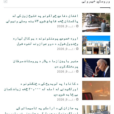
وروستي خپرونې
افغان دفاعي ځواکونو په ختیځ زون کې له
پاکستان څخه قاچاق شوي ۷۴ ټنه وسلې ونیولې
اگست 9, 2026
اووه خصوصي پوهنتونونه د یو کال لپاره
وځنډول شول، د دوو جوازونه لغوه شول
اگست 9, 2026
هنټر بایډن: زما د پلار د پروستات سرطان
پرمختګ کړی دی
اگست 9, 2026
د کاناډا په لویدیځ کې د ځنګلونو د
اورلګېدنې له امله له ۲۰،۰۰۰ څخه زیات کسان
بې ځایه شوي دي
اگست 9, 2026
په جازان کې د ارامکو په تاسیساتو کې
اورلګیدنه؛ په جبیل کې د چاودنې غږ واورېدل