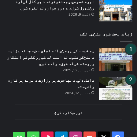
اووه خصوصي پوهنتونونه د یو کال لپاره
وځنډول شول، د دوو جوازونه لغوه شول
اگست 9, 2026
زیات بحث شوی منځپانګه
په خوست کې یوه ځوانه نجلۍ د ښه چلند وزارت
د منځګړیتوب له امله له شپږو کلونو انتظار
وروسته خپله خوښه واده کوي
نوومبر 16, 2025
داعش ډلې د مهاجرت پر وزارت د برید پر غاړه
واخیسته
دسمبر 12, 2024
نور ښکاره کړئ