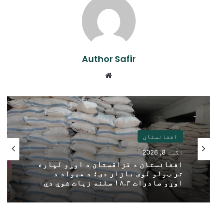
Author Safir
Website
افغانستان
اگست 8, 2026
افغانستان د قزاقستان د اوړو لپاره
تر ټولو لوی بازار دی؛ د هیواد د
اوړو صادرات ۱۸.۳ سلنه زیات شوي دي