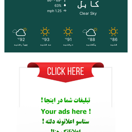
کابل
86º - 69º
63%
1.25 mph
Clear Sky
92
93
91
88
86
℉
℉
℉
℉
℉
شنبه
یکشنبه
دوشنبه
سه شنبه
چهارشنبه