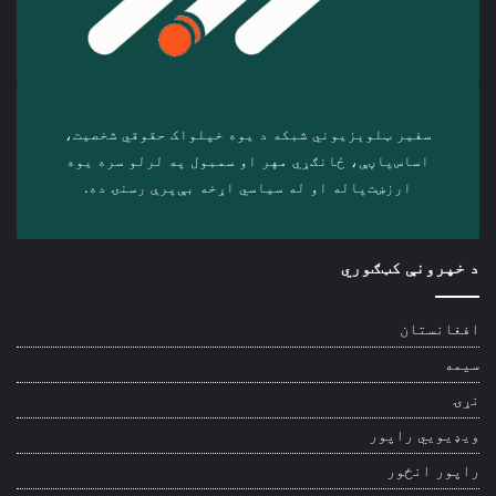
سفیر ټلوېزیوني شبکه د‎ یوه خپلواک حقوقي شخصیت،
اساس‌پاڼې، ځانګړي مهر او سمبول په لرلو سره ‎یوه
ارزښت‌پاله او ‎له سیاسي اړخه بې‌پرې رسنۍ ده.
د خپرونې کټګوري
افغانستان
سیمه
نړۍ
ویډیويي راپور
راپور انځور