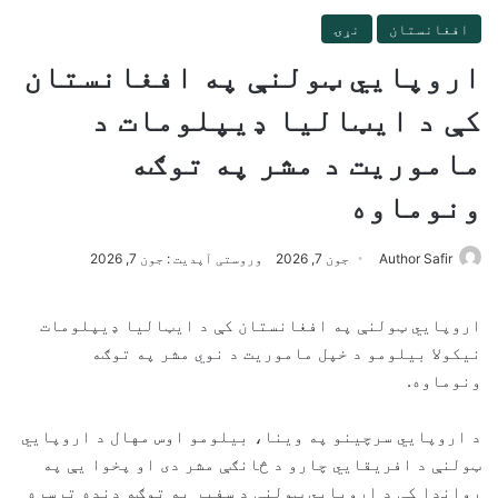
افغانستان
نړۍ
اروپايي ټولنې په افغانستان
کې د ایټالیا ډیپلومات د
ماموریت د مشر په توګه
ونوماوه
Author Safir
جون 7, 2026
وروستی آپدیت : جون 7, 2026
اروپایي ټولنې په افغانستان کې د ایټالیا ډیپلومات
نیکولا بیلومو د خپل ماموریت د نوي مشر په توګه
ونوماوه.
د اروپايي سرچینو په وینا، بیلومو اوس مهال د اروپايي
ټولنې د افریقایي چارو د څانګې مشر دی او پخوا یې په
روانډا کې د اروپايي ټولنې د سفیر په توګه دنده ترسره