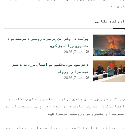
کړې ده.
اړونده مقالې
پولنډ د اوکراین پر سر د روسیې د توغندیو د
مخنیوي وړاندیز کوي
اگست 7, 2026
د جرمني یوې محکمې یو افغان سړي ته د عمر
قید سزا واوروله
اگست 7, 2026
ټینګار شوی چې د دې دندې لپاره د هغه وروستۍ ټاکنه به د
افغانستان اسلامي امارت د اړونده اداري پروسیجرونو له
تصویب او بشپړولو وروسته ترسره شي.
دا اقدام د افغانستان سره د اروپايي ټولنې د دوامداره