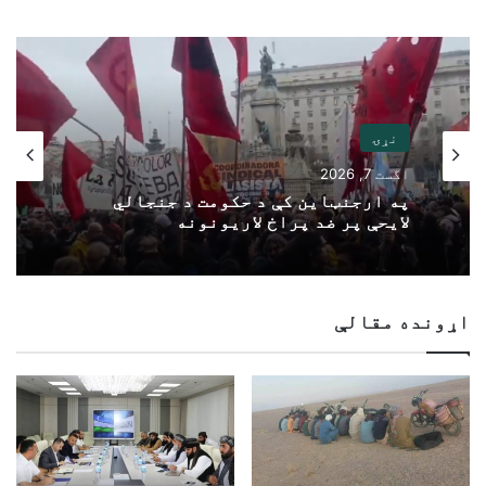
نړۍ
اگست 7, 2026
په ارجنټاین کې د حکومت د جنجالي
لایحې پر ضد پراخ لاریونونه
اړونده مقالې