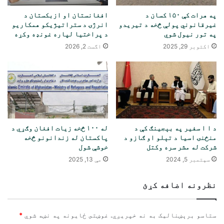
په هرات کې ۱۵۰ کسان د
افغانستان او ازبکستان د
غیرقانوني پولې څخه د تیریدو
انرژۍ د ستراتیژیکو همکاریو
په تور نیول شوي
د پراختیا لپاره غونډه وکړه
اکتوبر 29, 2025
اگست 2, 2026
د ا ا سفير په بېجينګ کې د
له ۱۰۰ څخه زیات افغان وګړي د
منځنۍ اسيا د تېلو او ګازو د
پاکستان له زندانونو څخه
شرکت له مشر سره وکتل
خوشې شول
سپتمبر 5, 2024
مې 13, 2025
نظرونه اضافه کړئ
ستاسو برېښناليک به نه خپريږي.
غوښتى ځایونه په نښه شوي
*