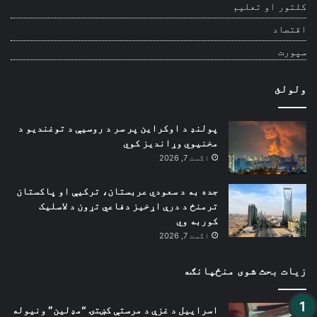
کلتور او تعلیم
اقتصاد
سپورت
ولولئ
پولنډ د اوکراین پر سر د روسیې د توغندیو د
مخنیوي وړاندیز کوي
اگست 7, 2026
جده به د سعودي عربستان، ترکیې او پاکستان
ترمنځ د درې اړخیز دفاعي تړون د لاسلیک
کوربه وي
اگست 7, 2026
زیات بحث شوی منځپانګه
اسراییل د غزې د مرستې کښتۍ “مډلین” ونیوله