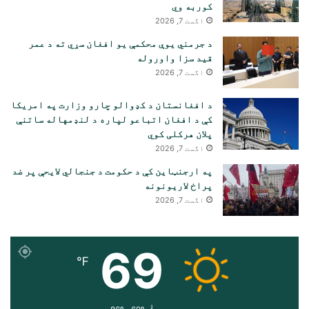
کوربه وي
اگست 7, 2026
د جرمني یوې محکمې یو افغان سړي ته د عمر
قید سزا واوروله
اگست 7, 2026
د افغانستان د کډوالو چارو وزارت په امریکا
کې د افغان اتباعو لپاره د لنډمهاله ساتنې
پلان هرکلی کوي
اگست 7, 2026
په ارجنټاین کې د حکومت د جنجالي لایحې پر ضد
پراخ لاریونونه
اگست 7, 2026
69
℉