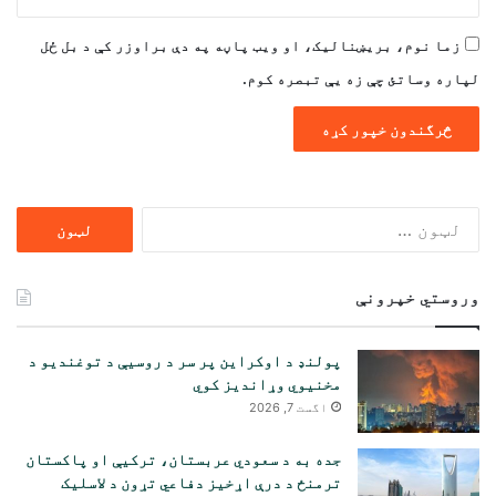
زما نوم، بریښنالیک، او ویب پاڼه په دې براوزر کې د بل ځل
لپاره وساتئ چې زه یې تبصره کوم.
ددی
لپاره
لټون:
وروستي خپرونې
پولنډ د اوکراین پر سر د روسیې د توغندیو د
مخنیوي وړاندیز کوي
اگست 7, 2026
جده به د سعودي عربستان، ترکیې او پاکستان
ترمنځ د درې اړخیز دفاعي تړون د لاسلیک