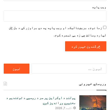
ویب پاڼه
زما نوم، بریښنالیک، او ویب پاڼه په دې براوزر کې د بل ځل
لپاره وساتئ چې زه یې تبصره کوم.
ددی
لپاره
لټون:
وروستي خپرونې
پولنډ د اوکراین پر سر د روسیې د توغندیو د
مخنیوي وړاندیز کوي
اگست 7, 2026