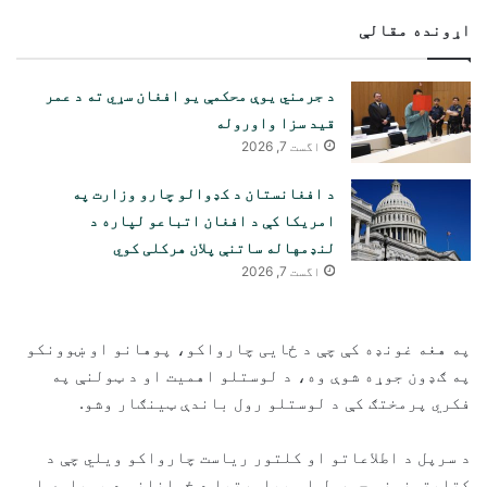
اړونده مقالې
د جرمني یوې محکمې یو افغان سړي ته د عمر
قید سزا واوروله
اگست 7, 2026
د افغانستان د کډوالو چارو وزارت په
امریکا کې د افغان اتباعو لپاره د
لنډمهاله ساتنې پلان هرکلی کوي
اگست 7, 2026
په هغه غونډه کې چې د ځایی چارواکو، پوهانو او ښوونکو
په ګډون جوړه شوې وه، د لوستلو اهمیت او د ټولنې په
فکري پرمختګ کې د لوستلو رول باندې ټینګار وشو.
د سرپل د اطلاعاتو او کلتور ریاست چارواکو ویلي چې د
کتابتونونو جوړول او پیاوړتیا د ځوانانو د پوهاوي او