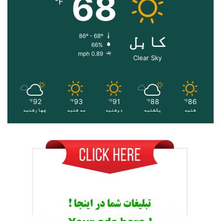
68
℉
کابل
86º - 68º
66%
0.89 mph
Clear Sky
92
93
91
88
86
℉
℉
℉
℉
℉
شنبه
یکشنبه
دوشنبه
سه شنبه
چهارشنبه