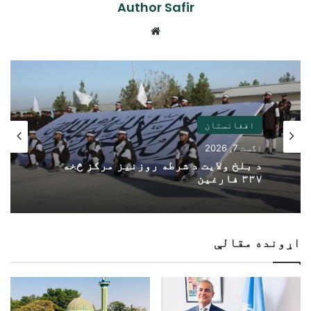
Author Safir
Website
افغانستان
اگست 7, 2026
د بلخ ولایت د شرطه روزنیز مرکز څخه
۳۳۷ فارغین
اړونده مقالې