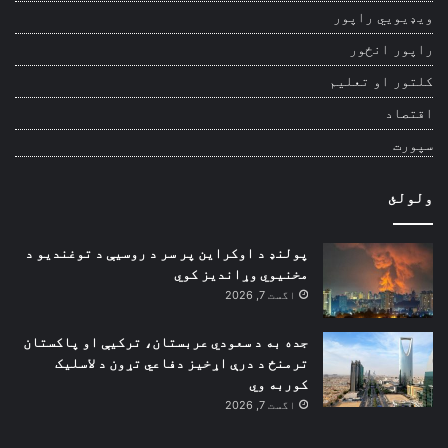
ویډیويي راپور
راپور انځور
کلتور او تعلیم
اقتصاد
سپورت
ولولئ
پولنډ د اوکراین پر سر د روسیې د توغندیو د
مخنیوي وړاندیز کوي
اگست 7, 2026
جده به د سعودي عربستان، ترکیې او پاکستان
ترمنځ د درې اړخیز دفاعي تړون د لاسلیک
کوربه وي
اگست 7, 2026