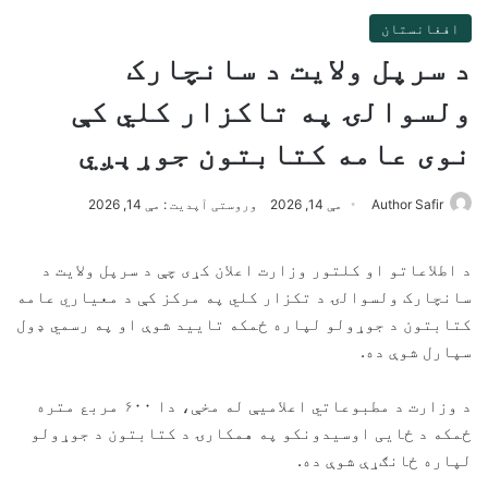
افغانستان
د سرپل ولایت د سانچارک
ولسوالۍ په تاکزار کلي کې
نوی عامه کتابتون جوړېږي
Author Safir
مې 14, 2026
وروستی آپدیت : مې 14, 2026
د اطلاعاتو او کلتور وزارت اعلان کړی چې د سرپل ولایت د
سانچارک ولسوالۍ د تکزار کلي په مرکز کې د معیاري عامه
کتابتون د جوړولو لپاره ځمکه تایید شوې او په رسمي ډول
سپارل شوې ده.
د وزارت د مطبوعاتي اعلامیې له مخې، دا ۶۰۰ مربع متره
ځمکه د ځایی اوسیدونکو په همکارۍ د کتابتون د جوړولو
لپاره ځانګړې شوې ده.