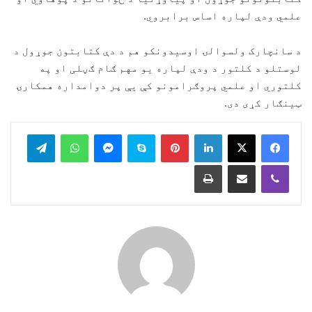
علمي ودې لپاره اساس برابروي.
د سانچارک ولسوالۍ اوسیدونکو هم د دې کتابتون جوړول د
لوستلو د کلتور د ودې لپاره یو مهم ګام ګڼلی او په
کلتوري او علمي پروګرامونو کې یې پر دوامداره همکارۍ
ټینګار کړی دی.
legram
WhatsApp
Messenger
Skype
Pinterest
LinkedIn
Print
Share via Email
Viber