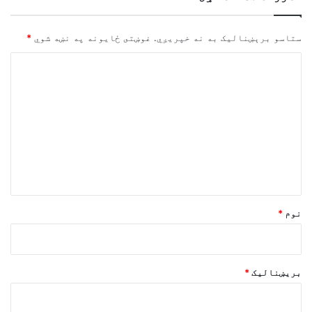
ستاسو برېښناليک به نه خپريږي.
غوښتى ځایونه په نښه شوي
*
څ
ر
گ
ن
د
و
ن
*
نوم
*
بریښنالیک
*