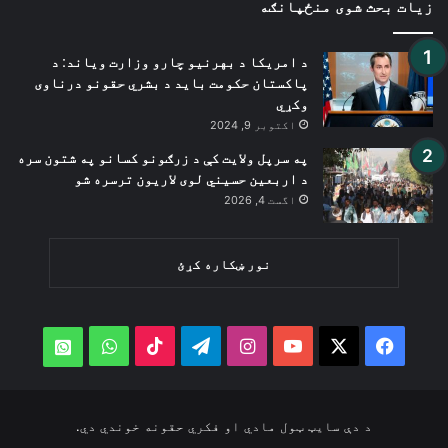
زیات بحث شوی منځپانګه
د امریکا د بهرنیو چارو وزارت ویاند: د
پاکستان حکومت باید د بشري حقونو درناوی
وکړي
اکتوبر 9, 2024
په سرپل ولایت کې د زرګونو کسانو په شتون سره
د اربعین حسیني لوی لاریون ترسره شو
اگست 4, 2026
نور ښکاره کړئ
WhatsApp
TikTok
Telegram
Instagram
YouTube
Facebook
X
atsApp
د دې سایټ ټول مادي او فکري حقونه خوندي دي.