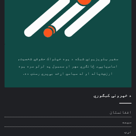
سفیر ټلوېزیوني شبکه د‎ یوه خپلواک حقوقي شخصیت،
اساس‌پاڼې، ځانګړي مهر او سمبول په لرلو سره ‎یوه
ارزښت‌پاله او ‎له سیاسي اړخه بې‌پرې رسنۍ ده.
د خپرونې کټګوري
افغانستان
سیمه
نړۍ