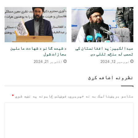
عبدالکبیر: په افغانستان کې
د شيعه ګانو د شهادت عاملين
تعصب له منځه تللی دی
مجازات شول
نوومبر 12, 2024
اکتوبر 21, 2024
نظرونه اضافه کړئ
ستاسو برېښناليک به نه خپريږي.
غوښتى ځایونه په نښه شوي
*
څ
ر
گ
ن