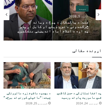
سیمه
اگست 5, 2026
هند: د پاکستان د پوځ د ویاند
څرګندونې د نوي ډیلي او کابل اړیکو
په اړه د اسلام آباد اندیښنې منعکسوي
اړونده مقالې
په افغانستان کې د حسن کاظمي
د بهسود ماشوم زړه ماتوونکې
قمي ماموریت پای ته ورسید
چیغه: “ما خپلې کورنۍ ته بوځه”
نوومبر 24, 2024
فبروري 25, 2026