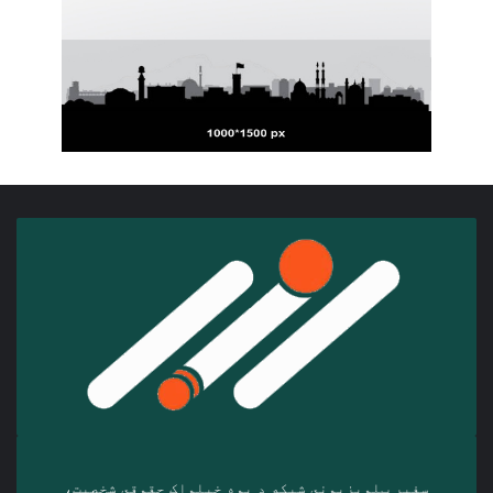
سفیر ټلوېزیوني شبکه د‎ یوه خپلواک حقوقي شخصیت،