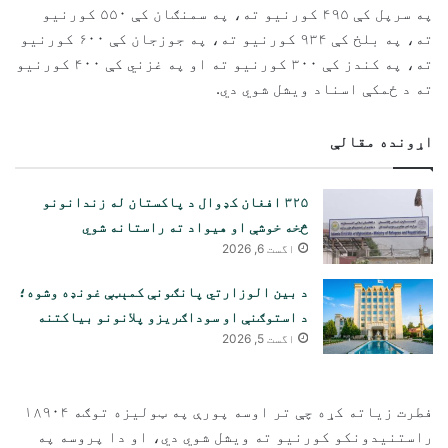
په سرپل کې ۴۹۵ کورنیو ته، په سمنګان کې ۵۵۰ کورنیو
ته، په بلخ کې ۹۳۴ کورنیو ته، په جوزجان کې ۶۰۰ کورنیو
ته، په کندز کې ۳۰۰ کورنیو ته او په غزني کې ۴۰۰ کورنیو
ته د ځمکې اسناد ویشل شوي دي.
اړونده مقالې
۳۲۵ افغان کډوال د پاکستان له زندانونو
څخه خوشې او هیواد ته راستانه شوي
اگست 6, 2026
د بین الوزارتي پانګونې کمېټې غونډه وشوه؛
د استوګنې او سوداګریزو پلانونو بیاکتنه
اگست 5, 2026
فطرت زیاته کړه چې تر اوسه پورې په ټولیزه توګه ۱۸۹۰۴
راستنیدونکو کورنیو ته ویشل شوي دي، او دا پروسه په