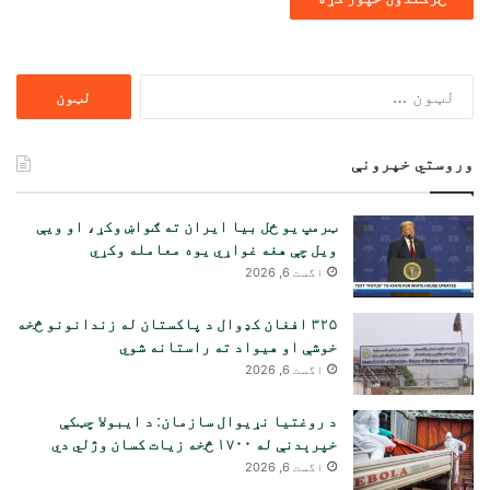
ددی
لپاره
لټون:
وروستي خپرونې
ټرمپ یو ځل بیا ایران ته ګواښ وکړ، او ویې
ویل چې هغه غواړي یوه معامله وکړي
اگست 6, 2026
۳۲۵ افغان کډوال د پاکستان له زندانونو څخه
خوشې او هیواد ته راستانه شوي
اگست 6, 2026
د روغتیا نړیوال سازمان: د ایبولا چټکې
خپرېدنې له ۱۷۰۰ څخه زیات کسان وژلي دي
اگست 6, 2026