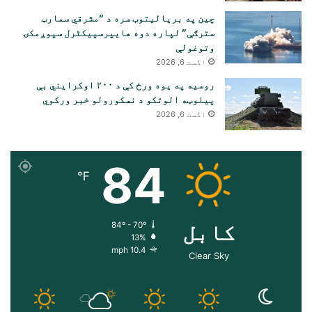
چین په بریالیتوب سره د “مشرقي سمارټ
سترګې” لپاره دوه هایپرسپیکٹرل سپوږمکۍ
وتوغولې
اگست 6, 2026
روسیه په یوه ورځ کې د ۲۰۰ اوکرایني بې
پیلوټه الوتکو د نسکورولو خبر ورکوي
اگست 6, 2026
84
℉
کابل
84º - 70º
13%
10.4 mph
Clear Sky