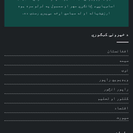
اساس‌پاڼې، ځانګړي مهر او سمبول په لرلو سره ‎یوه
ارزښت‌پاله او ‎له سیاسي اړخه بې‌پرې رسنۍ ده.
د خپرونې کټګوري
افغانستان
سیمه
نړۍ
ویډیويي راپور
راپور انځور
کلتور او تعلیم
اقتصاد
سپورت
ولولئ