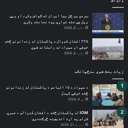
ټرمپ یو ځل بیا ایران ته ګواښ وکړ، او ویې
ویل چې هغه غواړي یوه معامله وکړي
اگست 6, 2026
۳۲۵ افغان کډوال د پاکستان له زندانونو څخه
خوشې او هیواد ته راستانه شوي
اگست 6, 2026
زیات بحث شوی منځپانګه
د هېواد د ۱۵ اتباعو د پاکستان له زندانونو
څخه خوشې کېدل
مې 4, 2024
IOM له پاکستان څخه د افغان کډوالو د جبري
شړلو په اړه اندیښنه څرګندوي
اپریل 21, 2026