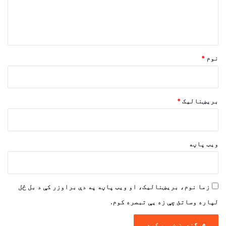
د
و
ن
*
نوم
*
بریښنالیک
*
ویب پاڼه
زما نوم، بریښنالیک، او ویب پاڼه په دې براوزر کې د بل ځل
لپاره وساتئ چې زه یې تبصره کوم.