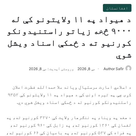
افغانستان
د هیواد په ۱۱ ولایتونو کې له
۹۰۰۰ څخه زیاتو راستنیدونکو
کورنیو ته د ځمکې اسناد ویشل
شوي
Author Safir
مې 8, 2026
وروستی آپدیت : مې 8, 2026
د اسلامي امارت مرستیال ویاند ملا حمدالله فطرت اعلان
کړی چې په تیره اونۍ کې د هیواد په ۱۱ ولایتونو کې ۹۳۵۲
راستنیدونکو کورنیو ته د ځمکې اسناد ویشل شوي دي.
د هغه په ​​وینا، په ننګرهار ولایت کې ۳۲۷۰ کورنیو ته، په
لغمان کې ۱۲۶۰ کورنیو ته، په زابل کې ۹۶۰ کورنیو ته،
په فراه کې ۵۲۷ کورنیو ته، په بامیان کې ۶۶ کورنیو ته،