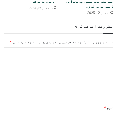
ننوتلو مخه نیسي چې پخوانۍ
ژوندی پاتې شو
ژمنې یې درلودې
سپتمبر 16, 2024
دسمبر 12, 2025
نظرونه اضافه کړئ
ستاسو برېښناليک به نه خپريږي.
غوښتى ځایونه په نښه شوي
*
څ
ر
گ
ن
د
و
ن
*
نوم
*