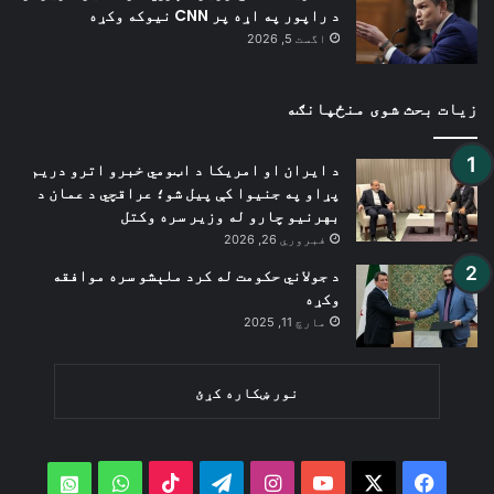
د راپور په اړه پر CNN نیوکه وکړه
اگست 5, 2026
زیات بحث شوی منځپانګه
د ایران او امریکا د اټومي خبرو اترو دریم
پړاو په جنیوا کې پیل شو؛ عراقچي د عمان د
بهرنیو چارو له وزیر سره وکتل
فبروري 26, 2026
د جولاني حکومت له کرد ملېشو سره موافقه
وکړه
مارچ 11, 2025
نور ښکاره کړئ
WhatsApp
TikTok
Telegram
Instagram
YouTube
Facebook
X
atsApp