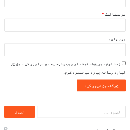
بریښنالیک
*
ویب پاڼه
زما نوم، بریښنالیک، او ویب پاڼه په دې براوزر کې د بل ځل
لپاره وساتئ چې زه یې تبصره کوم.
ددی
لپاره
لټون:
وروستي خپرونې