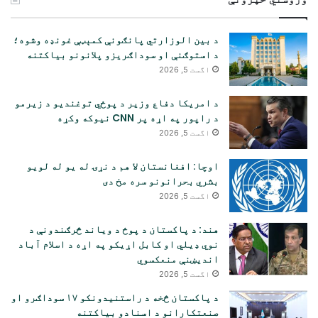
د بین الوزارتي پانګونې کمېټې غونډه وشوه؛
د استوګنې او سوداګریزو پلانونو بیاکتنه
اگست 5, 2026
د امریکا دفاع وزیر د پوځي توغندیو د زیرمو
د راپور په اړه پر CNN نیوکه وکړه
اگست 5, 2026
اوچا: افغانستان لا هم د نړۍ له یو له لویو
بشري بحرانونو سره مخ دی
اگست 5, 2026
هند: د پاکستان د پوځ د ویاند څرګندونې د
نوي ډیلي او کابل اړیکو په اړه د اسلام آباد
اندیښنې منعکسوي
اگست 5, 2026
د پاکستان څخه د راستنیدونکو ۱۷ سوداګرو او
صنعتکارانو د اسنادو بیاکتنه