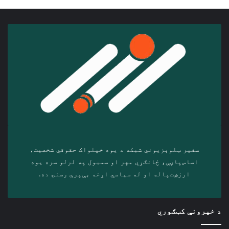
سفیر ټلوېزیوني شبکه د‎ یوه خپلواک حقوقي شخصیت،
اساس‌پاڼې، ځانګړي مهر او سمبول په لرلو سره ‎یوه
ارزښت‌پاله او ‎له سیاسي اړخه بې‌پرې رسنۍ ده.
د خپرونې کټګوري