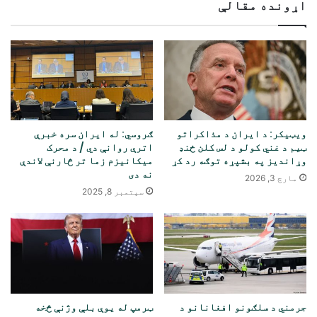
اړونده مقالې
ویټیکر: د ایران د مذاکراتو
ګروسي: له ایران سره خبرې
ټیم د غني کولو د لس کلن ځنډ
اترې روانې دي / د محرک
وړاندیز په بشپړه توګه رد کړ
میکانیزم زما تر څارنې لاندې
نه دی
مارچ 3, 2026
سپتمبر 8, 2025
جرمني د سلګونو افغانانو د
ټرمپ له یوې بلې وژنې څخه