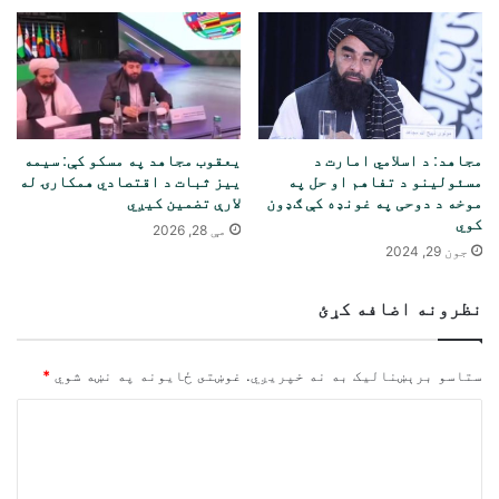
مجاهد: د اسلامي امارت د
یعقوب مجاهد په مسکو کې: سیمه
مسئولینو د تفاهم او حل په
ییز ثبات د اقتصادي همکارۍ له
موخه د دوحی په غونډه کې ګډون
لارې تضمین کیږي
کوي
مې 28, 2026
جون 29, 2024
نظرونه اضافه کړئ
ستاسو برېښناليک به نه خپريږي.
غوښتى ځایونه په نښه شوي
*
څ
ر
گ