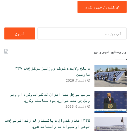
ددی
لپاره
لټون:
وروستي خپرونې
د بلخ ولایت د شرطه روزنیز مرکز څخه ۳۳۷
فارغین
اگست 7, 2026
ټرمپ یو ځل بیا ایران ته ګواښ وکړ، او ویې
ویل چې هغه غواړي یوه معامله وکړي
اگست 6, 2026
۳۲۵ افغان کډوال د پاکستان له زندانونو څخه
خوشې او هیواد ته راستانه شوي