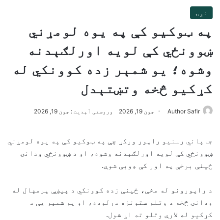
نړۍ
په ټوکیو کې په یوه لومړني
ښوونځي کې لویه اورلګېدنه
وشوه؛ یو شمېر زده کوونکي له
کړکیو څخه وتښتېدل
Author Safir
جون 19, 2026
وروستی آپدیت : جون 19, 2026
جاپاني رسنیو راپور ورکړ چې په ټوکیو کې په یوه لومړني
ښوونځي کې لویه اورلګېدنه وشوه، او د ښوونځي ودانۍ
ځینې برخې په اور کې ډوبې شوې.
د راپورونو له مخې، ځینې زده کوونکي د پیښې پرمهال له
ودانۍ څخه د وتلو ستونزه درلوده، او یو شمېر یې د
کړکیو له لارې وتلو ته اړ شول.