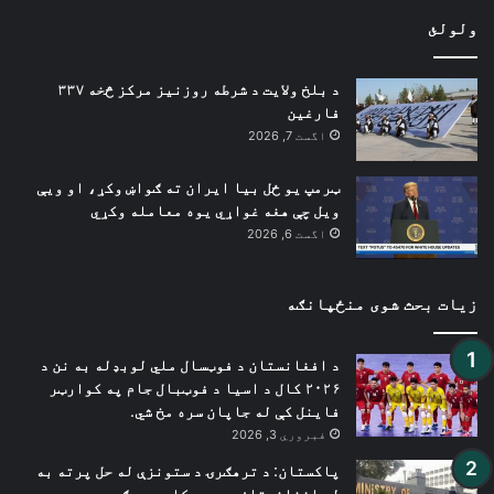
ولولئ
د بلخ ولایت د شرطه روزنیز مرکز څخه ۳۳۷
فارغین
اگست 7, 2026
ټرمپ یو ځل بیا ایران ته ګواښ وکړ، او ویې
ویل چې هغه غواړي یوه معامله وکړي
اگست 6, 2026
زیات بحث شوی منځپانګه
د افغانستان د فوټسال ملي لوبډله به نن د
۲۰۲۶ کال د اسیا د فوټبال جام په کوارټر
فاینل کې له جاپان سره مخ شي.
فبروري 3, 2026
پاکستان: د ترهګرۍ د ستونزې له حل پرته به
له افغانستان سره همکاري بې ګټې وي