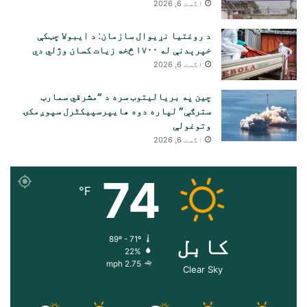
اگست 6, 2026
د روغتیا نړیوال سازمان: د ایبولا چټکې
خپرېدنې له ۱۷۰۰ څخه زیات کسان وژلي دي
اگست 6, 2026
چین په بریالیتوب سره د “مشرقي سمارټ
سترګې” لپاره دوه هایپرسپیکٹرل سپوږمکۍ
وتوغولې
اگست 6, 2026
74
℉
کابل
89º - 71º
22%
2.75 mph
Clear Sky