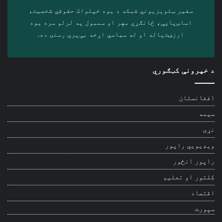
سفیر ټلوېزیوني شبکه د‎ یوه خپلواک حقوقي شخصیت،
اساس‌پاڼې، ځانګړي مهر او سمبول په لرلو سره ‎یوه
ارزښت‌پاله او ‎له سیاسي اړخه بې‌پرې رسنۍ ده.
د خپرونې کټګوري
افغانستان
سیمه
نړۍ
ویډیويي راپور
راپور انځور
کلتور او تعلیم
اقتصاد
سپورت