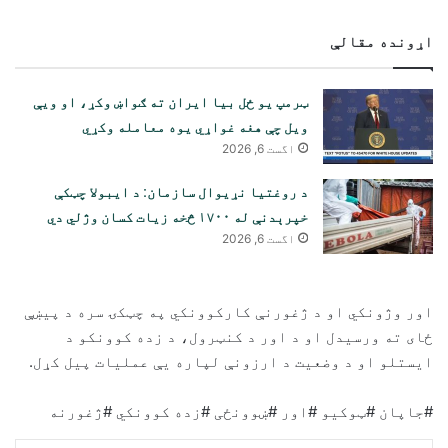
اړونده مقالې
ټرمپ یو ځل بیا ایران ته ګواښ وکړ، او ویې
ویل چې هغه غواړي یوه معامله وکړي
اگست 6, 2026
د روغتیا نړیوال سازمان: د ایبولا چټکې
خپرېدنې له ۱۷۰۰ څخه زیات کسان وژلي دي
اگست 6, 2026
اور وژونکي او د ژغورنې کارکوونکي په چټکۍ سره د پیښې
ځای ته ورسیدل او د اور د کنټرول، د زده کوونکو د
ایستلو او د وضعیت د ارزونې لپاره یې عملیات پیل کړل.
#جاپان #ټوکیو #اور #ښوونځی #زده کوونکي #ژغورنه