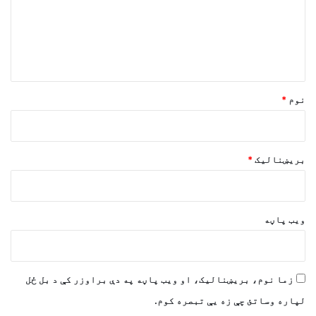
ن
د
و
ن
*
نوم
*
بریښنالیک
*
ویب پاڼه
زما نوم، بریښنالیک، او ویب پاڼه په دې براوزر کې د بل ځل
لپاره وساتئ چې زه یې تبصره کوم.