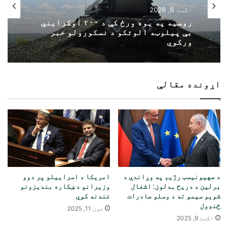
اگست 6, 2026
روسیه په یوه ورځ کې د ۲۰۰ اوکرایني
بې پیلوټه الوتکو د نسکورولو خبر
ورکوي
اړونده مقالې
د صهیونیسټ رژیم په وړاندې د
امریکا د اسراییلو پر دوو
برلین د دریځ بدلون: اشغال
وزیرانو د ښکاره بندیزونو
شویو سیمو ته د وسلو صادرات
غندنه کوي
ځنډول
جون 11, 2025
اگست 9, 2025