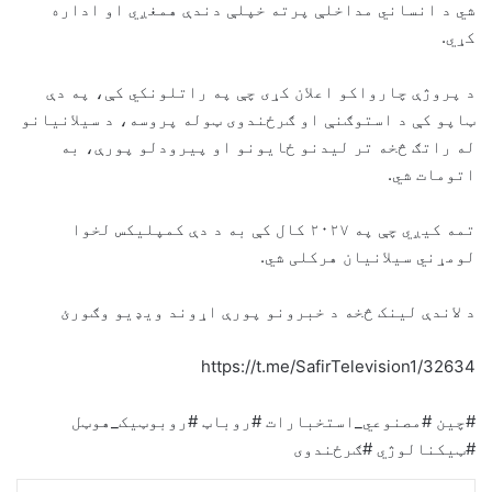
شي د انساني مداخلې پرته خپلې دندې همغږي او اداره
کړي.
د پروژې چارواکو اعلان کړی چې په راتلونکي کې، په دې
ټاپو کې د استوګنې او ګرځندوی ټوله پروسه، د سیلانیانو
له راتګ څخه تر لیدنو ځایونو او پیرودلو پورې، به
اتومات شي.
تمه کیږي چې په ۲۰۲۷ کال کې به د دې کمپلیکس لخوا
لومړني سیلانیان هرکلی شي.
د لاندې لینک څخه د خبرونو پورې اړوند ویډیو وګورئ
https://t.me/SafirTelevision1/32634
#چین #مصنوعي_استخبارات #روباټ #روبوټیک_هوټل
#ټیکنالوژي #ګرځندوی