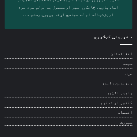
اساس‌پاڼې، ځانګړي مهر او سمبول په لرلو سره ‎یوه
ارزښت‌پاله او ‎له سیاسي اړخه بې‌پرې رسنۍ ده.
د خپرونې کټګوري
افغانستان
سیمه
نړۍ
ویډیويي راپور
راپور انځور
کلتور او تعلیم
اقتصاد
سپورت