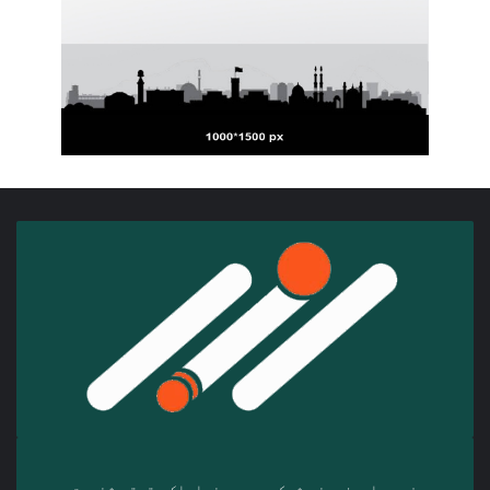
سفیر ټلوېزیوني شبکه د‎ یوه خپلواک حقوقي شخصیت،