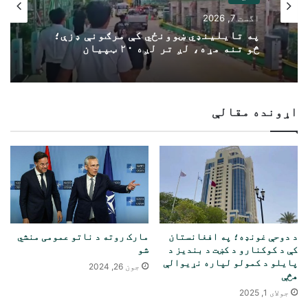
نړۍ
نړۍ
اگست 7, 2026
اگست 7, 2026
ټرمپ د امریکا د وسلو د افشا شویو
کمښتونو په اړه د تحقیقاتو امر کړی
په تایلینډي ښوونځي کې مرګونې ډزې؛
اړونده مقالې
څو تنه مړه، لږ تر لږه ۲۰ ټپیان
د دوحې غونډه؛ په افغانستان
مارک روته د ناتو عمومی منشي
کې د کوکنارو د کښت د بندیز د
شو
پایلو د کمولو لپاره نړیوالې
جون 26, 2024
هڅې
جولای 1, 2025