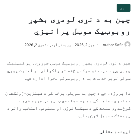
نړۍ
چین به د نړۍ لومړی بشپړ
روبوټیک هوټل پرانیزي
Author Safir
جون 2, 2026
وروستی آپدیت : جون 2, 2026
چین د نړۍ لومړی بشپړ روبوټیک هوټل جوړوي، یو کمپلیکس
چیرې چې د میلمنو هرکلی څخه تر پاکوالي او امنیت پورې
ټولې لویې خدمات به د روبوټونو لخوا اداره شي.
دا پروژه، چې د چین په سویلي برخه کې د شینزین-ژونګشان
سمندري دهلیز کې به په مصنوعي ټاپو کې جوړه شي، د
ګرځندوی صنعت کې د ټیکنالوژۍ او مصنوعي استخباراتو د
پرمختګ سمبول ګرځیدلی.
اړونده مقالې