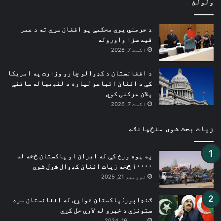
ولولئ
د جرمني یوې محکمې یو افغان سړي ته د عمر
قید سزا واوروله
اگست 7, 2026
د افغانستان د کډوالو چارو وزارت په امریکا
کې د افغان اتباعو لپاره د لنډمهاله ساتنې
پلان هرکلی کوي
اگست 7, 2026
زیات بحث شوی منځپانګه
په یوه ورځ کې له ایران او پاکستان څخه له
۱۰۰۰۰ څخه زیات افغان کډوال شړل شوي
نوومبر 21, 2025
ګنډاپور: پاکستان غواړي له افغانستان سره
ستونزې د خبرو له لارې حل کړي
دسمبر 16, 2024