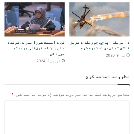
د امریکا اپاچي چورلکه د هرمز
نن د امنیت شورا بیړنۍ غونډه
تنګي ته نږدې نسکوره شوه
د ایران له غوښتنې وروسته
جوړه شي
جون 9, 2026
اپریل 2, 2024
نظرونه اضافه کړئ
ستاسو برېښناليک به نه خپريږي.
غوښتى ځایونه په نښه شوي
*
څ
ر
گ
ن