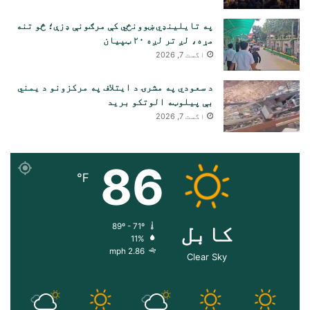
په تایلینډي ښوونځي کې مرګونې ډزې؛ څو تنه
مړه، لږ تر لږه ۲۰ ټپیان
اگست 7, 2026
د سعودي په مشرۍ د ایتلاف په مرکزونو د یمني
بې پیلوټه الوتکو برید
اگست 7, 2026
86
℉
کابل
89º - 71º
11%
2.86 mph
Clear Sky