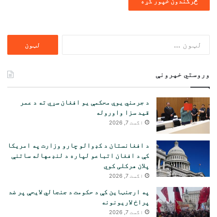
ددی
لپاره
لټون:
وروستي خپرونې
د جرمني یوې محکمې یو افغان سړي ته د عمر
قید سزا واوروله
اگست 7, 2026
د افغانستان د کډوالو چارو وزارت په امریکا
کې د افغان اتباعو لپاره د لنډمهاله ساتنې
پلان هرکلی کوي
اگست 7, 2026
په ارجنټاین کې د حکومت د جنجالي لایحې پر ضد
پراخ لاریونونه
اگست 7, 2026