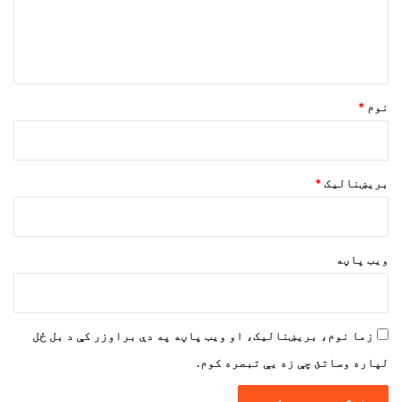
د
و
ن
*
نوم
*
بریښنالیک
*
ویب پاڼه
زما نوم، بریښنالیک، او ویب پاڼه په دې براوزر کې د بل ځل
لپاره وساتئ چې زه یې تبصره کوم.