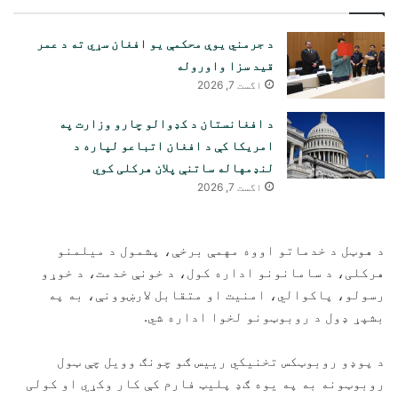
د جرمني یوې محکمې یو افغان سړي ته د عمر
قید سزا واوروله
اگست 7, 2026
د افغانستان د کډوالو چارو وزارت په
امریکا کې د افغان اتباعو لپاره د
لنډمهاله ساتنې پلان هرکلی کوي
اگست 7, 2026
د هوټل د خدماتو اووه مهمې برخې، پشمول د میلمنو
هرکلی، د سامانونو اداره کول، د خونې خدمت، د خوړو
رسولو، پاکوالي، امنیت او متقابل لارښوونې، به په
بشپړ ډول د روبوټونو لخوا اداره شي.
د پوډو روبوټکس تخنیکي رییس ګو چونګ وویل چې ټول
روبوټونه به په یوه ګډ پلیټ فارم کې کار وکړي او کولی