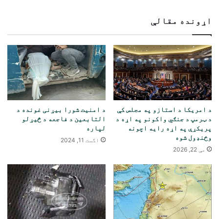
اړونده مقالې
د امریکا د استازو په مجلس کې
د امنیت شورا بیړنی غونده د
د ټرمپ د جنګي واکونو په اړه د
التابعین د فاجعه د څیړلو
پریکړې په اړه رایه اچونه
لپاره
وځنډول شوه
اگست 11, 2024
مې 22, 2026