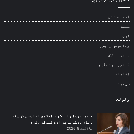
افغانستان
سیمه
نړۍ
ویډیويي راپور
راپور انځور
کلتور او تعلیم
اقتصاد
سپورت
ولولئ
د مولدووا ولسمشر د اسلامي امارت پلاوي ته د
ویزې ورکولو په اړه نیوکه وکړه
اگست 8, 2026