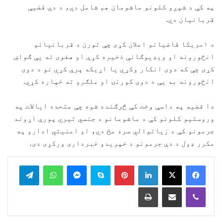
په کې د شپږو کلونو ماشومان هم شامل دي، د دې قضیې
قربانیان دي.
د امریکا قاضیانو اعلان کړی چې تورن د قربانیانو
انځورونه او ویډیوګانې ذخیره کړې او هغوی ته یې ګواښ
کړی چې که دوی انکار وکړي یا اړیکه پرې کړي نو د دوی
انځورونه به یې د دوی کورنۍ او ملګرو ته خپاره کړي.
دا قضیه په داسې وخت کې څرګنده شوه چې متحده ایالات په
وروستیو کلونو کې د ماشومانو د جنسي تیري پورې اړوند
جرمونو کې د زیاتوالي سره مخ دي، او امنیتي ادارو په
مکرر ډول د دې جرمونو د خپریدو خبرداری ورکړی دی.
legram
WhatsApp
Messenger
Skype
Pinterest
LinkedIn
Print
Share via Email
Viber