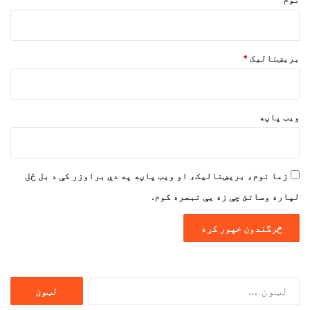
بریښنالیک
*
ویب پاڼه
زما نوم، بریښنالیک، او ویب پاڼه په دې براوزر کې د بل ځل
لپاره وساتئ چې زه یې تبصره کوم.
ددی
لپاره