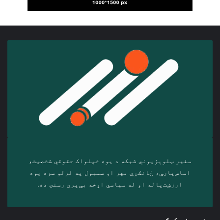
سفیر ټلوېزیوني شبکه د‎ یوه خپلواک حقوقي شخصیت،
اساس‌پاڼې، ځانګړي مهر او سمبول په لرلو سره ‎یوه
ارزښت‌پاله او ‎له سیاسي اړخه بې‌پرې رسنۍ ده.
د خپرونې کټګوري