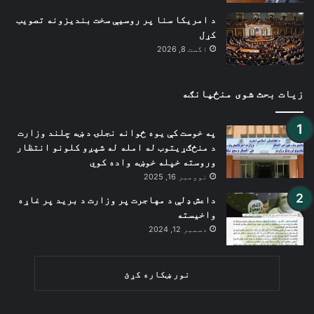
د امریکا سنا پر روسیې سخت بندیزونه تصویب
کړل
اگست 8, 2026
زیات بحث شوی منځپانګه
په خوست کې یوه ځوانه نجلۍ د ښه چلند وزارت
د منځګړیتوب له امله له شپږو کلونو انتظار
وروسته خپله خوښه واده کوي
نوومبر 16, 2025
داعش ډلې د مهاجرت پر وزارت د برید پر غاړه
واخیسته
دسمبر 12, 2024
نور ښکاره کړئ