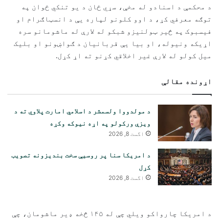
د محکمې د اسنادو له مخې، سړي ځان د یو تنکي ځوان په
توګه معرفي کړ، د اوو کلونو لپاره یې د انسټاګرام او
فیسبوک په څیر ټولنیزو شبکو له لارې له ماشومانو سره
اړیکه ونیوله، او بیا یې قربانیان د ګواښونو او بلیک
میل کولو له لارې غیر اخلاقي کړنو ته اړ کړل.
اړونده مقالې
د مولدووا ولسمشر د اسلامي امارت پلاوي ته د
ویزې ورکولو په اړه نیوکه وکړه
اگست 8, 2026
د امریکا سنا پر روسیې سخت بندیزونه تصویب
کړل
اگست 8, 2026
د امریکا چارواکو ویلي چې له ۱۴۵ څخه ډیر ماشومان، چې