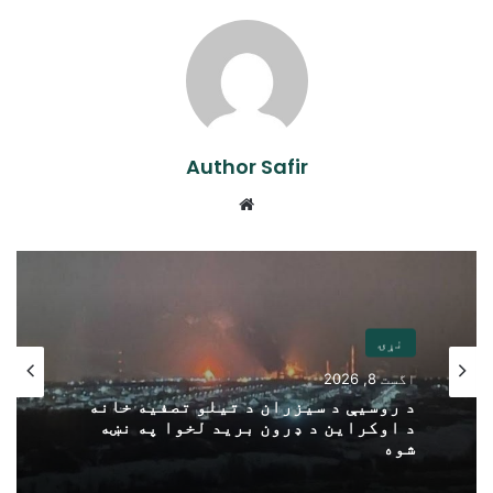
Author Safir
Website
نړۍ
اگست 8, 2026
د روسیې د سیزران د تیلو تصفیه خانه
د اوکراین د ډرون برید لخوا په نښه
شوه