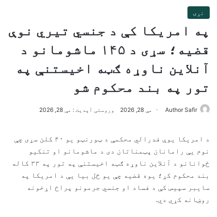
نړۍ
په امریکا کې د جنسي تیري نوې
قضیه؛ سړی د ۱۴۵ ماشومانو د
آنلاین ناوړه ګټه اخیستنې په
تور په بند محکوم شو
Author Safir
مې 28, 2026
وروستی آپدیت : مې 28, 2026
د امریکا یوې فدرالي محکمې د ټورنټو یو ۴۰ کلن سړی چې
نوم یې رامانان پټمناتان دی د ماشومانو او تنکیو
ځوانانو د آنلاین ناوړه ګټه اخیستنې په تور په ۳۳ کاله
بند محکوم کړ؛ یوه قضیه چې یو ځل بیا یې د امریکا په
سایبر سپیس کې د فساد او جنسي جرمونو پراخ اړخونه
روښانه کړي دي.