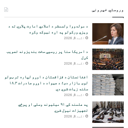
لټون:
وروستي خپرونې
د مولدووا ولسمشر د اسلامي امارت پلاوي ته د
ویزې ورکولو په اړه نیوکه وکړه
اگست 8, 2026
د امریکا سنا پر روسیې سخت بندیزونه تصویب
کړل
اگست 8, 2026
افغانستان د قزاقستان د اوړو لپاره تر ټولو
لوی بازار دی؛ د هیواد د اوړو صادرات ۱۸.۳
سلنه زیات شوي دي
اگست 8, 2026
په هلمند کې ۹۱ میلیونه وسلې او پوځي
تجهیزات نیول شوي
اگست 8, 2026