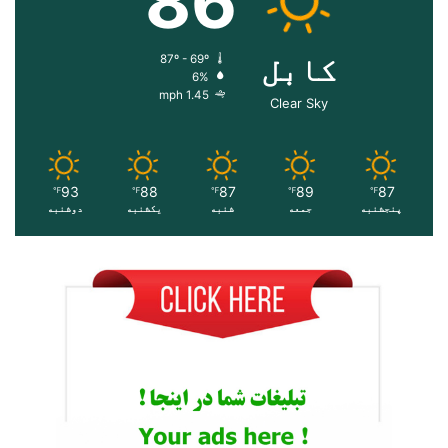
86
کابل
87º - 69º
6%
1.45 mph
Clear Sky
93
88
87
89
87
℉
℉
℉
℉
℉
پنجشنبه
جمعه
شنبه
یکشنبه
دوشنبه