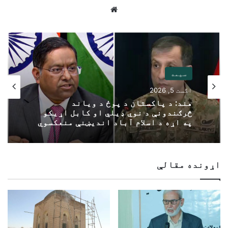
Website
سیمه
اگست 5, 2026
هند: د پاکستان د پوځ د ویاند
څرګندونې د نوي ډیلي او کابل اړیکو
په اړه د اسلام آباد اندیښنې منعکسوي
اړونده مقالې