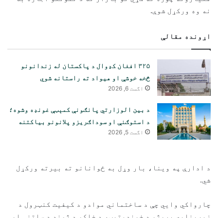
نه وه ورکړل شوې.
اړونده مقالې
۳۲۵ افغان کډوال د پاکستان له زندانونو
څخه خوشې او هیواد ته راستانه شوي
اگست 6, 2026
د بین الوزارتي پانګونې کمېټې غونډه وشوه؛
د استوګنې او سوداګریزو پلانونو بیاکتنه
اگست 5, 2026
د ادارې په وینا، بار وړل به ځوانانو ته بیرته ورکړل
شي.
چارواکي وايي چې د ساختماني موادو د کیفیت کنټرول د
زیربنایي پروژو د خوندیتوب، د خلکو د ژوند د ساتنې او