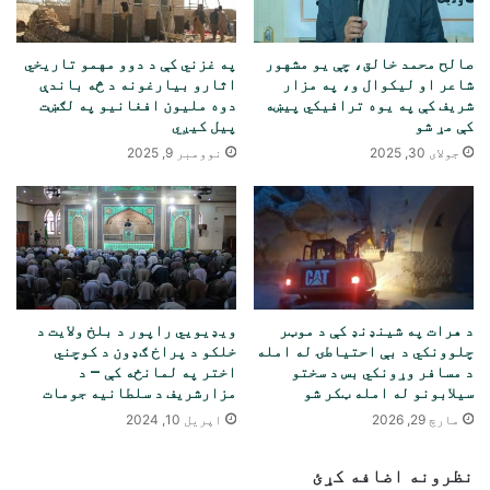
صالح محمد خالق، چې یو مشهور
په غزني کې د دوو مهمو تاریخي
شاعر او لیکوال و، په مزار
اثارو بیارغونه د څه باندې
شریف کې په یوه ترافیکي پیښه
دوه ملیون افغانیو په لګښت
کې مړ شو
پیل کیږي
جولای 30, 2025
نوومبر 9, 2025
د هرات په شینډنډ کې د موټر
ویډیويي راپور د بلخ ولایت د
چلوونکي د بې احتیاطۍ له امله
خلکو د پراخ ګډون د کوچني
د مسافر وړونکي بس د سختو
اختر په لمانځه کې – د
سیلابونو له امله ټکر شو
مزارشریف د سلطانیه جومات
مارچ 29, 2026
اپریل 10, 2024
نظرونه اضافه کړئ