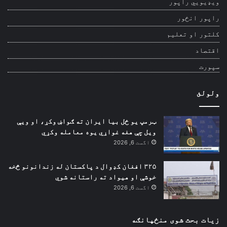
ویډیويي راپور
راپور انځور
کلتور او تعلیم
اقتصاد
سپورت
ولولئ
ټرمپ یو ځل بیا ایران ته ګواښ وکړ، او ویې
ویل چې هغه غواړي یوه معامله وکړي
اگست 6, 2026
۳۲۵ افغان کډوال د پاکستان له زندانونو څخه
خوشې او هیواد ته راستانه شوي
اگست 6, 2026
زیات بحث شوی منځپانګه