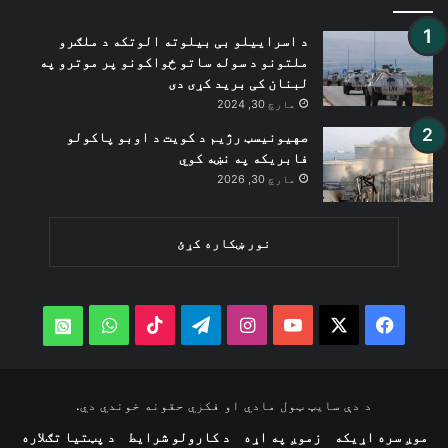
د اسراییلو بی بیلوته الوتکه د ملګرو
ملتونو د سوله ساتو ځواکونو پر موترو په
لبنان کی برید کړی دی
مارچ 30, 2024
صهیونیسټ رژیم د کویت د اوبو پاکولو
فابریکه په نښه کوي
مارچ 30, 2026
نور ښکاره کړئ
WhatsApp
TikTok
Telegram
Instagram
YouTube
Facebook
X
atsApp
د دې سایټ ټول مادي او فکري حقونه خوندي دي.
موږ سره اړیکه
زموږ په اړه
د کارولو شرایط
د پټتیا تګلاره