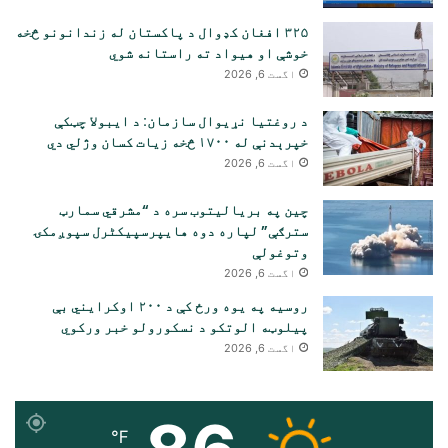
۳۲۵ افغان کډوال د پاکستان له زندانونو څخه
خوشې او هیواد ته راستانه شوي
اگست 6, 2026
د روغتیا نړیوال سازمان: د ایبولا چټکې
خپرېدنې له ۱۷۰۰ څخه زیات کسان وژلي دي
اگست 6, 2026
چین په بریالیتوب سره د “مشرقي سمارټ
سترګې” لپاره دوه هایپرسپیکٹرل سپوږمکۍ
وتوغولې
اگست 6, 2026
روسیه په یوه ورځ کې د ۲۰۰ اوکرایني بې
پیلوټه الوتکو د نسکورولو خبر ورکوي
اگست 6, 2026
℉