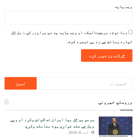
ویب پاڼه
زما نوم، بریښنالیک، او ویب پاڼه په دې براوزر کې د بل ځل
لپاره وساتئ چې زه یې تبصره کوم.
ددی
لپاره
لټون:
وروستي خپرونې
ټرمپ یو ځل بیا ایران ته ګواښ وکړ، او ویې
ویل چې هغه غواړي یوه معامله وکړي
اگست 6, 2026