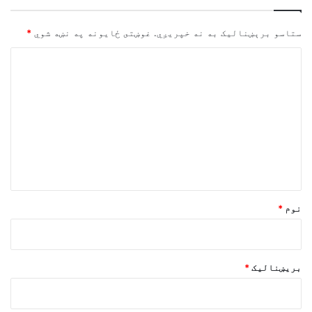
ستاسو برېښناليک به نه خپريږي.
غوښتى ځایونه په نښه شوي
*
څ
ر
گ
ن
د
و
ن
*
نوم
*
بریښنالیک
*