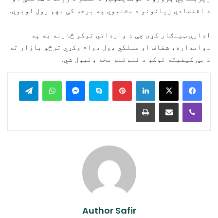
د اقتصادي زیانونو د مخنیوي په برخه کې مهم رول لوبوي.
ادارې ټینګار کړی چې د وارداتي توکو څارنه به په
دوامداره، شفاف او مسلکي ډول دوام وکړي ترڅو بازار ته
د بې کیفیته توکو د ننوتلو مخه ونیول شي.
legram
WhatsApp
Messenger
Skype
Pinterest
LinkedIn
Print
Share via Email
Viber
Author Safir