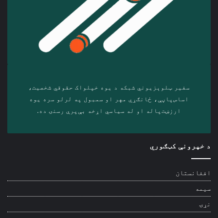
سفیر ټلوېزیوني شبکه د‎ یوه خپلواک حقوقي شخصیت،
اساس‌پاڼې، ځانګړي مهر او سمبول په لرلو سره ‎یوه
ارزښت‌پاله او ‎له سیاسي اړخه بې‌پرې رسنۍ ده.
د خپرونې کټګوري
افغانستان
سیمه
نړۍ