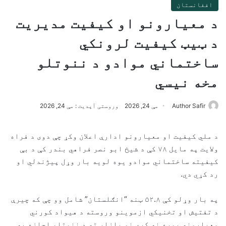
افغانستان
د معیارونو او کیفیت مدیریت
د ټیټ کیفیت لرونکي
ساختماني موادو د ننوتلو
مخه نیسي
Author Safir
مې 24, 2026
وروستی آپدیت : مې 24, 2026
د ملي کیفیت او معیارونو ادارې اعلان وکړ چې دوی د فراه
ولایت په مایل ۷۸ کې د شیخ ابو نصر فراهي بندر کې د بې
کیفیته ساختماني موادو یوه لویه بار وړل پیژندلي او
رد کړي دي.
په بار وړلو کې ۵۲.۸ ټنه “انګلستان” شامل وو چې که چیرې
د تفتیش او تخنیکي ازموینو وروسته د هیواد کورني
معیارونه پوره نه کړي نو بازار ته د ننوتلو اجازه به