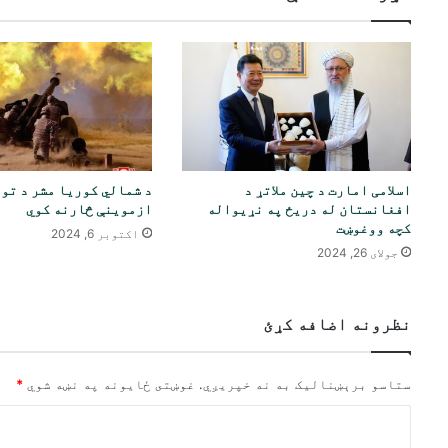
اسلامی امارت د چین ملاتړ د
د شمالي کوریا مشر د تو
افغانستان له دریځ په نړیواله
ازموینې څارنه کوي
کچه ووغوښت
اکتوبر 6, 2024
جولای 26, 2024
نظرونه اضافه کړئ
ستاسو برېښناليک به نه خپريږي.
غوښتى ځایونه په نښه شوي
*
څ