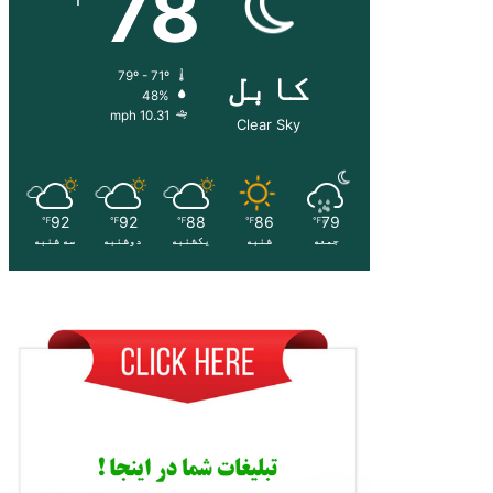
78
کابل
79º - 71º
48%
10.31 mph
Clear Sky
92
92
88
86
79
℉
℉
℉
℉
℉
جمعه
شنبه
یکشنبه
دوشنبه
سه شنبه