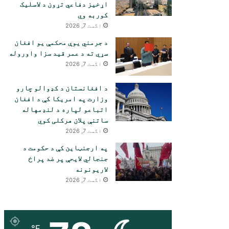
اړخیز دفاعي تړون د لاسلیک
کوربه وي
اگست 7, 2026
د جرمني یوې محکمې یو افغان
سړي ته د عمر قید سزا واوروله
اگست 7, 2026
د افغانستان د کډوالو چارو
وزارت په امریکا کې د افغان
اتباعو لپاره د لنډمهاله
ساتنې پلان هرکلی کوي
اگست 7, 2026
په ارجنټاین کې د حکومت د
جنجالي لایحې پر ضد پراخ
لاریونونه
اگست 7, 2026
℉