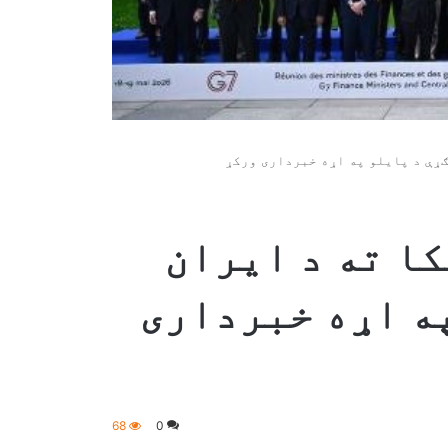
ریکا ته د ایران
په اړه خبرداری
68
0