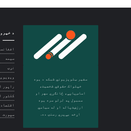
د خپرو
افغانست
سیمه
نړۍ
ویډیويي
سفیر ټلوېزیوني شبکه د‎ یوه
خپلواک حقوقي شخصیت،
راپور ا
اساس‌پاڼې، ځانګړي مهر او
کلتور ا
سمبول په لرلو سره ‎یوه
اقتصاد
ارزښت‌پاله او ‎له سیاسي
اړخه بې‌پرې رسنۍ ده.
سپورت