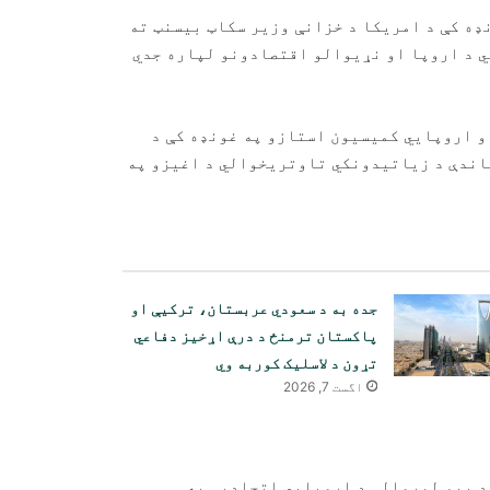
غونډه کې د امریکا د خزانې وزیر سکاټ بیسنټ ته
ي د اروپا او نړیوالو اقتصادونو لپاره جدي
و اروپايي کمیسیون استازو په غونډه کې د
باندې د زیاتیدونکي تاوتریخوالي د اغیزو په
جده به د سعودي عربستان، ترکیې او
پاکستان ترمنځ د درې اړخیز دفاعي
تړون د لاسلیک کوربه وي
اگست 7, 2026
د بیو لوړوالی د اروپايي اتحادیې په