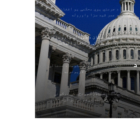
د جرمني یوې محکمې یو افغان سړي ته
د عمر قید سزا واوروله
د افغانستان د کډوالو چارو وزارت
په امریکا کې د افغان اتباعو
لپاره د لنډمهاله ساتنې پلان هرکلی
کوي
د
په ارجنټاین کې د حکومت د جنجالي
لایحې پر ضد پراخ لاریونونه
ی
په تایلینډي ښوونځي کې مرګونې
ډزې؛ څو تنه مړه، لږ تر لږه ۲۰
ټپیان
د سعودي په مشرۍ د ایتلاف په
مرکزونو د یمني بې پیلوټه الوتکو
برید