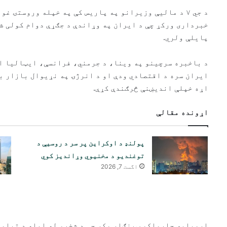
د جي ۷ د مالیې وزیرانو په پاریس کې په خپله وروستۍ 
خبرداری ورکړ چې د ایران په وړاندې د جګړې دوام کولی ش
پایلې ولري.
د باخبره سرچینو په وینا، د جرمني، فرانسې، ایټالیا ا
ایران سره د اقتصادي ودې او د انرژۍ په نړیوال بازار 
اړه خپلې اندیښنې څرګندې کړې.
اړونده مقالې
پولنډ د اوکراین پر سر د روسیې د
توغندیو د مخنیوي وړاندیز کوي
اگست 7, 2026
اروپايي چارواکو ټینګار وکړ چې د شخړو له امله د تیلو 