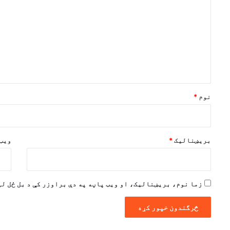
ر
گ
ن
د
و
ن
*
نوم
*
بریښنالیک
*
ویب 
زما نوم، بریښنالیک، او ویب پاڼه په دې براوزر کې د بل ځل لپ