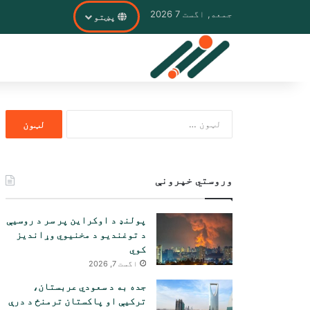
جمعه, اگست 7 2026
پښتو
ددی
لپاره
لټون:
وروستي خپرونې
پولنډ د اوکراین پر سر د روسیې
د توغندیو د مخنیوي وړاندیز
کوي
اگست 7, 2026
جده به د سعودي عربستان،
ترکیې او پاکستان ترمنځ د درې