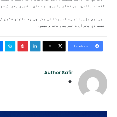
اقتصاد باندې لوی فشار راوړی او ممکن د خوړو بحران هم 
اروپايي وزیرانو په امریکا غږ وکړ چې په منځني ختیځ کې
اقتصادي بحران د خپریدو مخه ونیسي.
ype
Pinterest
LinkedIn
X
Facebook
Author Safir
Website