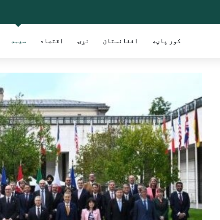
کور پاڼه
افغانستان
نړۍ
اقتصاد
سیمه