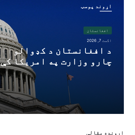
اړوند پوسټ
افغانستان
اگست 7, 2026
د افغانستان د کډوالو
چارو وزارت په امریکا کې 
افغان اتباعو لپاره د
لنډمهاله ساتنې پلان هرکل
کوي
اړونده مقالې