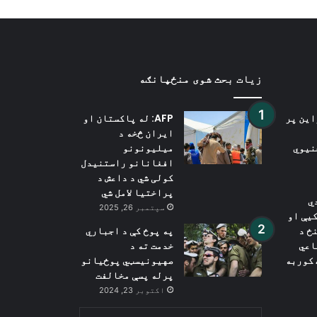
زیات بحث شوی منځپانګه
این پر
AFP: له پاکستان او
ایران څخه د
نیوي
میلیونونو
افغانانو راستنیدل
کولی شي د داعش د
پراختیا لامل شي
ي
سپتمبر 26, 2025
یې او
ځ د
په پوځ کې د اجباري
اعي
خدمت ته د
 کوربه
صهیونیسټي پوځیانو
پرله پسې مخالفت
اکتوبر 23, 2024