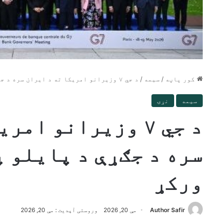
کور پاڼه
/
سیمه
/
د جي ۷ وزیرانو امریکا ته د ایران سره د جګړې د پایلو په اړه خبرداری ورکړ
سیمه
نړۍ
د جي ۷ وزیرانو ام
سره د جګړې د پایلو 
ورکړ
Author Safir
مې 20, 2026
وروستی آپدیت : مې 20, 2026