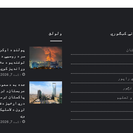
نې کټګوري
ولولئ
پولنډ د اوکر
ان
سر د روسیې د
توغندیو د مخ
وړاندیز کوي
اگست 7, 2026
 راپور
جده به د سعود
نځور
عربستان، ترک
پاکستان ترمن
و تعلیم
درې اړخیز دف
تړون د لاسلیک
وي
اگست 7, 2026