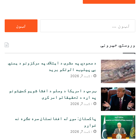
ددی
لپاره
لټون:
وروستي خپرونې
د سعودي په مشرۍ د ایتلاف په مرکزونو د یمني
بې پیلوټه الوتکو برید
اگست 7, 2026
ټرمپ د امریکا د وسلو د افشا شویو کمښتونو
په اړه د تحقیقاتو امر کړی
اگست 7, 2026
پاکستان: موږ له افغانستان سره جګړه نه
غواړو
اگست 7, 2026