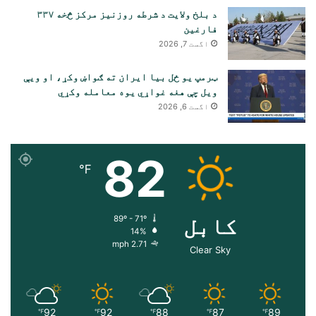
د بلخ ولایت د شرطه روزنیز مرکز څخه ۳۳۷
فارغین
اگست 7, 2026
ټرمپ یو ځل بیا ایران ته ګواښ وکړ، او ویې
ویل چې هغه غواړي یوه معامله وکړي
اگست 6, 2026
82
℉
کابل
89º - 71º
14%
2.71 mph
Clear Sky
92
92
88
87
89
℉
℉
℉
℉
℉