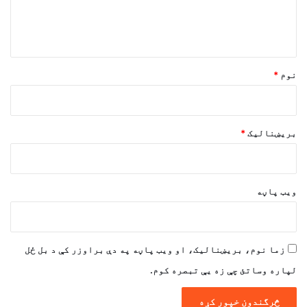
د
و
ن
*
نوم
*
بریښنالیک
*
ویب پاڼه
زما نوم، بریښنالیک، او ویب پاڼه په دې براوزر کې د بل ځل
لپاره وساتئ چې زه یې تبصره کوم.