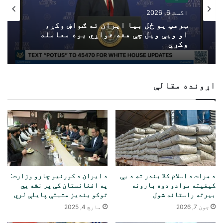
اگست 6, 2026
ټرمپ یو ځل بیا ایران ته ګواښ وکړ،
او ویې ویل چې هغه غواړي یوه معامله
وکړي
اړونده مقالې
د هرات د اسلام کلا بندر ته د بې
د ایران د کورنیو چارو وزارت:
کیفیته موادو دوه بارونه
په افغانستان کې پر نشه یي
بیرته راستانه شول
توکو بندیز مثبتې پایلې لري
جون 7, 2026
مارچ 4, 2025