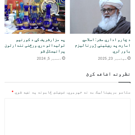
د چارو ادارې مشر: اسلامي
په مزارشریف کې د کورنیو
امارت په رښتینې ژورنالیزم
تولیداتو درې ورځنی نندارتون
باور لري
پرانیستل شو
سپتمبر 23, 2025
دسمبر 5, 2024
نظرونه اضافه کړئ
ستاسو برېښناليک به نه خپريږي.
غوښتى ځایونه په نښه شوي
*
څ
ر
گ
ن