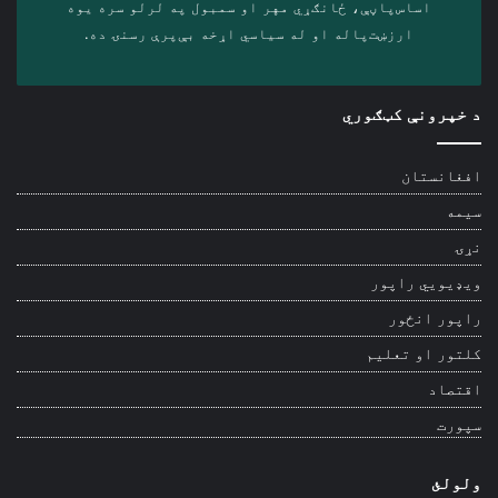
اساس‌پاڼې، ځانګړي مهر او سمبول په لرلو سره ‎یوه
ارزښت‌پاله او ‎له سیاسي اړخه بې‌پرې رسنۍ ده.
د خپرونې کټګوري
افغانستان
سیمه
نړۍ
ویډیويي راپور
راپور انځور
کلتور او تعلیم
اقتصاد
سپورت
ولولئ