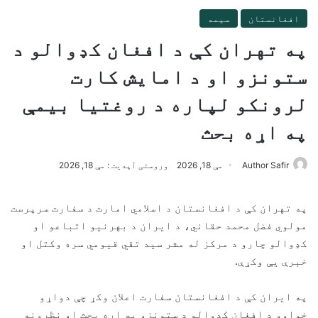
افغانستان
سیمه
په تهران کې د افغان کډوالو د
ستونزو او د امایش کارت
لرونکو لپاره د روغتیا بیمې
په اړه بحث
Author Safir
مې 18, 2026
وروستی آپدیت : مې 18, 2026
په تهران کې د افغانستان د اسلامي امارت د سفارت سرپرست
مولوي فضل محمد حقاني، د ایران د بهرنیو اتباعو او
کډوالو چارو د مرکز له مشر سید تقي قیومي سره وکتل او
خبرې یې وکړې.
په ایران کې د افغانستان سفارت اعلان وکړ چې دواړو
خواوو د افغان کډوالو د ستونزو په اړه بحث او نظرونه