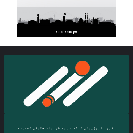
سفیر ټلوېزیوني شبکه د‎ یوه خپلواک حقوقي شخصیت،