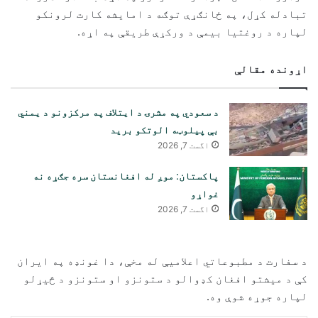
تبادله کړل، په ځانګړې توګه د امایشه کارت لرونکو
لپاره د روغتیا بیمې د ورکړې طریقې په اړه.
اړونده مقالې
د سعودي په مشرۍ د ایتلاف په مرکزونو د یمني
بې پیلوټه الوتکو برید
اگست 7, 2026
پاکستان: موږ له افغانستان سره جګړه نه
غواړو
اگست 7, 2026
د سفارت د مطبوعاتي اعلامیې له مخې، دا غونډه په ایران
کې د میشتو افغان کډوالو د ستونزو او ستونزو د څیړلو
لپاره جوړه شوې وه.