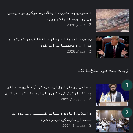
د سعودي په مشرۍ د ایتلاف په مرکزونو د یمني
بې پیلوټه الوتکو برید
اگست 7, 2026
ټرمپ د امریکا د وسلو د افشا شویو کمښتونو
په اړه د تحقیقاتو امر کړی
اگست 7, 2026
زیات بحث شوی منځپانګه
د عامې روغتیا وزارت مرستیال د طبي خدماتو
په نندارتون کې د ګډون لپاره هند ته سفر کوي
سپتمبر 13, 2025
د اسلامي امارت د سیاسي کمیسیون غونډه په
سپیدار ماڼۍ کې ترسره شوه
اکتوبر 8, 2024