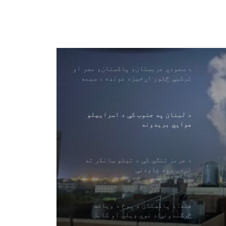
لاسرسی ولري
رویټرز: امریکا د ایران سره په
جګړه کې د خپلو اوږد واټن
ویشتونکو توغندیو د زیرمو یوه
لویه برخه کارولې ده
د سعودي عربستان، پاکستان، مصر او
ترکیې څلور اړخیزه غونډه د سیمه
ییزو تاوتریخوالي کمولو باندې
ټینګار کوي
د لبنان په جنوب کې د اسراییلو
هوايي بریدونه
د هرمز تنګي کې د تیلو ټانکر ته
نږدې دوه چاودنې
هند: د پاکستان د پوځ د ویاند
څرګندونې د نوي ډیلي او کابل
اړیکو په اړه د اسلام آباد اندیښنې