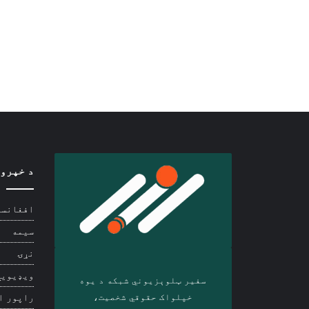
د خپرو
افغانست
سیمه
نړۍ
ویډیويي
سفیر ټلوېزیوني شبکه د‎ یوه
خپلواک حقوقي شخصیت،
راپور ا