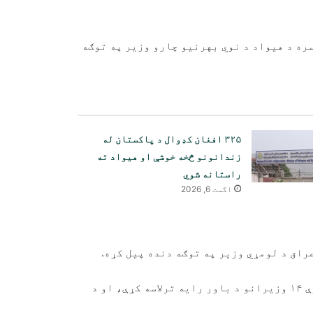
ره د هیواد د نوي بهرنیو چارو وزیر په توګه
۳۲۵ افغان کډوال د پاکستان له
زندانونو څخه خوشې او هیواد ته
راستانه شوي
اگست 6, 2026
راق د لومړي وزیر په توګه دنده پیل کړه.
د راپورونو له مخې، د الزیدي په کابینې کې تر اوسه پورې ۱۴ وزیرانو د باور رایه ترلاسه کړې، او د