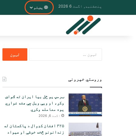
پنجشنبه, اگست 6 2026
پښتو
ددی
لپاره
لټون:
وروستي خپرونې
ټرمپ یو ځل بیا ایران ته ګواښ
وکړ، او ویې ویل چې هغه غواړي
یوه معامله وکړي
اگست 6, 2026
۳۲۵ افغان کډوال د پاکستان له
زندانونو څخه خوشې او هیواد