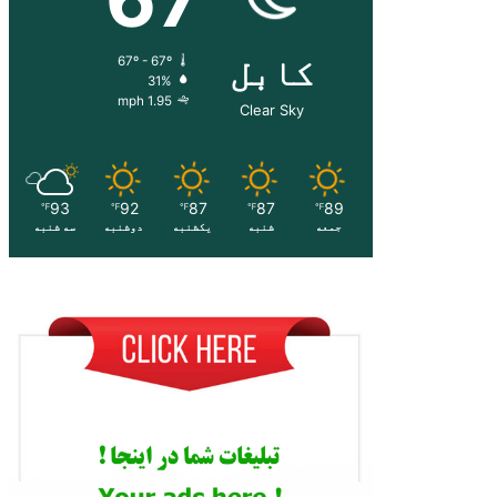
کابل
67º - 67º
31%
1.95 mph
Clear Sky
93
92
87
87
89
℉
℉
℉
℉
℉
جمعه
شنبه
یکشنبه
دوشنبه
سه شنبه