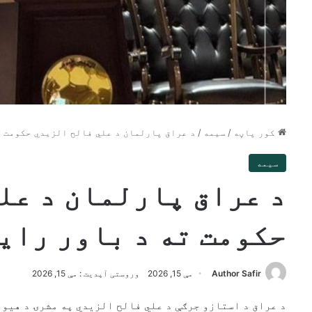
کور پاڼه
/
سیمه
/
د عراق پارلمان د علي فالح الزیدي حکومت ت
سیمه
د عراق پارلمان د عل
حکومت ته د باور رای
Author Safir
مې 15, 2026
وروستی آپدیت : مې 15, 2026
د عراق د استازو جرګې د علي فالح الزیدي په مشرۍ د هیوا