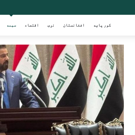
کور پاڼه
افغانستان
نړۍ
اقتصاد
سیمه