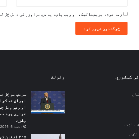
زما نوم، بریښنالیک، او ویب پاڼه په دې براوزر کې د بل ځل لپ
نې کټګوري
ولولئ
ټرمپ یو ځل بی
ان
ایران ته ګوا
او ویې ویل چې
غواړي یوه مع
وکړي
 راپور
اگست 6, 2026
نځور
۳۲۵ افغان ک