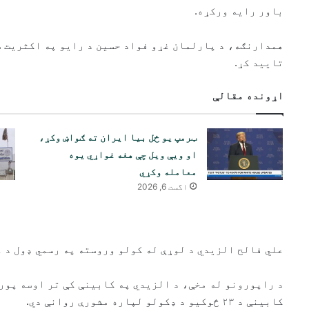
باور رایه ورکړه.
همدارنګه، د پارلمان غړو فواد حسین د رایو په اکثریت س
تایید کړ.
اړونده مقالې
ټرمپ یو ځل بیا ایران ته ګواښ وکړ،
او ویې ویل چې هغه غواړي یوه
معامله وکړي
اگست 6, 2026
علي فالح الزیدي د لوړې له کولو وروسته په رسمي ډول د ع
کابینې د ۲۳ څوکیو د ډکولو لپاره مشورې روانې دي.