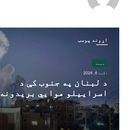
اړوند پوسټ
سیمه
اگست 6, 2026
د لبنان په جنوب کې د
اسراییلو هوايي بریدونه