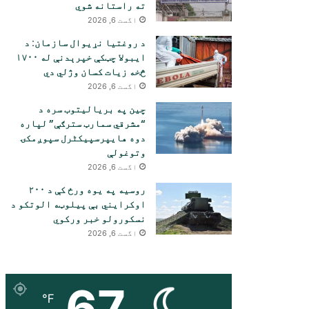
ته راستانه شوي
اگست 6, 2026
د روغتیا نړیوال سازمان: د
ایبولا چټکې خپرېدنې له ۱۷۰۰
څخه زیات کسان وژلي دي
اگست 6, 2026
چین په بریالیتوب سره د
“مشرقي سمارټ سترګې” لپاره
دوه هایپرسپیکٹرل سپوږمکۍ
وتوغولې
اگست 6, 2026
روسیه په یوه ورځ کې د ۲۰۰
اوکرایني بې پیلوټه الوتکو د
نسکورولو خبر ورکوي
اگست 6, 2026
67
℉