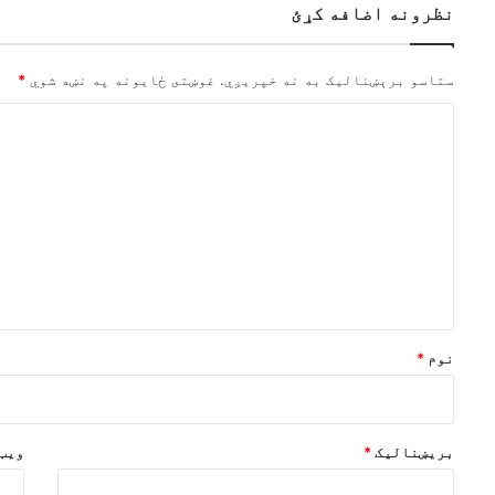
نظرونه اضافه کړئ
ستاسو برېښناليک به نه خپريږي.
غوښتى ځایونه په نښه شوي
*
څ
ر
گ
ن
د
و
ن
*
نوم
*
بریښنالیک
*
ویب 