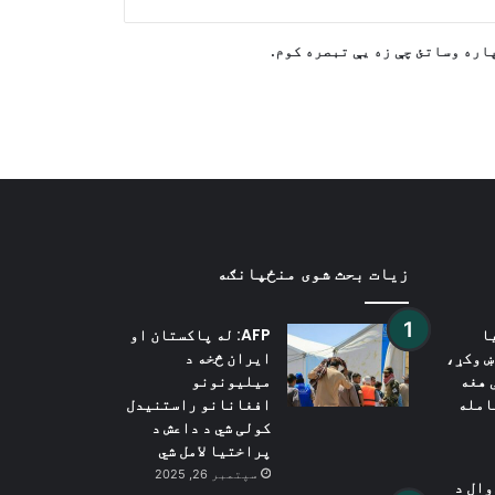
اړیکو په اړه د اسلام آباد اندیښنې
منعکسوي
اره وساتئ چې زه یې تبصره کوم.
د پاکستان څخه د راستنیدونکو ۱۷
سوداګرو او صنعتکارانو د اسنادو
بیاکتنه
زیات بحث شوی منځپانګه
ا
AFP: له پاکستان او
ښ وکړ،
ایران څخه د
 هغه
میلیونونو
امله
افغانانو راستنیدل
کولی شي د داعش د
پراختیا لامل شي
سپتمبر 26, 2025
ډوال د