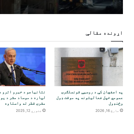
اړونده مقالې
په اصفهان کې د روسیې قونسلګرۍ
نتانیاهو د خبرو اترو د
عمومي خپل فعالیتونه په موقت ډول
لپاره د موساد مشر د یوه
وځنډول
مشرۍ قطر ته واستاوه
مارچ 16, 2026
جنوري 12, 2025