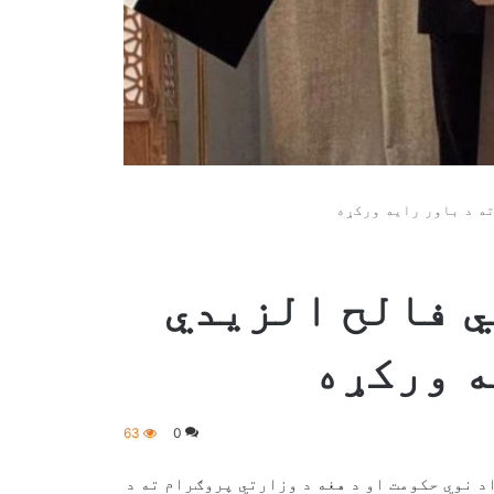
ه د باور رایه ورکړه
ي فالح الزیدي
ه ورکړه
63
0
د نوي حکومت او د هغه د وزارتي پروګرام ته د