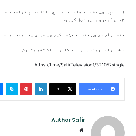
ځوان لومړی وزیر ګڼل کیږي.
هغه ویلي دي چې هغه به هڅه وکړي چې عراق په سیمه ایزه ا
د خبرونو اړوند ویډیو د لاندې لینک څخه وګورئ
https://t.me/SafirTelevision1/32105?single
ype
Pinterest
LinkedIn
X
Facebook
Author Safir
Website