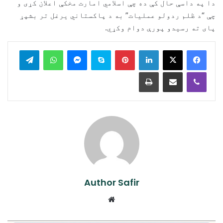
دا په داسې حال کې ده چې اسلامي امارت مخکې اعلان کړی و
چې “د ظلم ردولو عملیات” به د پاکستاني یرغل تر بشپړ
پای ته رسیدو پورې دوام وکړي.
legram
WhatsApp
Messenger
Skype
Pinterest
LinkedIn
Print
Share via Email
Viber
Author Safir
Website