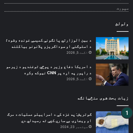
سپورت
ولولئ
د بین الوزارتي پانګونې کمېټې غونډه وشوه؛
د استوګنې او سوداګریزو پلانونو بیاکتنه
اگست 5, 2026
د امریکا دفاع وزیر د پوځي توغندیو د زیرمو
د راپور په اړه پر CNN نیوکه وکړه
اگست 5, 2026
زیات بحث شوی منځپانګه
ګوتریش: په غزه کې د اسراییلو عملیات د مرګ
او ویجاړۍ بې ساري کچې ته رسېدلي دي
سپتمبر 23, 2024