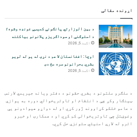
اړونده مقالې
د بین الوزارتي پانګونې کمېټې غونډه وشوه؛
د استوګنې او سوداګریزو پلانونو بیاکتنه
اگست 5, 2026
اوچا: افغانستان لا هم د نړۍ له یو له لویو
بشري بحرانونو سره مخ دی
اگست 5, 2026
د ملګرو ملتونو د بشري حقونو د دفتر ویاند جیریمي لارنس
ټینګار وکړ چې د انتقام او تاوتریخوالي دوره به یوازې
د عامو خلکو کړاوونه ژور کړي او له دواړو هیوادونو یې
وغوښتل چې تاوتریخوالی کم کړي او د همکارۍ او خبرو
اترو له لارې امنیتي ستونزې حل کړي.