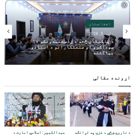
افغانستان
اگست 5, 2026
د پاکستان څخه د راستنیدونکو ۱۷
سوداګرو او صنعتکارانو د اسنادو
بیاکتنه
اړونده مقالې
د ناروې ښځې د غزې په تړانګه
عبدالکبیر: اسلامي امارت د