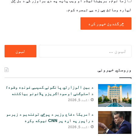
زما نوم، بریښنالیک، او ویب پاڼه په دې براوزر کې د بل ځل
لپاره وساتئ چې زه یې تبصره کوم.
ددی
لپاره
لټون:
وروستي خپرونې
د بین الوزارتي پانګونې کمېټې غونډه وشوه؛
د استوګنې او سوداګریزو پلانونو بیاکتنه
اگست 5, 2026
د امریکا دفاع وزیر د پوځي توغندیو د زیرمو
د راپور په اړه پر CNN نیوکه وکړه
اگست 5, 2026