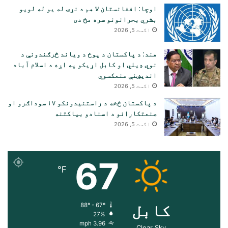
اوچا: افغانستان لا هم د نړۍ له یو له لویو
بشري بحرانونو سره مخ دی
اگست 5, 2026
هند: د پاکستان د پوځ د ویاند څرګندونې د
نوي ډیلي او کابل اړیکو په اړه د اسلام آباد
اندیښنې منعکسوي
اگست 5, 2026
د پاکستان څخه د راستنیدونکو ۱۷ سوداګرو او
صنعتکارانو د اسنادو بیاکتنه
اگست 5, 2026
67
℉
کابل
88º - 67º
27%
3.96 mph
Clear Sky