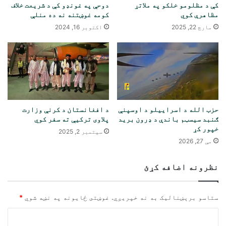
کې د مظلومو خلکو په ملاتړ
دوحې په غونډو کې د شریعت خلاف
مظاهرې کوي
کومه غوښتنه نه ده منلې
مارچ 22, 2025
اکتوبر 16, 2024
حزب الله د اسراییلو د اوسپنې
د افغانستان د کرنې وزارت
ګنبد سیسټم باندې د ډرون برید
پلاوی ترکیې ته سفر کوي
خپور کړ
سپتمبر 2, 2025
مې 27, 2026
نظرونه اضافه کړئ
ستاسو برېښناليک به نه خپريږي.
غوښتى ځایونه په نښه شوي
*
څ