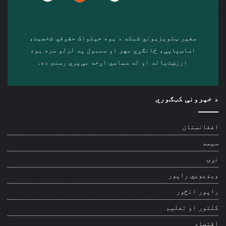
سفیر ټلوېزیوني شبکه د‎ یوه خپلواک حقوقي شخصیت،
اساس‌پاڼې، ځانګړي مهر او سمبول په لرلو سره ‎یوه
ارزښت‌پاله او ‎له سیاسي اړخه بې‌پرې رسنۍ ده.
د خپرونې کټګوري
افغانستان
سیمه
نړۍ
ویډیويي راپور
راپور انځور
کلتور او تعلیم
اقتصاد