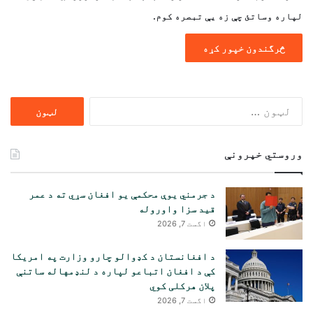
لپاره وساتئ چې زه یې تبصره کوم.
ددی
لپاره
لټون:
وروستي خپرونې
د جرمني یوې محکمې یو افغان سړي ته د عمر
قید سزا واوروله
اگست 7, 2026
د افغانستان د کډوالو چارو وزارت په امریکا
کې د افغان اتباعو لپاره د لنډمهاله ساتنې
پلان هرکلی کوي
اگست 7, 2026