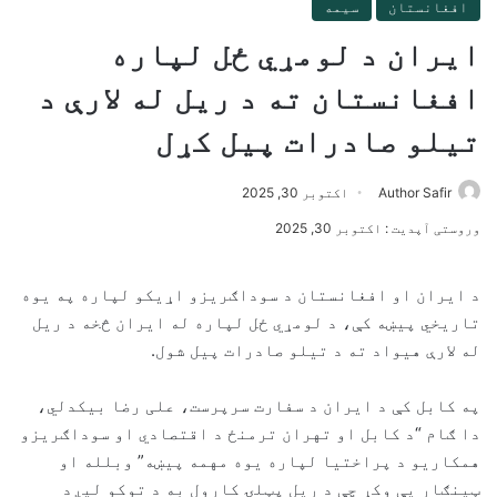
افغانستان
سیمه
ایران د لومړي ځل لپاره
افغانستان ته د ریل له لارې د
تیلو صادرات پیل کړل
Author Safir
اکتوبر 30, 2025
وروستی آپدیت : اکتوبر 30, 2025
د ایران او افغانستان د سوداګریزو اړیکو لپاره په یوه
تاریخي پیښه کې، د لومړي ځل لپاره له ایران څخه د ریل
له لارې هیواد ته د تیلو صادرات پیل شول.
په کابل کې د ایران د سفارت سرپرست، علی رضا بیکدلي،
دا ګام “د کابل او تهران ترمنځ د اقتصادي او سوداګریزو
همکاریو د پراختیا لپاره یوه مهمه پیښه” وبلله او
ټینګار یې وکړ چې د ریل پټلۍ کارول به د توکو لیږد