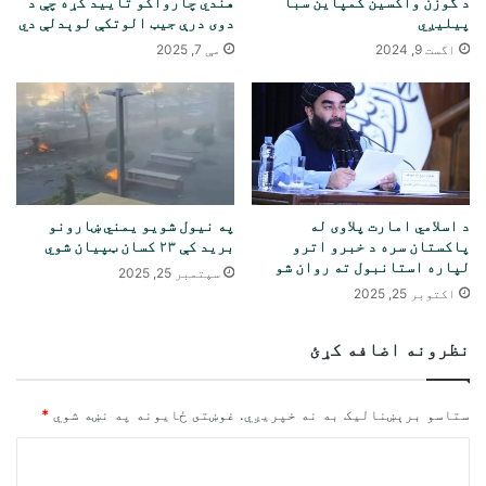
د گوزن واکسین کمپاین سبا
هندي چارواکو تایید کړه چې د
پیلیږي
دوی درې جیټ الوتکې لوېدلې دي
اگست 9, 2024
مې 7, 2025
د اسلامي امارت پلاوی له
په نیول شویو یمني ښارونو
پاکستان سره د خبرو اترو
برید کې ۲۳ کسان ټپیان شوي
لپاره استانبول ته روان شو
سپتمبر 25, 2025
اکتوبر 25, 2025
نظرونه اضافه کړئ
ستاسو برېښناليک به نه خپريږي.
غوښتى ځایونه په نښه شوي
*
څ
ر