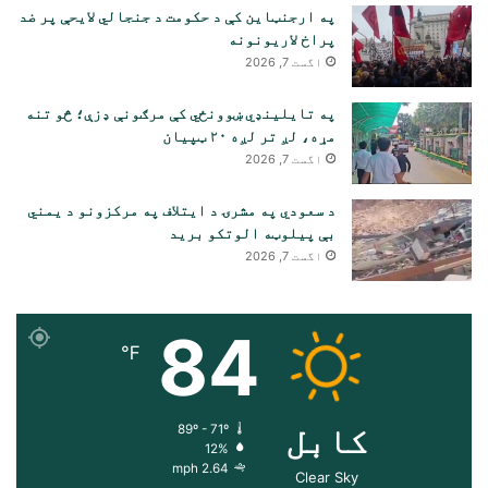
په ارجنټاین کې د حکومت د جنجالي لایحې پر ضد
پراخ لاریونونه
اگست 7, 2026
په تایلینډي ښوونځي کې مرګونې ډزې؛ څو تنه
مړه، لږ تر لږه ۲۰ ټپیان
اگست 7, 2026
د سعودي په مشرۍ د ایتلاف په مرکزونو د یمني
بې پیلوټه الوتکو برید
اگست 7, 2026
84
℉
کابل
89º - 71º
12%
2.64 mph
Clear Sky