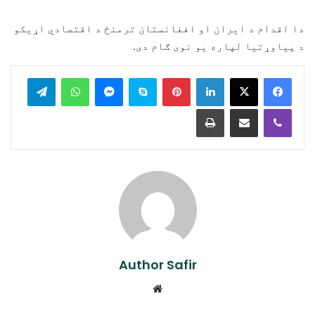
دا اقدام د ایران او افغانستان ترمنځ د اقتصادي اړیکو
د پیاوړتیا لپاره یو نوی ګام دی.
legram
WhatsApp
Messenger
Skype
Pinterest
LinkedIn
Print
Share via Email
Viber
Author Safir
Website