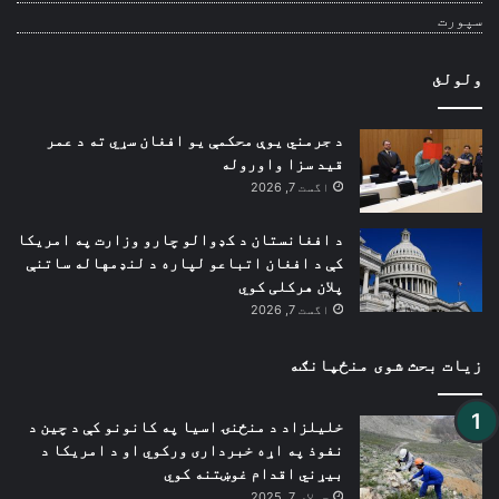
سپورت
ولولئ
د جرمني یوې محکمې یو افغان سړي ته د عمر
قید سزا واوروله
اگست 7, 2026
د افغانستان د کډوالو چارو وزارت په امریکا
کې د افغان اتباعو لپاره د لنډمهاله ساتنې
پلان هرکلی کوي
اگست 7, 2026
زیات بحث شوی منځپانګه
خلیلزاد د منځنۍ اسیا په کانونو کې د چین د
نفوذ په اړه خبرداری ورکوي او د امریکا د
بیړني اقدام غوښتنه کوي
جولای 7, 2025