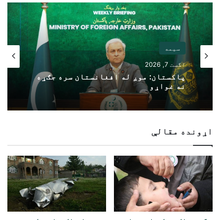
سیمه
اگست 7, 2026
پاکستان: موږ له افغانستان سره جګړه
نه غواړو
اړونده مقالې