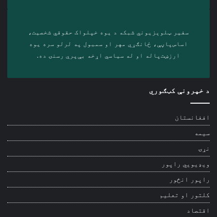
سفیر ټلوېزیوني شبکه د‎ یوه خپلواک حقوقي شخصیت،
اساس‌پاڼې، ځانګړي مهر او سمبول په لرلو سره ‎یوه
ارزښت‌پاله او ‎له سیاسي اړخه بې‌پرې رسنۍ ده.
د خپرونې کټګوري
افغانستان
سیمه
نړۍ
ویډیويي راپور
راپور انځور
کلتور او تعلیم
اقتصاد