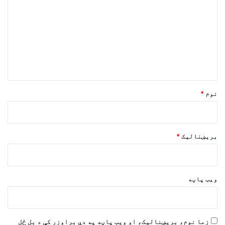
گ
ن
د
و
ن
*
نوم
*
بریښنالیک
*
ویب پاڼه
زما نوم، بریښنالیک، او ویب پاڼه په دې براوزر کې د بل ځل