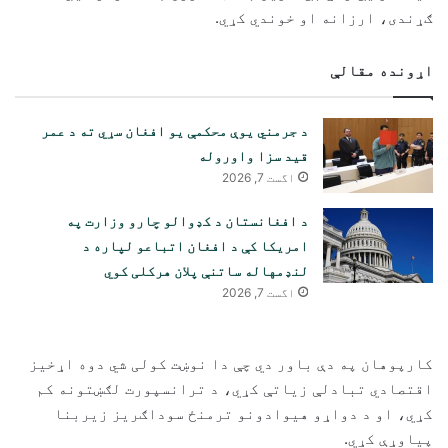
ګړندی، ارزانه او خوندي کړي.
اړونده مقالې
د جرمني یوې محکمې یو افغان سړي ته د عمر
قید سزا واوروله
اگست 7, 2026
د افغانستان د کډوالو چارو وزارت په
امریکا کې د افغان اتباعو لپاره د
لنډمهاله ساتنې پلان هرکلی کوي
اگست 7, 2026
کارپوهان په دې باور دي چې دا نوښت کولی شي دوه اړخیز
اقتصادي تبادلې زیاتې کړي، د ترانسپورت لګښتونه کم
کړي، او د دواړو هیوادونو ترمنځ سوداګریز زیربنا
پیاوړې کړي.