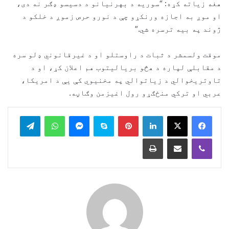
هغه زیاته کړه: “سوریه د بهرنیانو د دسیسو ډګر نه دی،
او موږ به اجازه ورنکړو چې د نورو حرص زموږ د خلکو د
ژوند په بیه ترسره شي.”
موقت ولسمشر د ثبات د راوستلو او د غیرقانوني ډلو سره
د مقابلې لپاره د هڅو بریالیتوب هم اعلان کړ، او د
تاوتریخوالي د زیاتوالي په مخنیوي کې یې د امریکا،
عربي او ترکي منځګړو رول اغیزمن وګاڼه.
legram
WhatsApp
Messenger
Skype
Pinterest
LinkedIn
Print
Share via Email
Viber