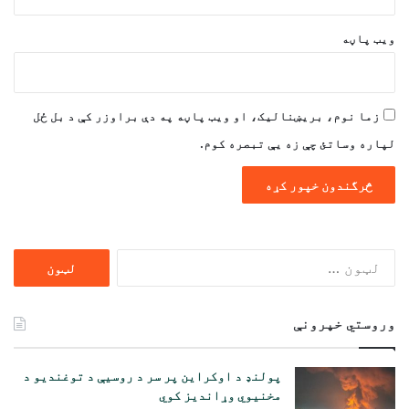
ویب پاڼه
زما نوم، بریښنالیک، او ویب پاڼه په دې براوزر کې د بل ځل
لپاره وساتئ چې زه یې تبصره کوم.
ددی
لپاره
لټون:
وروستي خپرونې
پولنډ د اوکراین پر سر د روسیې د توغندیو د
مخنیوي وړاندیز کوي