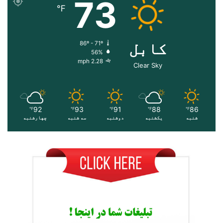
73
℉
کابل
86º - 71º
56%
2.28 mph
Clear Sky
92
93
91
88
86
℉
℉
℉
℉
℉
شنبه
یکشنبه
دوشنبه
سه شنبه
چهارشنبه