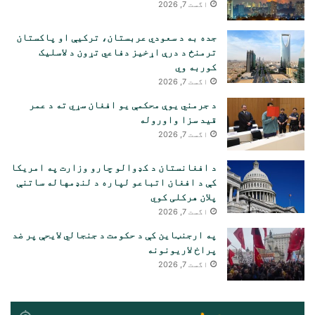
اگست 7, 2026
جده به د سعودي عربستان، ترکیې او پاکستان
ترمنځ د درې اړخیز دفاعي تړون د لاسلیک
کوربه وي
اگست 7, 2026
د جرمني یوې محکمې یو افغان سړي ته د عمر
قید سزا واوروله
اگست 7, 2026
د افغانستان د کډوالو چارو وزارت په امریکا
کې د افغان اتباعو لپاره د لنډمهاله ساتنې
پلان هرکلی کوي
اگست 7, 2026
په ارجنټاین کې د حکومت د جنجالي لایحې پر ضد
پراخ لاریونونه
اگست 7, 2026