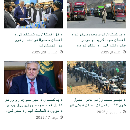
د پاکستان نوي محدودیتونه د
د قزاقستان په شمکند کې د
افغان سوداګرۍ او موټر
افغان محصولاتو نندارتون
چلوونکو لپاره ننګونه ده
پرانیستل شو
اگست 9, 2025
اکتوبر 28, 2025
د صهیونیسټ رژیم لخوا نیول
د پاکستان د بهرنیو چارو وزیر
شوي ۱۸۳ بندیان به نن خوشې شي
کابل ته د سیمه ییزې ریل پټلۍ
د تړون د لاسلیک لپاره سفر کوي
فبروري 1, 2025
جولای 17, 2025