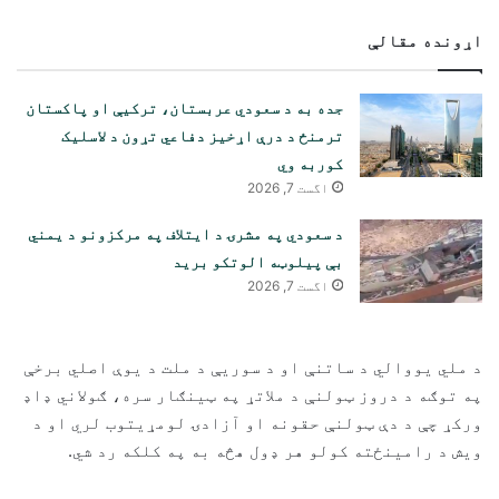
اړونده مقالې
جده به د سعودي عربستان، ترکیې او پاکستان
ترمنځ د درې اړخیز دفاعي تړون د لاسلیک
کوربه وي
اگست 7, 2026
د سعودي په مشرۍ د ایتلاف په مرکزونو د یمني
بې پیلوټه الوتکو برید
اگست 7, 2026
د ملي یووالي د ساتنې او د سوریې د ملت د یوې اصلي برخې
په توګه د دروز ټولنې د ملاتړ په ټینګار سره، ګولاني ډاډ
ورکړ چې د دې ټولنې حقونه او آزادۍ لومړیتوب لري او د
ویش د رامینځته کولو هر ډول هڅه به په کلکه رد شي.