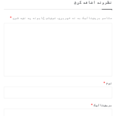
نظرونه اضافه کړئ
ستاسو برېښناليک به نه خپريږي.
غوښتى ځایونه په نښه شوي
*
څ
ر
گ
ن
د
و
ن
*
نوم
*
بریښنالیک
*