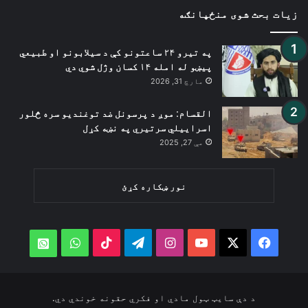
زیات بحث شوی منځپانګه
په تیرو ۲۴ ساعتونو کې د سیلابونو او طبیعي
پیښو له امله ۱۴ کسان وژل شوي دي
مارچ 31, 2026
القسام: موږ د پرسونل ضد توغندیو سره څلور
اسراییلي سرتیري په نښه کړل
مې 27, 2025
نور ښکاره کړئ
WhatsApp
TikTok
Telegram
Instagram
YouTube
Facebook
X
atsApp
د دې سایټ ټول مادي او فکري حقونه خوندي دي.