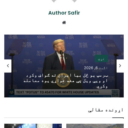
Author Safir
Website
نړۍ
اگست 6, 2026
ټرمپ یو ځل بیا ایران ته ګواښ وکړ،
او ویې ویل چې هغه غواړي یوه معامله
وکړي
اړونده مقالې