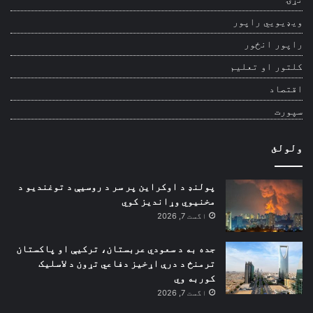
ویډیويي راپور
راپور انځور
کلتور او تعلیم
اقتصاد
سپورت
ولولئ
پولنډ د اوکراین پر سر د روسیې د توغندیو د
مخنیوي وړاندیز کوي
اگست 7, 2026
جده به د سعودي عربستان، ترکیې او پاکستان
ترمنځ د درې اړخیز دفاعي تړون د لاسلیک
کوربه وي
اگست 7, 2026