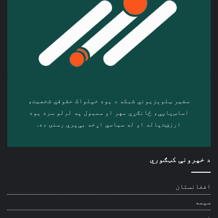
سفیر ټلوېزیوني شبکه د‎ یوه خپلواک حقوقي شخصیت،
اساس‌پاڼې، ځانګړي مهر او سمبول په لرلو سره ‎یوه
ارزښت‌پاله او ‎له سیاسي اړخه بې‌پرې رسنۍ ده.
د خپرونې کټګوري
افغانستان
سیمه
نړۍ