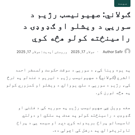
سیمه
ګولاني: صهیونیسټ رژیم د
سوریې د ویشلو او ګډوډۍ د
رامینځته کولو هڅه کوي
Author Safir
جولای 17, 2025
وروستی آپدیت : جولای 17, 2025
په یوه وینا کې، د سوریې د موقت حکومت ولسمشر احمد
الشرع (ګولاني) د صهیونیسټ رژیم د تیریو د غندلو په ترڅ
کې، رژیم د سوریې د ملي یووالي د ویشلو او کمزوري کولو
په هڅه تورن کړ.
هغه وویل چې صهیونیسټ رژیم په سوریه کې د فتنې او
ګډوډۍ د رامینځته کولو په هدف په ملکي او دولتي
تاسیساتو پراخ بریدونه کړي دي، او سیمه یې د پراخ
تاوتریخوالي په درشل کې اچولې ده.