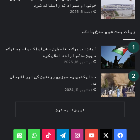
خوشې او هیواد ته راستانه شوي
اگست 6, 2026
زیات بحث شوی منځپانګه
لوګزامبورګ د فلسطین د خپلواک دولت په توګه
د پیژندلو اراده اعلان کړه
سپتمبر 16, 2025
د دایکنډي په حوزوي روغتون کې اور لګېدلی
دی
اکتوبر 11, 2024
نور ښکاره کړئ
WhatsApp
TikTok
Telegram
Instagram
YouTube
Facebook
X
atsApp