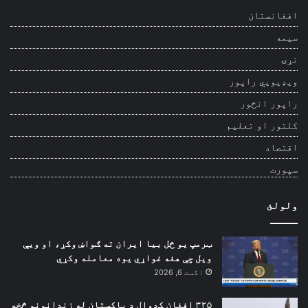
افغانستان
سیمه
نړۍ
ویډیويي راپور
راپور انځور
کلتور او تعلیم
اقتصاد
سپورت
ولولئ
ټرمپ یو ځل بیا ایران ته ګواښ وکړ، او ویې
ویل چې هغه غواړي یوه معامله وکړي
اگست 6, 2026
۳۲۵ افغان کډوال د پاکستان له زندانونو څخه