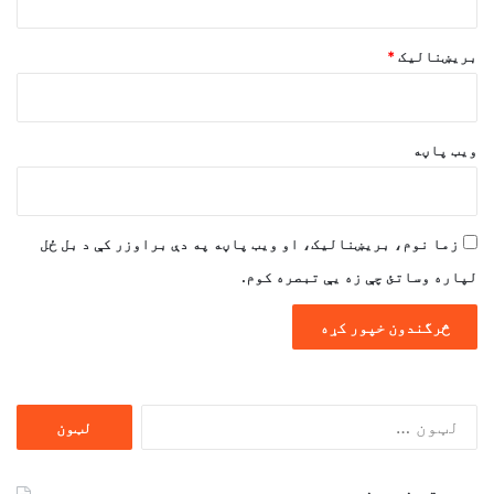
بریښنالیک
*
ویب پاڼه
زما نوم، بریښنالیک، او ویب پاڼه په دې براوزر کې د بل ځل
لپاره وساتئ چې زه یې تبصره کوم.
ددی
لپاره
لټون: