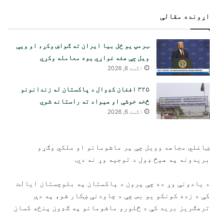
اړونده مقالې
ټرمپ یو ځل بیا ایران ته ګواښ وکړ، او ویې
ویل چې هغه غواړي یوه معامله وکړي
اگست 6, 2026
۳۲۵ افغان کډوال د پاکستان له زندانونو
څخه خوشې او هیواد ته راستانه شوي
اگست 6, 2026
ښاغلي مجاهد وویل چې پر ماشومانو او ملکي وګړو
بریدونه په هیڅ ډول د توجیه وړ نه دي.
د یادونې وړ ده چې پرون د پاکستان په بلوچستان ایالت
کې د زده کونکو یو بس چې د چاودنې ښکار شو، په دې
ترهګریز برید کې د څلورو ماشومانو په ګډون پنځه کسان