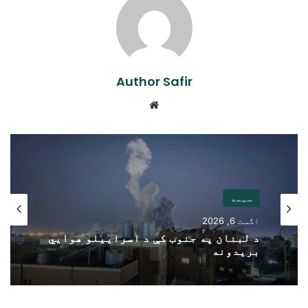
Author Safir
Website
سیمه
اگست 6, 2026
د لبنان په جنوب کې د اسراییلو هوايي
بریدونه