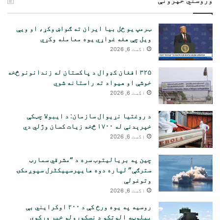
وروستي خپرونې
ټرمپ یو ځل بیا ایران ته ګواښ وکړ، او ویې
ویل چې هغه غواړي یوه معامله وکړي
اگست 6, 2026
۳۲۵ افغان کډوال د پاکستان له زندانونو څخه
خوشې او هیواد ته راستانه شوي
اگست 6, 2026
د روغتیا نړیوال سازمان: د ایبولا چټکې
خپرېدنې له ۱۷۰۰ څخه زیات کسان وژلي دي
اگست 6, 2026
چین په بریالیتوب سره د “مشرقي سمارټ
سترګې” لپاره دوه هایپرسپیکٹرل سپوږمکۍ
وتوغولې
اگست 6, 2026
روسیه په یوه ورځ کې د ۲۰۰ اوکرایني بې
پیلوټه الوتکو د نسکورولو خبر ورکوي