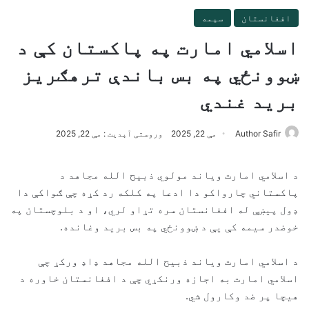
افغانستان
سیمه
اسلامي امارت په پاکستان کې د
ښوونځي په بس باندې ترهګریز
برید غندي
Author Safir
مې 22, 2025
وروستی آپدیت : مې 22, 2025
د اسلامي امارت ویاند مولوي ذبیح الله مجاهد د
پاکستاني چارواکو دا ادعا په کلکه رد کړه چې ګواکې دا
ډول پیښې له افغانستان سره تړاو لري، او د بلوچستان په
خوضدر سیمه کې یې د ښوونځي په بس برید وغانده.
د اسلامي امارت ویاند ذبیح الله مجاهد ډاډ ورکړ چې
اسلامي امارت به اجازه ورنکړي چې د افغانستان خاوره د
هیچا پر ضد وکارول شي.