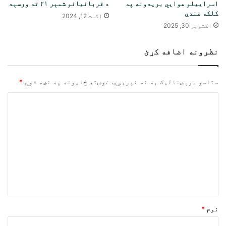
اسراییلو هوايي بریدونه په
د قربانیانو شمېر ۲۱ ته ورسېد
کلکه غندي
اگست 12, 2024
اکتوبر 30, 2025
نظرونه اضافه کړئ
ستاسو برېښناليک به نه خپريږي.
غوښتى ځایونه په نښه شوي
*
څ
ر
گ
ن
د
و
ن
*
نوم
*