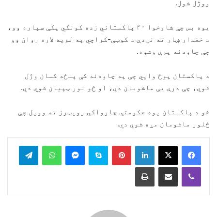
ووژل شول.
یوه بس چې شاوخوا ۴۰ پاکستاني زده کونکي پکې سپاره وو،
د خضدار ښار ته نږدې د کوټې-کراچي په لویه لاره روان وو
چې چاودنه پرې وشوه.
د پاکستان پوځ وايي چې په چاودنه کې پنځه کسان وژل
شوي، چې درې یې ماشومان دي، او څو نور ټپیان شوي دي.
خو د پاکستان یوه حکومتي چارواکي رویټرز ته وویل چې
څلور ماشومان مړه شوي دي.
legram
WhatsApp
Messenger
Skype
Pinterest
LinkedIn
Print
Share via Email
Viber