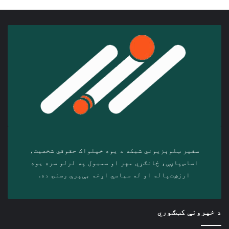
سفیر ټلوېزیوني شبکه د‎ یوه خپلواک حقوقي شخصیت،
اساس‌پاڼې، ځانګړي مهر او سمبول په لرلو سره ‎یوه
ارزښت‌پاله او ‎له سیاسي اړخه بې‌پرې رسنۍ ده.
د خپرونې کټګوري