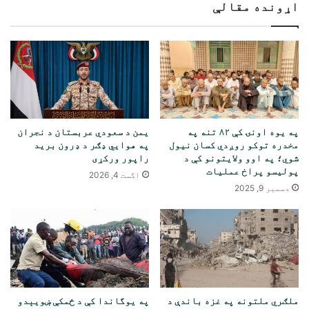
اړونده مقالې
په یوه اونۍ کې ۸۲ تنه په
یمن د سعودي عربستان د نجران
مخدره توکو روږدي کسان نیول
په هوايي ډګر د ډرون برید
شوي؛ په اوو ولایتونو کې د
راپور ورکړی
پولیسو پراخ عملیات
اگست 4, 2026
دسمبر 9, 2025
ملګري ملتونه په غزه باندې د
په یوگاندا کې د ځمکې ښویېدو