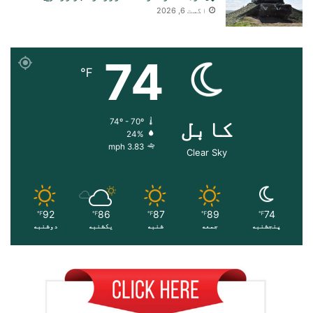
اگست 6, 2026
74
℉
کابل
74º - 70º
24%
3.83 mph
Clear Sky
92
86
87
89
74
℉
℉
℉
℉
℉
پنجشنبه
جمعه
شنبه
یکشنبه
دوشنبه