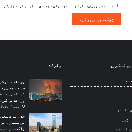
زما نوم، بریښنالیک، او ویب پاڼه په دې براوزر کې د بل ځل لپ
نې کټګوري
ولولئ
پولنډ د اوکر
ان
سر د روسیې د
توغندیو د مخ
وړاندیز کوي
اگست 7, 2026
 راپور
جده به د سعود
نځور
عربستان، ترک
پاکستان ترمن
و تعلیم