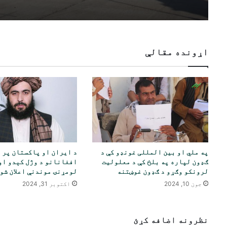
اړونده مقالې
په ملي او بین المللی غونډو کې د
د ایران او پاکستان پر 
ګډون لپاره په بلخ کې د معلولیت
افغانانو د وژل کېدو او
لرونکو وګړو د ګډون غوښتنه
لومړنۍ موندنې اعلان شو
جون 10, 2024
اکتوبر 31, 2024
نظرونه اضافه کړئ