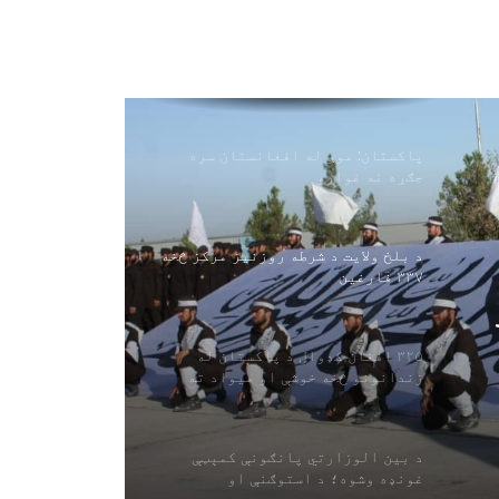
د امریکا فدرالي محکمې د افغان
کډوالو کورنیو لپاره لاره هواره
کړه
پاکستان: موږ له افغانستان سره
جګړه نه غواړو
د بلخ ولایت د شرطه روزنیز مرکز څخه
۳۳۷ فارغین
۳۲۵ افغان کډوال د پاکستان له
زندانونو څخه خوشې او هیواد ته
راستانه شوي
د بین الوزارتي پانګونې کمېټې
غونډه وشوه؛ د استوګنې او