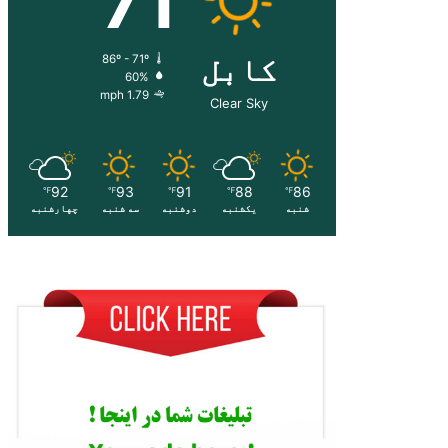
71
کابل
86º - 71º
60%
1.79 mph
Clear Sky
92
93
91
88
86
℉
℉
℉
℉
℉
شنبه
یکشنبه
دوشنبه
سه شنبه
چهارشنبه