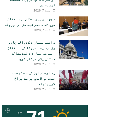
کوربه وي
اگست 7, 2026
د جرمني یوې محکمې یو افغان
سړي ته د عمر قید سزا واوروله
اگست 7, 2026
د افغانستان د کډوالو چارو
وزارت په امریکا کې د افغان
اتباعو لپاره د لنډمهاله
ساتنې پلان هرکلی کوي
اگست 7, 2026
په ارجنټاین کې د حکومت د
جنجالي لایحې پر ضد پراخ
لاریونونه
اگست 7, 2026
℉