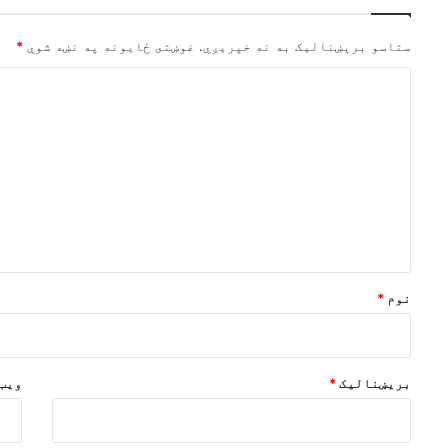
ستاسو برېښناليک به نه خپريږي.
غوښتى ځایونه په نښه شوي
*
څ
ر
گ
ن
د
و
ن
*
نوم
*
بریښنالیک
*
ویب 