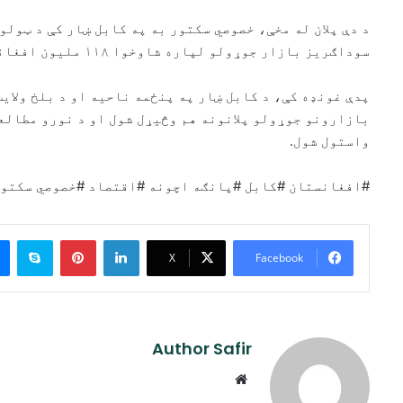
د دې پلان له مخې، خصوصي سکتور به په کابل ښار کې د ټول
سوداګریز بازار جوړولو لپاره شاوخوا ۱۱۸ ملیون افغانۍ پانګونه وکړي.
پدې غونډه کې، د کابل ښار په پنځمه ناحیه او د بلخ ولای
بازارونو جوړولو پلانونه هم وڅیړل شول او د نورو مطال
واستول شول.
#افغانستان #کابل #پانګه اچونه #اقتصاد #خصوصي سکتو
ype
Pinterest
LinkedIn
X
Facebook
Author Safir
Website