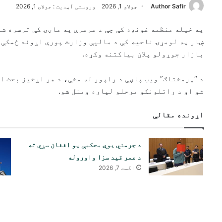
Author Safir
جولای 1, 2026
وروستی آپدیت : جولای 1, 2026
په خپله منظمه غونډه کې چې د مرمرې په ماڼۍ کې ترسره ش
ښار په لومړۍ ناحیه کې د مالیې وزارت پورې اړوند ځمکې 
بازار جوړولو پلان بیاکتنه وکړه.
د “پرمختاګ” ویب پاڼې د راپور له مخې، د هر اړخیز بحث ا
شو او د راتلونکو مرحلو لپاره ومنل شو.
اړونده مقالې
د جرمني یوې محکمې یو افغان سړي ته
د عمر قید سزا واوروله
اگست 7, 2026