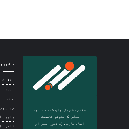
د خپرو
افغانست
سیمه
نړۍ
ویډیويي
سفیر ټلوېزیوني شبکه د‎ یوه
خپلواک حقوقي شخصیت،
راپور ا
اساس‌پاڼې، ځانګړي مهر او
کلتور ا