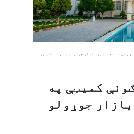
بل کې د سوداګریز بازار جوړولو پلان د منلو وړ
ونې کمیټې په
بازار جوړولو