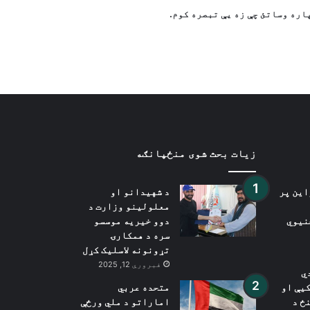
سوداګریزو پلانونو بیاکتنه
اره وساتئ چې زه یې تبصره کوم.
اوچا: افغانستان لا هم د نړۍ له یو
له لویو بشري بحرانونو سره مخ دی
زیات بحث شوی منځپانګه
این پر
د شهیدانو او
معلولینو وزارت د
نیوي
دوو خیریه موسسو
سره د همکارۍ
تړونونه لاسلیک کړل
فبروري 12, 2025
ي
یې او
متحده عربي
ځ د
اماراتو د ملي ورځې