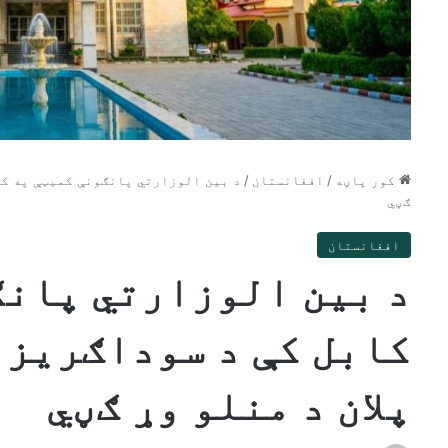
کور پاڼه
/
افغانستان
/
د بین الوزارتي پانګونې کمیټې په کا
ګڼي
افغانستان
د بین الوزارتي پانګ
کابل کې د سوداګریز 
پلان د منلو وړ ګڼي