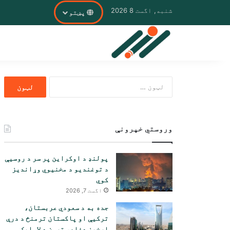
شنبه, اگست 8 2026
پښتو
ددی
لپاره
لټون:
وروستي خپرونې
پولنډ د اوکراین پر سر د روسیې
د توغندیو د مخنیوي وړاندیز
کوي
اگست 7, 2026
جده به د سعودي عربستان،
ترکیې او پاکستان ترمنځ د درې
اړخیز دفاعي تړون د لاسلیک