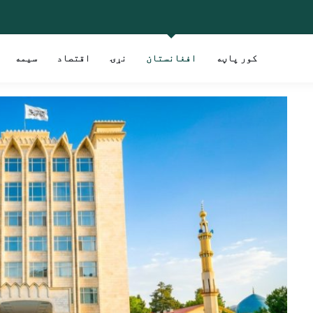
کور پاڼه
افغانستان
نړۍ
اقتصاد
سیمه