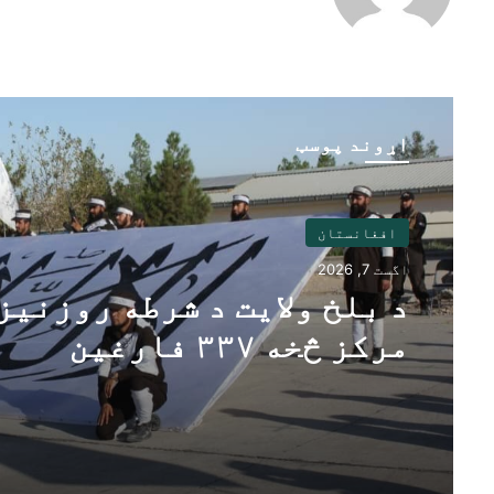
اړوند پوسټ
افغانستان
اگست 7, 2026
د بلخ ولایت د شرطه روزنیز
مرکز څخه ۳۳۷ فارغین