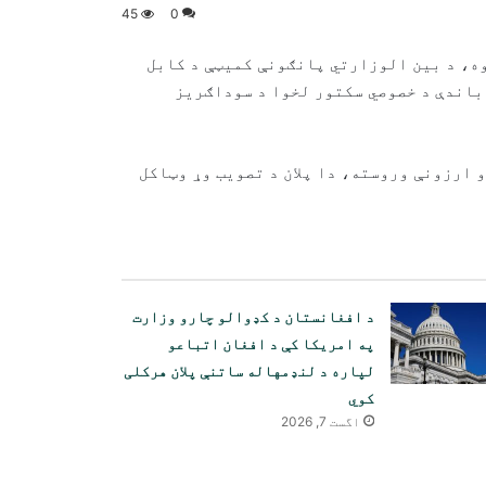
45
0
وه، د بین الوزارتي پانګونې کمیټې د کابل
باندې د خصوصي سکتور لخوا د سوداګریز
و ارزونې وروسته، دا پلان د تصویب وړ وټاکل
د افغانستان د کډوالو چارو وزارت
په امریکا کې د افغان اتباعو
لپاره د لنډمهاله ساتنې پلان هرکلی
کوي
اگست 7, 2026