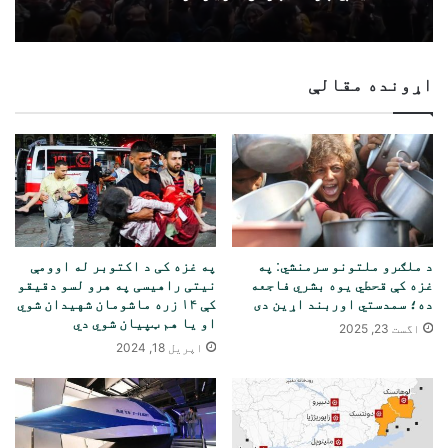
اړونده مقالې
د ملګرو ملتونو سرمنشي: په
په غزه کی د اکتوبر له اوومې
غزه کې قحطي یوه بشري فاجعه
نیتی راهیسی په هرو لسو دقیقو
ده؛ سمدستي اوربند اړین دی
کې ۱۴ زره ماشومان شهیدان شوي
او یا هم ټپیان شوي دي
اگست 23, 2025
اپریل 18, 2024