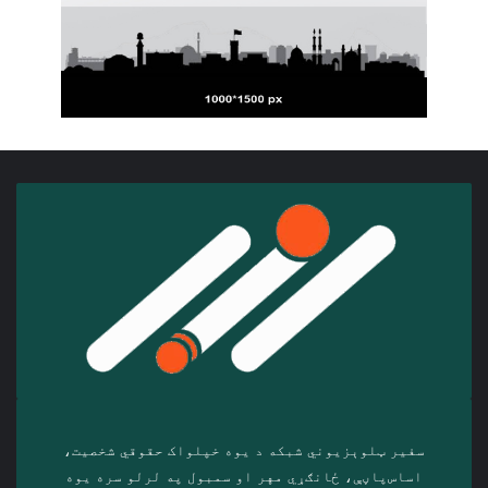
سفیر ټلوېزیوني شبکه د‎ یوه خپلواک حقوقي شخصیت،
اساس‌پاڼې، ځانګړي مهر او سمبول په لرلو سره ‎یوه