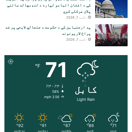
کې د افغان اتباعو لپاره د لنډمهاله ساتنې
پلان هرکلی کوي
اگست 7, 2026
په ارجنټاین کې د حکومت د جنجالي لایحې پر ضد
پراخ لاریونونه
اگست 7, 2026
71
℉
کابل
71º - 71º
58%
3.56 mph
Light Rain
92
91
87
86
71
℉
℉
℉
℉
℉
جمعه
شنبه
یکشنبه
دوشنبه
سه شنبه