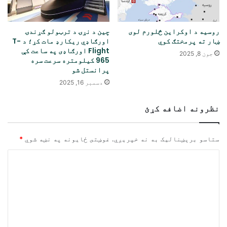
روسیه د اوکراین څلورم لوی
چین د نړۍ د ترټولو ګړندۍ
ښار ته پرمختګ کوي
اورګاډي ریکارډ مات کړ؛ د T-
Flight اورګاډی په ساعت کې
جون 8, 2025
965 کیلومتره سرعت سره
پرانستل شو
دسمبر 16, 2025
نظرونه اضافه کړئ
ستاسو برېښناليک به نه خپريږي.
غوښتى ځایونه په نښه شوي
*
څ
ر
گ
ن
د