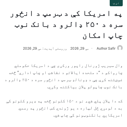
نړۍ
په امریکا کې د ټرمپ د انځور
سره د ۲۵۰ ډالرو د بانک نوټ
چاپ امکان
Author Safir
مې 29, 2026
وروستی آپدیت : مې 29, 2026
وال سټریټ ژورنال راپور ورکړی چې د امریکا حکومتي
چارواکو د “د متحده ایالاتو د نقاشۍ او چاپ ادارې” څخه
غوښتنه کړې چې د ډونالډ ټرمپ د انځور سره د ۲۵۰ ډالرو د
بانک نوټ چاپولو پلان بیاکتنه وکړي.
که دا پلان پلي شي، نو د ۱۵۰ کلونو څخه په ډیرو کلونو کې
به د لومړي ځل لپاره د یو ژوندي کس انځور په رسمي
امریکایي بانکنوټونو کې چاپ شي.