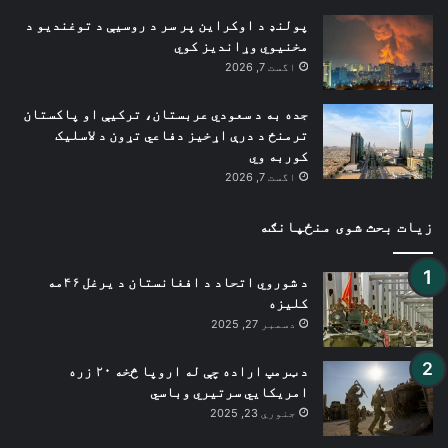
پولنډ د اوکراین پر سر د روسیې د توغندیو د
مخنیوي وړاندیز کوي
اگست 7, 2026
جده به د سعودي عربستان، ترکیې او پاکستان
ترمنځ د درې اړخیز دفاعي تړون د لاسلیک
کوربه وي
اگست 7, 2026
زیات بحث شوی منځپانګه
د شوروي اتحاد د افغانستان د یرغل ۴۶مه
کلیزه
دسمبر 27, 2025
د ټرمپ اراده چې له اروپا څخه ۲۰ زره
امریکایي سرتیري وباسي
جنوري 23, 2025