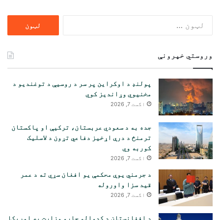
ددی
لپاره
لټون:
وروستي خپرونې
پولنډ د اوکراین پر سر د روسیې د توغندیو د
مخنیوي وړاندیز کوي
اگست 7, 2026
جده به د سعودي عربستان، ترکیې او پاکستان
ترمنځ د درې اړخیز دفاعي تړون د لاسلیک
کوربه وي
اگست 7, 2026
د جرمني یوې محکمې یو افغان سړي ته د عمر
قید سزا واوروله
اگست 7, 2026
د افغانستان د کډوالو چارو وزارت په امریکا