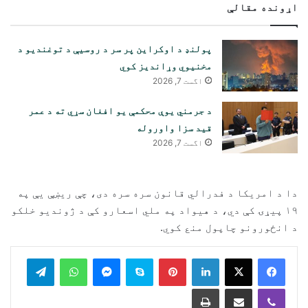
اړونده مقالې
پولنډ د اوکراین پر سر د روسیې د توغندیو د
مخنیوي وړاندیز کوي
اگست 7, 2026
د جرمني یوې محکمې یو افغان سړي ته د عمر
قید سزا واوروله
اگست 7, 2026
دا د امریکا د فدرالي قانون سره سره دی، چې ریښې یې په
۱۹ پیړۍ کې دي، د هیواد په ملي اسعارو کې د ژوندیو خلکو
د انځورونو چاپول منع کوي.
legram
WhatsApp
Messenger
Skype
Pinterest
LinkedIn
Print
Share via Email
Viber