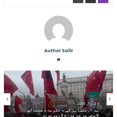
Author Safir
Website
نړۍ
اگست 7, 2026
په ارجنټاین کې د حکومت د جنجالي
لایحې پر ضد پراخ لاریونونه