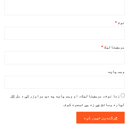
و
ن
*
نوم
*
بریښنالیک
*
ویب پاڼه
زما نوم، بریښنالیک، او ویب پاڼه په دې براوزر کې د بل ځل
لپاره وساتئ چې زه یې تبصره کوم.