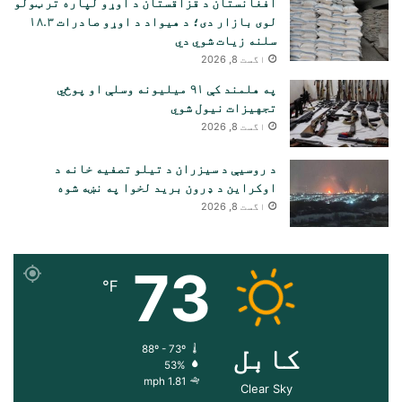
افغانستان د قزاقستان د اوړو لپاره تر ټولو
لوی بازار دی؛ د هیواد د اوړو صادرات ۱۸.۳
سلنه زیات شوي دي
اگست 8, 2026
په هلمند کې ۹۱ میلیونه وسلې او پوځي
تجهیزات نیول شوي
اگست 8, 2026
د روسیې د سیزران د تیلو تصفیه خانه د
اوکراین د ډرون برید لخوا په نښه شوه
اگست 8, 2026
73
℉
کابل
88º - 73º
53%
1.81 mph
Clear Sky