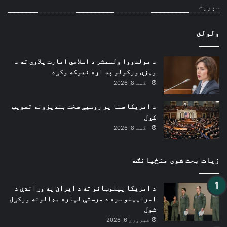
سپورت
ولولئ
د مولدووا ولسمشر د اسلامي امارت پلاوي ته د
ویزې ورکولو په اړه نیوکه وکړه
اگست 8, 2026
د امریکا سنا پر روسیې سخت بندیزونه تصویب
کړل
اگست 8, 2026
زیات بحث شوی منځپانګه
د امریکا پیلوټانو ته د ایران په وړاندې د
اسراییلو سره د مرستې لپاره مډالونه ورکړل
شول
فبروري 6, 2026