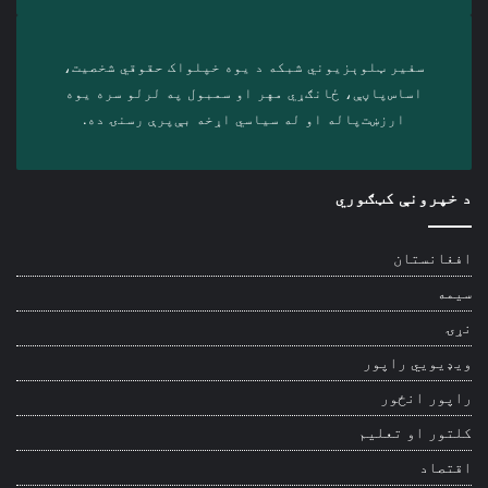
سفیر ټلوېزیوني شبکه د‎ یوه خپلواک حقوقي شخصیت،
اساس‌پاڼې، ځانګړي مهر او سمبول په لرلو سره ‎یوه
ارزښت‌پاله او ‎له سیاسي اړخه بې‌پرې رسنۍ ده.
د خپرونې کټګوري
افغانستان
سیمه
نړۍ
ویډیويي راپور
راپور انځور
کلتور او تعلیم
اقتصاد