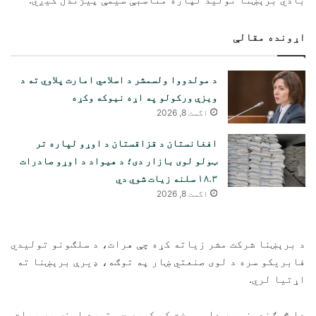
اړونده مقالې
د مولدووا ولسمشر د اسلامي امارت پلاوي ته د
ویزې ورکولو په اړه نیوکه وکړه
اگست 8, 2026
افغانستان د قزاقستان د اوړو لپاره تر
ټولو لوی بازار دی؛ د هیواد د اوړو صادرات
۱۸.۳ سلنه زیات شوي دي
اگست 8, 2026
د برېښنا شرکت مشر زیاته کړه چې هرات، د سلګونو تولیدي
فابریکو سره د لوی صنعتي ښار په توګه، ډیرې برېښنا ته
اړتیا لري.
دا څرګندونې په داسې وخت کې کیږي چې تیره اونۍ په هرات