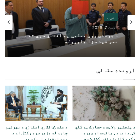
نړۍ
اگست 7, 2026
د جرمني یوې محکمې یو افغان سړي ته د
عمر قید سزا واوروله
اړونده مقالې
د پنجشیر ولایت د حصارک په کلي
د هند ځانګړي استازي د بهرنیو
کې د زمرد، یاقوت او ډبرو
چارو له وزیر سره وکتل او د
سکرو کانونو نښې کشف شوې
دوه اړخیزو اړیکو پر