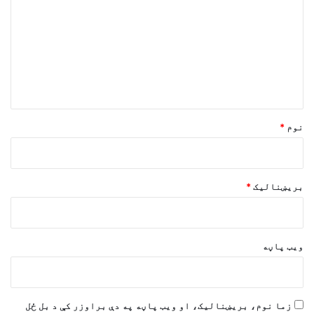
گ
ن
د
و
ن
*
نوم
*
بریښنالیک
*
ویب پاڼه
زما نوم، بریښنالیک، او ویب پاڼه په دې براوزر کې د بل ځل