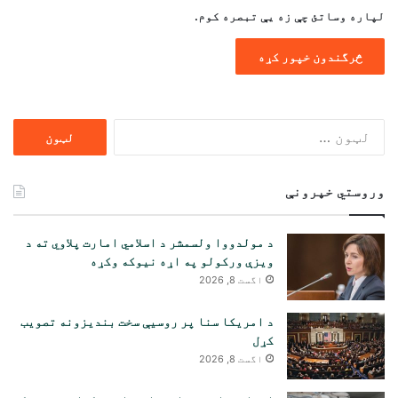
لپاره وساتئ چې زه یې تبصره کوم.
ددی
لپاره
لټون:
وروستي خپرونې
د مولدووا ولسمشر د اسلامي امارت پلاوي ته د
ویزې ورکولو په اړه نیوکه وکړه
اگست 8, 2026
د امریکا سنا پر روسیې سخت بندیزونه تصویب
کړل
اگست 8, 2026