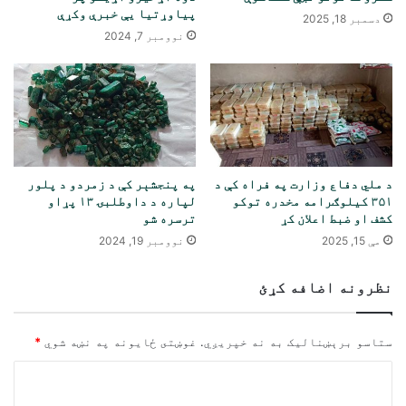
پیاوړتیا یې خبرې وکړې
دسمبر 18, 2025
نوومبر 7, 2024
د ملي دفاع وزارت په فراه کې د
په پنجشېر کې د زمردو د پلور
۳۵۱ کیلوګرامه مخدره توکو
لپاره د داوطلبۍ ۱۳ پړاو
کشف او ضبط اعلان کړ
ترسره شو
مې 15, 2025
نوومبر 19, 2024
نظرونه اضافه کړئ
ستاسو برېښناليک به نه خپريږي.
غوښتى ځایونه په نښه شوي
*
څ
ر