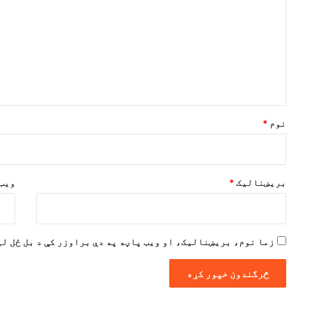
گ
ن
د
و
ن
*
نوم
*
بریښنالیک
*
ویب 
زما نوم، بریښنالیک، او ویب پاڼه په دې براوزر کې د بل ځل لپ