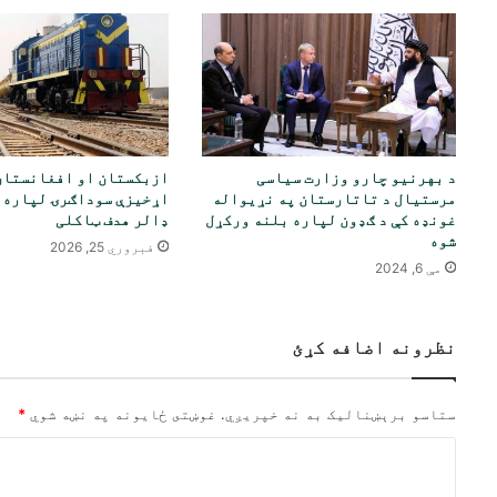
د بهرنیو چارو وزارت سیاسی
ازبکستان او افغانستان
مرستیال د تاتارستان په نړیواله
غونډه کې د ګډون لپاره بلنه ورکړل
ډالر هدف ټاکلی
شوه
فبروري 25, 2026
مې 6, 2024
نظرونه اضافه کړئ
ستاسو برېښناليک به نه خپريږي.
غوښتى ځایونه په نښه شوي
*
څ
ر