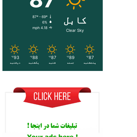
کابل
87º - 69º
6%
4.18 mph
Clear Sky
93
88
87
89
87
℉
℉
℉
℉
℉
پنجشنبه
جمعه
شنبه
یکشنبه
دوشنبه