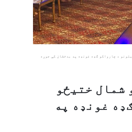
تیځو ولایتونو د چارواکو ګډه غونډه په بدخشان کې جوړه
مالي او شمال ختیځو
ګډه غونډه په