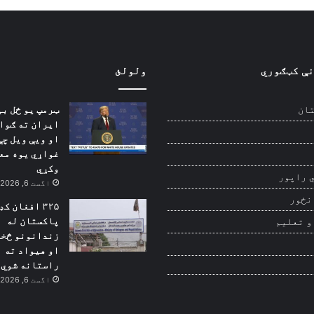
نې کټګوري
ولولئ
ټرمپ یو ځل بی
ان
ایران ته ګوا
او ویې ویل چې
غواړي یوه مع
وکړي
 راپور
اگست 6, 2026
نځور
۳۲۵ افغان ک
پاکستان له
و تعلیم
زندانونو څخه
او هیواد ته
راستانه شوي
اگست 6, 2026