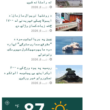
ته راستانه شوي
اگست 6, 2026
د روغتیا نړیوال سازمان: د
ایبولا چټکې خپرېدنې له ۱۷۰۰
څخه زیات کسان وژلي دي
اگست 6, 2026
چین په بریالیتوب سره د
“مشرقي سمارټ سترګې” لپاره
دوه هایپرسپیکٹرل سپوږمکۍ
وتوغولې
اگست 6, 2026
روسیه په یوه ورځ کې د ۲۰۰
اوکرایني بې پیلوټه الوتکو د
نسکورولو خبر ورکوي
اگست 6, 2026
87
℉