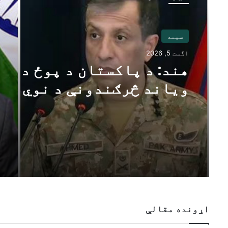
سیمه
اگست 5, 2026
هند: د پاکستان د پوځ د
ویاند څرګندونې د نوي
ډیلي او کابل اړیکو په اړ
د اسلام آباد اندیښنې
منعکسوي
اړونده مقالې