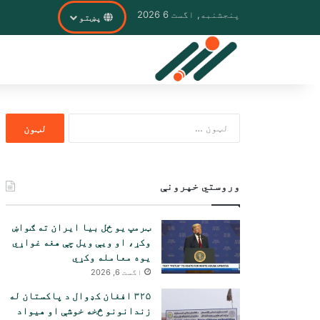
پنجشنبه, اگست 6 2026
پښتو
ددی
لپاره
لټون:
وروستي خپرونې
ټرمپ یو ځل بیا ایران ته ګواښ
وکړ، او ویې ویل چې هغه غواړي
یوه معامله وکړي
اگست 6, 2026
۳۲۵ افغان کډوال د پاکستان له
زندانونو څخه خوشې او هیواد