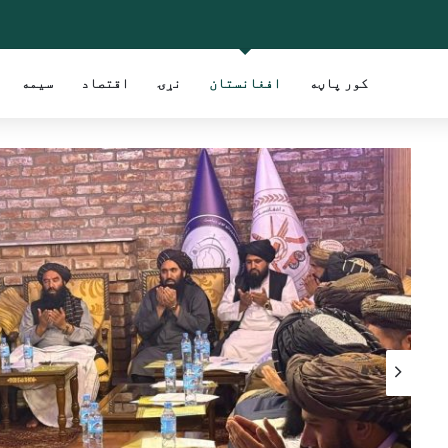
کور پاڼه
افغانستان
نړۍ
اقتصاد
سیمه