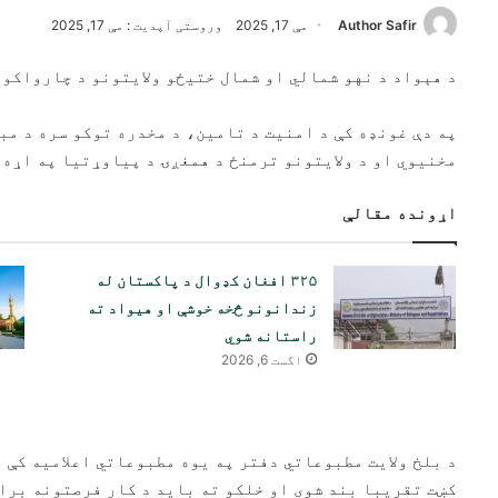
Author Safir
مې 17, 2025
وروستی آپدیت : مې 17, 2025
د هېواد د نهو شمالي او شمال ختیځو ولایتونو د چارواکو 
په دې غونډه کې د امنیت د تامین، د مخدره توکو سره د مب
مخنیوي او د ولایتونو ترمنځ د همغږۍ د پیاوړتیا په اړه 
اړونده مقالې
۳۲۵ افغان کډوال د پاکستان له
زندانونو څخه خوشې او هیواد ته
راستانه شوي
اگست 6, 2026
د بلخ ولایت مطبوعاتي دفتر په یوه مطبوعاتي اعلامیه کې 
کښت تقریبا بند شوی او خلکو ته باید د کار فرصتونه براب