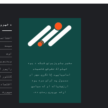
د خپرو
افغانست
سیمه
نړۍ
ویډیويي
سفیر ټلوېزیوني شبکه د‎ یوه
خپلواک حقوقي شخصیت،
راپور ا
اساس‌پاڼې، ځانګړي مهر او
کلتور ا
سمبول په لرلو سره ‎یوه
اقتصاد
ارزښت‌پاله او ‎له سیاسي
اړخه بې‌پرې رسنۍ ده.
سپورت