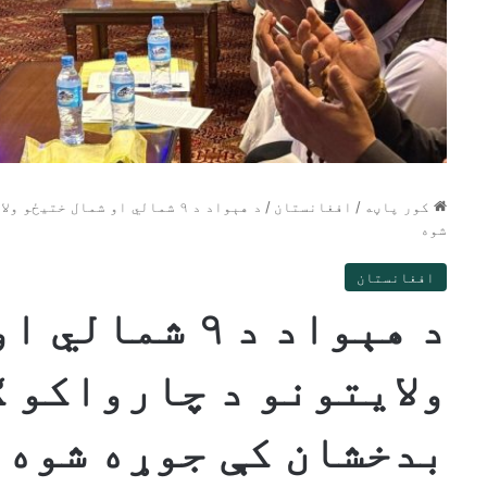
کور پاڼه
/
افغانستان
/
د هېواد د ۹ شمالي او شمال خ
شوه
افغانستان
د هېواد د ۹ ش
ولایتونو د چارواکو 
بدخشان کې جوړه شوه