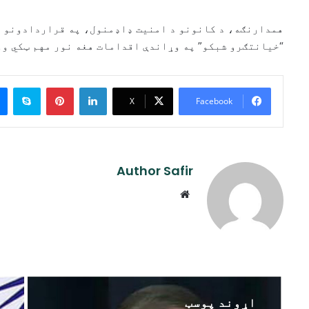
همدارنګه، د کانونو د امنیت ډاډمنول، په قراردادونو کې
“خیانتګرو شبکو” په وړاندې اقدامات هغه نور مهم ټکي وو 
ype
Pinterest
LinkedIn
X
Facebook
Author Safir
Website
اړوند پوسټ