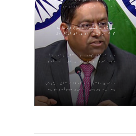
له لویو بشري بحرانونو سره مخ دی
هند: د پاکستان د پوځ د ویاند
څرګندونې د نوي ډیلي او کابل
اړیکو په اړه د اسلام آباد اندیښنې
منعکسوي
د پاکستان څخه د راستنیدونکو ۱۷
ه
سوداګرو او صنعتکارانو د اسنادو
بیاکتنه
ملګري ملتونه: د افغانستان د څوکۍ
په اړه پریکړه د غړو هیوادونو په
صلاحیت کې ده
په سرپل ولایت کې د زرګونو کسانو په
شتون سره د اربعین حسیني لوی
لاریون ترسره شو