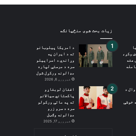
زیات بحث شوی منځپانګه
ا
د امریکا پیلوټانو
ښ وکړ،
ته د ایران په
 هغه
وړاندې د اسراییلو
امله
سره د مرستې لپاره
مډالونه ورکړل شول
فبروري 6, 2026
ډوال د
افغان لوبغاړو
پاکستاني سیالانو
 خوشې
ته په ماتې ورکولو
سره د سرو زرو
مډالونه وګټل
فبروري 17, 2025