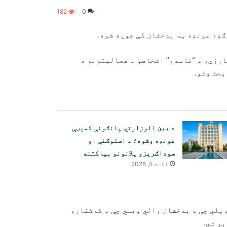
182
0
ګډه غونډه په بدخشان کې جوړه شوه.
ارزې، د “فاسدو” اشخاصو د فعالیتونو د
بحث وشو.
د بین الوزارتي پانګونې کمېټې
غونډه وشوه؛ د استوګنې او
سوداګریزو پلانونو بیاکتنه
اگست 5, 2026
ویلي چې د بدخشان والي ویلي چې د کوکنارو
د امریکا فدرالي محکمې د افغان
ر شي.