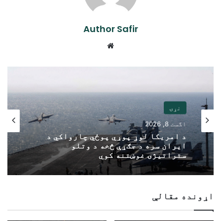
Author Safir
Website
نړۍ
اگست 8, 2026
د امریکا لوړ پوړي پوځي چارواکي د
ایران سره د جګړې څخه د وتلو
ستراتیژۍ غوښتنه کوي
اړونده مقالې