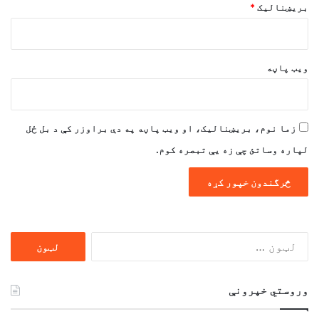
بریښنالیک
*
ویب پاڼه
زما نوم، بریښنالیک، او ویب پاڼه په دې براوزر کې د بل ځل
لپاره وساتئ چې زه یې تبصره کوم.
ددی
لپاره
لټون:
وروستي خپرونې