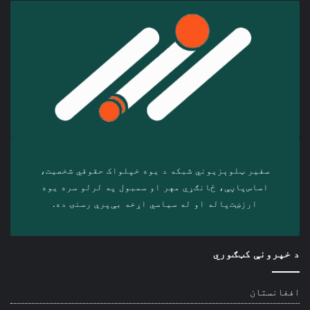
سفیر ټلوېزیوني شبکه د‎ یوه خپلواک حقوقي شخصیت،
اساس‌پاڼې، ځانګړي مهر او سمبول په لرلو سره ‎یوه
ارزښت‌پاله او ‎له سیاسي اړخه بې‌پرې رسنۍ ده.
د خپرونې کټګوري
افغانستان