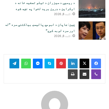
د روسیې د سیزران د تیلو تصفیه خانه د
اوکراین د ډرون برید لخوا په نښه شوه
اگست 8, 2026
چین: جاپان د اټومي پالیسۍ بیاکتنې سره “له
اور سره لوبه کوي”
اگست 8, 2026
legram
WhatsApp
Messenger
Skype
Pinterest
LinkedIn
Print
Share via Email
Viber