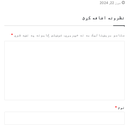
جون 22, 2024
نظرونه اضافه کړئ
ستاسو برېښناليک به نه خپريږي.
غوښتى ځایونه په نښه شوي
*
څ
ر
گ
ن
د
و
ن
*
نوم
*