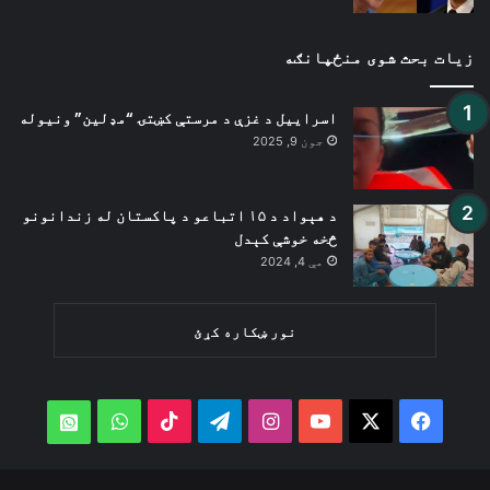
زیات بحث شوی منځپانګه
اسراییل د غزې د مرستې کښتۍ “مډلین” ونیوله
جون 9, 2025
د هېواد د ۱۵ اتباعو د پاکستان له زندانونو
څخه خوشې کېدل
مې 4, 2024
نور ښکاره کړئ
WhatsApp
TikTok
Telegram
Instagram
YouTube
Facebook
X
atsApp