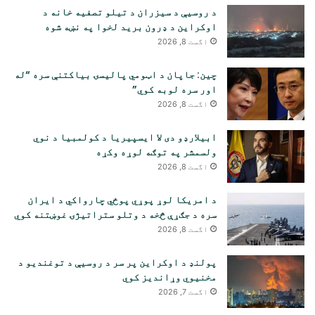
د روسیې د سیزران د تیلو تصفیه خانه د
اوکراین د ډرون برید لخوا په نښه شوه
اگست 8, 2026
چین: جاپان د اټومي پالیسۍ بیاکتنې سره “له
اور سره لوبه کوي”
اگست 8, 2026
ابیلارډو دی لا ایسپیریا د کولمبیا د نوي
ولسمشر په توګه لوړه وکړه
اگست 8, 2026
د امریکا لوړ پوړي پوځي چارواکي د ایران
سره د جګړې څخه د وتلو ستراتیژۍ غوښتنه کوي
اگست 8, 2026
پولنډ د اوکراین پر سر د روسیې د توغندیو د
مخنیوي وړاندیز کوي
اگست 7, 2026