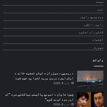
سیمه
نړۍ
ویډیويي راپور
راپور انځور
کلتور او تعلیم
اقتصاد
سپورت
ولولئ
د روسیې د سیزران د تیلو تصفیه خانه د
اوکراین د ډرون برید لخوا په نښه شوه
اگست 8, 2026
چین: جاپان د اټومي پالیسۍ بیاکتنې سره “له
اور سره لوبه کوي”
اگست 8, 2026