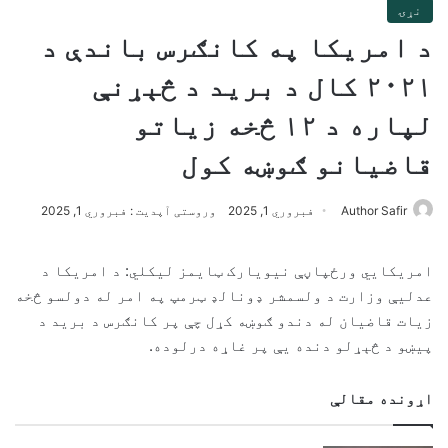
نړۍ
د امریکا په کانګرس باندې د
۲۰۲۱ کال د برید د څېړنې
لپاره د ۱۲ څخه زیاتو
قاضیانو ګوښه کول
Author Safir
فبروري 1, 2025
وروستی آپدیت : فبروري 1, 2025
امریکايي ورځپاڼې نیویارک ټایمز لیکلي: د امریکا د
عدلیې وزارت د ولسمشر ډونالډ ټرمپ په امر له دولسو څخه
زیات قاضیان له دندو ګوښه کړل چې پر کانګرس د برید د
پیښو د څېړلو دنده یې پر غاړه درلوده.
اړونده مقالې