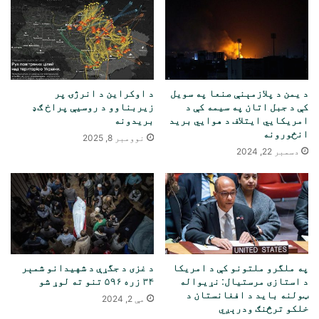
د یمن د پلازمېنې صنعا په سویل
د اوکراین د انرژۍ پر
کې د جبل اتان په سیمه کې د
زیربناوو د روسیې پراخ ګډ
امریکايي ایتلاف د هوايي برید
بریدونه
انځورونه
نوومبر 8, 2025
دسمبر 22, 2024
په ملگرو ملتونو کې د امریکا
د غزی د جگړې د شهیدانو شمېر
د استازی مرستیال: نړیواله
۳۴ زره ۵۹۶ تنو ته لوړ شو
ټولنه باید د افغانستان د
مې 2, 2024
خلکو ترڅنګ ودرېږي