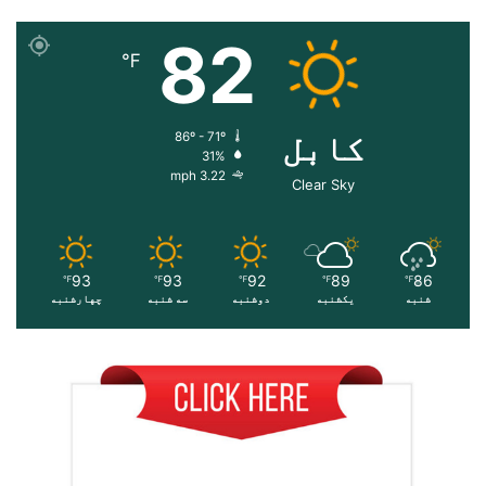
82
℉
کابل
86º - 71º
31%
3.22 mph
Clear Sky
93
93
92
89
86
℉
℉
℉
℉
℉
شنبه
یکشنبه
دوشنبه
سه شنبه
چهارشنبه