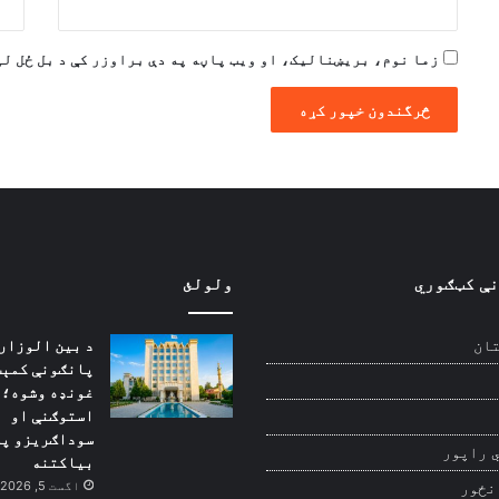
زما نوم، بریښنالیک، او ویب پاڼه په دې براوزر کې د بل ځل لپ
نې کټګوري
ولولئ
د بین الوزار
ان
پانګونې کمېټ
غونډه وشوه؛ 
استوګنې او
سوداګریزو پل
 راپور
بیاکتنه
اگست 5, 2026
نځور