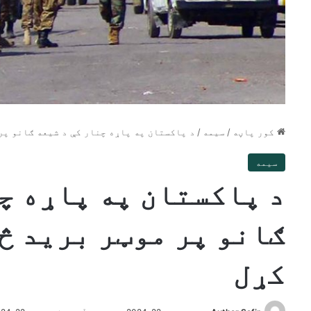
کور پاڼه
/
سیمه
/
د پاکستان په پاړه چنار کې د شیعه ګانو پر
سیمه
د پاکستان په پاړه چ
ګانو پر موټر برید څ
کړل