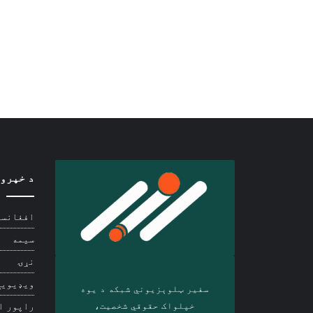
د خپرو
افغانست
سیمه
نړۍ
ویډیويي
سفیر ټلوېزیوني شبکه د‎ یوه
خپلواک حقوقي شخصیت،
راپور ا