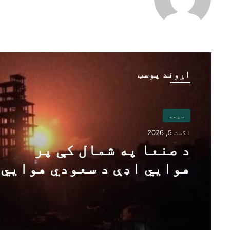
اړوند پوسټ
سیمه
اگست 5, 2026
د صنعا په شمال کې پر
هوايي اډې د سعودي هوايي
برید