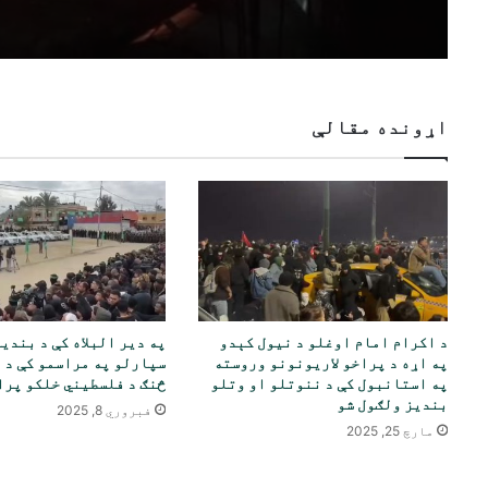
اړونده مقالې
د اکرام امام اوغلو د نیول کېدو
په دیر البلاه کې د بندی
په اړه د پراخو لاریونونو وروسته
سپارلو په مراسمو کې د 
په استانبول کې د ننوتلو او وتلو
څنګ د فلسطیني خلکو پرا
بندیز ولګول شو
فبروري 8, 2025
مارچ 25, 2025