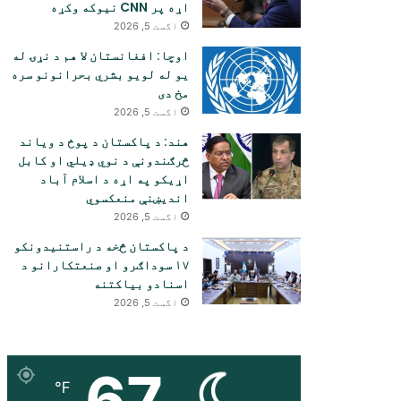
اړه پر CNN نیوکه وکړه
اگست 5, 2026
اوچا: افغانستان لا هم د نړۍ له
یو له لویو بشري بحرانونو سره
مخ دی
اگست 5, 2026
هند: د پاکستان د پوځ د ویاند
څرګندونې د نوي ډیلي او کابل
اړیکو په اړه د اسلام آباد
اندیښنې منعکسوي
اگست 5, 2026
د پاکستان څخه د راستنیدونکو
۱۷ سوداګرو او صنعتکارانو د
اسنادو بیاکتنه
اگست 5, 2026
67
℉