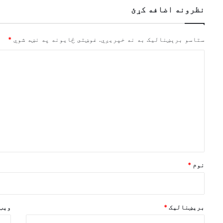
نظرونه اضافه کړئ
ستاسو برېښناليک به نه خپريږي.
غوښتى ځایونه په نښه شوي
*
څ
ر
گ
ن
د
و
ن
*
نوم
*
بریښنالیک
*
ویب 