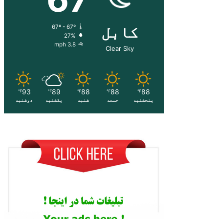
کابل
67º - 67º
27%
3.8 mph
Clear Sky
93
89
88
88
88
℉
℉
℉
℉
℉
پنجشنبه
جمعه
شنبه
یکشنبه
دوشنبه