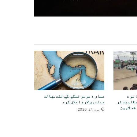
وکیلانو او روغتیا پاملرنې ته
لاسرسی ولري
رویټرز: امریکا د ایران سره په
جګړه کې د خپلو اوږد واټن
ویشتونکو توغندیو د زیرمو یوه
لویه برخه کارولې ده
قطر: د سیمه ییزو کړکیچونو د کمولو
لپاره ډیپلوماټیکې هڅې دوام لري
یمن د سعودي عربستان د نجران په
هوايي ډګر د ډرون برید راپور
ورکړی
انو د
عمان د هرمز تنګي کې لنډمهاله
مقاومت تر
سمندري لاره اعلان کړه
افغانستان ته د قزاقستان د غلې
خه ګډون
دانې او اوړو صادرات ۵۷ سلنه زیات
جون 24, 2026
شوي
انګلستان ادعا کوي چې د عمان ساحل
ته نږدې د توغندي له امله کښتۍ