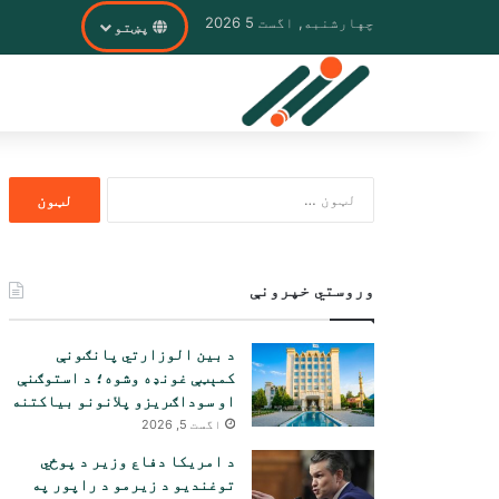
چهارشنبه, اگست 5 2026
پښتو
ددی
لپاره
لټون:
وروستي خپرونې
د بین الوزارتي پانګونې
کمېټې غونډه وشوه؛ د استوګنې
او سوداګریزو پلانونو بیاکتنه
اگست 5, 2026
د امریکا دفاع وزیر د پوځي
توغندیو د زیرمو د راپور په