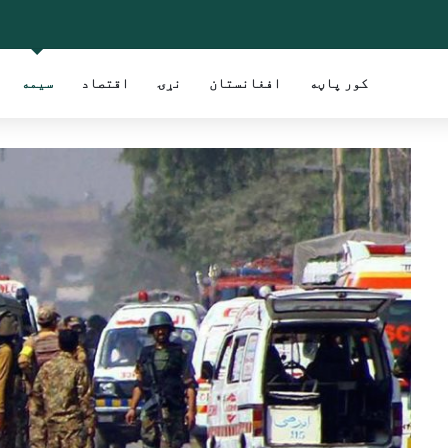
کور پاڼه
افغانستان
نړۍ
اقتصاد
سیمه