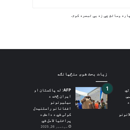
خان څخه غوښتنه کوي چې کورنۍ،
وکیلانو او روغتیا پاملرنې ته
لاسرسی ولري
اره وساتئ چې زه یې تبصره کوم.
رویټرز: امریکا د ایران سره په
جګړه کې د خپلو اوږد واټن
ویشتونکو توغندیو د زیرمو یوه
لویه برخه کارولې ده
زیات بحث شوی منځپانګه
تي
AFP: له پاکستان او
ې
ایران څخه د
د
میلیونونو
افغانانو راستنیدل
انونو
کولی شي د داعش د
پراختیا لامل شي
سپتمبر 26, 2025