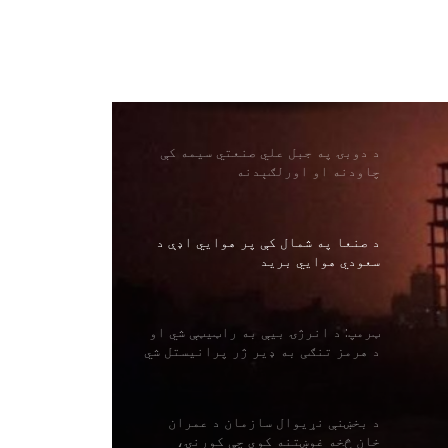
ویشتل شوې ده
د اسراییلو په ستره محکمه کې د بین
ګویر او د انروا وکیلانو ترمنځ
شخړه
د دوبۍ په جبل علي صنعتي سیمه کې
چاودنه او اورلګېدنه
د صنعا په شمال کې پر هوايي اډې د
سعودي هوايي برید
ټرمپ: د انرژۍ بیې به راټیټې شي او
د هرمز تنګی به ډیر ژر پرانیستل شي
د بخښنې نړیوال سازمان د عمران
خان څخه غوښتنه کوي چې کورنۍ،