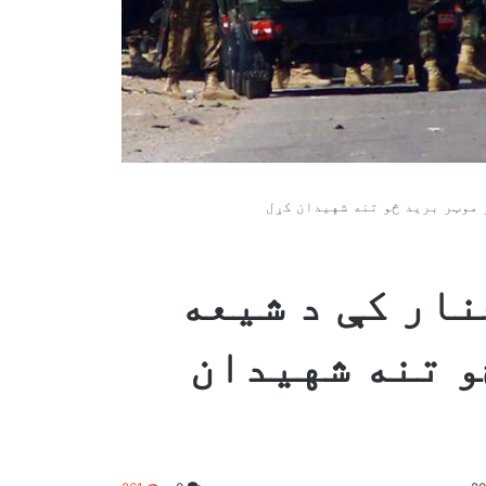
 موټر برید څو تنه شهیدان کړل
نار کې د شیعه
و تنه شهیدان