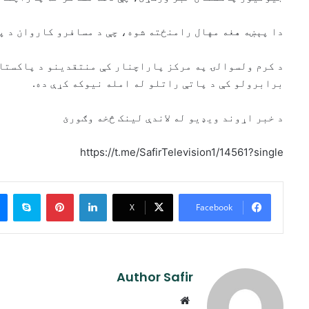
دا پېښه هغه مهال رامنځته شوه، چې د مسافرو کاروان د پا
د کرم ولسوالۍ په مرکز پاراچنار کې منتقدینو د پاکستا
برابرولو کې د پاتې راتلو له امله نیوکه کړې ده.
د خبر اړوند ویډیو له لاندې لینک څخه وګورئ
https://t.me/SafirTelevision1/14561?single
ype
Pinterest
LinkedIn
X
Facebook
Author Safir
Website