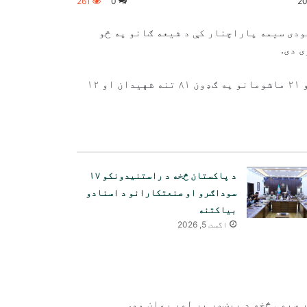
261
0
ودی سیمه پاراچنار کې د شیعه ګانو په څو
 دی.
د دغه خونړي برید په پایله کې د ۲۱ ښځو، ۱۷ ماشومانو او ۲۱ ماشومانو په ګډون ۸۱ تنه شهیدان او ۱۲
د پاکستان څخه د راستنیدونکو ۱۷
سوداګرو او صنعتکارانو د اسنادو
بیاکتنه
اگست 5, 2026
سیمې څخه د پېښور پر لور روان وو.