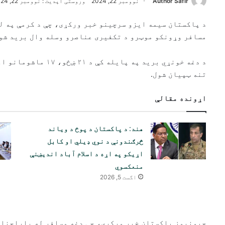
Author Safir
نوومبر 22, 2024
وروستی آپدیت : نوومبر 22, 2024
د پاکستان سیمه ایزو سرچینو خبر ورکړی، چې د کرمې په ل
مسافر وړونکو موټرو د تکفیری عناصرو وسله وال برید شوی
تنه ټپیان شول.
اړونده مقالې
هند: د پاکستان د پوځ د ویاند
څرګندونې د نوي ډیلي او کابل
اړیکو په اړه د اسلام آباد اندیښنې
منعکسوي
اگست 5, 2026
جیونیوز پاکستان خبر ورکړی، چې دغه مسافر له پاراچنار 