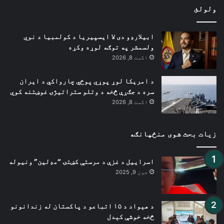
ولولئ
ابیلارډو دی لا ایسپیریا د کولمبیا د نوي
ولسمشر په توګه لوړه وکړه
اگست 8, 2026
د امریکا لوړ پوړي پوځي چارواکي د ایران
سره د جګړې څخه د وتلو ستراتیژۍ غوښتنه کوي
اگست 8, 2026
زیات بحث شوی منځپانګه
اسراییل د غزې د مرستې کښتۍ “مډلین” ونیوله
جون 9, 2025
د هېواد د ۱۵ اتباعو د پاکستان له زندانونو
څخه خوشې کېدل