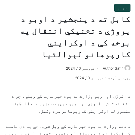
سیمه
کابل ته د پنجشیر د اوبو د
پروژې د تخنیکي انتقال په
برخه کې د اوکرایني
کارپوهانو لېوالتیا
Author Safir
نوومبر 10, 2024
وروستی آپدیت : نوومبر 10, 2024
د انرژۍ او اوبو وزارت په یوه خبرپاڼه کې ویلي، چې د
افغانستان د انرژۍ او اوبو سرپرست وزیر عبداللطیف
منصور له اوکرایني کارپوهانو سره وکتل.
د دغه وزارت په یوه خبرپاڼه کې ویل شوي، چې په دې ناسته
کې اوکرایني کارپوهانو له پنجشیر څخه کابل ته د اوبو د