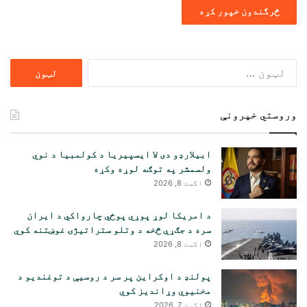
ددی
لپاره
لټون:
وروستي خپرونې
ابیلارډو دی لا ایسپیریا د کولمبیا د نوي
ولسمشر په توګه لوړه وکړه
اگست 8, 2026
د امریکا لوړ پوړي پوځي چارواکي د ایران
سره د جګړې څخه د وتلو ستراتیژۍ غوښتنه کوي
اگست 8, 2026
پولنډ د اوکراین پر سر د روسیې د توغندیو د
مخنیوي وړاندیز کوي
اگست 7, 2026