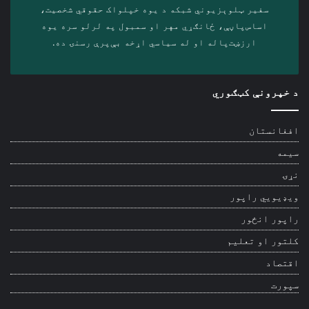
سفیر ټلوېزیوني شبکه د‎ یوه خپلواک حقوقي شخصیت،
اساس‌پاڼې، ځانګړي مهر او سمبول په لرلو سره ‎یوه
ارزښت‌پاله او ‎له سیاسي اړخه بې‌پرې رسنۍ ده.
د خپرونې کټګوري
افغانستان
سیمه
نړۍ
ویډیويي راپور
راپور انځور
کلتور او تعلیم
اقتصاد
سپورت