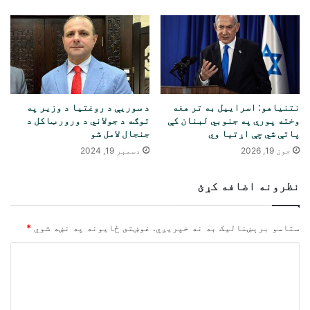
نتنیاهو: اسراییل به تر هغه
د سوریې د روغتیا د وزیر په
وخته پورې په جنوبي لبنان کې
توګه د جولاني د ورور ټاکل د
پاتې شي چې اړتیا وي
جنجال لامل شو
جون 19, 2026
دسمبر 19, 2024
نظرونه اضافه کړئ
ستاسو برېښناليک به نه خپريږي.
غوښتى ځایونه په نښه شوي
*
څ
ر
گ