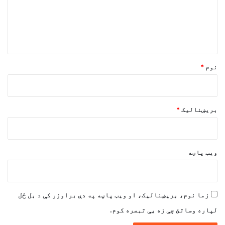
ن
د
و
ن
*
نوم
*
بریښنالیک
*
ویب پاڼه
زما نوم، بریښنالیک، او ویب پاڼه په دې براوزر کې د بل ځل
لپاره وساتئ چې زه یې تبصره کوم.