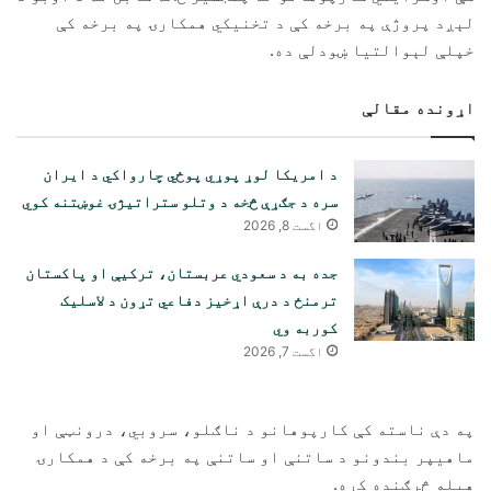
لېږد پروژې په برخه کې د تخنیکي همکارۍ په برخه کې
خپلې لېوالتیا ښودلې ده.
اړونده مقالې
د امریکا لوړ پوړي پوځي چارواکي د ایران
سره د جګړې څخه د وتلو ستراتیژۍ غوښتنه کوي
اگست 8, 2026
جده به د سعودي عربستان، ترکیې او پاکستان
ترمنځ د درې اړخیز دفاعي تړون د لاسلیک
کوربه وي
اگست 7, 2026
په دې ناسته کې کارپوهانو د ناګلو، سروبي، درونټې او
ماهیپر بندونو د ساتنې او ساتنې په برخه کې د همکارۍ
هیله څرګنده کړه.