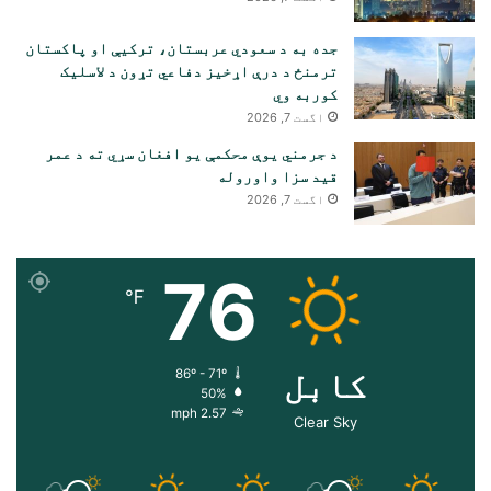
جده به د سعودي عربستان، ترکیې او پاکستان
ترمنځ د درې اړخیز دفاعي تړون د لاسلیک
کوربه وي
اگست 7, 2026
د جرمني یوې محکمې یو افغان سړي ته د عمر
قید سزا واوروله
اگست 7, 2026
76
℉
کابل
86º - 71º
50%
2.57 mph
Clear Sky