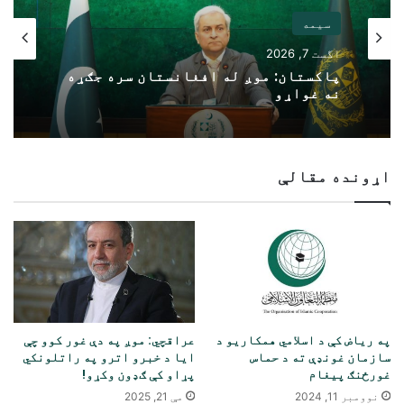
سیمه
اگست 7, 2026
پاکستان: موږ له افغانستان سره جګړه
نه غواړو
اړونده مقالې
په ریاض کې د اسلامي همکاریو د
عراقچي: موږ په دې غور کوو چې
سازمان غونډې ته د حماس
ایا د خبرو اترو په راتلونکي
غورځنګ پیغام
پړاو کې ګډون وکړو!
نوومبر 11, 2024
مې 21, 2025