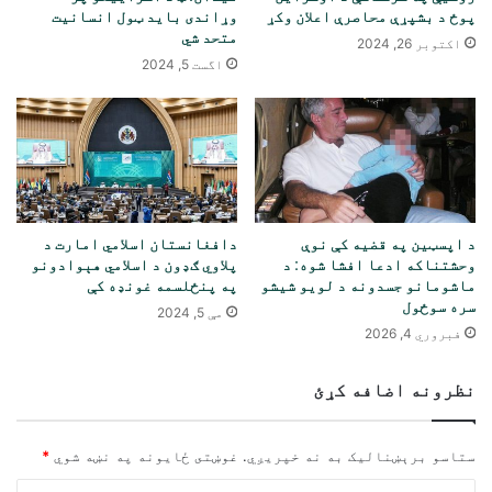
پوځ د بشپړې محاصرې اعلان وکړ
وړاندی باید ټول انسانیت
متحد شي
اکتوبر 26, 2024
اگست 5, 2024
د اپسټین په قضیه کې نوې
دافغانستان اسلامي امارت د
وحشتناکه ادعا افشا شوه: د
پلاوي ګډون د اسلامي هېوادونو
ماشومانو جسدونه د لویو شیشو
په پنځلسمه غونډه کې
سره سوځول
مې 5, 2024
فبروري 4, 2026
نظرونه اضافه کړئ
ستاسو برېښناليک به نه خپريږي.
غوښتى ځایونه په نښه شوي
*