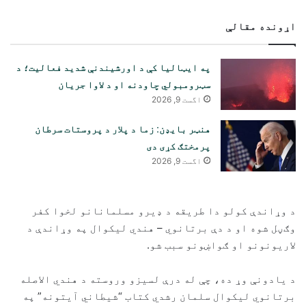
اړونده مقالې
په ایټالیا کې د اورشیندنې شدید فعالیت؛ د
سټرومبولي چاودنه او د لاوا جریان
اگست 9, 2026
هنټر بایډن: زما د پلار د پروستات سرطان
پرمختګ کړی دی
اگست 9, 2026
د وړاندې کولو دا طریقه د ډیرو مسلمانانو لخوا کفر
وګڼل شوه او د دې برتانوي – هندي لیکوال په وړاندې د
لاریونونو او ګواښونو سبب شو.
د يادونې وړ ده، چې له درې لسيزو وروسته د هندي الاصله
برتانوي ليکوال سلمان رشدي کتاب “شيطاني آيتونه” په