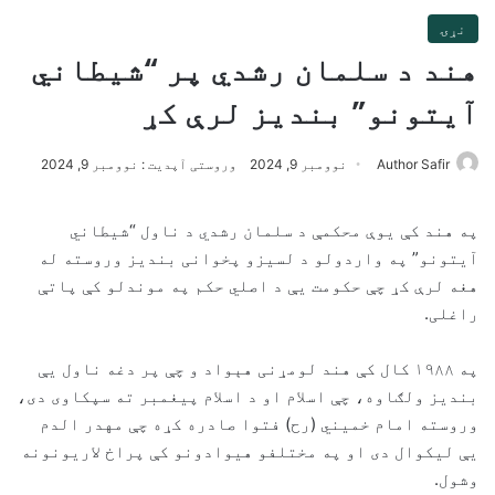
نړۍ
هند د سلمان رشدي پر “شیطاني
آیتونو” بندیز لرې کړ
Author Safir
نوومبر 9, 2024
وروستی آپدیت : نوومبر 9, 2024
په هند کې یوې محکمې د سلمان رشدي د ناول “شیطاني
آیتونو” په واردولو د لسیزو پخوانی بندیز وروسته له
هغه لرې کړ چې حکومت یې د اصلي حکم په موندلو کې پاتې
راغلی.
په ۱۹۸۸ کال کې هند لومړنی هېواد و چې پر دغه ناول یې
بندیز ولګاوه، چې اسلام او د اسلام پیغمبر ته سپکاوی دی،
وروسته امام خمیني (رح) فتوا صادره کړه چې مهدر الدم
یې لیکوال دی او په مختلفو هیوادونو کې پراخ لاریونونه
وشول.