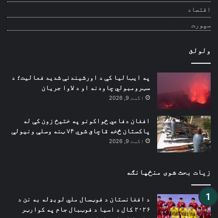
اقتصاد
سپورت
ولولئ
په ایټالیا کې د اورشیندنې شدید فعالیت؛ د
سټرومبولي چاودنه او د لاوا جریان
اگست 9, 2026
افغان دفاعي ځواکونو په ختیځ زون کې له
پاکستان څخه قاچاق شوي ۷۴ ټنه وسلې ونیولې
اگست 9, 2026
زیات بحث شوی منځپانګه
د افغانستان د فوټسال ملي لوبډله به نن د
۲۰۲۶ کال د اسیا د فوټبال جام په کوارټر