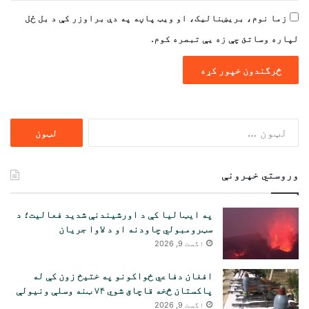
زما نوم، بریښنالیک، او ویب پاڼه په دې براوزر کې د بل ځل
لپاره وساتئ چې زه یې تبصره کوم.
ددی
لپاره
لټون:
وروستي خپرونې
په ایټالیا کې د اورشیندنې شدید فعالیت؛ د
سټرومبولي چاودنه او د لاوا جریان
اگست 9, 2026
افغان دفاعي ځواکونو په ختیځ زون کې له
پاکستان څخه قاچاق شوي ۷۴ ټنه وسلې ونیولې
اگست 9, 2026