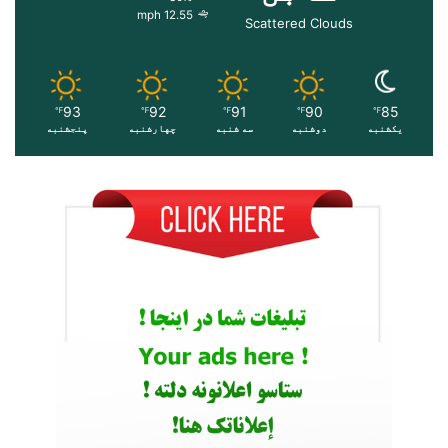
12.55 mph
Scattered Clouds
93
92
91
90
85
℉
℉
℉
℉
℉
یکشنبه
دوشنبه
سه شنبه
چهارشنبه
پنجشنبه