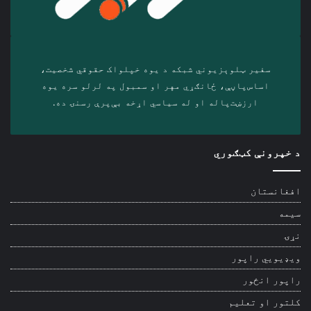
سفیر ټلوېزیوني شبکه د‎ یوه خپلواک حقوقي شخصیت،
اساس‌پاڼې، ځانګړي مهر او سمبول په لرلو سره ‎یوه
ارزښت‌پاله او ‎له سیاسي اړخه بې‌پرې رسنۍ ده.
د خپرونې کټګوري
افغانستان
سیمه
نړۍ
ویډیويي راپور
راپور انځور
کلتور او تعلیم