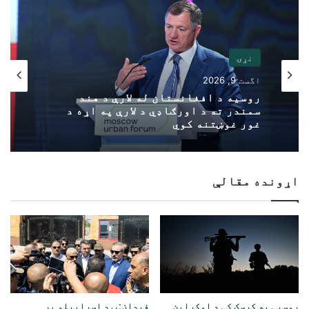
نړۍ
اگست 9, 2026
روسیه د افغانستان له لارې د هند
سمندر ته د اورګاډي د لارې په اړه د
غور غوښتنه کوي
اړونده مقالې
روسیې په کرسک کې د اوکراین
فیدان: ټ د اسراییلو پر