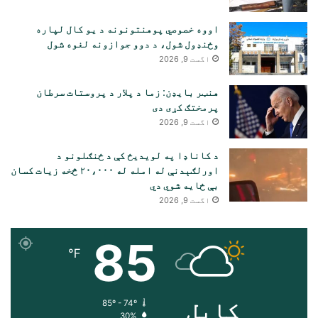
اووه خصوصي پوهنتونونه د یو کال لپاره
وځنډول شول، د دوو جوازونه لغوه شول
اگست 9, 2026
هنټر بایډن: زما د پلار د پروستات سرطان
پرمختګ کړی دی
اگست 9, 2026
د کاناډا په لویدیځ کې د ځنګلونو د
اورلګېدنې له امله له ۲۰،۰۰۰ څخه زیات کسان
بې ځایه شوي دي
اگست 9, 2026
85
℉
کابل
85º - 74º
30%