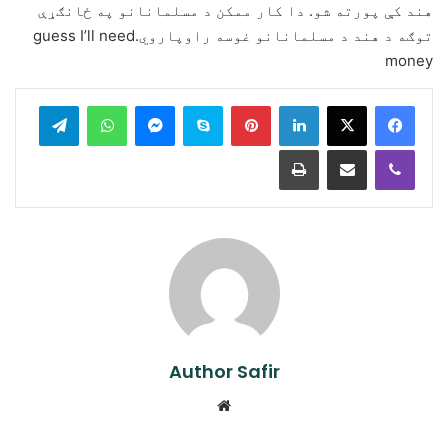
هند کې پورته شو. دا کار ممکن د مسلمانانو په ځانګړې
توګه د هند د مسلمانانو غوسه راوپاروي.guess I’ll need
money
legram
WhatsApp
Messenger
Skype
Pinterest
LinkedIn
Print
Share via Email
Viber
Author Safir
Website