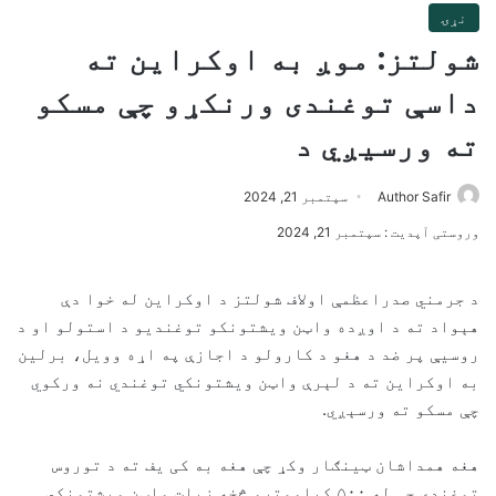
نړۍ
شولتز: موږ به اوکراین ته
داسې توغندی ورنکړو چې مسکو
ته ورسیږي د
Author Safir
سپتمبر 21, 2024
وروستی آپدیت : سپتمبر 21, 2024
د جرمني صدراعظمې اولاف شولتز د اوکراین له خوا دې
هېواد ته د اوږده واټن ویشتونکو توغندیو د استولو او د
روسیې پر ضد د هغو د کارولو د اجازې په اړه وویل، برلین
به اوکراین ته د لېرې واټن ویشتونکي توغندي نه ورکوي
چې مسکو ته ورسېږي.
هغه همداشان ټینګار وکړ چې هغه به کی یف ته د توروس
توغندي چې له ۵۰۰ کیلومترو څخه زیات واټن ویشتونکي