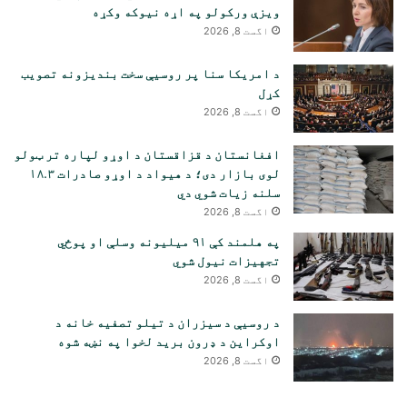
ویزې ورکولو په اړه نیوکه وکړه
اگست 8, 2026
د امریکا سنا پر روسیې سخت بندیزونه تصویب
کړل
اگست 8, 2026
افغانستان د قزاقستان د اوړو لپاره تر ټولو
لوی بازار دی؛ د هیواد د اوړو صادرات ۱۸.۳
سلنه زیات شوي دي
اگست 8, 2026
په هلمند کې ۹۱ میلیونه وسلې او پوځي
تجهیزات نیول شوي
اگست 8, 2026
د روسیې د سیزران د تیلو تصفیه خانه د
اوکراین د ډرون برید لخوا په نښه شوه
اگست 8, 2026