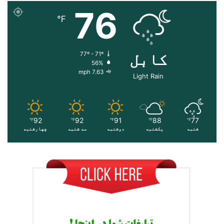
76
℉
کابل
77º - 71º
56%
7.63 mph
Light Rain
92
92
91
88
77
℉
℉
℉
℉
℉
شنبه
یکشنبه
دوشنبه
سه شنبه
چهارشنبه