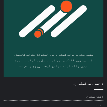
سفیر ټلوېزیوني شبکه د‎ یوه خپلواک حقوقي شخصیت،
اساس‌پاڼې، ځانګړي مهر او سمبول په لرلو سره ‎یوه
ارزښت‌پاله او ‎له سیاسي اړخه بې‌پرې رسنۍ ده.
د خپرونې کټګوري
افغانستان
سیمه