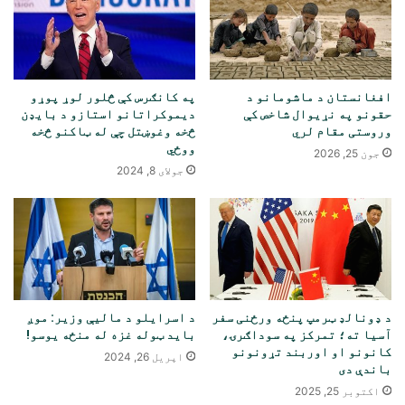
افغانستان د ماشومانو د
په کانګرس کې څلور لوړ پوړو
حقونو په نړیوال شاخص کې
دیموکراتانو استازو د بایډن
وروستی مقام لري
څخه وغوښتل چې له ټاکنو څخه
ووځي
جون 25, 2026
جولای 8, 2024
د ډونالډ ټرمپ پنځه ورځنی سفر
د اسرایلو د مالیې وزیر: موږ
آسیا ته؛ تمرکز په سوداګرۍ،
باید ټوله غزه له منځه یوسو!
کانونو او اوربند تړونونو
اپریل 26, 2024
باندې دی
اکتوبر 25, 2025