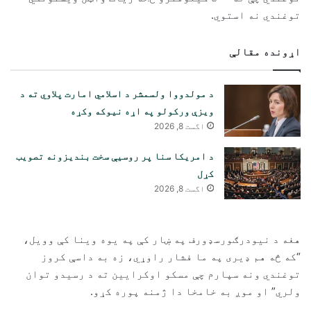
توغندي نه استوي.
اړونده مقالې
د مولدووا ولسمشر د اسلامي امارت پلاوي ته د
ویزې ورکولو په اړه نیوکه وکړه
اگست 8, 2026
د امریکا سنا پر روسیې سخت بندیزونه تصویب
کړل
اگست 8, 2026
هغه د نیودرګورسډورف په ښار کې په یوه وینا کې وویل،
“که څه هم ډیری په ما فشار راوړي، زه به داسې کروز
توغندي ونه سپارم چې مسکو اوکرایین ته د رسیدو توان
ولري” او موږ به خامخا دا ژمنه پوره کړو.