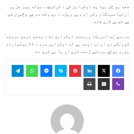
هغه یو ځل بیا په اوکراین کې د کړکیچ د سوله ییز حل پر
اړتیا ټینګار وکړ او ویې ویل، د دې وخت دی چې وڅېړل شي
چې کومې لارې شته.
جرمني له امریکا وروسته اوکراین ته د وسلو دوهم مرسته
کوونکی دی او تر اوسه یې له اوکراین سره د ۲۸ میلیارده
یورو پوځي مرستې ژمنه کړې او یا یې کړې ده.
legram
WhatsApp
Messenger
Skype
Pinterest
LinkedIn
Print
Share via Email
Viber