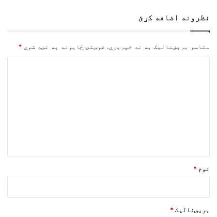
نظرونه اضافه کړئ
ستاسو برېښناليک به نه خپريږي.
غوښتى ځایونه په نښه شوي
*
څ
ر
گ
ن
د
و
ن
*
نوم
*
بریښنالیک
*