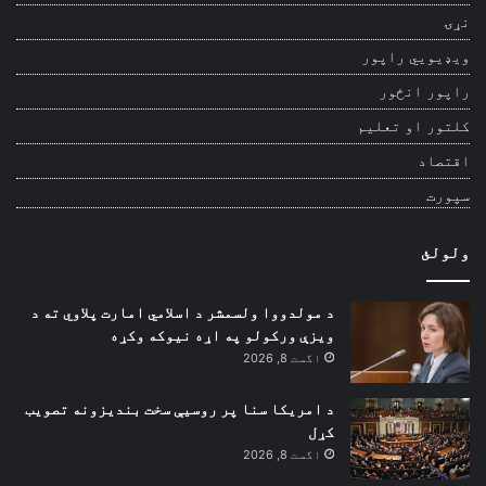
نړۍ
ویډیويي راپور
راپور انځور
کلتور او تعلیم
اقتصاد
سپورت
ولولئ
د مولدووا ولسمشر د اسلامي امارت پلاوي ته د
ویزې ورکولو په اړه نیوکه وکړه
اگست 8, 2026
د امریکا سنا پر روسیې سخت بندیزونه تصویب
کړل
اگست 8, 2026