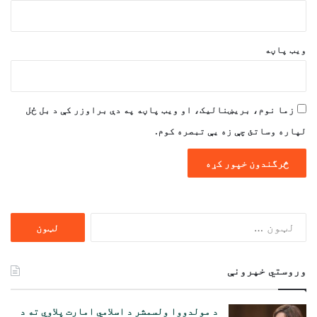
ویب پاڼه
زما نوم، بریښنالیک، او ویب پاڼه په دې براوزر کې د بل ځل
لپاره وساتئ چې زه یې تبصره کوم.
ددی
لپاره
لټون:
وروستي خپرونې
د مولدووا ولسمشر د اسلامي امارت پلاوي ته د