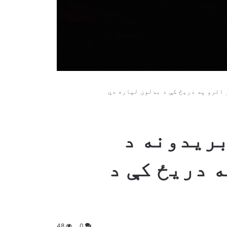
اترو په دریځ کې د بدلون لپاره دي
بریدونه د
 دریځ کې د
48
0