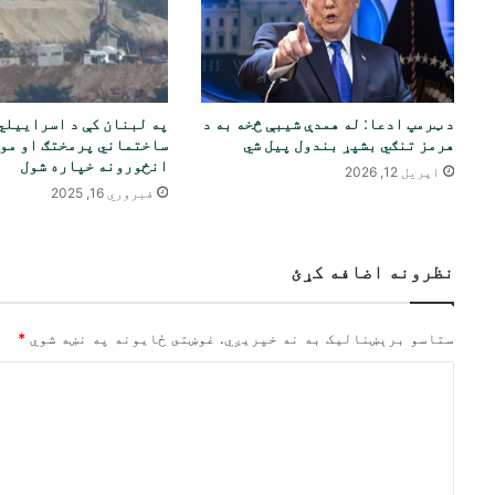
د ټرمپ ادعا: له همدې شیبې څخه به د
په لبنان کې د اسراییلي
هرمز تنګي بشپړ بندول پیل شي
ساختماني پرمختګ او مو
انځورونه خپاره شول
اپریل 12, 2026
فبروري 16, 2025
نظرونه اضافه کړئ
ستاسو برېښناليک به نه خپريږي.
غوښتى ځایونه په نښه شوي
*
څ
ر
گ
ن