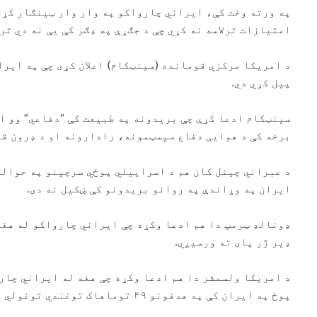
په ورته وخت کې، ایراني چارواکو په وار وار ټینګار کړی 
امتیازات ترلاسه نه کړي چې د جګړې په ډګر کې یې نه دي ترل
د امریکا مرکزي قومانده (سینټکام) اعلان کړی چې په ایرا
پیل کړي دي.
سینټکام ادعا کړې چې بریدونه په طبیعت کې “دفاعي” وو او
برخه کې د هوایی دفاع سیسټمونه، رادارونه او د ډرون قو
د عبراني چینل کان هم د اسراییلي پوځي سرچینو په حواله
ایران په وړاندې په روانو بریدونو کې ښکیل نه دی.
ډونالډ ټرمپ دا هم ادعا وکړه چې ایراني چارواکو له هغه
ډیر ژر پای ته ورسیږي.
د امریکا ولسمشر دا هم ادعا وکړه چې هغه له ایراني چار
پوځ په ایران کې په هدفونو ۴۹ توماهاک توغندي توغولي دي.