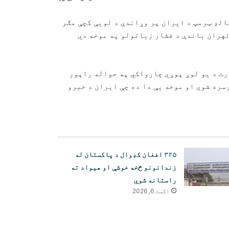
لډ ټرمپ د ایران پر وړاندې د لویې کچې مګر
هران باندې د فشار زیاتولو په موخه دي
رت د یو لوړ پوړي چارواکي په حواله راپور
سره شوي او موخه یې دا ده چې ایران د خبرو
۳۲۵ افغان کډوال د پاکستان له
زندانونو څخه خوشې او هیواد ته
راستانه شوي
اگست 6, 2026