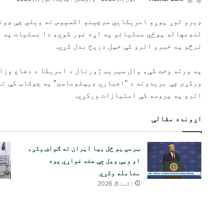
ډیرو لوړ پوړو امریکایي سرچینو اکسیوس ته ویلي چې ډونا
لنډمهاله پوځي عملیاتو په اړه غور کوي، دا عملیات په ت
ترڅو په خبرو اترو کې خپل دریځ بدل کړي.
په ورته وخت کې، وال سټریټ ژورنال د امریکا د دفاع وزا
ورکړی چې بریدونه د “اجباري ډیپلوماسۍ” په چوکاټ کې تر
اترو په پروسه کې امتیازات ورکړي.
اړونده مقالې
ټرمپ یو ځل بیا ایران ته ګواښ وکړ،
او ویې ویل چې هغه غواړي یوه
معامله وکړي
اگست 6, 2026