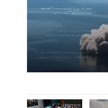
چین په بریالیتوب سره د “مشرقي
سمارټ سترګې” لپاره دوه
هایپرسپیکٹرل سپوږمکۍ وتوغولې
روسیه په یوه ورځ کې د ۲۰۰
اوکرایني بې پیلوټه الوتکو د
نسکورولو خبر ورکوي
د سعودي عربستان، پاکستان، مصر او
ترکیې څلور اړخیزه غونډه د سیمه
ییزو تاوتریخوالي کمولو باندې
ټینګار کوي
د لبنان په جنوب کې د اسراییلو
هوايي بریدونه
د هرمز تنګي کې د تیلو ټانکر ته
نږدې دوه چاودنې