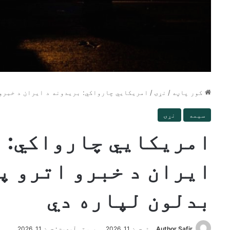
کور پاڼه
/
نړۍ
/
امریکایي چارواکي: بریدونه د ایران د خبرو 
سیمه
نړۍ
امریکایي چارواکي: 
ایران د خبرو اترو په
بدلون لپاره دي
Author Safir
جون 11, 2026
وروستی آپدیت : جون 11, 2026