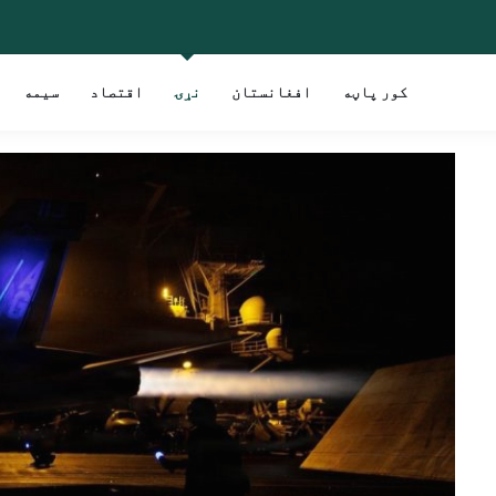
کور پاڼه
افغانستان
نړۍ
اقتصاد
سیمه