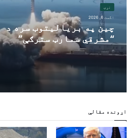
نړۍ
اگست 6, 2026
چین په بریالیتوب سره د
“مشرقي سمارټ سترګې”
لپاره دوه هایپرسپیکٹرل
سپوږمکۍ وتوغولې
اړونده مقالې