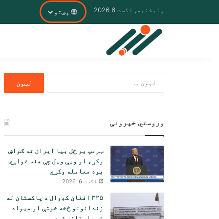
پنجشنبه, اگست 6 2026
پښتو
ددی
لپاره
لټون:
وروستي خپرونې
ټرمپ یو ځل بیا ایران ته ګواښ
وکړ، او ویې ویل چې هغه غواړي
یوه معامله وکړي
اگست 6, 2026
۳۲۵ افغان کډوال د پاکستان له
زندانونو څخه خوشې او هیواد
ته راستانه شوي