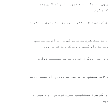
چې امریکا به د خبرو اترو له لارې هغه
اسه کړي.
ن کې یې د څو هدفونو په وړاندې نوي بریدونه
 په هدف شوي هدفونو کې د ایران په سویلي
ماندې او کنټرول مرکزونه شامل وو.
 راپور ورکړی چې رژیم په مستقیم ډول د
 څخه غوښتي چې بریدونه ودروي او بمبارۍ به
د هرمز تنګي کې د تیلو ټانکر ته
واکو سره مستقیمې خبرې کړې دي او د هیواد
نږدې دوه چاودنې