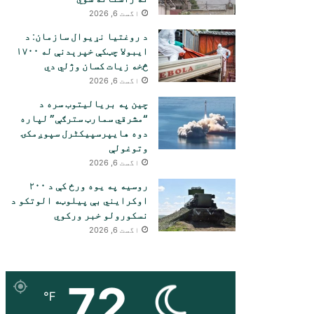
اگست 6, 2026
د روغتیا نړیوال سازمان: د
ایبولا چټکې خپرېدنې له ۱۷۰۰
څخه زیات کسان وژلي دي
اگست 6, 2026
چین په بریالیتوب سره د
“مشرقي سمارټ سترګې” لپاره
دوه هایپرسپیکٹرل سپوږمکۍ
وتوغولې
اگست 6, 2026
روسیه په یوه ورځ کې د ۲۰۰
اوکرایني بې پیلوټه الوتکو د
نسکورولو خبر ورکوي
اگست 6, 2026
72
℉