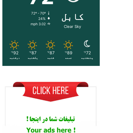
کابل
72º - 70º
24%
3.02 mph
Clear Sky
92
87
87
89
72
℉
℉
℉
℉
℉
پنجشنبه
جمعه
شنبه
یکشنبه
دوشنبه