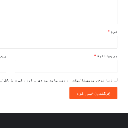
د
و
ن
*
نوم
*
بریښنالیک
*
ویب 
زما نوم، بریښنالیک، او ویب پاڼه په دې براوزر کې د بل ځل لپ