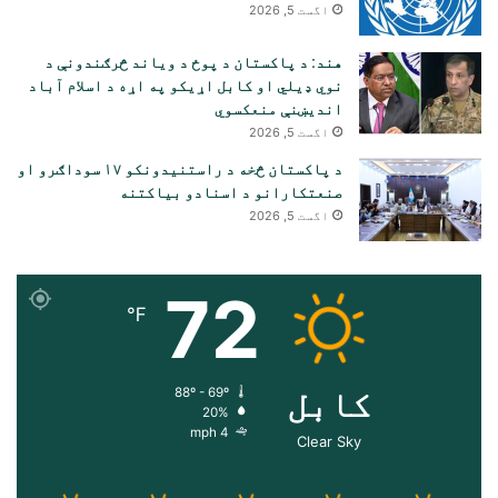
اگست 5, 2026
هند: د پاکستان د پوځ د ویاند څرګندونې د
نوي ډیلي او کابل اړیکو په اړه د اسلام آباد
اندیښنې منعکسوي
اگست 5, 2026
د پاکستان څخه د راستنیدونکو ۱۷ سوداګرو او
صنعتکارانو د اسنادو بیاکتنه
اگست 5, 2026
72
℉
کابل
88º - 69º
20%
4 mph
Clear Sky