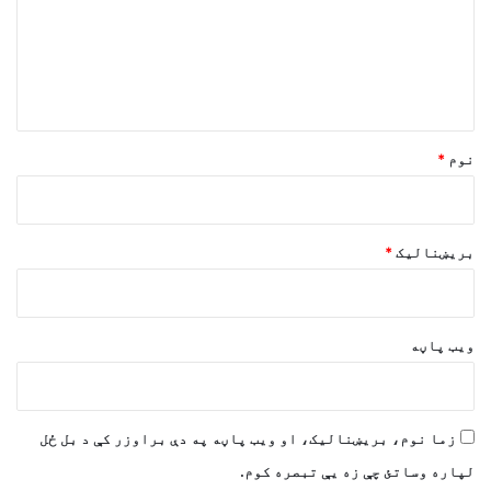
ن
د
و
ن
*
نوم
*
بریښنالیک
*
ویب پاڼه
زما نوم، بریښنالیک، او ویب پاڼه په دې براوزر کې د بل ځل
لپاره وساتئ چې زه یې تبصره کوم.