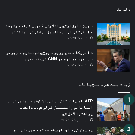
ولولئ
د بین الوزارتي پانګونې کمېټې غونډه وشوه؛
د استوګنې او سوداګریزو پلانونو بیاکتنه
اگست 5, 2026
د امریکا دفاع وزیر د پوځي توغندیو د زیرمو
د راپور په اړه پر CNN نیوکه وکړه
اگست 5, 2026
زیات بحث شوی منځپانګه
AFP: له پاکستان او ایران څخه د میلیونونو
افغانانو راستنیدل کولی شي د داعش د
پراختیا لامل شي
سپتمبر 26, 2025
په پوځ کې د اجباري خدمت ته د صهیونیسټي