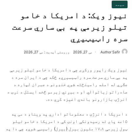
سیمه
نیوز ویک: د امریکا د خامو
تیلو زیرمې په بې ساري سرعت
سره راټیټیږي
Author Safir
مې 27, 2026
وروستی آپدیت : مې 27, 2026
نیوز ویک راپور ورکړی چې د امریکا د خامو تیلو زیرمې
په بې ساري سرعت سره راټیټیږي، ځکه چې د ایران سره د
جګړې له امله رامینځته شوي خنډونو د جبران لپاره د
صادراتو زیاتوالي او د بیړني زیرمو څخه ایستل د نړۍ د
انرژۍ بازارونو باندې اغیزه کړې ده.
د امریکا د انرژۍ د معلوماتو ادارې په وینا، د می په
۱۵مه پای ته رسیدونکې اونۍ کې د امریکا د خامو تیلو
ټول زیرمې ۱۷.۸ ملیون بیرل (بیرل) راټیټې شوې، چې دا په