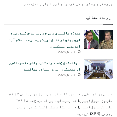
وروستیو وختونو کې ترټولو لوی اونیز کمښت دی.
اړونده مقالې
هند: د پاکستان د پوځ د ویاند څرګندونې د
نوي ډیلي او کابل اړیکو په اړه د اسلام آباد
اندیښنې منعکسوي
اگست 5, 2026
د پاکستان څخه د راستنیدونکو ۱۷ سوداګرو
او صنعتکارانو د اسنادو بیاکتنه
اگست 5, 2026
د راپور له مخې، د امریکا د تیلو ټول زیرمې اوس ۸۱۹.۲
ملیون بیرل (بیرل) ته رسیدلي، چې له دې څخه ۳۷۴.۱۸
ملیون بیرل (بیرل) د امریکا د ستراتیژیک پټرولیم
زیرمې (SPR) کې دي.