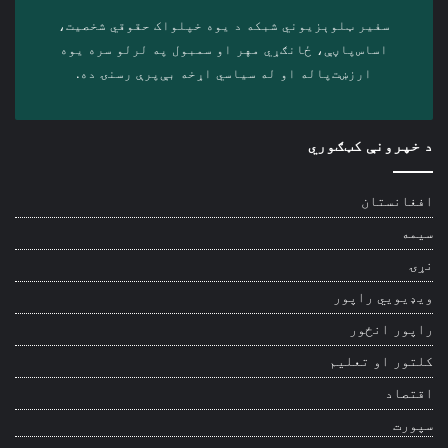
سفیر ټلوېزیوني شبکه د‎ یوه خپلواک حقوقي شخصیت،
اساس‌پاڼې، ځانګړي مهر او سمبول په لرلو سره ‎یوه
ارزښت‌پاله او ‎له سیاسي اړخه بې‌پرې رسنۍ ده.
د خپرونې کټګوري
افغانستان
سیمه
نړۍ
ویډیويي راپور
راپور انځور
کلتور او تعلیم
اقتصاد
سپورت