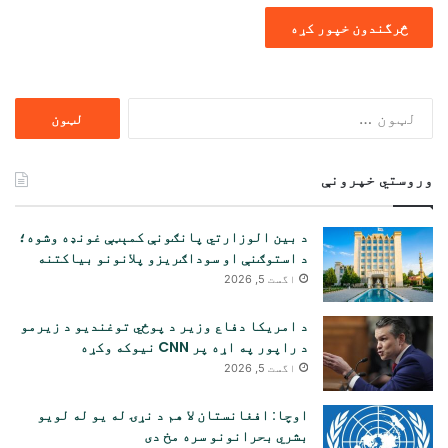
ددی
لپاره
لټون:
وروستي خپرونې
د بین الوزارتي پانګونې کمېټې غونډه وشوه؛
د استوګنې او سوداګریزو پلانونو بیاکتنه
اگست 5, 2026
د امریکا دفاع وزیر د پوځي توغندیو د زیرمو
د راپور په اړه پر CNN نیوکه وکړه
اگست 5, 2026
اوچا: افغانستان لا هم د نړۍ له یو له لویو
بشري بحرانونو سره مخ دی