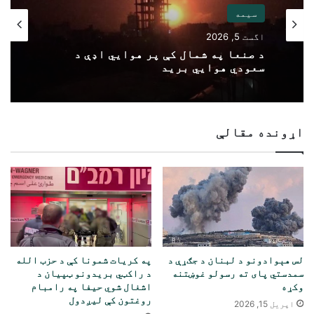
سیمه
اگست 5, 2026
د صنعا په شمال کې پر هوايي اډې د
سعودي هوايي برید
اړونده مقالې
لس هېوادونو د لبنان د جګړې د
په کریات شمونا کې د حزب الله
سمدستي پای ته رسولو غوښتنه
د راکټي بریدونو ټپیان د
وکړه
اشغال شوي حیفا په رامبام
روغتون کې لیږدول
اپریل 15, 2026