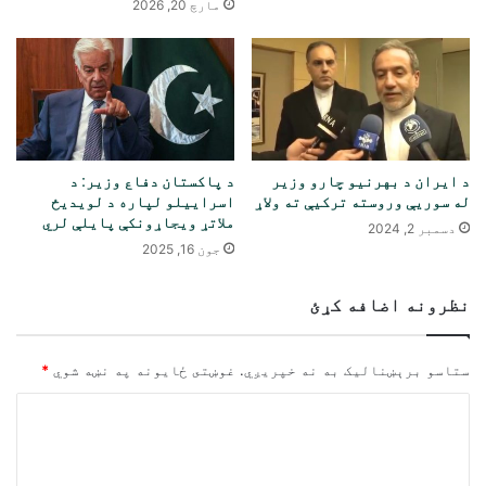
مارچ 20, 2026
د ایران د بهرنیو چارو وزیر
د پاکستان دفاع وزیر: د
له سوریې وروسته ترکیې ته ولاړ
اسراییلو لپاره د لویدیځ
ملاتړ ویجاړونکې پایلې لري
دسمبر 2, 2024
جون 16, 2025
نظرونه اضافه کړئ
ستاسو برېښناليک به نه خپريږي.
غوښتى ځایونه په نښه شوي
*
څ
ر
گ