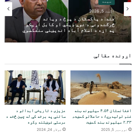
سیمه
اگست 5, 2026
هند: د پاکستان د پوځ د ویاند
څرګندونې د نوي ډیلي او کابل اړیکو
په اړه د اسلام آباد اندیښنې منعکسوي
اړونده مقالې
افغانستان ۴.۵۴ میلیونه ټنه
عزيزی د تاريخی ابداتو د
غنم تولیدوي؛ د حاصلاتو کمښت،
ساتنې په برخه کې له چين څخه د
۲.۳۳ میلیونه ټنه کمښت
مرستې غوښتنه وکړه
نوومبر 5, 2025
جولای 24, 2024