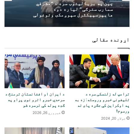
چین په بریالیتوب سره د “مشرقي
سمارټ سترګې” لپاره دوه
هایپرسپیکٹرل سپوږمکۍ وتوغولې
اړونده مقالې
ترامپ له زلنسکی سره د
د ایران او افغانستان ترمنځ د
تلیفونی خبرو وروسته: زه به
سرحدي خبرو اترو نوی پړاو په
په اوکراین کې جګړه پای ته
ګډه پوله کې ترسره شو
ورسوم!
فبروري 26, 2026
جولای 20, 2024