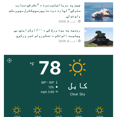
چین په بریالیتوب سره د “مشرقي سمارټ
سترګې” لپاره دوه هایپرسپیکٹرل سپوږمکۍ
وتوغولې
اگست 6, 2026
روسیه په یوه ورځ کې د ۲۰۰ اوکرایني بې
پیلوټه الوتکو د نسکورولو خبر ورکوي
اگست 6, 2026
78
℉
کابل
88º - 69º
13%
3.69 mph
Clear Sky
℉
℉
℉
℉
℉