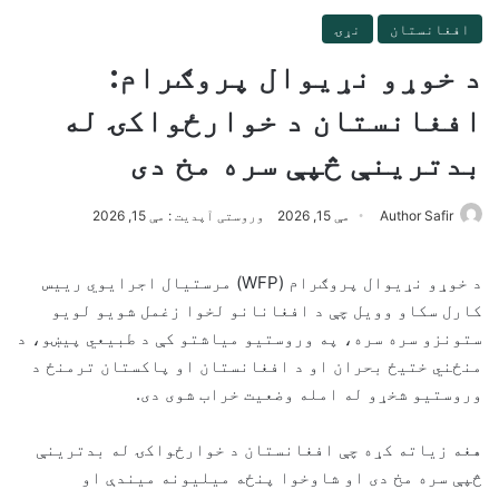
افغانستان
نړۍ
د خوړو نړیوال پروګرام:
افغانستان د خوارځواکۍ له
بدترینې څپې سره مخ دی
Author Safir
مې 15, 2026
وروستی آپدیت : مې 15, 2026
د خوړو نړیوال پروګرام (WFP) مرستیال اجرایوي رییس
کارل سکاو وویل چې د افغانانو لخوا زغمل شویو لویو
ستونزو سره سره، په وروستیو میاشتو کې د طبیعي پیښو، د
منځني ختیځ بحران او د افغانستان او پاکستان ترمنځ د
وروستیو شخړو له امله وضعیت خراب شوی دی.
هغه زیاته کړه چې افغانستان د خوارځواکۍ له بدترینې
څپې سره مخ دی او شاوخوا پنځه میلیونه میندې او