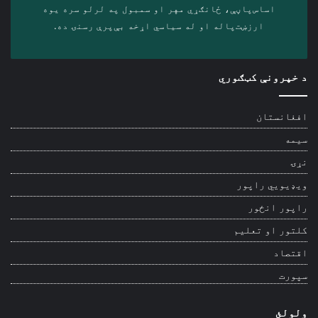
اساس‌پاڼې، ځانګړي مهر او سمبول په لرلو سره ‎یوه
ارزښت‌پاله او ‎له سیاسي اړخه بې‌پرې رسنۍ ده.
د خپرونې کټګوري
افغانستان
سیمه
نړۍ
ویډیويي راپور
راپور انځور
کلتور او تعلیم
اقتصاد
سپورت
ولولئ