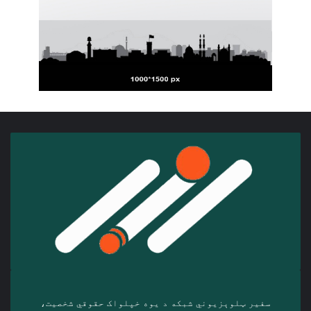
سفیر ټلوېزیوني شبکه د‎ یوه خپلواک حقوقي شخصیت،