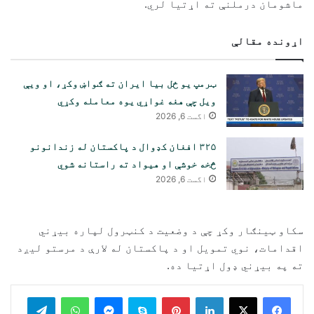
ماشومان درملنې ته اړتیا لري.
اړونده مقالې
ټرمپ یو ځل بیا ایران ته ګواښ وکړ، او ویې
ویل چې هغه غواړي یوه معامله وکړي
اگست 6, 2026
۳۲۵ افغان کډوال د پاکستان له زندانونو
څخه خوشې او هیواد ته راستانه شوي
اگست 6, 2026
سکاو ټینګار وکړ چې د وضعیت د کنټرول لپاره بیړني
اقدامات، نوي تمویل او د پاکستان له لارې د مرستو لیږد
ته په بیړني ډول اړتیا ده.
legram
WhatsApp
Messenger
Skype
Pinterest
LinkedIn