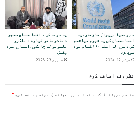
د روغتیا نړیوال سازمان: په
په دوحه کې د افغانستان سفیر
افغانستان کی په شپږو میاشتو
د ماشومانو لپاره د ملګرو
کې د سرې له امله ۱۶۰ کسان مړه
ملتونو له ځانګړي استازي سره
شوي دي
وکتل
جولای 12, 2024
جنوري 23, 2026
نظرونه اضافه کړئ
ستاسو برېښناليک به نه خپريږي.
غوښتى ځایونه په نښه شوي
*
څ
ر
گ
ن