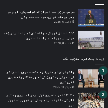
ټرمپ یو ځل بیا ایران ته ګواښ وکړ، او ویې
ویل چې هغه غواړي یوه معامله وکړي
اگست 6, 2026
۳۲۵ افغان کډوال د پاکستان له زندانونو څخه
خوشې او هیواد ته راستانه شوي
اگست 6, 2026
زیات بحث شوی منځپانګه
پاشینیان او علییف په متحده عربي اماراتو
کې د سولې په تړون کې له پرمختګ پرته خبرې
اترې کوي
جولای 11, 2025
د ۲۰۳ تندر منصوری قول اردو له لوري په تېر
کال کې سلګونه میله وسلې او تجهیزات نیول
شوي