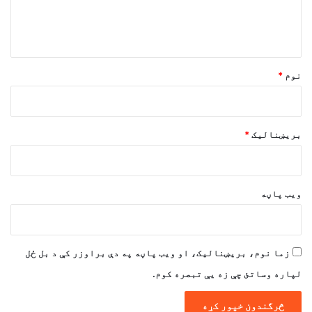
د
و
ن
*
نوم
*
بریښنالیک
*
ویب پاڼه
زما نوم، بریښنالیک، او ویب پاڼه په دې براوزر کې د بل ځل
لپاره وساتئ چې زه یې تبصره کوم.