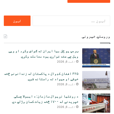
ددی
لپاره
لټون:
وروستي خپرونې
ټرمپ یو ځل بیا ایران ته ګواښ وکړ، او ویې
ویل چې هغه غواړي یوه معامله وکړي
اگست 6, 2026
۳۲۵ افغان کډوال د پاکستان له زندانونو څخه
خوشې او هیواد ته راستانه شوي
اگست 6, 2026
د روغتیا نړیوال سازمان: د ایبولا چټکې
خپرېدنې له ۱۷۰۰ څخه زیات کسان وژلي دي
اگست 6, 2026