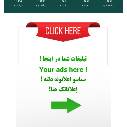
93
89
87
88
88
پنجشنبه
جمعه
شنبه
یکشنبه
دوشنبه