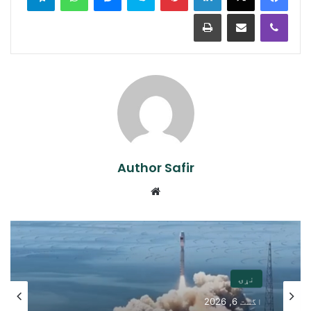
Print
Share via Email
Viber
Author Safir
Website
نړۍ
اگست 6, 2026