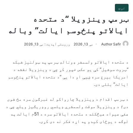
نړۍ
ټرمپ وینزویلا “د متحده
ایالاتو پنځوسم ایالت” وباله
Author Safir
مې 13, 2026
وروستی آپدیت : مې 13, 2026
د متحده ایالاتو ولسمشر ډونالډ ټرمپ په ټولنیز شبکه
“ټروت سوشیل” کې یو عکس خپور کړ چې د وینزویلا نقشه د
امریکا بیرغ سره ښیې او دا یې “د متحده ایالاتو پنځوسم
ایالت” بللی دی.
د ټرمپ اقدام د وینزویلا چارواکو له غبرګون سره مخ شوی
دی؛ د وینزویلا موقت ولسمشرې ډیلسي روډریګیز ویلي چې د
هغې هیواد هیڅکله د متحده ایالاتو سره د 51م ایالت په
توګه د یوځای کیدو په اړه فکر نه دی کړی.