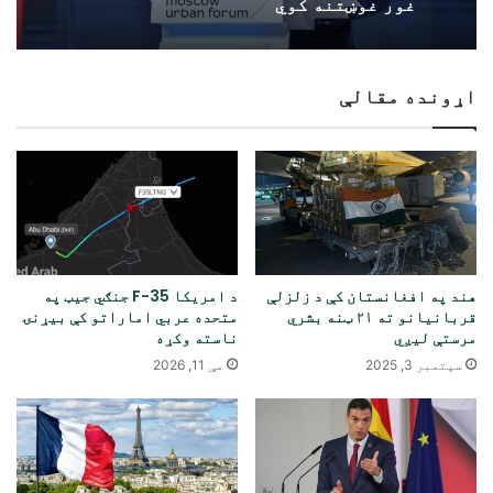
غور غوښتنه کوي
اړونده مقالې
هند په افغانستان کې د زلزلې
د امریکا F-35 جنګي جیټ په
قربانیانو ته ۲۱ ټنه بشري
متحده عربي اماراتو کې بیړنۍ
مرستې لیږي
ناسته وکړه
سپتمبر 3, 2025
مې 11, 2026