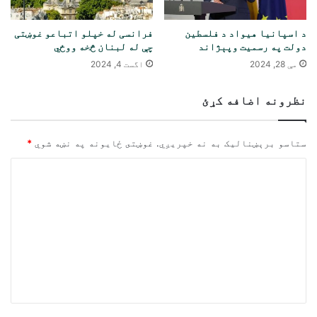
د اسپانیا هیواد د فلسطین
فرانسی له خپلو اتباعو غوښتی
دولت په رسمیت وپېژاند
چې له لبنان څخه ووځي
مې 28, 2024
اگست 4, 2024
نظرونه اضافه کړئ
ستاسو برېښناليک به نه خپريږي.
غوښتى ځایونه په نښه شوي
*
څ
ر
گ
ن
د
و
ن
*