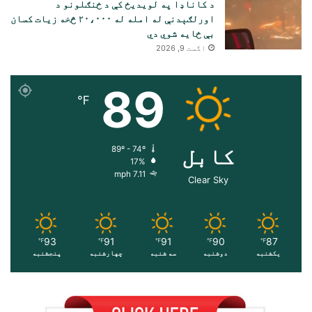
د کاناډا په لویدیځ کې د ځنګلونو د
اورلګېدنې له امله له ۲۰،۰۰۰ څخه زیات کسان
بې ځایه شوي دي
اگست 9, 2026
89
℉
کابل
89º - 74º
17%
7.11 mph
Clear Sky
93
91
91
90
87
℉
℉
℉
℉
℉
یکشنبه
دوشنبه
سه شنبه
چهارشنبه
پنجشنبه