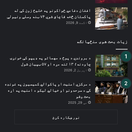
افغان دفاعي ځواکونو په ختیځ زون کې له
پاکستان څخه قاچاق شوي ۷۴ ټنه وسلې ونیولې
اگست 9, 2026
زیات بحث شوی منځپانګه
د برونډي د پوځ د مهماتو په ډیپو کې خونړۍ
چاودنه؛ ۱۳ تنه مړه او ۵۷ ټپیان شول
اپریل 2, 2026
د مرکزي امنیت او پاکوالي کمیسیون په غونډه
کې د سرحدونو او خیالي لیکو د امنیت په اړه
بحث وشو
مې 29, 2025
نور ښکاره کړئ