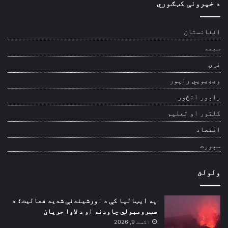
د خپرونې کټګوري
افغانستان
سیمه
نړۍ
ویډیويي راپور
راپور انځور
کلتور او تعلیم
اقتصاد
سپورت
ولولئ
په ایټالیا کې د اورشیندنې شدید فعالیت؛ د
سټرومبولي چاودنه او د لاوا جریان
اگست 9, 2026