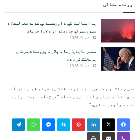
اړونده مقالې
په ایټالیا کې د اورشیندنې شدید فعالیت؛ د
سټرومبولي چاودنه او د لاوا جریان
اگست 9, 2026
هنټر بایډن: زما د پلار د پروستات سرطان
پرمختګ کړی دی
اگست 9, 2026
هغې ټینګار وکړ چې د وینزویلا خلک په خپله خپلواکۍ او
ملي اتلانو ویاړي او دا ډول مسله “هیڅکله د بحث لپاره
نه ده راپورته شوې.”
legram
WhatsApp
Messenger
Skype
Pinterest
LinkedIn
Print
Share via Email
Viber