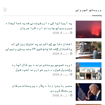
لټون:
وروستي خپرونې
په ایټالیا کې د اورشیندنې شدید فعالیت؛ د
سټرومبولي چاودنه او د لاوا جریان
اگست 9, 2026
افغان دفاعي ځواکونو په ختیځ زون کې له
پاکستان څخه قاچاق شوي ۷۴ ټنه وسلې ونیولې
اگست 9, 2026
اووه خصوصي پوهنتونونه د یو کال لپاره
وځنډول شول، د دوو جوازونه لغوه شول
اگست 9, 2026
هنټر بایډن: زما د پلار د پروستات سرطان
پرمختګ کړی دی
اگست 9, 2026