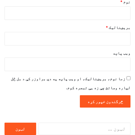
نوم
*
بریښنالیک
*
ویب پاڼه
زما نوم، بریښنالیک، او ویب پاڼه په دې براوزر کې د بل ځل
لپاره وساتئ چې زه یې تبصره کوم.
ددی
لپاره