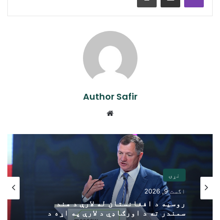
Author Safir
Website
نړۍ
اگست 9, 2026
روسیه د افغانستان له لارې د هند
سمندر ته د اورګاډي د لارې په اړه د