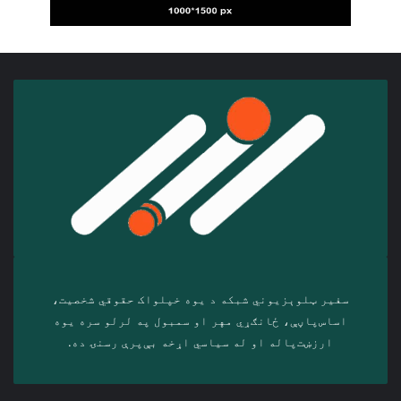
سفیر ټلوېزیوني شبکه د‎ یوه خپلواک حقوقي شخصیت،
اساس‌پاڼې، ځانګړي مهر او سمبول په لرلو سره ‎یوه
ارزښت‌پاله او ‎له سیاسي اړخه بې‌پرې رسنۍ ده.