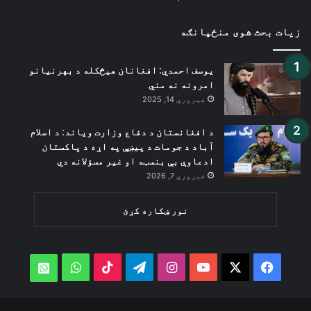
زیات بحث شوی منځپانګه
یوسف احمدي: افغانان هیڅکله د بهرنیانو
امرونه نه مني
فبروري 14, 2025
د افغانستان د دفاع وزارت ویاند: د اسلام
آباد د جومات د پیښې په اړه د پاکستان
ادعاوې بې بنسټه او غیر مسؤلانه دي
فبروري 7, 2026
نور ښکاره کړئ
WhatsApp
TikTok
Telegram
Instagram
YouTube
Facebook
X
atsApp