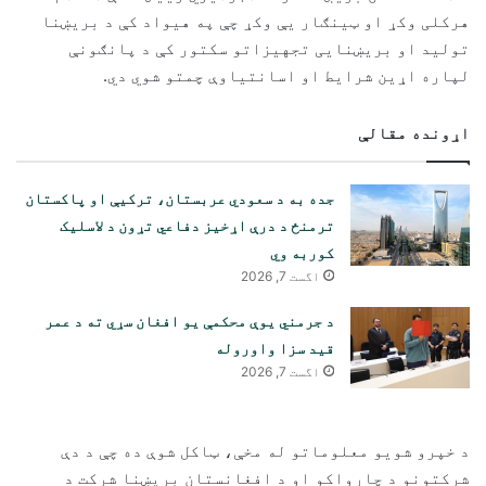
هرکلی وکړ او ټینګار یې وکړ چې په هیواد کې د بریښنا
تولید او بریښنایی تجهیزاتو سکتور کې د پانګونې
لپاره اړین شرایط او اسانتیاوې چمتو شوي دي.
اړونده مقالې
جده به د سعودي عربستان، ترکیې او پاکستان
ترمنځ د درې اړخیز دفاعي تړون د لاسلیک
کوربه وي
اگست 7, 2026
د جرمني یوې محکمې یو افغان سړي ته د عمر
قید سزا واوروله
اگست 7, 2026
د خپرو شویو معلوماتو له مخې، ټاکل شوې ده چې د دې
شرکتونو د چارواکو او د افغانستان بریښنا شرکت د