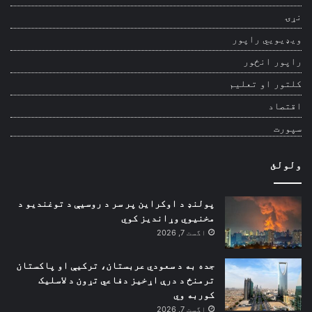
نړۍ
ویډیويي راپور
راپور انځور
کلتور او تعلیم
اقتصاد
سپورت
ولولئ
پولنډ د اوکراین پر سر د روسیې د توغندیو د
مخنیوي وړاندیز کوي
اگست 7, 2026
جده به د سعودي عربستان، ترکیې او پاکستان
ترمنځ د درې اړخیز دفاعي تړون د لاسلیک
کوربه وي
اگست 7, 2026