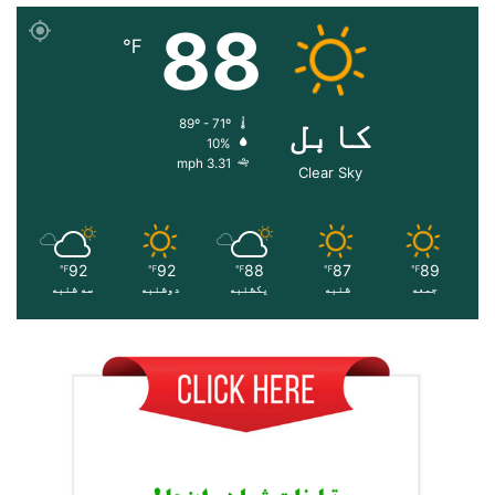
88
℉
کابل
89º - 71º
10%
3.31 mph
Clear Sky
92
92
88
87
89
℉
℉
℉
℉
℉
جمعه
شنبه
یکشنبه
دوشنبه
سه شنبه