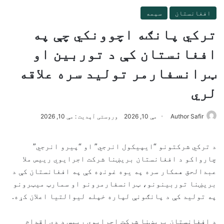
افغانستان
سیمه
ترکي پانګه اچوونکي چې په
افغانستان کې د توربین او
ټرانسفارمر تولید سره علاقه
لري
Author Safir
مې 10, 2026
وروستی آپدیت : مې 10, 2026
د ترکي شرکتونو “ایپیکول انرجي” او “پیرو انرجي”
چارواکو د افغانستان بریښنا شرکت اجرایوي رییس ملا
عبدالحق همکار سره په یوه غونډه کې په افغانستان کې د
بریښنا توربینونو، ټرانسفارمرونو او سمارټ میټرونو
په تولید کې د پانګونې لپاره خپله لیوالتیا اعلان کړه.
د افغانستان بریښنا شرکت اجرایوي رییس د دې اقدام