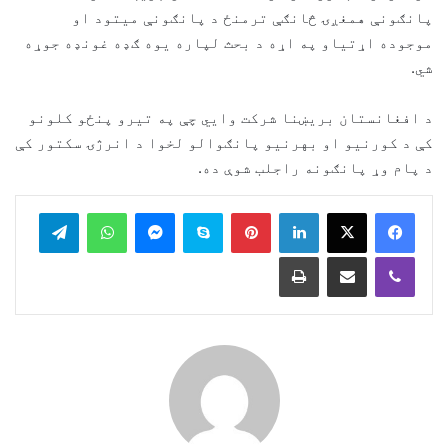
پانګونې همغږۍ څانګې ترمنځ د پانګونې میتود او
موجوده اړتیاو په اړه د بحث لپاره یوه ګډه غونډه جوړه
شي.
د افغانستان بریښنا شرکت وايي چې په تیرو پنځو کلونو
کې د کورنیو او بهرنیو پانګوالو لخوا د انرژۍ سکتور کې
د پام وړ پانګونه راجلب شوې ده.
legram
WhatsApp
Messenger
Skype
Pinterest
LinkedIn
Print
Share via Email
Viber