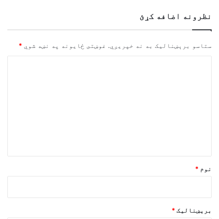
نظرونه اضافه کړئ
ستاسو برېښناليک به نه خپريږي.
غوښتى ځایونه په نښه شوي
*
څ
ر
گ
ن
د
و
ن
*
نوم
*
بریښنالیک
*