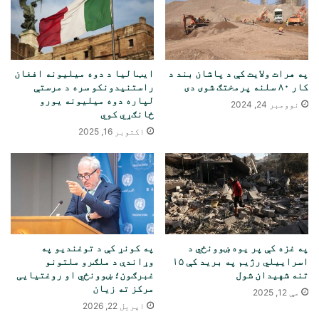
په هرات ولایت کې د پاشان بند د
ایټالیا د دوه میلیونه افغان
کار ۸۰ سلنه پرمختګ شوی دی
راستنیدونکو سره د مرستې
لپاره دوه میلیونه یورو
نوومبر 24, 2024
ځانګړي کوي
اکتوبر 16, 2025
په غزه کې پر یوه ښوونځي د
په کونړ کې د توغندیو په
اسراییلي رژیم په برید کې ۱۵
وړاندې د ملګرو ملتونو
تنه شهیدان شول
غبرګون؛ ښوونځي او روغتیایی
مرکز ته زیان
مې 12, 2025
اپریل 22, 2026