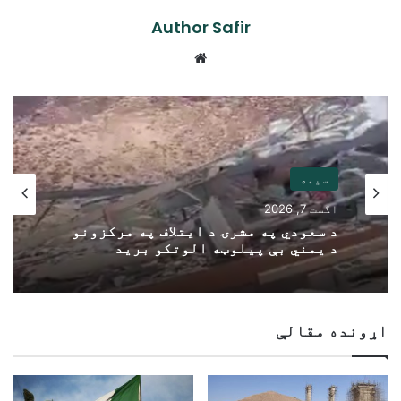
Author Safir
Website
سیمه
اگست 7, 2026
د سعودي په مشرۍ د ایتلاف په مرکزونو
د یمني بې پیلوټه الوتکو برید
اړونده مقالې