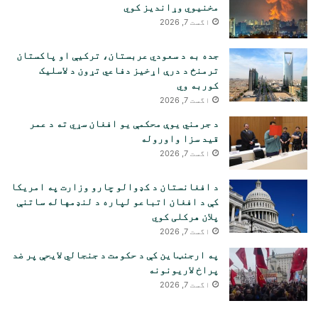
مخنیوي وړاندیز کوي
اگست 7, 2026
جده به د سعودي عربستان، ترکیې او پاکستان
ترمنځ د درې اړخیز دفاعي تړون د لاسلیک
کوربه وي
اگست 7, 2026
د جرمني یوې محکمې یو افغان سړي ته د عمر
قید سزا واوروله
اگست 7, 2026
د افغانستان د کډوالو چارو وزارت په امریکا
کې د افغان اتباعو لپاره د لنډمهاله ساتنې
پلان هرکلی کوي
اگست 7, 2026
په ارجنټاین کې د حکومت د جنجالي لایحې پر ضد
پراخ لاریونونه
اگست 7, 2026