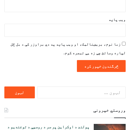
ویب پاڼه
زما نوم، بریښنالیک، او ویب پاڼه په دې براوزر کې د بل ځل
لپاره وساتئ چې زه یې تبصره کوم.
ددی
لپاره
لټون:
وروستي خپرونې
پولنډ د اوکراین پر سر د روسیې د توغندیو د