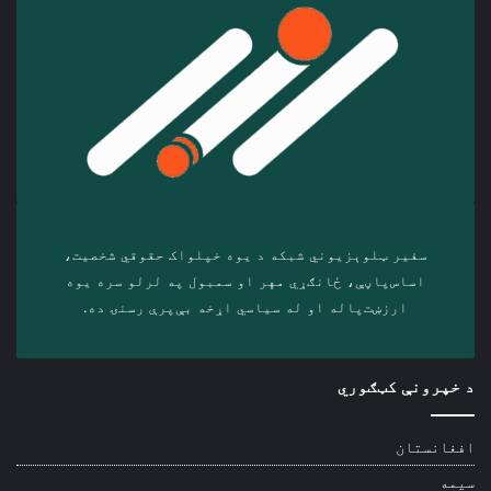
سفیر ټلوېزیوني شبکه د‎ یوه خپلواک حقوقي شخصیت،
اساس‌پاڼې، ځانګړي مهر او سمبول په لرلو سره ‎یوه
ارزښت‌پاله او ‎له سیاسي اړخه بې‌پرې رسنۍ ده.
د خپرونې کټګوري
افغانستان
سیمه