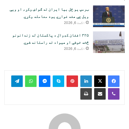
ټرمپ یو ځل بیا ایران ته ګواښ وکړ، او ویې
ویل چې هغه غواړي یوه معامله وکړي
اگست 6, 2026
۳۲۵ افغان کډوال د پاکستان له زندانونو
څخه خوشې او هیواد ته راستانه شوي
اگست 6, 2026
legram
WhatsApp
Messenger
Skype
Pinterest
LinkedIn
Print
Share via Email
Viber