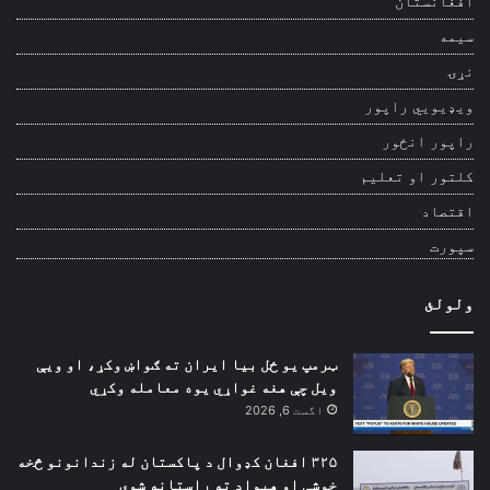
افغانستان
سیمه
نړۍ
ویډیويي راپور
راپور انځور
کلتور او تعلیم
اقتصاد
سپورت
ولولئ
ټرمپ یو ځل بیا ایران ته ګواښ وکړ، او ویې
ویل چې هغه غواړي یوه معامله وکړي
اگست 6, 2026
۳۲۵ افغان کډوال د پاکستان له زندانونو څخه
خوشې او هیواد ته راستانه شوي