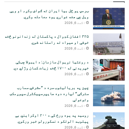
ټرمپ یو ځل بیا ایران ته ګواښ وکړ، او ویې
ویل چې هغه غواړي یوه معامله وکړي
اگست 6, 2026
۳۲۵ افغان کډوال د پاکستان له زندانونو څخه
خوشې او هیواد ته راستانه شوي
اگست 6, 2026
د روغتیا نړیوال سازمان: د ایبولا چټکې
خپرېدنې له ۱۷۰۰ څخه زیات کسان وژلي دي
اگست 6, 2026
چین په بریالیتوب سره د “مشرقي سمارټ
سترګې” لپاره دوه هایپرسپیکٹرل سپوږمکۍ
وتوغولې
اگست 6, 2026
روسیه په یوه ورځ کې د ۲۰۰ اوکرایني بې
پیلوټه الوتکو د نسکورولو خبر ورکوي
اگست 6, 2026