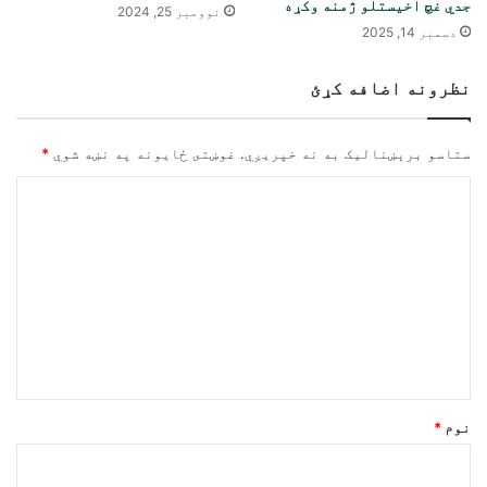
جدي غچ اخیستلو ژمنه وکړه
نوومبر 25, 2024
دسمبر 14, 2025
نظرونه اضافه کړئ
ستاسو برېښناليک به نه خپريږي.
غوښتى ځایونه په نښه شوي
*
څ
ر
گ
ن
د
و
ن
*
نوم
*