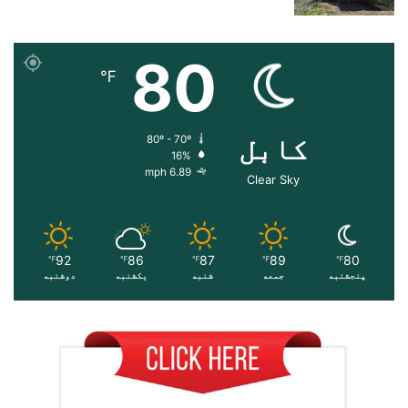
80
℉
کابل
80º - 70º
16%
6.89 mph
Clear Sky
92
86
87
89
80
℉
℉
℉
℉
℉
پنجشنبه
جمعه
شنبه
یکشنبه
دوشنبه