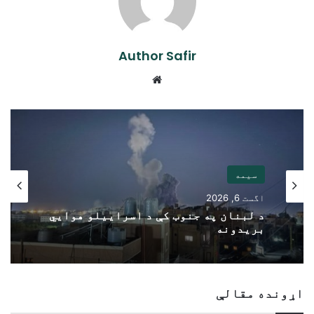
Author Safir
Website
سیمه
اگست 6, 2026
د لبنان په جنوب کې د اسراییلو هوايي
بریدونه
اړونده مقالې