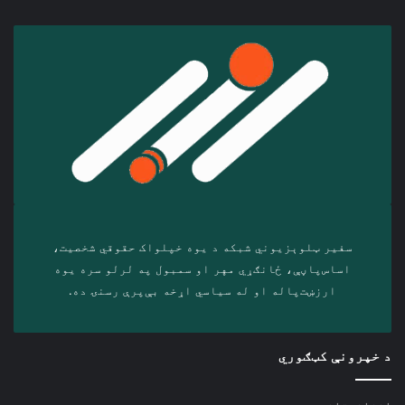
سفیر ټلوېزیوني شبکه د‎ یوه خپلواک حقوقي شخصیت،
اساس‌پاڼې، ځانګړي مهر او سمبول په لرلو سره ‎یوه
ارزښت‌پاله او ‎له سیاسي اړخه بې‌پرې رسنۍ ده.
د خپرونې کټګوري