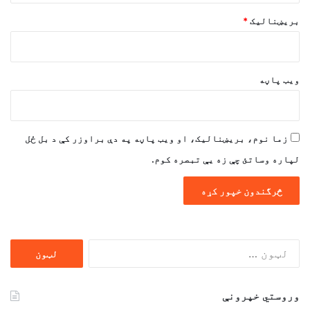
بریښنالیک
*
ویب پاڼه
زما نوم، بریښنالیک، او ویب پاڼه په دې براوزر کې د بل ځل
لپاره وساتئ چې زه یې تبصره کوم.
ددی
لپاره
لټون:
وروستي خپرونې