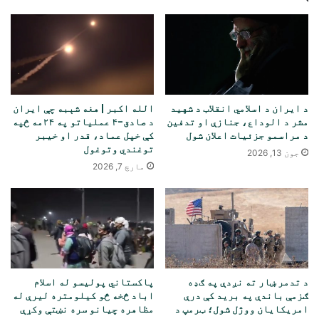
د ایران د اسلامي انقلاب د شهید
الله اکبر | هغه شېبه چې ایران
مشر د الوداع، جنازې او تدفین
د صادق-۴ عملیاتو په ۲۴مه څپه
د مراسمو جزئیات اعلان شول
کې خپل عماد، قدر او خیبر
توغندي وتوغول
جون 13, 2026
مارچ 7, 2026
د تدمر ښار ته نږدې په ګډه
پاکستاني پولیسو له اسلام
ګزمې باندې په برید کې درې
اباد څخه څو کیلومتره لیرې له
امریکایان ووژل شول؛ ټرمپ د
مظاهره چیانو سره نښتې وکړې