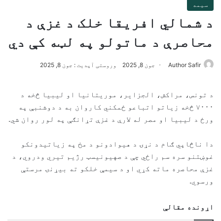
سیمه
د شمالي افریقا خلک د غزې د
محاصرې د ماتولو په لټه کې دي
Author Safir
جون 8, 2025
وروستی آپدیت : جون 8, 2025
د تونس، مراکش، الجزایر، موریتانیا او لیبیا څخه د
۷۰۰۰ څخه زیاتو اتباعو ځمکني کاروان به د دوشنبې په
ورځ د لیبیا او مصر له لارې د غزې تړانګې په لور روان شي.
دا ناڅاپي ګام د نړۍ د هیوادونو د مخ په زیاتیدونکو
غوښتنو سره سم راځي چې د صهیونیسټ رژیم تیري ودروي، د
غزې محاصره ماته کړي او د سیمې خلکو ته بیړنۍ مرستې
ورسوي.
اړونده مقالې