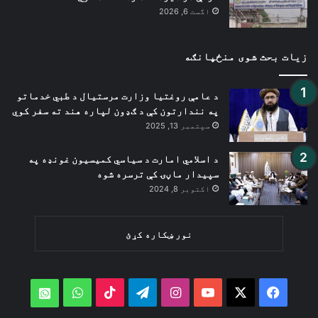
اگست 6, 2026
زیات بحث شوی منځپانګه
د عامې روغتیا وزارت مرستیال د طبي خدماتو
په نندارتون کې د ګډون لپاره هند ته سفر کوي
سپتمبر 13, 2025
د اسلامي امارت د سیاسي کمیسیون غونډه په
سپیدار ماڼۍ کې ترسره شوه
اکتوبر 8, 2024
نور ښکاره کړئ
WhatsApp
TikTok
Telegram
Instagram
YouTube
Facebook
X
atsApp