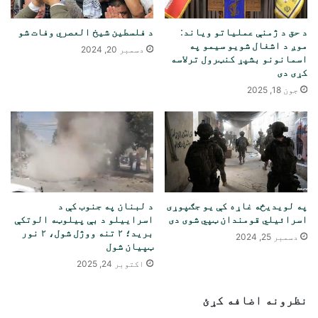
د حق د ژمنې عملیاتو ویاند:
د فلسطین شیخ العصري وفات شو
موږ د اشغال شویو سیمو په
دسمبر 20, 2024
اسمانونو بشپړ کنټرول ترلاسه
کړی دی
جون 18, 2025
په لویدیځه غاړه کې یو جګپوړی
د لبنان په جنوب کې د
اسرائیلي قومندان ټپي شوی دی
اسراییلو د بې پیلوټه الوتکې
برید؛ ۲ تنه ووژل شول، ۲ نور
دسمبر 25, 2024
ټپیان شول
اکتوبر 24, 2025
نظرونه اضافه کړئ