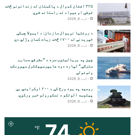
۳۲۵ افغان کډوال د پاکستان له زندانونو څخه
خوشې او هیواد ته راستانه شوي
اگست 6, 2026
د روغتیا نړیوال سازمان: د ایبولا چټکې
خپرېدنې له ۱۷۰۰ څخه زیات کسان وژلي دي
اگست 6, 2026
چین په بریالیتوب سره د “مشرقي سمارټ
سترګې” لپاره دوه هایپرسپیکٹرل سپوږمکۍ
وتوغولې
اگست 6, 2026
روسیه په یوه ورځ کې د ۲۰۰ اوکرایني بې
پیلوټه الوتکو د نسکورولو خبر ورکوي
اگست 6, 2026
74
℉