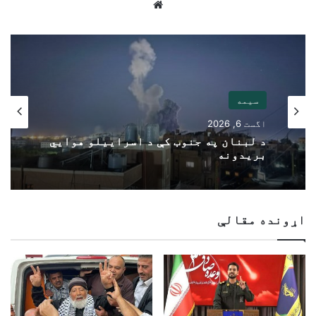
Website
سیمه
اگست 6, 2026
د لبنان په جنوب کې د اسراییلو هوايي
بریدونه
اړونده مقالې