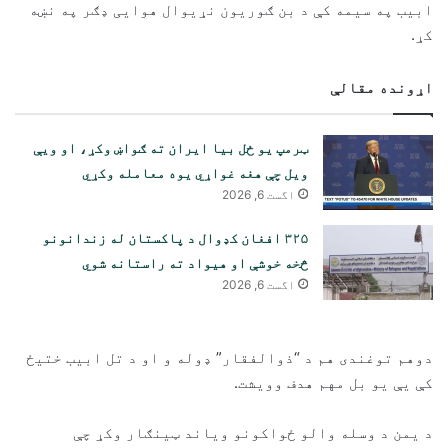
ابیب په سیمه کې د بن ګوریون نړیوال هوایی ډګر په نښه
کړ.
اړونده مقالې
ټرمپ یو ځل بیا ایران ته ګواښ وکړ، او ویې
ویل چې هغه غواړي یوه معامله وکړي
اگست 6, 2026
۳۲۵ افغان کډوال د پاکستان له زندانونو
څخه خوشې او هیواد ته راستانه شوي
اگست 6, 2026
دوهم توغندی هم د “ذوالفقار” ډوله و او د تل ابیب ختیځ
کې یې یو بل مهم هدف وویشت.
د یمن د وسله والو ځواکونو ویاند ټینګار وکړ چې