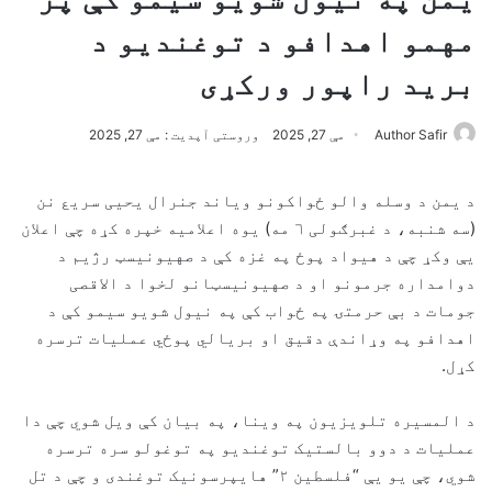
مهمو اهدافو د توغندیو د
برید راپور ورکړی
Author Safir
مې 27, 2025
وروستی آپدیت : مې 27, 2025
د یمن د وسله والو ځواکونو ویاند جنرال یحیی سریع نن
(سه شنبه، د غبرګولی ٦ مه) یوه اعلامیه خپره کړه چې اعلان
یې وکړ چې د هیواد پوځ په غزه کې د صهیونیسټ رژیم د
دوامداره جرمونو او د صهیونیسټانو لخوا د الاقصی
جومات د بې حرمتۍ په ځواب کې په نیول شویو سیمو کې د
اهدافو په وړاندې دقیق او بریالي پوځي عملیات ترسره
کړل.
د المسیره تلویزیون په وینا، په بیان کې ویل شوي چې دا
عملیات د دوو بالستیک توغندیو په توغولو سره ترسره
شوي، چې یو یې “فلسطین ۲” هایپرسونیک توغندی و چې د تل