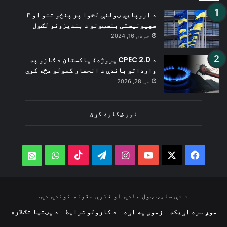
د اروپايي ټولنې لخوا پر پنځو تنو او ۳
صهیونیستی بنسټونو د بندیزونو لګول
جولای 16, 2024
د CPEC 2.0 پروژه؛ پاکستان د ګازو په
وارداتو باندې د انحصار کمولو هڅه کوي
مې 28, 2026
نور ښکاره کړئ
WhatsApp
TikTok
Telegram
Instagram
YouTube
Facebook
X
atsApp
د دې سایټ ټول مادي او فکري حقونه خوندي دي.
موږ سره اړیکه
زموږ په اړه
د کارولو شرایط
د پټتیا تګلاره