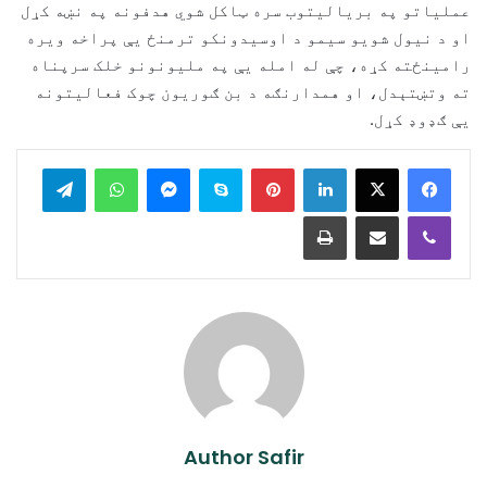
عملیاتو په بریالیتوب سره ټاکل شوي هدفونه په نښه کړل
او د نیول شویو سیمو د اوسیدونکو ترمنځ یې پراخه ویره
رامینځته کړه، چې له امله یې په ملیونونو خلک سرپناه
ته وتښتېدل، او همدارنګه د بن ګوریون چوک فعالیتونه
یې ګډوډ کړل.
legram
WhatsApp
Messenger
Skype
Pinterest
LinkedIn
Print
Share via Email
Viber
Author Safir