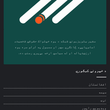
سفیر ټلوېزیوني شبکه د‎ یوه خپلواک حقوقي شخصیت،
اساس‌پاڼې، ځانګړي مهر او سمبول په لرلو سره ‎یوه
ارزښت‌پاله او ‎له سیاسي اړخه بې‌پرې رسنۍ ده.
د خپرونې کټګوري
افغانستان
سیمه
نړۍ
ویډیويي راپور