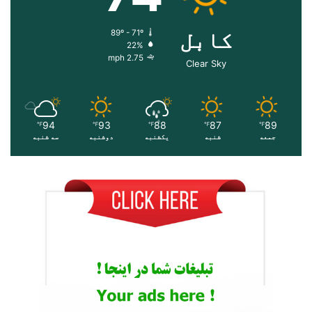
کابل
89º - 71º
22%
2.75 mph
Clear Sky
94
93
88
87
89
℉
℉
℉
℉
℉
جمعه
شنبه
یکشنبه
دوشنبه
سه شنبه