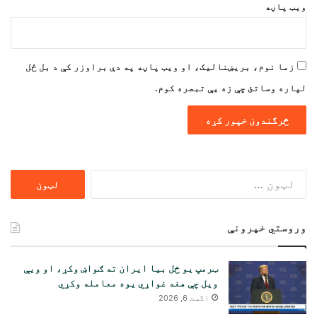
ویب پاڼه
زما نوم، بریښنالیک، او ویب پاڼه په دې براوزر کې د بل ځل
لپاره وساتئ چې زه یې تبصره کوم.
ددی
لپاره
لټون:
وروستي خپرونې
ټرمپ یو ځل بیا ایران ته ګواښ وکړ، او ویې
ویل چې هغه غواړي یوه معامله وکړي
اگست 6, 2026