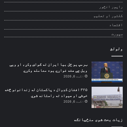
راپور انځور
کلتور او تعلیم
اقتصاد
سپورت
ولولئ
ټرمپ یو ځل بیا ایران ته ګواښ وکړ، او ویې
ویل چې هغه غواړي یوه معامله وکړي
اگست 6, 2026
۳۲۵ افغان کډوال د پاکستان له زندانونو څخه
خوشې او هیواد ته راستانه شوي
اگست 6, 2026
زیات بحث شوی منځپانګه