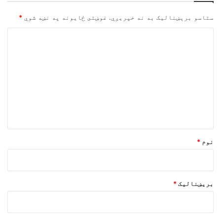
ستاسو برېښناليک به نه خپريږي.
غوښتى ځایونه په نښه شوي
*
څ
ر
گ
ن
د
و
ن
*
نوم
*
بریښنالیک
*