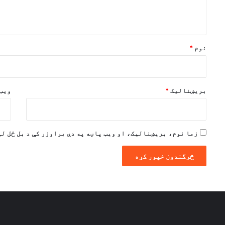
و
ن
*
نوم
*
بریښنالیک
*
ویب 
زما نوم، بریښنالیک، او ویب پاڼه په دې براوزر کې د بل ځل لپ