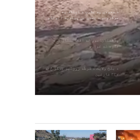
کوي
د سعودي په مشرۍ د ایتلاف په
مرکزونو د یمني بې پیلوټه الوتکو
برید
پاکستان: موږ له افغانستان سره
جګړه نه غواړو
د بلخ ولایت د شرطه روزنیز مرکز څخه
۳۳۷ فارغین
ټرمپ یو ځل بیا ایران ته ګواښ وکړ،
او ویې ویل چې هغه غواړي یوه
معامله وکړي
۳۲۵ افغان کډوال د پاکستان له
زندانونو څخه خوشې او هیواد ته
راستانه شوي