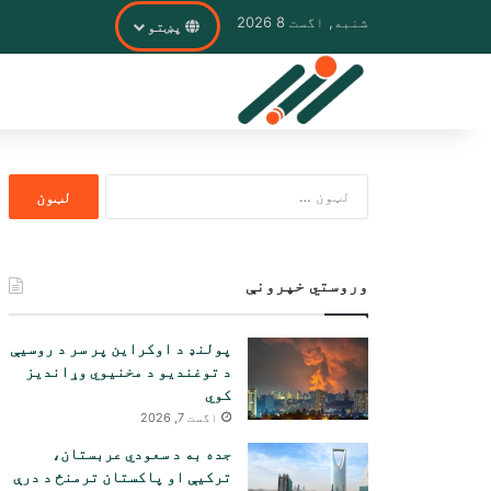
شنبه, اگست 8 2026
پښتو
ددی
لپاره
لټون:
وروستي خپرونې
پولنډ د اوکراین پر سر د روسیې
د توغندیو د مخنیوي وړاندیز
کوي
اگست 7, 2026
جده به د سعودي عربستان،
ترکیې او پاکستان ترمنځ د درې