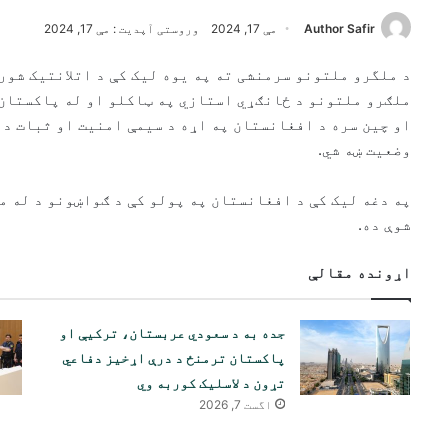
Author Safir
مې 17, 2024
وروستی آپدیت : مې 17, 2024
د ملگرو ملتونو سرمنشی ته په یوه لیک کې د اتلانتیک شور
ملګرو ملتونو د ځانګړي استازي په ټاکلو او له پاکستا
او چین سره د افغانستان په اړه د سیمې امنیت او ثبات د
وضعیت ښه شي.
په دغه لیک کې د افغانستان په پولو کې د ګواښونو د له 
شوې ده.
اړونده مقالې
جده به د سعودي عربستان، ترکیې او
پاکستان ترمنځ د درې اړخیز دفاعي
تړون د لاسلیک کوربه وي
اگست 7, 2026