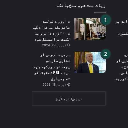
زیات بحث شوی منځپانګه
این پر
د اوړو د تولید
فابریکه په فراه کې
نیوي
د ۲۰۰ زره دالرو په
لګښت پرانیستل شوه
اپریل 29, 2024
ي
ټرمپ د اټومي او
یې او
فضايي ساینس
ځ د
پوهانو د ورکېدو په
اعي
اړه د FBI تحقیقاتو
 کوربه
ته وسپارل
اپریل 18, 2026
نور ښکاره کړئ
Wh