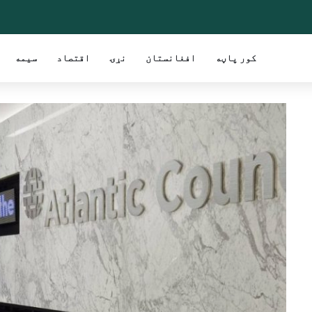
کور پاڼه
افغانستان
نړۍ
اقتصاد
سیمه