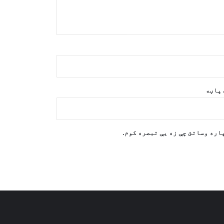
کوي
د سعودي په مشرۍ د ایتلاف په
مرکزونو د یمني بې پیلوټه الوتکو
برید
پاکستان: موږ له افغانستان سره
جګړه نه غواړو
پاڼه
د بلخ ولایت د شرطه روزنیز مرکز څخه
۳۳۷ فارغین
اره وساتئ چې زه یې تبصره کوم.
ټرمپ یو ځل بیا ایران ته ګواښ وکړ،
او ویې ویل چې هغه غواړي یوه
معامله وکړي