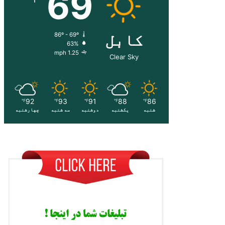
69
کابل
86º - 69º
63%
1.25 mph
Clear Sky
92
93
91
88
86
℉
℉
℉
℉
℉
شنبه
یکشنبه
دوشنبه
سه شنبه
چهارشنبه