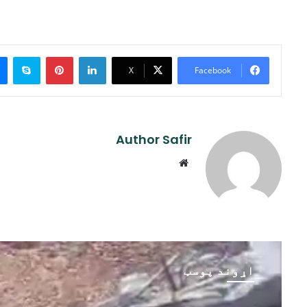
ype
Pinterest
LinkedIn
X
Facebook
Author Safir
Website
اړوند پوسټ