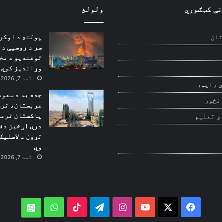
نې کټګوري
ولولئ
پولنډ د اوکر
ان
سر د روسیې د
توغندیو د مخ
وړاندیز کوي
اگست 7, 2026
 راپور
جده به د سعود
نځور
عربستان، ترک
پاکستان ترمن
و تعلیم
درې اړخیز دف
تړون د لاسلیک
وي
اگست 7, 2026
WhatsApp
TikTok
Telegram
Instagram
YouTube
Facebook
X
atsApp