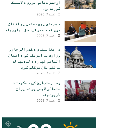
اړخیز دفاعي تړون د لاسلیک
کوربه وي
اگست 7, 2026
د جرمني یوې محکمې یو افغان
سړي ته د عمر قید سزا واوروله
اگست 7, 2026
د افغانستان د کډوالو چارو
وزارت په امریکا کې د افغان
اتباعو لپاره د لنډمهاله
ساتنې پلان هرکلی کوي
اگست 7, 2026
په ارجنټاین کې د حکومت د
جنجالي لایحې پر ضد پراخ
لاریونونه
اگست 7, 2026
℉