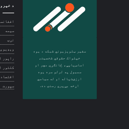
د خپرو
افغانست
سیمه
نړۍ
ویډیويي
سفیر ټلوېزیوني شبکه د‎ یوه
خپلواک حقوقي شخصیت،
راپور ا
اساس‌پاڼې، ځانګړي مهر او
کلتور ا
سمبول په لرلو سره ‎یوه
اقتصاد
ارزښت‌پاله او ‎له سیاسي
اړخه بې‌پرې رسنۍ ده.
سپورت