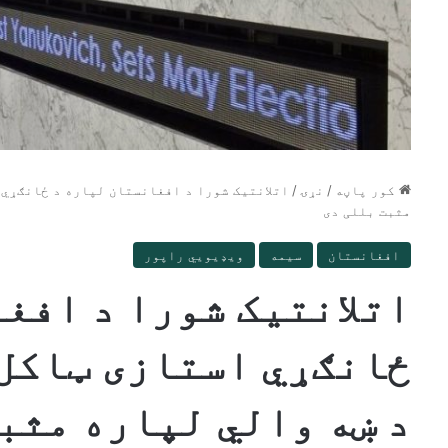
کور پاڼه
/
نړۍ
/
اتلانتیک شورا د افغانستان لپاره د ځانګړي 
مثبت بللی دی
افغانستان
سیمه
ویډیويي راپور
اتلانتیک شورا د افغ
ځانګړي استازی ټاکل 
د ښه والي لپاره مثب