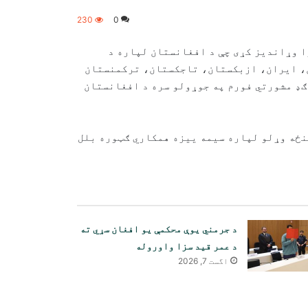
230
0
ا وړاندیز کړی چې د افغانستان لپاره د
ن، ایران، ازبکستان، تاجکستان، ترکمنستان
 ګډ مشورتي فورم په جوړولو سره د افغانستان
منځه وړلو لپاره سیمه ییزه همکاري ګټوره بلل
د جرمني یوې محکمې یو افغان سړي ته
د عمر قید سزا واوروله
اگست 7, 2026
۳۲۵ افغان کډوال د پاکستان له
زندانونو څخه خوشې او هیواد ته
راستانه شوي