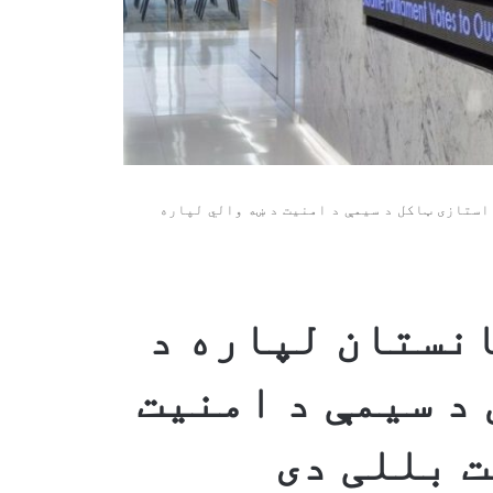
استازی ټاکل د سیمې د امنیت د ښه والي لپاره
انستان لپاره د
د سیمې د امنیت
ت بللی دی