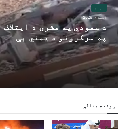
سیمه
اگست 7, 2026
د سعودي په مشرۍ د ایتلاف
په مرکزونو د یمني بې
پیلوټه الوتکو برید
اړونده مقالې