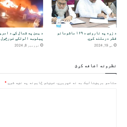
د زړه په ناروغۍ د ۱۶۹ ماشومانو
د يمن په شمال کې د امري
قطر درملنه کوي
پيلوټه الوتکې غورځول
مې 19, 2024
نوومبر 8, 2024
نظرونه اضافه کړئ
ستاسو برېښناليک به نه خپريږي.
غوښتى ځایونه په نښه شوي
*
څ
ر
گ
ن
د