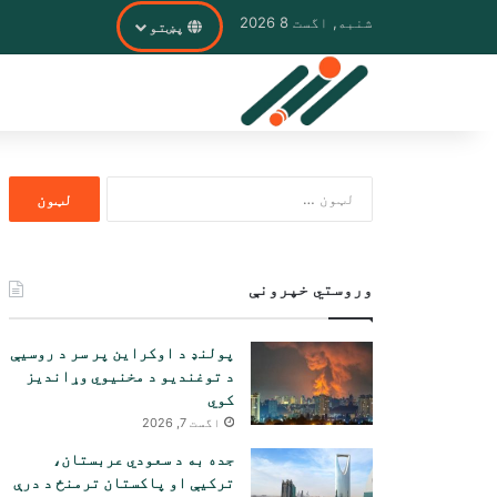
شنبه, اگست 8 2026
پښتو
ددی
لپاره
لټون:
وروستي خپرونې
پولنډ د اوکراین پر سر د روسیې
د توغندیو د مخنیوي وړاندیز
کوي
اگست 7, 2026
جده به د سعودي عربستان،
ترکیې او پاکستان ترمنځ د درې