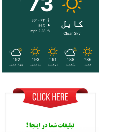
73
کابل
86º - 71º
56%
2.28 mph
Clear Sky
92
93
91
88
86
℉
℉
℉
℉
℉
شنبه
یکشنبه
دوشنبه
سه شنبه
چهارشنبه