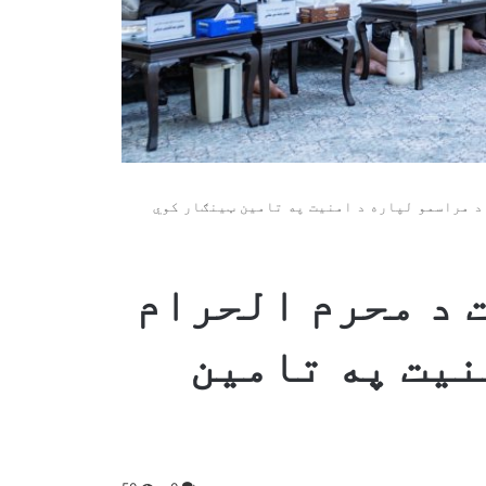
د مراسمو لپاره د امنیت په تامین ټینګار کوي
 د محرم الحرام
نیت په تامین