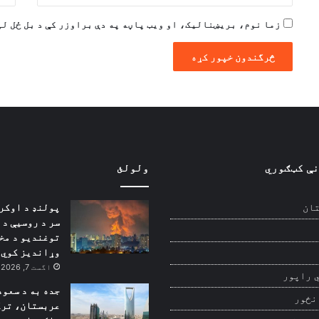
زما نوم، بریښنالیک، او ویب پاڼه په دې براوزر کې د بل ځل لپ
نې کټګوري
ولولئ
پولنډ د اوکر
ان
سر د روسیې د
توغندیو د مخ
وړاندیز کوي
اگست 7, 2026
 راپور
جده به د سعود
نځور
عربستان، ترک