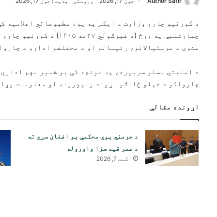
Author Safir
جون 17, 2026
وروستی آپدیت : جون 17, 2026
د کورنیو چارو وزارت د ایکس په یوه مطبوعاتي اعلامیه کې
چهارشنبې په ورځ (د غبرګولي
مشرۍ د مرستیالانو، رئیسانو او د مختلفو ادارو د چاروا
د امنیتي مسلو سربیره، په غونډه کې یو شمیر مهم اداري 
چارواکو د خپلو څانګو اړوند راپورونه او معلومات وړان
اړونده مقالې
د جرمني یوې محکمې یو افغان سړي ته
د عمر قید سزا واوروله
اگست 7, 2026