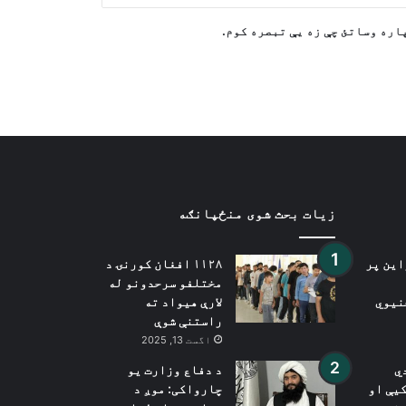
له لویو بشري بحرانونو سره مخ دی
اره وساتئ چې زه یې تبصره کوم.
زیات بحث شوی منځپانګه
این پر
۱۱۲۸ افغان کورنۍ د
مختلفو سرحدونو له
نیوي
لارې هیواد ته
راستنې شوې
اگست 13, 2025
ي
د دفاع وزارت یو
یې او
چارواکی: موږ د