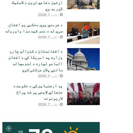
اړخیز دفاعي تړون د لاسلیک
کوربه وي
اگست 7, 2026
د جرمني یوې محکمې یو افغان
سړي ته د عمر قید سزا واوروله
اگست 7, 2026
د افغانستان د کډوالو چارو
وزارت په امریکا کې د افغان
اتباعو لپاره د لنډمهاله
ساتنې پلان هرکلی کوي
اگست 7, 2026
په ارجنټاین کې د حکومت د
جنجالي لایحې پر ضد پراخ
لاریونونه
اگست 7, 2026
℉