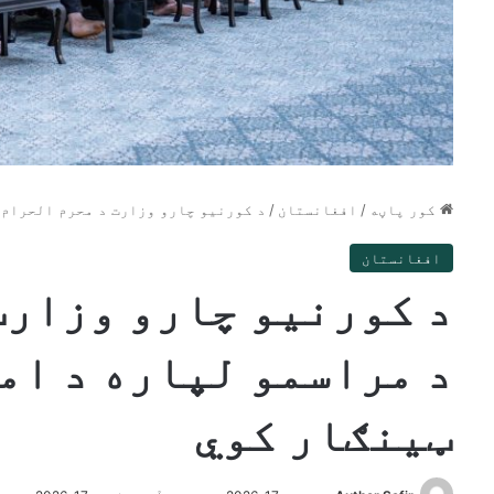
کور پاڼه
/
افغانستان
/
د کورنیو چارو وزارت د محرم الحرام 
افغانستان
د کورنیو چارو وزارت
د مراسمو لپاره د ام
ټینګار کوي