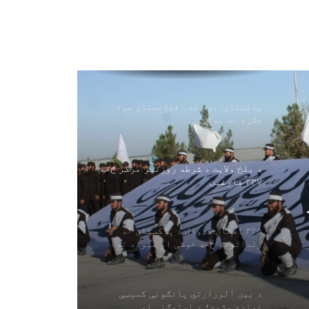
کړه
پاکستان: موږ له افغانستان سره
جګړه نه غواړو
د بلخ ولایت د شرطه روزنیز مرکز څخه
۳۳۷ فارغین
۳۲۵ افغان کډوال د پاکستان له
زندانونو څخه خوشې او هیواد ته
راستانه شوي
د بین الوزارتي پانګونې کمېټې
غونډه وشوه؛ د استوګنې او
ه
سوداګریزو پلانونو بیاکتنه
اوچا: افغانستان لا هم د نړۍ له یو
له لویو بشري بحرانونو سره مخ دی