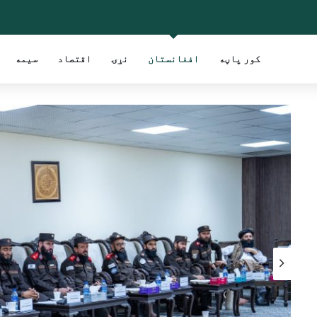
کور پاڼه
افغانستان
نړۍ
اقتصاد
سیمه