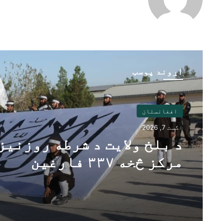
اړوند پوسټ
افغانستان
اگست 6, 2026
۳۲۵ افغان کډوال د
پاکستان له زندانونو څخه
خوشې او هیواد ته راستان
شوي