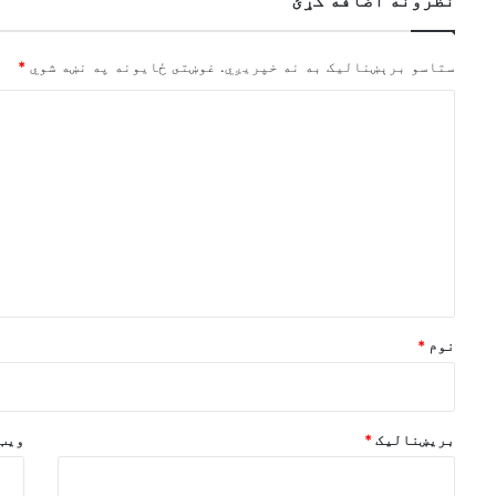
نظرونه اضافه کړئ
ستاسو برېښناليک به نه خپريږي.
غوښتى ځایونه په نښه شوي
*
څ
ر
گ
ن
د
و
ن
*
نوم
*
بریښنالیک
*
ویب 