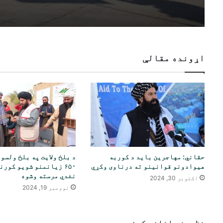
اړونده مقالې
حقاني: مهاجرین باید د کوربه
د بلخ ولایت په بلخ ولسو
هیوادونو قوانینو ته درناوی وکړي
۶۵۰ زیانمنو شویو کورن
نغدي مرسته وشوه
اکتوبر 30, 2024
نوومبر 19, 2024