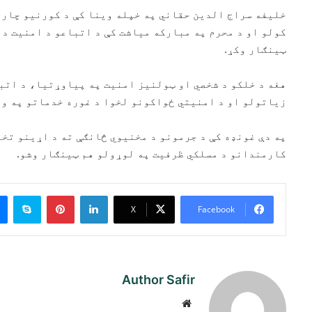
خلیفه سراج الدین حقاني په خپله وینا کې د کورنیو چارو 
کولو او د محرم په مبارکه میاشت کې د اتباعو د امنیت د
ټینګار وکړ.
هغه د خلکو د شخصي او ټولنیز امنیت په پیاوړتیا، د اتبا
زیاتولو او د امنیتي ځواکونو لخوا د غوره خدماتو په وړ
په دې غونډه کې د جرمونو د مخنیوي څانګې ته د اړینو تخ
کارمندانو د مسلکي ظرفیت په لوړولو هم ټینګار وشو.
ype
Pinterest
LinkedIn
X
Facebook
Author Safir
Website