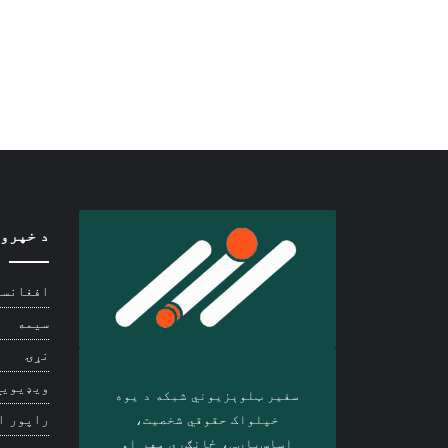
د خپرو
افغانست
سیمه
نړۍ
ویډیويي
سفیر ټلوېزیوني شبکه د‎ یوه
خپلواک حقوقي شخصیت،
راپور ا
اساس‌پاڼې، ځانګړي مهر او