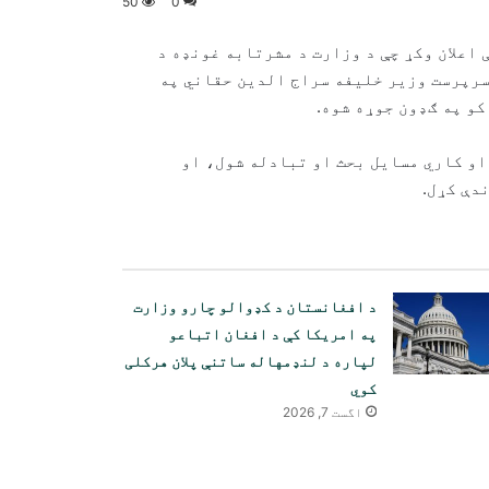
50
0
 اعلان وکړ چې د وزارت د مشرتابه غونډه د
 ۲۷مه ۱۴۰۵) د کورنیو چارو سرپرست وزیر خلیفه سراج الدین حقاني په
کو په ګډون جوړه شوه.
او کاري مسایل بحث او تبادله شول، او
دې کړل.
د افغانستان د کډوالو چارو وزارت
په امریکا کې د افغان اتباعو
لپاره د لنډمهاله ساتنې پلان هرکلی
کوي
اگست 7, 2026