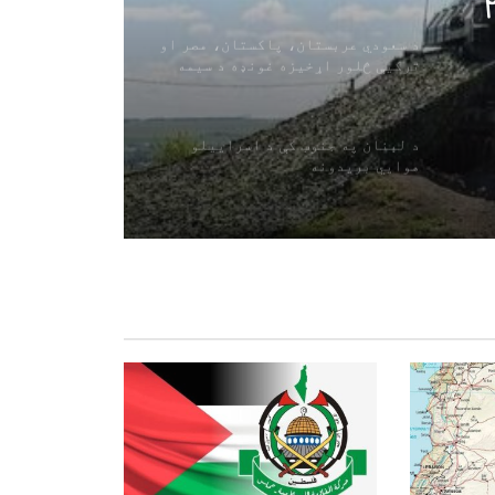
 د ۲۰۰
د سعودي عربستان، پاکستان، مصر او
ترکیې څلور اړخیزه غونډه د سیمه
ییزو تاوتریخوالي کمولو باندې
ټینګار کوي
د لبنان په جنوب کې د اسراییلو
هوايي بریدونه
د امریکا دفاع وزیر د پوځي
توغندیو د زیرمو د راپور په اړه پر
CNN نیوکه وکړه
اوچا: افغانستان لا هم د نړۍ له یو
له لویو بشري بحرانونو سره مخ دی
ټرمپ: د انرژۍ بیې به راټیټې شي او
د هرمز تنګی به ډیر ژر پرانیستل شي