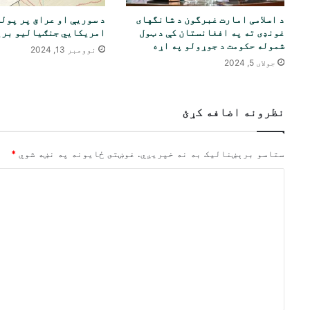
د اسلامی امارت غبرگون د شانگهای
د سوريې او عراق پر پوله
غونډی ته په افغانستان کې د ټول
امريکايي جنګياليو بري
شموله حکومت د جوړولو په اړه
نوومبر 13, 2024
جولای 5, 2024
نظرونه اضافه کړئ
ستاسو برېښناليک به نه خپريږي.
غوښتى ځایونه په نښه شوي
*
څ
ر
گ
ن
د
و
ن