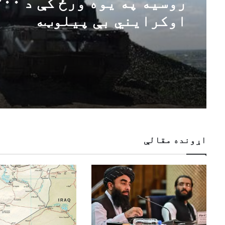
روسیه په یوه ورځ کې
اوکرایني بې پیلوټه
الوتکو د نسکورولو خبر
ورکوي
اړونده مقالې