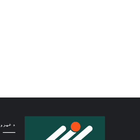
د خپرو