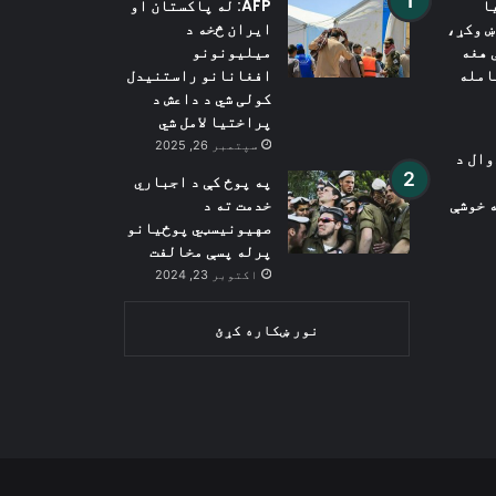
ا
AFP: له پاکستان او
ښ وکړ،
ایران څخه د
 هغه
میلیونونو
امله
افغانانو راستنیدل
کولی شي د داعش د
پراختیا لامل شي
سپتمبر 26, 2025
ډوال د
په پوځ کې د اجباري
 خوشې
خدمت ته د
صهیونیسټي پوځیانو
پرله پسې مخالفت
اکتوبر 23, 2024
نور ښکاره کړئ
Wh