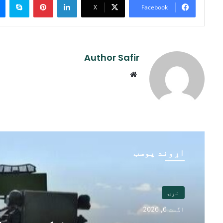
X
Facebook
Author Safir
Website
اړوند پوسټ
نړۍ
اگست 6, 2026