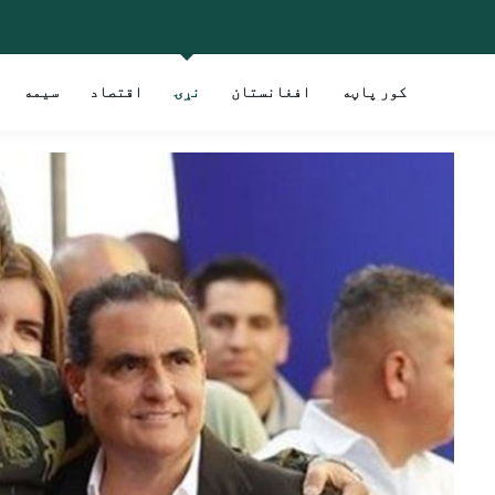
کور پاڼه
افغانستان
نړۍ
اقتصاد
سیمه