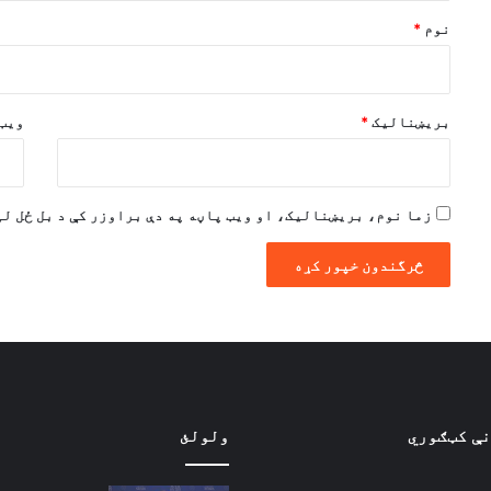
*
نوم
*
بریښنالیک
*
ویب 
زما نوم، بریښنالیک، او ویب پاڼه په دې براوزر کې د بل ځل لپ
نې کټګوري
ولولئ