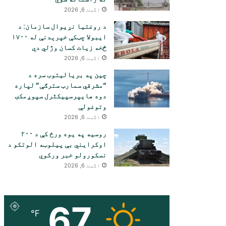
اگست 6, 2026
د روغتیا نړیوال سازمان: د
ایبولا چټکې خپرېدنې له ۱۷۰۰
څخه زیات کسان وژلي دي
اگست 6, 2026
چین په بریالیتوب سره د
“مشرقي سمارټ سترګې” لپاره
دوه هایپرسپیکٹرل سپوږمکۍ
وتوغولې
اگست 6, 2026
روسیه په یوه ورځ کې د ۲۰۰
اوکرایني بې پیلوټه الوتکو د
نسکورولو خبر ورکوي
اگست 6, 2026
67
℉