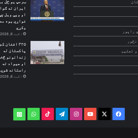
ټرمپ یو ځل بی
ان
ایران ته ګوا
او ویې ویل چې
غواړي یوه مع
وکړي
 راپور
اگست 6, 2026
نځور
۳۲۵ افغان ک
پاکستان له
و تعلیم
زندانونو څخه
او هیواد ته
راستانه شوي
اگست 6, 2026
WhatsApp
TikTok
Telegram
Instagram
YouTube
Facebook
X
atsApp