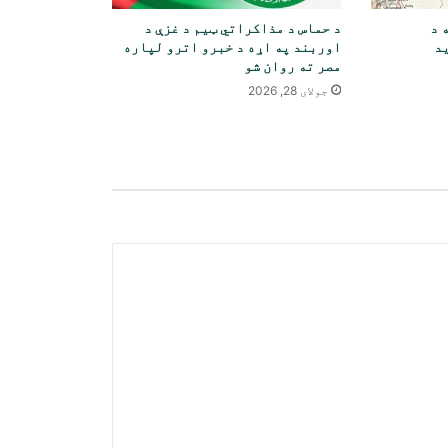
 د
د حماس د مذاکراتي ټیم د غزې د
د بخښنې نړیوال سازمان د عمران
د
اوربند په اړه د خبرو اترو لپاره
خان څخه غوښتنه کوي چې کورنۍ،
مصر ته روان شو
وکیلانو او روغتیا پاملرنې ته
جولای 28, 2026
لاسرسی ولري
رویټرز: امریکا د ایران سره په
جګړه کې د خپلو اوږد واټن
ویشتونکو توغندیو د زیرمو یوه
لویه برخه کارولې ده
ملګري ملتونه: د افغانستان د څوکۍ
په اړه پریکړه د غړو هیوادونو په
صلاحیت کې ده
چین په بریالیتوب سره د “مشرقي
سمارټ سترګې” لپاره دوه
هایپرسپیکٹرل سپوږمکۍ وتوغولې
روسیه په یوه ورځ کې د ۲۰۰
اوکرایني بې پیلوټه الوتکو د
نسکورولو خبر ورکوي