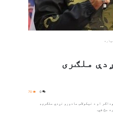
پاره
ږدې ملګری
70
0
وداګر او د نیکولاس مادورو نږدې ملګری،
ه مخ شي.