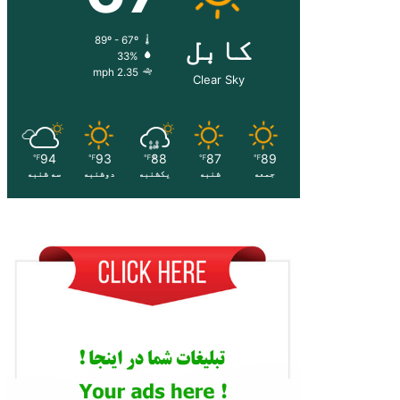
کابل
89º - 67º
33%
2.35 mph
Clear Sky
94
93
88
87
89
℉
℉
℉
℉
℉
جمعه
شنبه
یکشنبه
دوشنبه
سه شنبه