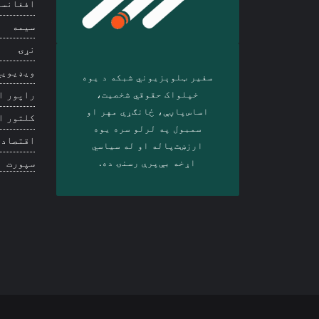
افغانست
سیمه
نړۍ
ویډیويي
سفیر ټلوېزیوني شبکه د‎ یوه
خپلواک حقوقي شخصیت،
راپور ا
اساس‌پاڼې، ځانګړي مهر او
کلتور ا
سمبول په لرلو سره ‎یوه
اقتصاد
ارزښت‌پاله او ‎له سیاسي
اړخه بې‌پرې رسنۍ ده.
سپورت