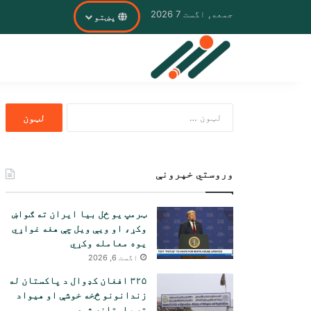
جمعه, اگست 7 2026
پښتو
ددی
لپاره
لټون:
وروستي خپرونې
ټرمپ یو ځل بیا ایران ته ګواښ
وکړ، او ویې ویل چې هغه غواړي
یوه معامله وکړي
اگست 6, 2026
۳۲۵ افغان کډوال د پاکستان له
زندانونو څخه خوشې او هیواد
ته راستانه شوي