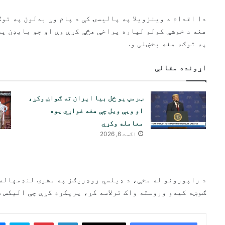
دا اقدام د وینزویلا په پالیسۍ کې د پام وړ بدلون په تو
په توګه هغه بخښلی و.
اړونده مقالې
ټرمپ یو ځل بیا ایران ته ګواښ وکړ،
او ویې ویل چې هغه غواړي یوه
معامله وکړي
اگست 6, 2026
ګوښه کیدو وروسته واک ترلاسه کړ، پریکړه کړې چې الیکس 
ype
Pinterest
LinkedIn