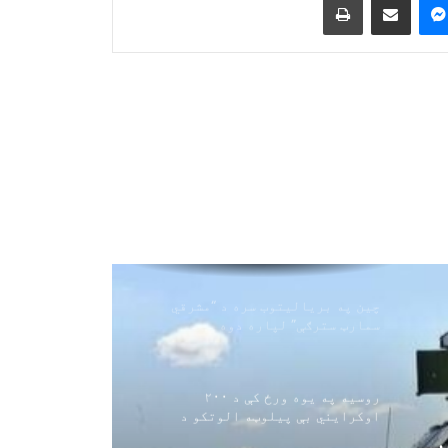
د بخښنې نړیوال سازمان د عمران
خان څخه غوښتنه کوي چې کورنۍ،
وکیلانو او روغتیا پاملرنې ته
لاسرسی ولري
رویټرز: امریکا د ایران سره په
جګړه کې د خپلو اوږد واټن
ویشتونکو توغندیو د زیرمو یوه
لویه برخه کارولې ده
ملګري ملتونه: د افغانستان د څوکۍ
په اړه پریکړه د غړو هیوادونو په
صلاحیت کې ده
چین په بریالیتوب سره د “مشرقي
سمارټ سترګې” لپاره دوه
هایپرسپیکٹرل سپوږمکۍ وتوغولې
روسیه په یوه ورځ کې د ۲۰۰
اوکرایني بې پیلوټه الوتکو د
نسکورولو خبر ورکوي