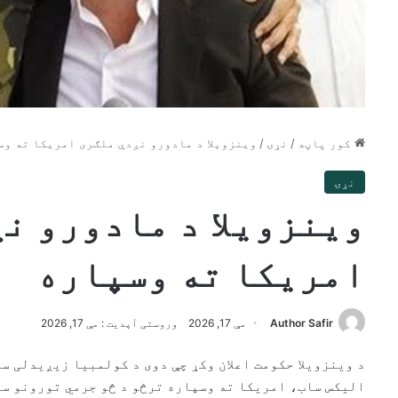
کور پاڼه
/
نړۍ
/
وینزویلا د مادورو نږدې ملګری امریکا ته وس
نړۍ
وینزویلا د مادورو ن
امریکا ته وسپاره
Author Safir
مې 17, 2026
وروستی آپدیت : مې 17, 2026
د وینزویلا حکومت اعلان وکړ چې دوی د کولمبیا زیږیدلی س
الیکس ساب، امریکا ته وسپاره ترڅو د څو جرمي تورونو سر