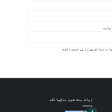
د سعودي عربستان، پاکستان، مصر او
ترکیې څلور اړخیزه غونډه د سیمه
ییزو تاوتریخوالي کمولو باندې
ټینګار کوي
پاڼه
د لبنان په جنوب کې د اسراییلو
هوايي بریدونه
اره وساتئ چې زه یې تبصره کوم.
د امریکا دفاع وزیر د پوځي
توغندیو د زیرمو د راپور په اړه پر
CNN نیوکه وکړه
زیات بحث شوی منځپانګه