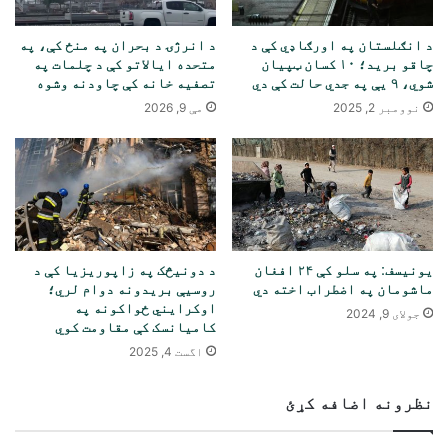
د انګلستان په اورګاډي کې د
د انرژۍ د بحران په منځ کې، په
چاقو برید؛ ۱۰ کسان ټپیان
متحده ایالاتو کې د چلمات په
شوي، ۹ یې په جدي حالت کې دي
تصفیه خانه کې چاودنه وشوه
نوومبر 2, 2025
مې 9, 2026
یونیسف: په سلو کې ۲۴ افغان
د دونیڅک په زاپوریزیا کې د
ماشومان په اضطراب اخته دي
روسیې بریدونه دوام لري؛
اوکرایني ځواکونه په
جولای 9, 2024
کامیانسک کې مقاومت کوي
اگست 4, 2025
نظرونه اضافه کړئ