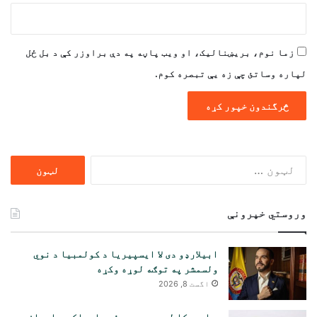
زما نوم، بریښنالیک، او ویب پاڼه په دې براوزر کې د بل ځل
لپاره وساتئ چې زه یې تبصره کوم.
ددی
لپاره
لټون:
وروستي خپرونې
ابیلارډو دی لا ایسپیریا د کولمبیا د نوي
ولسمشر په توګه لوړه وکړه
اگست 8, 2026
د امریکا لوړ پوړي پوځي چارواکي د ایران