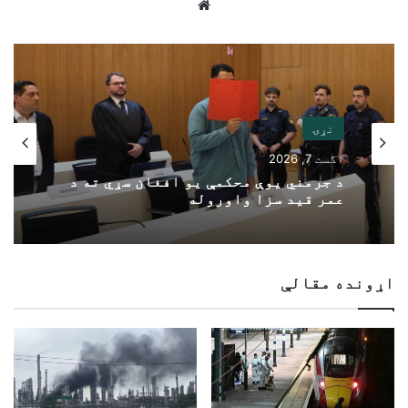
Website
نړۍ
اگست 7, 2026
د جرمني یوې محکمې یو افغان سړي ته د
عمر قید سزا واوروله
اړونده مقالې