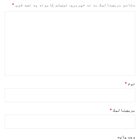
ستاسو برېښناليک به نه خپريږي.
غوښتى ځایونه په نښه شوي
*
څ
ر
گ
ن
د
و
ن
*
نوم
*
بریښنالیک
*
ویب پاڼه