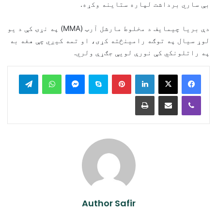
بې ساري برداشت لپاره ستاینه وکړه.
دې بریا چیمایف د مخلوط مارشل آرټ (MMA) په نړۍ کې د یو
لوړ سیال په توګه رامینځته کړی، او تمه کیږي چې هغه به
په راتلونکي کې نورې لویې جګړې ولري.
legram
WhatsApp
Messenger
Skype
Pinterest
LinkedIn
Print
Share via Email
Viber
Author Safir