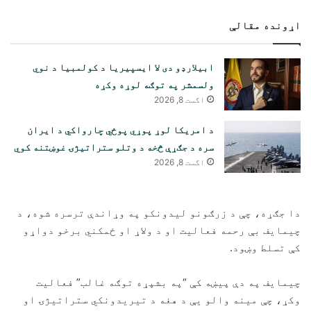
اړونده مقالې
ابیلارډو دی لا ایسپیریا د کولمبیا د نوي
ولسمشر په توګه لوړه وکړه
اگست 8, 2026
د امریکا لوړ پوړي پوځي چارواکي د ایران
سره د جګړې څخه د وتلو ستراتیژۍ غوښتنه کوي
اگست 8, 2026
دا جګړه، چې د زرګونو لیدونکو په وړاندې ترسره شوه، د
چیمایف بې رحمه فعالیت او د ولاړ او ځمکني برخو دواړو
کې تسلط وښود.
چیمایف په دې پیښه کې “په بشپړه توګه غالب” فعالیت
وکړ، چې مینه والو یې د هغه د تیریدونکي ستراتیژۍ او