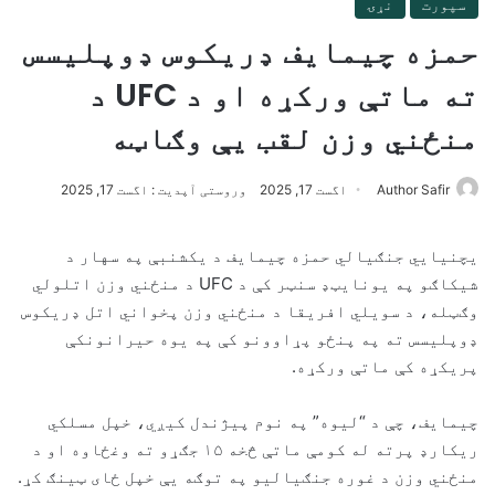
سپورت
نړۍ
حمزه چیمایف ډریکوس ډوپلیسس
ته ماتې ورکړه او د UFC د
منځني وزن لقب یې وګاټه
Author Safir
اگست 17, 2025
وروستی آپدیت : اگست 17, 2025
یچنیایي جنګیالي حمزه چیمایف د یکشنبې په سهار د
شیکاګو په یونایټډ سنټر کې د UFC د منځني وزن اتلولي
وګټله، د سویلي افریقا د منځني وزن پخواني اتل ډریکوس
ډوپلیسس ته په پنځو پړاوونو کې په یوه حیرانونکې
پریکړه کې ماتې ورکړه.
چیمایف، چې د “لیوه” په نوم پیژندل کیږي، خپل مسلکي
ریکارډ پرته له کومې ماتې څخه ۱۵ جګړو ته وغځاوه او د
منځني وزن د غوره جنګیالیو په توګه یې خپل ځای ټینګ کړ.