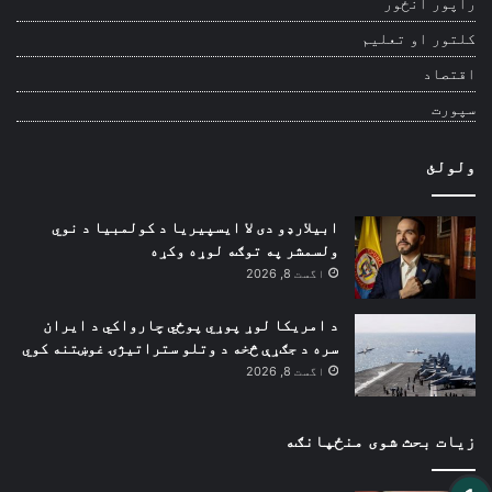
راپور انځور
کلتور او تعلیم
اقتصاد
سپورت
ولولئ
ابیلارډو دی لا ایسپیریا د کولمبیا د نوي
ولسمشر په توګه لوړه وکړه
اگست 8, 2026
د امریکا لوړ پوړي پوځي چارواکي د ایران
سره د جګړې څخه د وتلو ستراتیژۍ غوښتنه کوي
اگست 8, 2026
زیات بحث شوی منځپانګه