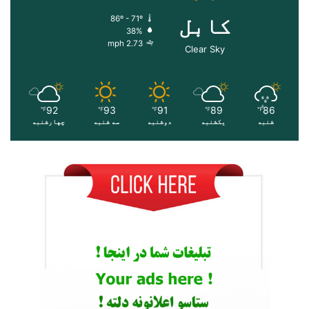
کابل
86º - 71º
38%
2.73 mph
Clear Sky
92
93
91
89
86
℉
℉
℉
℉
℉
شنبه
یکشنبه
دوشنبه
سه شنبه
چهارشنبه