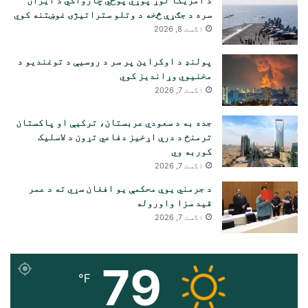
سره د جګړې څخه د وتلو ستراتیژۍ غوښتنه کوي
اگست 8, 2026
پولنډ د اوکراین پر سر د روسیې د توغندیو د
مخنیوي وړاندیز کوي
اگست 7, 2026
جده به د سعودي عربستان، ترکیې او پاکستان
ترمنځ د درې اړخیز دفاعي تړون د لاسلیک
کوربه وي
اگست 7, 2026
د جرمني یوې محکمې یو افغان سړي ته د عمر
قید سزا واوروله
اگست 7, 2026
79
℉