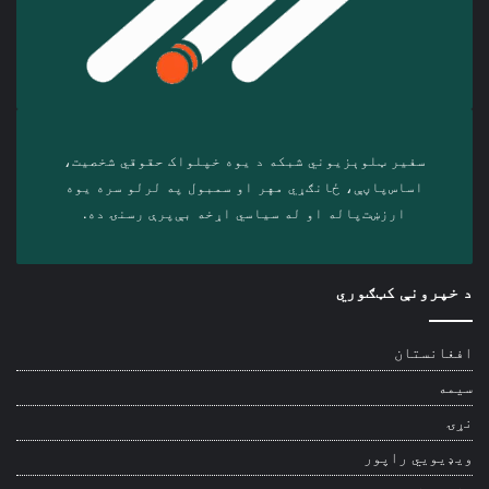
سفیر ټلوېزیوني شبکه د‎ یوه خپلواک حقوقي شخصیت،
اساس‌پاڼې، ځانګړي مهر او سمبول په لرلو سره ‎یوه
ارزښت‌پاله او ‎له سیاسي اړخه بې‌پرې رسنۍ ده.
د خپرونې کټګوري
افغانستان
سیمه
نړۍ
ویډیويي راپور