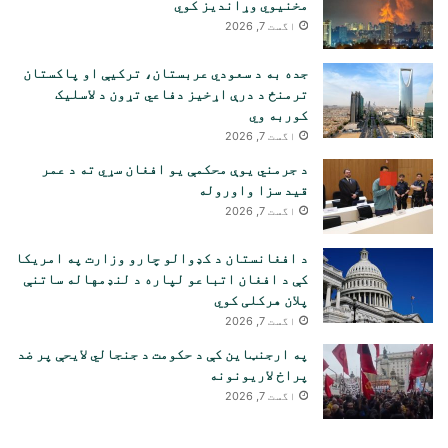
مخنیوي وړاندیز کوي
اگست 7, 2026
جده به د سعودي عربستان، ترکیې او پاکستان
ترمنځ د درې اړخیز دفاعي تړون د لاسلیک
کوربه وي
اگست 7, 2026
د جرمني یوې محکمې یو افغان سړي ته د عمر
قید سزا واوروله
اگست 7, 2026
د افغانستان د کډوالو چارو وزارت په امریکا
کې د افغان اتباعو لپاره د لنډمهاله ساتنې
پلان هرکلی کوي
اگست 7, 2026
په ارجنټاین کې د حکومت د جنجالي لایحې پر ضد
پراخ لاریونونه
اگست 7, 2026