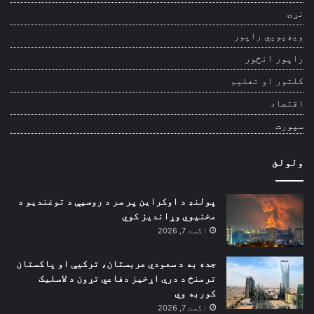
نړۍ
ویډیويي راپور
راپور انځور
کلتور او تعلیم
اقتصاد
سپورت
ولولئ
پولنډ د اوکراین پر سر د روسیې د توغندیو د
مخنیوي وړاندیز کوي
اگست 7, 2026
جده به د سعودي عربستان، ترکیې او پاکستان
ترمنځ د درې اړخیز دفاعي تړون د لاسلیک
کوربه وي
اگست 7, 2026