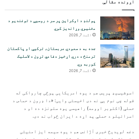
اړونده مقالې
پولنډ د اوکراین پر سر د روسیې د توغندیو د
مخنیوي وړاندیز کوي
اگست 7, 2026
جده به د سعودي عربستان، ترکیې او پاکستان
ترمنځ د درې اړخیز دفاعي تړون د لاسلیک
کوربه وي
اگست 7, 2026
اسوشیټیډ پریس هم د یوه امریکایی پوځی چارواکی له
قوله چی نوم یې نه دی اخیستی وایی: «دا ډرون د حماس د
حملې (اکتوبر اوومه) راهیسی یوه ستونزه ده او د
اسرائیلو د حملې په اړه د ایران ځواب نه دی.
دغه لویدیځ خبری آژانس هم د یوه سیمه ایز امنیتی