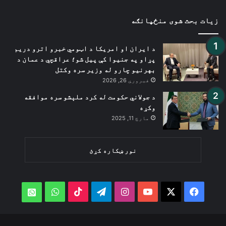
زیات بحث شوی منځپانګه
د ایران او امریکا د اټومي خبرو اترو دریم
پړاو په جنیوا کې پیل شو؛ عراقچي د عمان د
بهرنیو چارو له وزیر سره وکتل
فبروري 26, 2026
د جولاني حکومت له کرد ملېشو سره موافقه
وکړه
مارچ 11, 2025
نور ښکاره کړئ
WhatsApp
TikTok
Telegram
Instagram
YouTube
Facebook
X
atsApp