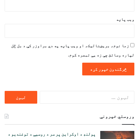
ویب پاڼه
زما نوم، بریښنالیک، او ویب پاڼه په دې براوزر کې د بل ځل
لپاره وساتئ چې زه یې تبصره کوم.
ددی
لپاره
لټون:
وروستي خپرونې
پولنډ د اوکراین پر سر د روسیې د توغندیو د