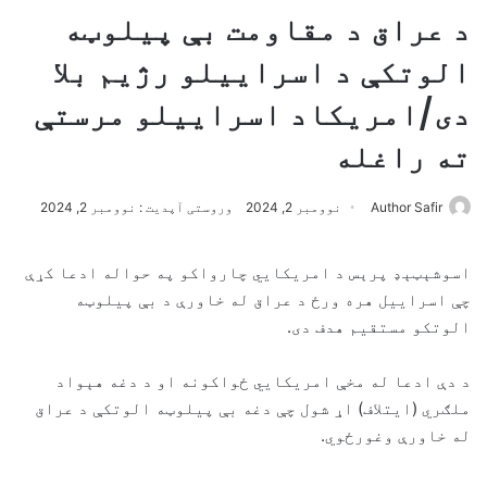
د عراق د مقاومت بې پیلوټه
الوتکې د اسراییلو رژیم بلا
دی/امریکاد اسراییلو مرستې
ته راغله
Author Safir
نوومبر 2, 2024
وروستی آپدیت : نوومبر 2, 2024
اسوشېټېډ پرېس د امریکايي چارواکو په حواله ادعا کړې
چې اسراییل هره ورځ د عراق له خاورې د بې پیلوټه
الوتکو مستقیم هدف دی.
د دې ادعا له مخې امریکايي ځواکونه او د دغه هېواد
ملګري (ایتلاف) اړ شول چې دغه بې پیلوټه الوتکې د عراق
له خاورې وغورځوي.