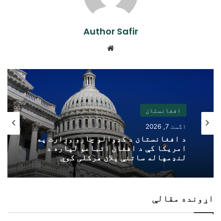
Author Safir
Website
افغانستان
اگست 7, 2026
د افغانستان د کډوالو چارو وزارت په
امریکا کې د افغان اتباعو لپاره د
لنډمهاله ساتنې پلان هرکلی کوي
اړونده مقالې