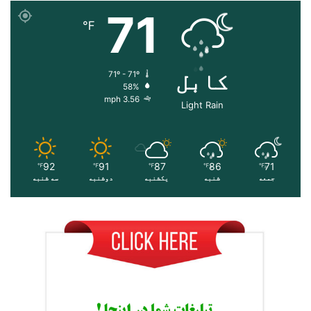
71
℉
کابل
71º - 71º
58%
3.56 mph
Light Rain
92
91
87
86
71
℉
℉
℉
℉
℉
جمعه
شنبه
یکشنبه
دوشنبه
سه شنبه