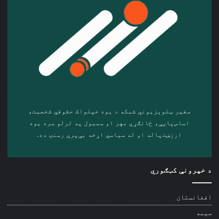
سفیر ټلوېزیوني شبکه د‎ یوه خپلواک حقوقي شخصیت،
اساس‌پاڼې، ځانګړي مهر او سمبول په لرلو سره ‎یوه
ارزښت‌پاله او ‎له سیاسي اړخه بې‌پرې رسنۍ ده.
د خپرونې کټګوري
افغانستان
سیمه