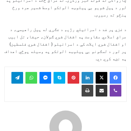
چارواکی له قوله خبر ورکړی: له عراق څخه د اسرائیلو په
لور د پیل شویو بې پیلوټه الوتکو اوسط شمېر هره ورځ
پنځو ته رسیږی.
د غزې پر ضد د اسرائیلي رژیم د جګړې له پیل راهیسې، د
عراق اسلامي مقاومت په اشغال شوي ګولان، حیفا، تل ابیب
او اشغال شوي ایلات کې د اسرائیلو ( اشغال شوي فلسطین)
پر لور د لسګونو بې پیلوټه الوتکو په وسیله پوځي اهداف
په نښه کړي دي.
legram
WhatsApp
Messenger
Skype
Pinterest
LinkedIn
Print
Share via Email
Viber