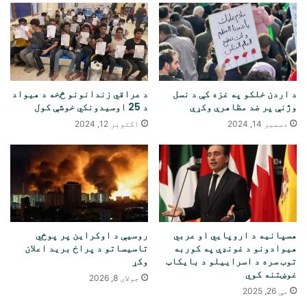
د اردن خلکو په غزه کې د نسل
د عراقي زندانونو څخه د هیواد
وژنې پر ضد مظاهرې وکړې
د 25 اوسیدونکي خوشې کول
دسمبر 14, 2024
اکتوبر 12, 2024
هسپانیه د اروپايي او عربي
روسیې د اوکراین پر پوځي
هیوادونو د غونډې په کوربه
تاسیساتو د پراخ برید اعلان
توب سره د اسراییلو د بایکاټ
وکړ
غوښتنه کوي
جولای 8, 2026
مې 26, 2025