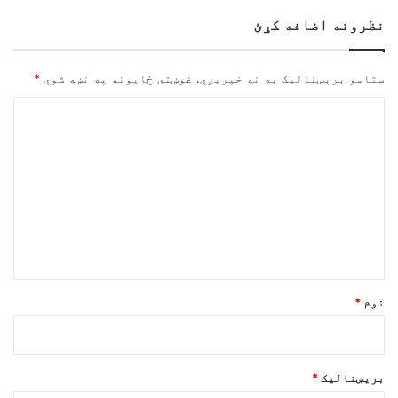
نظرونه اضافه کړئ
ستاسو برېښناليک به نه خپريږي.
غوښتى ځایونه په نښه شوي
*
څ
ر
گ
ن
د
و
ن
*
نوم
*
بریښنالیک
*