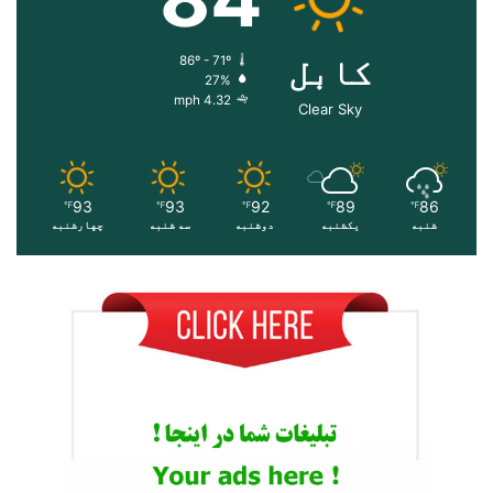
کابل
86º - 71º
27%
4.32 mph
Clear Sky
93
93
92
89
86
℉
℉
℉
℉
℉
شنبه
یکشنبه
دوشنبه
سه شنبه
چهارشنبه