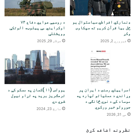
ډنمارکي افراطي سیاستوال یو
د روسیې هوايي دفاع ۷۴
ځل بیا قرآن کریم ته سپکاوی
اوکرایني بې پیلوټه الوتکې
وکړ
وویشتلې
فبروري 2, 2025
جولای 29, 2025
اسراییلي رسنۍ د ایران پر
یوولس (۱۱ )کسان په مسکو کې د
وړاندې د عملیاتو لپاره په
ترهګریز برید په تړاو نیول
موساد کې د نوې څانګې د
شوي دي
جوړولو خبر ورکوي
مارچ 23, 2024
مې 31, 2026
نظرونه اضافه کړئ