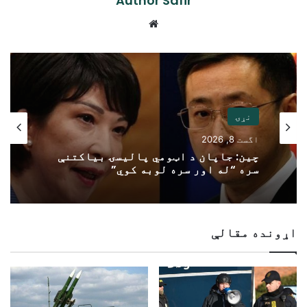
Author Safir
Website
نړۍ
اگست 8, 2026
چین: جاپان د اټومي پالیسۍ بیاکتنې
سره “له اور سره لوبه کوي”
اړونده مقالې