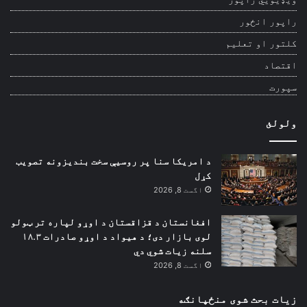
راپور انځور
کلتور او تعلیم
اقتصاد
سپورت
ولولئ
د امریکا سنا پر روسیې سخت بندیزونه تصویب
کړل
اگست 8, 2026
افغانستان د قزاقستان د اوړو لپاره تر ټولو
لوی بازار دی؛ د هیواد د اوړو صادرات ۱۸.۳
سلنه زیات شوي دي
اگست 8, 2026
زیات بحث شوی منځپانګه