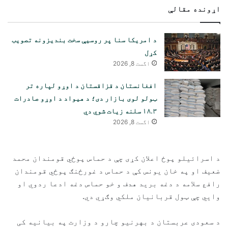
اړونده مقالې
د امریکا سنا پر روسیې سخت بندیزونه تصویب
کړل
اگست 8, 2026
افغانستان د قزاقستان د اوړو لپاره تر
ټولو لوی بازار دی؛ د هیواد د اوړو صادرات
۱۸.۳ سلنه زیات شوي دي
اگست 8, 2026
د اسرائیلو پوځ اعلان کړی چې د حماس پوځي قومندان محمد
ضعیف او په خان یونس کې د حماس د غورځنګ پوځي قومندان
رافع سلامه د دغه برید هدف و خو حماس دغه ادعا ردوي او
وايي چې ټول قربانیان ملکي وګړي دي.
د سعودی عربستان د بهرنیو چارو د وزارت په بیانیه کی