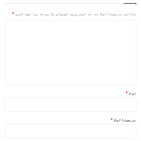
ستاسو برېښناليک به نه خپريږي.
غوښتى ځایونه په نښه شوي
*
څ
ر
گ
ن
د
و
ن
*
نوم
*
بریښنالیک
*