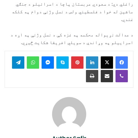
راغلي دي: د سعودي عربستان پاچا د اسرائیلو د جنګي
ماشین له خوا د فلسطیني ولس د نسل وژنې دوام په کلکه
غندي.
د عدالت نړیواله محکمه په غزه کې د نسل وژنې په اړه د
اسراییلو په وړاندې د سویلي افریقا شکایت څیړي.
legram
WhatsApp
Messenger
Skype
Pinterest
LinkedIn
Print
Share via Email
Viber