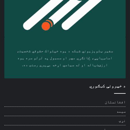
سفیر ټلوېزیوني شبکه د‎ یوه خپلواک حقوقي شخصیت،
اساس‌پاڼې، ځانګړي مهر او سمبول په لرلو سره ‎یوه
ارزښت‌پاله او ‎له سیاسي اړخه بې‌پرې رسنۍ ده.
د خپرونې کټګوري
افغانستان
سیمه
نړۍ
ویډیويي راپور