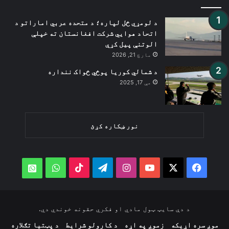
د لومړي ځل لپاره؛ د متحده عربي اماراتو د
اتحاد هوايي شرکت افغانستان ته خپلې
الوتنې پیل کړې
مارچ 21, 2026
د شمالي کوریا پوځي ځواک ننداره
مې 17, 2025
نور ښکاره کړئ
WhatsApp
TikTok
Telegram
Instagram
YouTube
Facebook
X
atsApp
د دې سایټ ټول مادي او فکري حقونه خوندي دي.
موږ سره اړیکه
زموږ په اړه
د کارولو شرایط
د پټتیا تګلاره