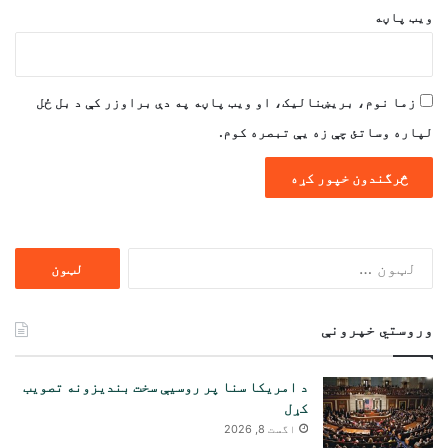
ویب پاڼه
زما نوم، بریښنالیک، او ویب پاڼه په دې براوزر کې د بل ځل
لپاره وساتئ چې زه یې تبصره کوم.
ددی
لپاره
لټون:
وروستي خپرونې
د امریکا سنا پر روسیې سخت بندیزونه تصویب
کړل
اگست 8, 2026