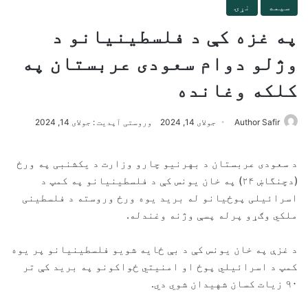
سیمه
نړۍ
په غزه کې د فلسطینیانو د
وژلو دوام سعودی عربستان په
کلکه وغانده
Author Safir
جولای 14, 2024
وروستی آپدیت : جولای 14, 2024
د سعودی عربستان د بهرنیو چارو وزارت د یکشنبی په ورځ
(دچنگاښ ۲۴) په خان یونس کې د فلسطینیانو په کمپ د
اسرائیلی پوځیانو له برید یوه ورځ وروسته د فلسطینی
ملکي وګړو پرله پسې وژنه وغندله.
د غزې په خان یونس کې د بې ځایه شویو فلسطینیانو پر یوه
کمپ د اسرائیلي پوځ او امنیتي ځواکونو په برید کې تر
۹۰ زیات کسان شهیدان شوي دي.