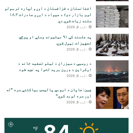
افغانستان د قزاقستان د اوړو لپاره تر ټولو
لوی بازار دی؛ د هیواد د اوړو صادرات ۱۸.۳
سلنه زیات شوي دي
اگست 8, 2026
په هلمند کې ۹۱ میلیونه وسلې او پوځي
تجهیزات نیول شوي
اگست 8, 2026
د روسیې د سیزران د تیلو تصفیه خانه د
اوکراین د ډرون برید لخوا په نښه شوه
اگست 8, 2026
چین: جاپان د اټومي پالیسۍ بیاکتنې سره “له
اور سره لوبه کوي”
اگست 8, 2026
84
℉