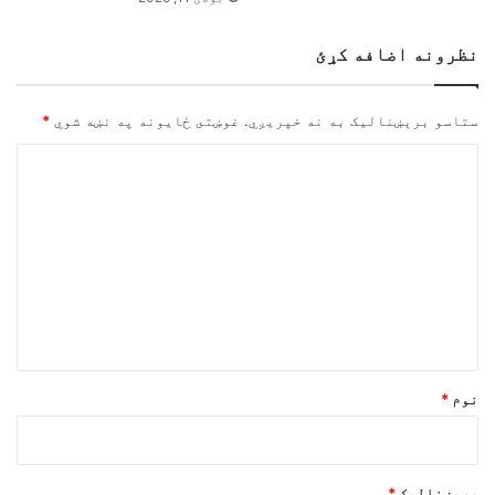
نظرونه اضافه کړئ
ستاسو برېښناليک به نه خپريږي.
غوښتى ځایونه په نښه شوي
*
څ
ر
گ
ن
د
و
ن
*
نوم
*
بریښنالیک
*