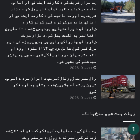
په مزار شریف کې د کارته ایشاني او اماني
عامه سړکونو د قیر کولو کار پیل شو د مزار
شریف په اوومه ناحیه کې د کارته ایشاني او
اماني عامه سړکونو د قیر کولو کار د
ښاروالۍ د پراختیایي بودیجې څخه د ۲۰ ملیون
افغانیو په لګښت پیل شو. د مزار شریف
ښاروالۍ چارواکي وايي چې پدې پروژه کې د یو
سړک قیر کول شامل دي چې ۱۱۷۴ متره اوږد او
اته متره پلن دی، او ټاکل شوې ده چې په پنځو
میاشتو کې بشپړ شي.
اگست 9, 2026
وال سټریټ ژورنال: ټرمپ د ایران سره د اټومي
تړون پرته له جګړې څخه د وتلو په اړه فکر
کوي
اگست 9, 2026
زیات بحث شوی منځپانګه
په بلخ کې د معلولیت لرونکو کسانو له ۵۰ څخه
زیاتو کورنیو ته د روژې د مرستو ویش