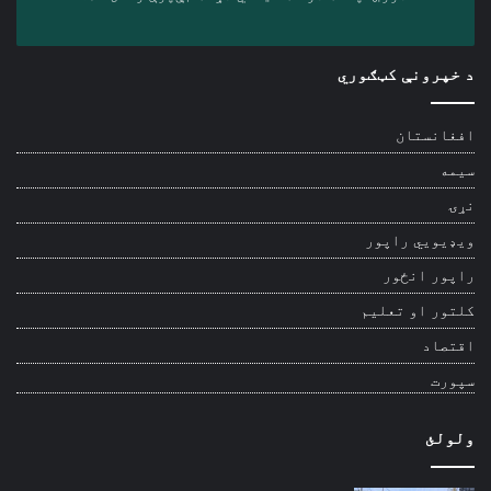
د خپرونې کټګوري
افغانستان
سیمه
نړۍ
ویډیويي راپور
راپور انځور
کلتور او تعلیم
اقتصاد
سپورت
ولولئ