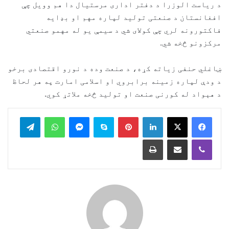
د ریاست الوزرا د دفتر اداری مرستیال دا هم وویل چې
افغانستان د صنعتی تولید لپاره مهم او بډایه
فاکتورونه لري چې کولای شي د سیمې یو له مهمو صنعتي
مرکزونو څخه شي.
ښاغلي حنفی زیاته کړه، د صنعت وده د نورو اقتصادی برخو
د ودې لپاره زمینه برابروي او اسلامی امارت په هر لحاظ
د هېواد له کورنی صنعت او تولید څخه ملاتړ کوي.
legram
WhatsApp
Messenger
Skype
Pinterest
LinkedIn
Print
Share via Email
Viber