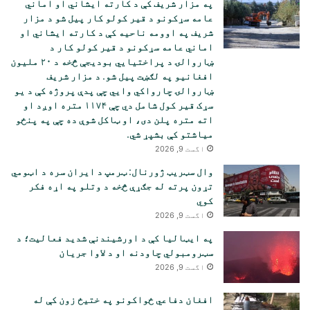
په مزار شریف کې د کارته ایشاني او اماني
عامه سړکونو د قیر کولو کار پیل شو د مزار
شریف په اوومه ناحیه کې د کارته ایشاني او
اماني عامه سړکونو د قیر کولو کار د
ښاروالۍ د پراختیایي بودیجې څخه د ۲۰ ملیون
افغانیو په لګښت پیل شو. د مزار شریف
ښاروالۍ چارواکي وايي چې پدې پروژه کې د یو
سړک قیر کول شامل دي چې ۱۱۷۴ متره اوږد او
اته متره پلن دی، او ټاکل شوې ده چې په پنځو
میاشتو کې بشپړ شي.
اگست 9, 2026
وال سټریټ ژورنال: ټرمپ د ایران سره د اټومي
تړون پرته له جګړې څخه د وتلو په اړه فکر
کوي
اگست 9, 2026
په ایټالیا کې د اورشیندنې شدید فعالیت؛ د
سټرومبولي چاودنه او د لاوا جریان
اگست 9, 2026
افغان دفاعي ځواکونو په ختیځ زون کې له