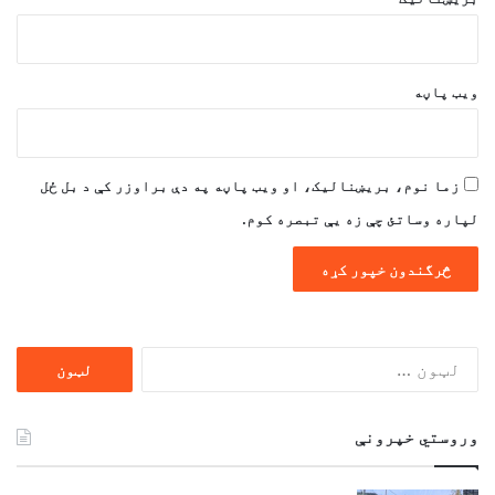
ویب پاڼه
زما نوم، بریښنالیک، او ویب پاڼه په دې براوزر کې د بل ځل
لپاره وساتئ چې زه یې تبصره کوم.
ددی
لپاره
لټون:
وروستي خپرونې