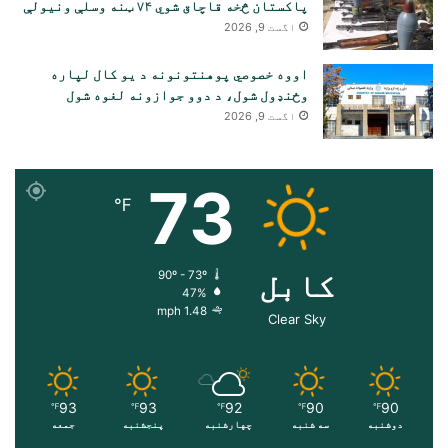
پاکستان څخه قاچاق شوي ۷۴ ټنه وسلې ونیولې
اگست 9, 2026
اووه خصوصي پوهنتونونه د یو کال لپاره
وځنډول شول، د دوو جوازونه لغوه شول
اگست 9, 2026
73
℉
کابل
90º - 73º
47%
1.48 mph
Clear Sky
93
93
92
90
90
℉
℉
℉
℉
℉
دوشنبه
سه شنبه
چهارشنبه
پنجشنبه
جمعه