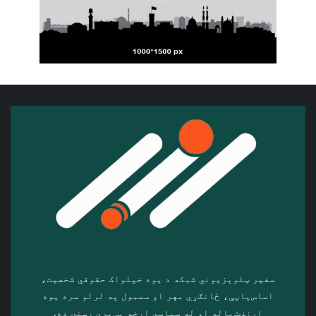
سفیر ټلوېزیوني شبکه د‎ یوه خپلواک حقوقي شخصیت،
اساس‌پاڼې، ځانګړي مهر او سمبول په لرلو سره ‎یوه
ارزښت‌پاله او ‎له سیاسي اړخه بې‌پرې رسنۍ ده.