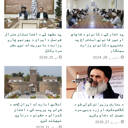
په تخار کې د کانونو د قاچاق
په مشهد کې د افغانستان جنرال
او غیر قانوني استخراج په
قونسل د ایران د بهرنیو چارو
مخنیوي د کانونو وزارت
وزارت د ماموریت له نوي مشر
ټینګار
سره وکتل
اکتوبر 28, 2024
مې 25, 2026
د معارف وزیر: نن کولی شو د
اسلامي امارت له ایران څخه د
کلاشینکوف او زرد ډببې سره
شړلو په پروسه کې د افغان
دښمن ته دفاع وکړې
کډوالو د حقونو د درناوي
غوښتنه کوي
اپریل 27, 2026
جولای 11, 2025