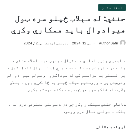
افغانستان
حنفي: له سېلاب ځپلو سره ټول
هیوادوال باید همکاري وکړي
Author Safir
مې 12, 2024
وروستی آپدیت : مې 12, 2024
د لومړي وزير اداری مرستيال مولوی عبدالسلام حنفي د
صنايعو د اوونۍ په مناسبت د ملي او نړيوال نندارتون د
پرانېستې په مراسمو کې له سوداګرو او ټولو هېوادوالو
وغوښتل چې د وروستيو سېلاب ځپلو په ځانګړي ډول د بغلان
ولايت له خلکو سره هر څومره ممکنه مرسته وکړي.
ښاغلي حنفی ټینګار وکړ چې دی د ټولنې مصنوعي غړی نه ،
بلکه د ټولنې فعال غړی ووسو.
اړونده مقالې