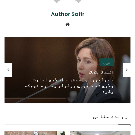
Author Safir
Website
نړۍ
اگست 8, 2026
د مولدووا ولسمشر د اسلامي امارت
پلاوي ته د ویزې ورکولو په اړه نیوکه
وکړه
اړونده مقالې