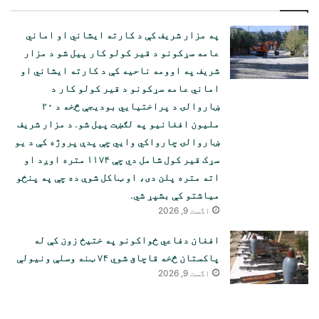
په مزار شریف کې د کارته ایشاني او اماني
عامه سړکونو د قیر کولو کار پیل شو د مزار
شریف په اوومه ناحیه کې د کارته ایشاني او
اماني عامه سړکونو د قیر کولو کار د
ښاروالۍ د پراختیایي بودیجې څخه د ۲۰
ملیون افغانیو په لګښت پیل شو. د مزار شریف
ښاروالۍ چارواکي وايي چې پدې پروژه کې د یو
سړک قیر کول شامل دي چې ۱۱۷۴ متره اوږد او
اته متره پلن دی، او ټاکل شوې ده چې په پنځو
میاشتو کې بشپړ شي.
اگست 9, 2026
افغان دفاعي ځواکونو په ختیځ زون کې له
پاکستان څخه قاچاق شوي ۷۴ ټنه وسلې ونیولې
اگست 9, 2026