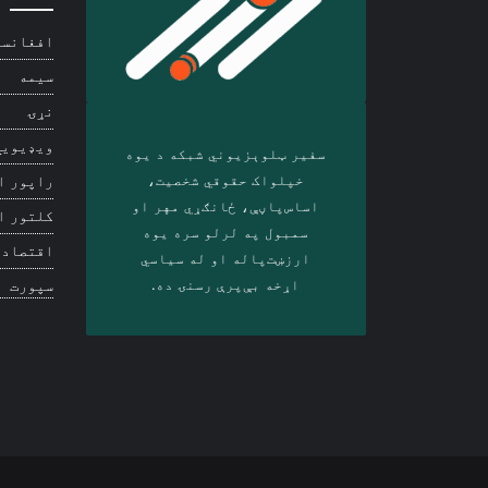
افغانست
سیمه
نړۍ
ویډیويي
سفیر ټلوېزیوني شبکه د‎ یوه
خپلواک حقوقي شخصیت،
راپور ا
اساس‌پاڼې، ځانګړي مهر او
کلتور ا
سمبول په لرلو سره ‎یوه
اقتصاد
ارزښت‌پاله او ‎له سیاسي
اړخه بې‌پرې رسنۍ ده.
سپورت