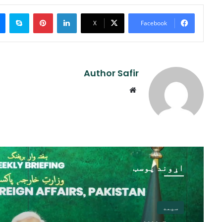
ype
Pinterest
LinkedIn
X
Facebook
Author Safir
Website
اړوند پوسټ
سیمه