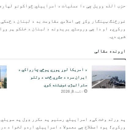
حزب الله وویل چې دا عملیات د اسراییلي ځواکونو لپاره 
غورځنګ ټینګار وکړ چې اسلامي مقاومت به د لبنان د ځمکې 
ورکړي، او دا چې وروستي بریدونه د لبنان د خلکو پر وړا
شوي دي.
اړونده مقالې
د امریکا لوړ پوړي پوځي چارواکي د
ایران سره د جګړې څخه د وتلو
ستراتیژۍ غوښتنه کوي
اگست 8, 2026
په ورته وخت کې، اسراییلي رسنیو په مکرر ډول په سویلي 
ورکړی؛ یوه اصطلاح چې معمولا د اسراییلي اردو لخوا د در