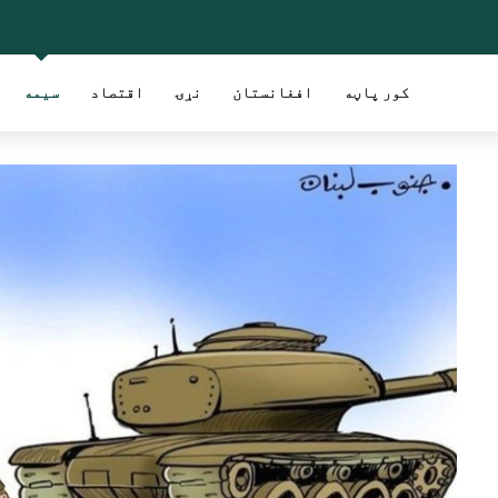
کور پاڼه
افغانستان
نړۍ
اقتصاد
سیمه