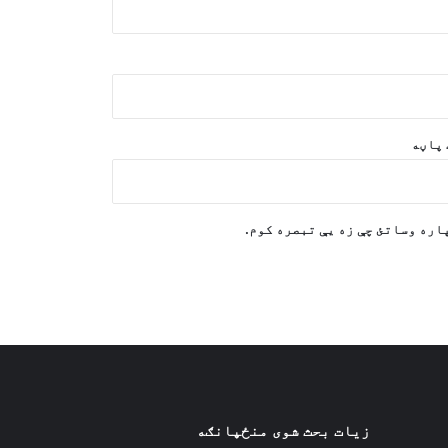
ټرمپ یو ځل بیا ایران ته ګواښ وکړ،
او ویې ویل چې هغه غواړي یوه
معامله وکړي
پاڼه
۳۲۵ افغان کډوال د پاکستان له
زندانونو څخه خوشې او هیواد ته
راستانه شوي
اره وساتئ چې زه یې تبصره کوم.
د سعودي عربستان، پاکستان، مصر او
ترکیې څلور اړخیزه غونډه د سیمه
ییزو تاوتریخوالي کمولو باندې
ټینګار کوي
زیات بحث شوی منځپانګه