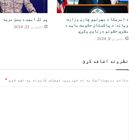
د امریکا د بهرنیو چارو وزارت
پر تل ابیب د یمن برید
ویاند: د پاکستان حکومت باید د
اکتوبر 22, 2024
بشري حقونو درناوی وکړي
اکتوبر 9, 2024
نظرونه اضافه کړئ
ستاسو برېښناليک به نه خپريږي.
غوښتى ځایونه په نښه شوي
*
څ
ر
گ
ن
د
و