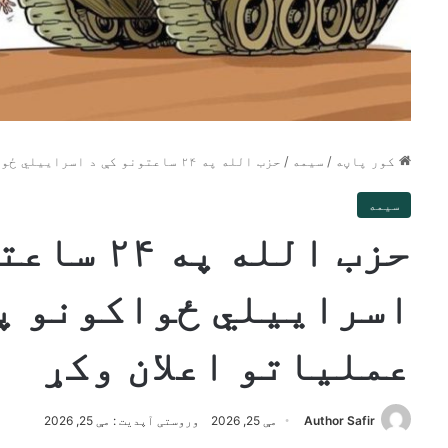
کور پاڼه
/
سیمه
/
حزب الله په ۲۴ ساعتونو کې د اسراییلي ځواکونو پر وړاندې د ۲۸ عملیاتو اعلان وکړ
سیمه
حزب الله په
عملیاتو اعلان وکړ
Author Safir
مې 25, 2026
وروستی آپدیت : مې 25, 2026