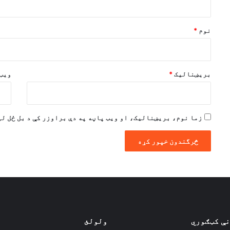
ن
*
نوم
*
بریښنالیک
*
ویب 
زما نوم، بریښنالیک، او ویب پاڼه په دې براوزر کې د بل ځل لپ
نې کټګوري
ولولئ