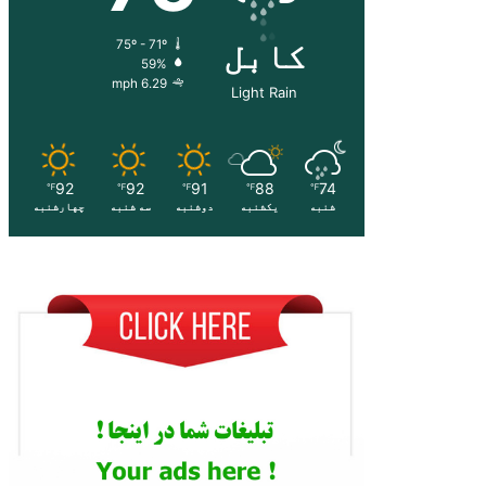
کابل
75º - 71º
59%
6.29 mph
Light Rain
92
92
91
88
74
℉
℉
℉
℉
℉
شنبه
یکشنبه
دوشنبه
سه شنبه
چهارشنبه