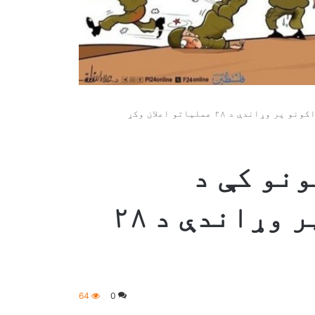
 ۲۴ ساعتونو کې د
اسراییلي ځواکونو پر وړاندې د ۲۸
64
0