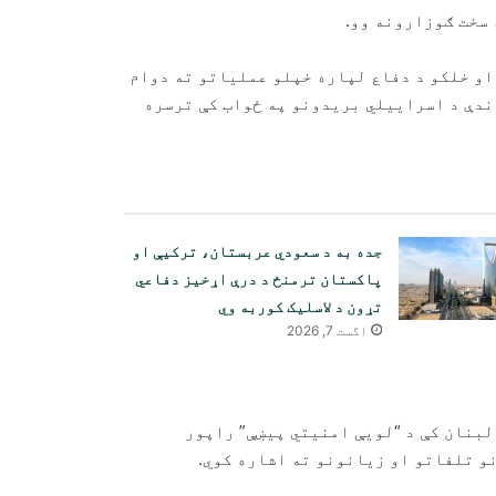
سخت ګوزارونه وو.
او خلکو د دفاع لپاره خپلو عملیاتو ته دوام
ندې د اسراییلي بریدونو په ځواب کې ترسره
جده به د سعودي عربستان، ترکیې او
پاکستان ترمنځ د درې اړخیز دفاعي
تړون د لاسلیک کوربه وي
اگست 7, 2026
د لبنان په جنوب کې د اسراییلو
هوايي بریدونه
لبنان کې د “لویې امنیتي پیښې” راپور
د هرمز تنګي کې د تیلو ټانکر ته
نو تلفاتو او زیانونو ته اشاره کوي.
نږدې دوه چاودنې