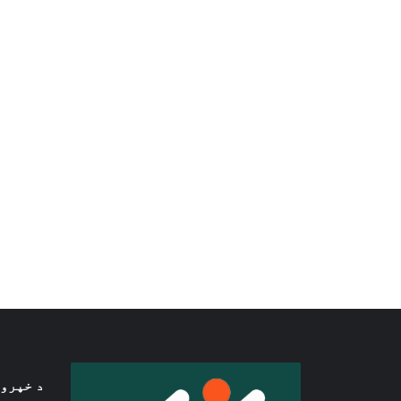
د خپرو