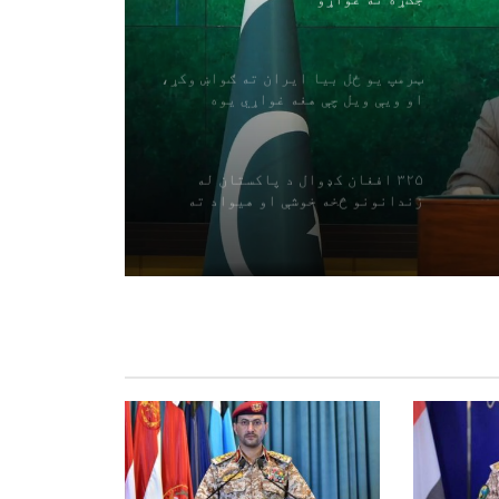
ټرمپ یو ځل بیا ایران ته ګواښ وکړ،
او ویې ویل چې هغه غواړي یوه
معامله وکړي
۳۲۵ افغان کډوال د پاکستان له
زندانونو څخه خوشې او هیواد ته
راستانه شوي
د سعودي عربستان، پاکستان، مصر او
ترکیې څلور اړخیزه غونډه د سیمه
ییزو تاوتریخوالي کمولو باندې
ټینګار کوي
د لبنان په جنوب کې د اسراییلو
هوايي بریدونه
د هرمز تنګي کې د تیلو ټانکر ته
نږدې دوه چاودنې