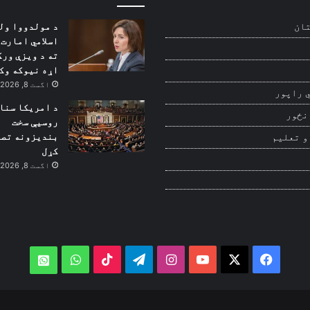
د مولدووا ول
ان
اسلامي امارت 
ته د ویزې ورک
اړه نیوکه وک
اگست 8, 2026
 راپور
د امریکا سنا
نځور
روسیې سخت
بندیزونه تص
و تعلیم
کړل
اگست 8, 2026
WhatsApp
TikTok
Telegram
Instagram
YouTube
Facebook
X
atsApp