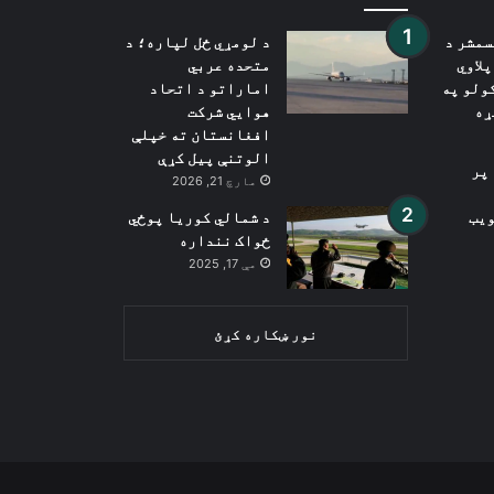
سمشر د
د لومړي ځل لپاره؛ د
پلاوي
متحده عربي
ولو په
اماراتو د اتحاد
ړه
هوايي شرکت
افغانستان ته خپلې
الوتنې پیل کړې
 پر
مارچ 21, 2026
ویب
د شمالي کوریا پوځي
ځواک ننداره
مې 17, 2025
نور ښکاره کړئ
Wh