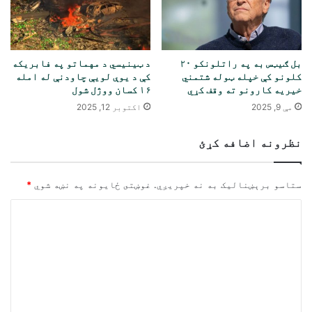
بل ګیټس به په راتلونکو ۲۰
د ټینیسي د مهماتو په فابریکه
کلونو کې خپله ټوله شتمني
کې د یوې لویې چاودنې له امله
خیریه کارونو ته وقف کړي
۱۶ کسان ووژل شول
مې 9, 2025
اکتوبر 12, 2025
نظرونه اضافه کړئ
ستاسو برېښناليک به نه خپريږي.
غوښتى ځایونه په نښه شوي
*
څ
ر
گ
ن
د