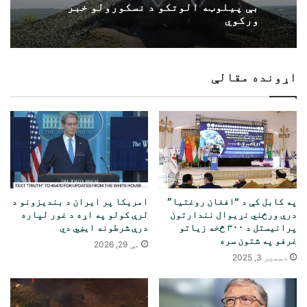
بې پیلوټه الوتکو د نسکورولو خبر
ورکوي
اړونده مقالې
په کابل کې د “افغان روغتیا”
امریکا پر ایران د بندیزونو د
درې ورځني نړیوال نندارتون
لرې کولو په اړه د غور لپاره
پرانیستل د ۳۰۰ څخه زیاتو
درې شرطونه ایښي دي
غرفو په شتون سره
مې 29, 2026
دسمبر 3, 2025