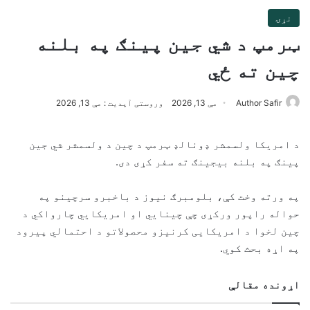
نړۍ
ټرمپ د شي جین پینګ په بلنه
چین ته ځي
Author Safir
مې 13, 2026
وروستی آپدیت : مې 13, 2026
د امریکا ولسمشر ډونالډ ټرمپ د چین د ولسمشر شي جین
پینګ په بلنه بیجینګ ته سفر کړی دی.
په ورته وخت کې، بلومبرګ نیوز د باخبرو سرچینو په
حواله راپور ورکړی چې چینایي او امریکایي چارواکي د
چین لخوا د امریکایی کرنیزو محصولاتو د احتمالي پیرود
په اړه بحث کوي.
اړونده مقالې