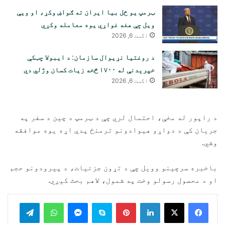
ټرمپ یو ځل بیا ایران ته ګواښ وکړ، او ویې
ویل چې هغه غواړي یوه معامله وکړي
اگست 6, 2026
د روغتیا نړیوال سازمان: د ایبولا چټکې
خپرېدنې له ۱۷۰۰ څخه زیات کسان وژلي دي
اگست 6, 2026
د راپور له مخې، احتمال لري چې د ټرمپ د چین د سفر په
جریان کې د دواړو هیوادونو ترمنځ پدې اړه یوه موافقه
وشي.
باخبره سرچینو وویل چې د تړون جزئیات، د پیرودونو حجم
او د محصول رسولو وخت په شمول، لاهم بحث کیږي.
legram
WhatsApp
Messenger
Skype
Pinterest
LinkedIn
Print
Share via Email
Viber