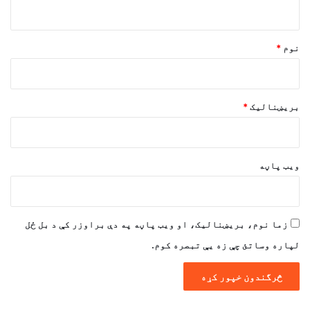
و
ن
*
نوم
*
بریښنالیک
*
ویب پاڼه
زما نوم، بریښنالیک، او ویب پاڼه په دې براوزر کې د بل ځل
لپاره وساتئ چې زه یې تبصره کوم.