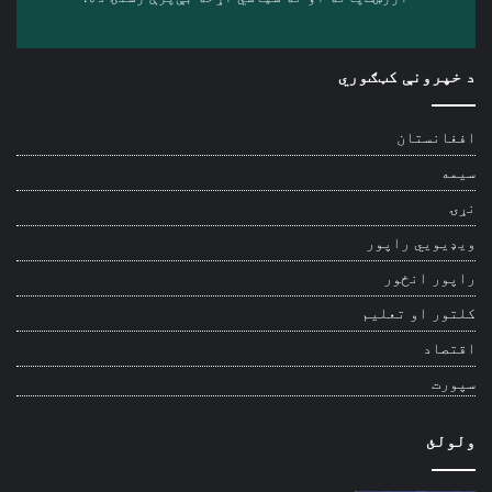
د خپرونې کټګوري
افغانستان
سیمه
نړۍ
ویډیويي راپور
راپور انځور
کلتور او تعلیم
اقتصاد
سپورت
ولولئ