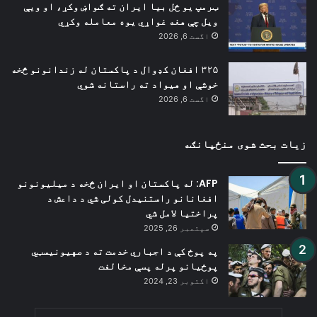
ټرمپ یو ځل بیا ایران ته ګواښ وکړ، او ویې
ویل چې هغه غواړي یوه معامله وکړي
اگست 6, 2026
۳۲۵ افغان کډوال د پاکستان له زندانونو څخه
خوشې او هیواد ته راستانه شوي
اگست 6, 2026
زیات بحث شوی منځپانګه
AFP: له پاکستان او ایران څخه د میلیونونو
افغانانو راستنیدل کولی شي د داعش د
پراختیا لامل شي
سپتمبر 26, 2025
په پوځ کې د اجباري خدمت ته د صهیونیسټي
پوځیانو پرله پسې مخالفت
اکتوبر 23, 2024