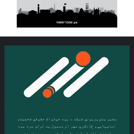
سفیر ټلوېزیوني شبکه د‎ یوه خپلواک حقوقي شخصیت،
اساس‌پاڼې، ځانګړي مهر او سمبول په لرلو سره ‎یوه
ارزښت‌پاله او ‎له سیاسي اړخه بې‌پرې رسنۍ ده.