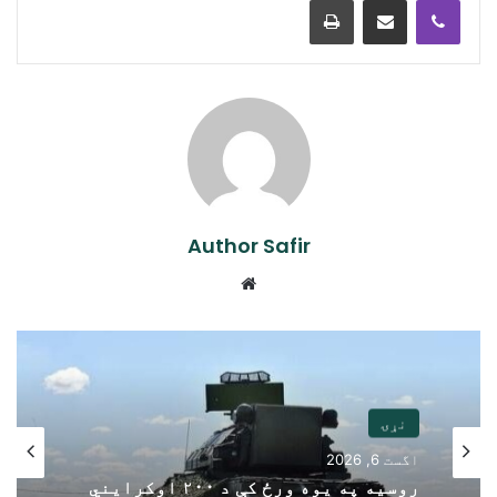
Author Safir
Website
نړۍ
اگست 6, 2026
روسیه په یوه ورځ کې د ۲۰۰ اوکرایني