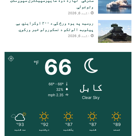
سترګې” لپاره دوه هایپرسپیکٹرل سپوږمکۍ
وتوغولې
اگست 6, 2026
روسیه په یوه ورځ کې د ۲۰۰ اوکرایني بې
پیلوټه الوتکو د نسکورولو خبر ورکوي
اگست 6, 2026
66
℉
کابل
66º - 66º
32%
2.35 mph
Clear Sky
93
92
87
87
89
℉
℉
℉
℉
℉
جمعه
شنبه
یکشنبه
دوشنبه
سه شنبه