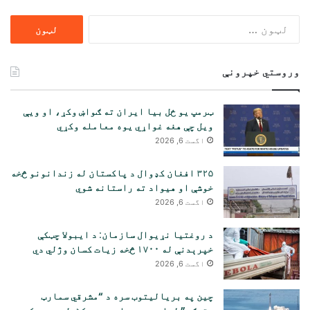
ددی
لپاره
لټون:
وروستي خپرونې
ټرمپ یو ځل بیا ایران ته ګواښ وکړ، او ویې
ویل چې هغه غواړي یوه معامله وکړي
اگست 6, 2026
۳۲۵ افغان کډوال د پاکستان له زندانونو څخه
خوشې او هیواد ته راستانه شوي
اگست 6, 2026
د روغتیا نړیوال سازمان: د ایبولا چټکې
خپرېدنې له ۱۷۰۰ څخه زیات کسان وژلي دي
اگست 6, 2026
چین په بریالیتوب سره د “مشرقي سمارټ