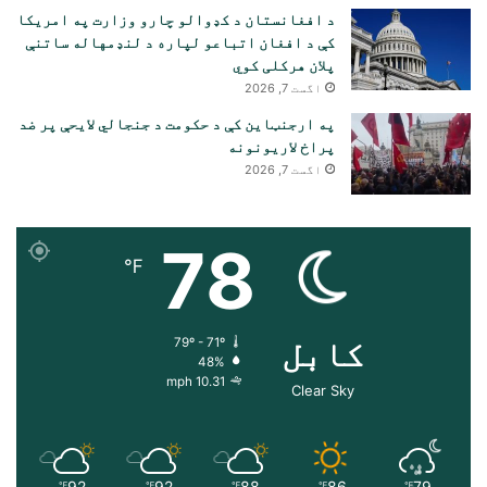
د افغانستان د کډوالو چارو وزارت په امریکا
کې د افغان اتباعو لپاره د لنډمهاله ساتنې
پلان هرکلی کوي
اگست 7, 2026
په ارجنټاین کې د حکومت د جنجالي لایحې پر ضد
پراخ لاریونونه
اگست 7, 2026
78
℉
کابل
79º - 71º
48%
10.31 mph
Clear Sky
92
92
88
86
79
℉
℉
℉
℉
℉