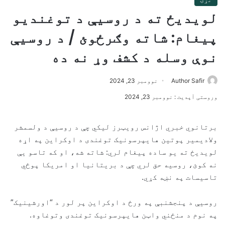
لویدیځ ته د روسیې د توغندیو
پیغام: شاته وګرځوئ / د روسیې
نوې وسله د کشف وړ نه ده
Author Safir
نوومبر 23, 2024
وروستی آپدیت : نوومبر 23, 2024
برتانوي خبري اژانس رویټرز لیکي چې د روسیې د ولسمشر
ولادیمیر پوتین هایپرسونیک توغندی د اوکراین په اړه
لویدیځ ته یو ساده پیغام لري: شاته شه، او که تاسو یې
نه کوئ، روسیه حق لري چې د بریتانیا او امریکا پوځي
تاسیسات په نښه کړي.
روسیې د پنجشنبې په ورځ د اوکراین پر لور د “اورشینیک”
په نوم د منځني واټن هایپرسونیک توغندی وتوغاوه.