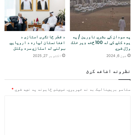
په سودان کې بشري ناورین / په
د قطر ځانګړی استازی د
یوه کلي کې له 100 څخه ډیر خلک
افغانستان لپاره د اروپايي
وژل شوي
ټولنې له استازي سره وکتل
جون 6, 2024
اکتوبر 27, 2025
نظرونه اضافه کړئ
ستاسو برېښناليک به نه خپريږي.
غوښتى ځایونه په نښه شوي
*
څ
ر
گ
ن