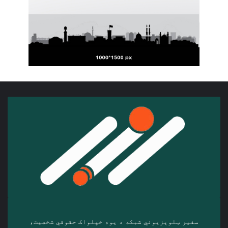
سفیر ټلوېزیوني شبکه د‎ یوه خپلواک حقوقي شخصیت،