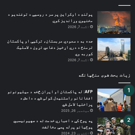
پولنډ د اوکراین پر سر د روسیې د توغندیو د
مخنیوي وړاندیز کوي
اگست 7, 2026
جده به د سعودي عربستان، ترکیې او پاکستان
ترمنځ د درې اړخیز دفاعي تړون د لاسلیک
کوربه وي
اگست 7, 2026
زیات بحث شوی منځپانګه
AFP: له پاکستان او ایران څخه د میلیونونو
افغانانو راستنیدل کولی شي د داعش د
پراختیا لامل شي
سپتمبر 26, 2025
په پوځ کې د اجباري خدمت ته د صهیونیسټي
پوځیانو پرله پسې مخالفت
اکتوبر 23, 2024