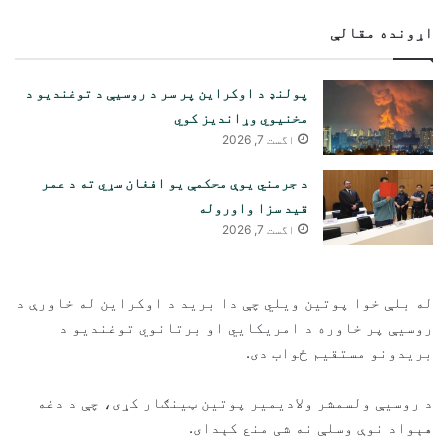
اړونده مقالې
پولنډ د اوکراین پر سر د روسیې د توغندیو د
مخنیوي وړاندیز کوي
اگست 7, 2026
د جرمني یوې محکمې یو افغان سړي ته د عمر
قید سزا واوروله
اگست 7, 2026
له بلې خوا پوتین ویلي چې دا برید د اوکراین له خاورې د
روسیې پر خاوره د امریکايي او برتانوي توغندیو د
بریدونو مستقیم ځواب دی.
د روسیې ولسمشر ولادیمیر پوتین ټینګار کړی، چې د دغه
هېواد نوې وسلې نه شی منع کېدای.