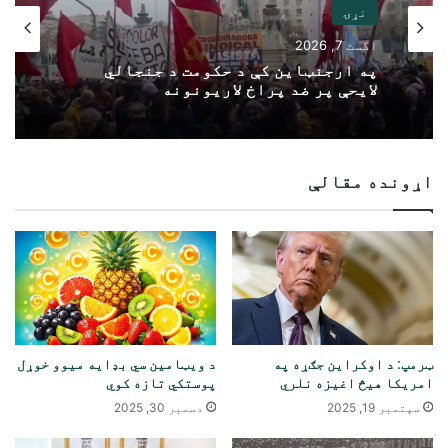
نړۍ
اگست 7, 2026
په ارجنټاین کې د حکومت د جنجالي
لایحې پر ضد پراخ لاریونونه
اړونده مقالې
ټرمپ: د اوکراین جګړه په
د ویټامین سي بډایه میوو خوړل
امریکا هیڅ اغیزه نلري
پوستکي تازه کوي
سپتمبر 19, 2025
دسمبر 30, 2025