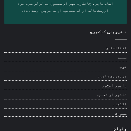
اساس‌پاڼې، ځانګړي مهر او سمبول په لرلو سره ‎یوه
ارزښت‌پاله او ‎له سیاسي اړخه بې‌پرې رسنۍ ده.
د خپرونې کټګوري
افغانستان
سیمه
نړۍ
ویډیويي راپور
راپور انځور
کلتور او تعلیم
اقتصاد
سپورت
ولولئ