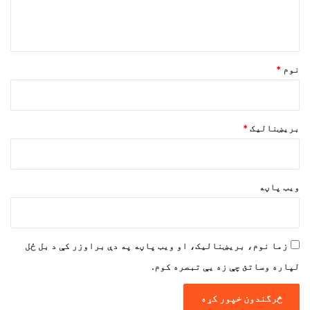
د
و
ن
*
نوم
*
بریښنالیک
*
ویب پاڼه
زما نوم، بریښنالیک، او ویب پاڼه په دې براوزر کې د بل ځل
لپاره وساتئ چې زه یې تبصره کوم.