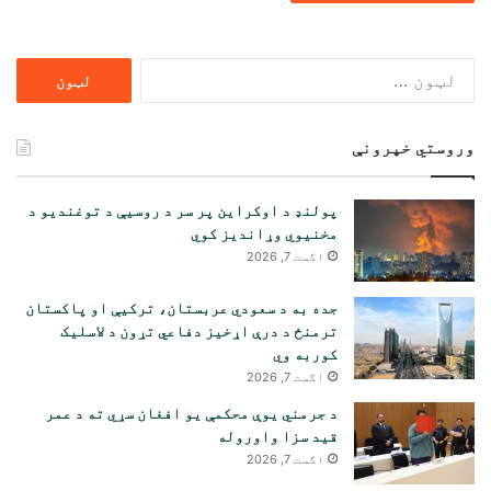
ددی
لپاره
لټون:
وروستي خپرونې
پولنډ د اوکراین پر سر د روسیې د توغندیو د
مخنیوي وړاندیز کوي
اگست 7, 2026
جده به د سعودي عربستان، ترکیې او پاکستان
ترمنځ د درې اړخیز دفاعي تړون د لاسلیک
کوربه وي
اگست 7, 2026
د جرمني یوې محکمې یو افغان سړي ته د عمر
قید سزا واوروله
اگست 7, 2026