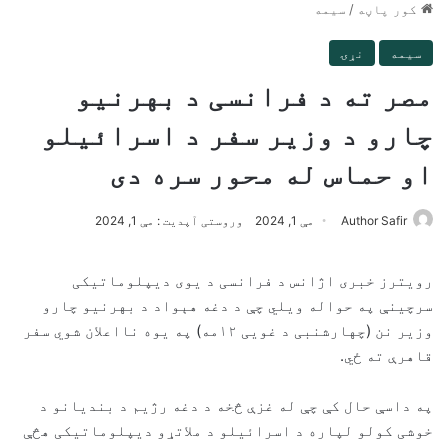
کور پاڼه
/
سیمه
سیمه
نړۍ
مصر ته د فرانسی د بهرنیو
چارو د وزیر سفر د اسرائیلو
او حماس له محور سره دی
Author Safir
مې 1, 2024
وروستی آپدیت : مې 1, 2024
رویترز خبری اژانس د فرانسی د یوی دیپلوماتیکی
سرچینې په حواله ویلي چې د دغه هېواد د بهرنیو چارو
وزیر نن (چهارشنبی د غویی ۱۲مه) په یوه نااعلان شوي سفر
قاهرې ته ځي.
په داسې حال کې چې له غزې څخه د دغه رژیم د بندیانو د
خوشی کولو لپاره د اسرائیلو د ملاتړو دیپلوماتیکی هڅې