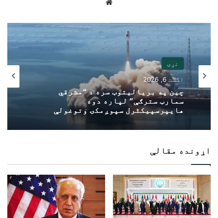
Website
نړۍ
اگست 6, 2026
چین په بریالیتوب سره د “مشرقي
سمارټ سترګې” لپاره دوه
هایپرسپیکٹرل سپوږمکۍ وتوغولې
اړونده مقالې