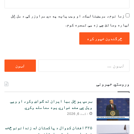
زما نوم، بریښنالیک، او ویب پاڼه په دې براوزر کې د بل ځل
لپاره وساتئ چې زه یې تبصره کوم.
ددی
لپاره
لټون:
وروستي خپرونې
ټرمپ یو ځل بیا ایران ته ګواښ وکړ، او ویې
ویل چې هغه غواړي یوه معامله وکړي
اگست 6, 2026
۳۲۵ افغان کډوال د پاکستان له زندانونو څخه