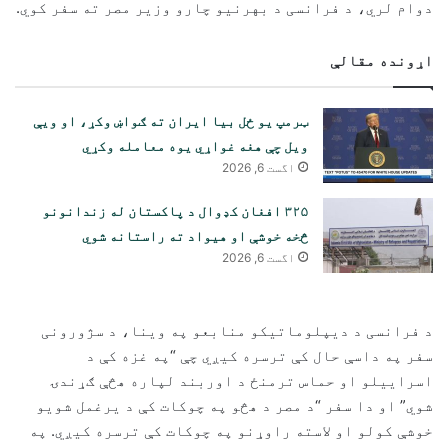
دوام لري، د فرانسی د بهرنیو چارو وزیر مصر ته سفر کوي.
اړونده مقالې
ټرمپ یو ځل بیا ایران ته ګواښ وکړ، او ویې
ویل چې هغه غواړي یوه معامله وکړي
اگست 6, 2026
۳۲۵ افغان کډوال د پاکستان له زندانونو
څخه خوشې او هیواد ته راستانه شوي
اگست 6, 2026
د فرانسی د دیپلوماتیکو منابعو په وینا، د سژورونی
سفر په داسې حال کې ترسره کیږي چې “په غزه کې د
اسراییلو او حماس ترمنځ د اوربند لپاره هڅې ګړندۍ
شوي” او دا سفر “د مصر د هڅو په چوکات کې د یرغمل شویو
خوشې کولو او لاسته راوړنو په چوکات کې ترسره کیږي. په