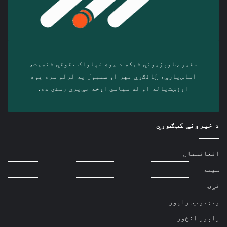
سفیر ټلوېزیوني شبکه د‎ یوه خپلواک حقوقي شخصیت،
اساس‌پاڼې، ځانګړي مهر او سمبول په لرلو سره ‎یوه
ارزښت‌پاله او ‎له سیاسي اړخه بې‌پرې رسنۍ ده.
د خپرونې کټګوري
افغانستان
سیمه
نړۍ
ویډیويي راپور
راپور انځور