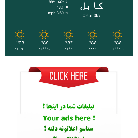
کابل
88º - 69º
13%
3.69 mph
Clear Sky
93
89
87
88
88
℉
℉
℉
℉
℉
پنجشنبه
جمعه
شنبه
یکشنبه
دوشنبه