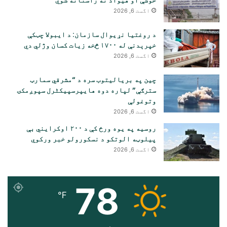
خوشې او هیواد ته راستانه شوي
اگست 6, 2026
د روغتیا نړیوال سازمان: د ایبولا چټکې
خپرېدنې له ۱۷۰۰ څخه زیات کسان وژلي دي
اگست 6, 2026
چین په بریالیتوب سره د “مشرقي سمارټ
سترګې” لپاره دوه هایپرسپیکٹرل سپوږمکۍ
وتوغولې
اگست 6, 2026
روسیه په یوه ورځ کې د ۲۰۰ اوکرایني بې
پیلوټه الوتکو د نسکورولو خبر ورکوي
اگست 6, 2026
78
℉