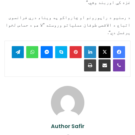
غزه کې اوربند وشي.”
د رسنیو د راپورونو او چارواکو په وینا، درې فرانسوی
اتباع د الاقصی طوفان عملیاتو وروسته “لا هم د حماس لخوا
یرغمل دي”.
legram
WhatsApp
Messenger
Skype
Pinterest
LinkedIn
Print
Share via Email
Viber
Author Safir