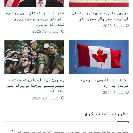
عربي ټولنې د غزې د بیارغونې
خلیلزاد: پاکستان د بې پیلوټه
لپاره د مصر پلان تصویب کړ
الوتکو بریدونو سره ژورو
کندو ته لوېږي
مارچ 5, 2025
اکتوبر 13, 2025
دکانادا ناخوښی د دوحی د
په پوځ کې د اجباري خدمت ته د
غونډې په اړه
صهیونیسټي پوځیانو پرله پسې
مخالفت
جولای 1, 2024
اکتوبر 23, 2024
نظرونه اضافه کړئ
ستاسو برېښناليک به نه خپريږي.
غوښتى ځایونه په نښه شوي
*