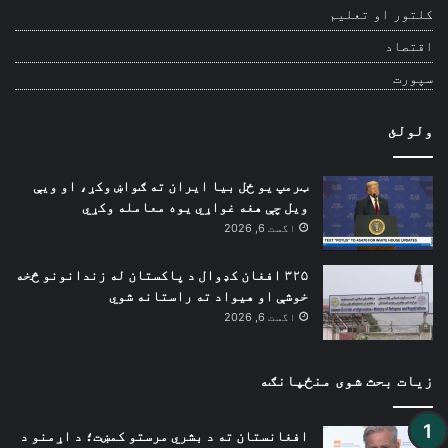
کلتور او تعلیم
اقتصاد
سپورت
ولولئ
ټرمپ یو ځل بیا ایران ته ګواښ وکړ، او ویې
ویل چې هغه غواړي یوه معامله وکړي
اگست 6, 2026
۳۲۵ افغان کډوال د پاکستان له زندانونو څخه
خوشې او هیواد ته راستانه شوي
اگست 6, 2026
زیات بحث شوی منځپانګه
افغانستان ته د بشري مرستو کمښت؛ د اړمنو د