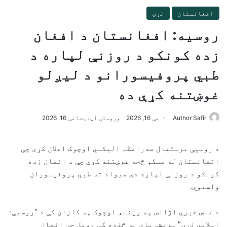
افغانستان
نړۍ
روسیه: افغانستان د افغان
زده کونکو د روزنې لپاره د
طبي پروفیسورانو د لیږلو
غوښتنه کړې ده
Author Safir
مې 16, 2026
وروستی آپدیت : مې 16, 2026
د روسیې مرستیال صدراعظم الیکسي اوچوک اعلان کړی چې
افغانستان له مسکو څخه غوښتنه کړې چې د افغان زده
کونکو د روزنې لپاره دې هیواد ته طبي پروفیسوران
واستوي.
د تاس خبري اژانس په وینا، اوچوک په کازان کې د “روسیې-
اسلامي نړۍ” سرمشریزې په څنډه کې وویل چې افغان