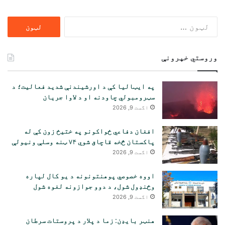
ددی
لپاره
لټون:
وروستي خپرونې
په ایټالیا کې د اورشیندنې شدید فعالیت؛ د
سټرومبولي چاودنه او د لاوا جریان
اگست 9, 2026
افغان دفاعي ځواکونو په ختیځ زون کې له
پاکستان څخه قاچاق شوي ۷۴ ټنه وسلې ونیولې
اگست 9, 2026
اووه خصوصي پوهنتونونه د یو کال لپاره
وځنډول شول، د دوو جوازونه لغوه شول
اگست 9, 2026
هنټر بایډن: زما د پلار د پروستات سرطان