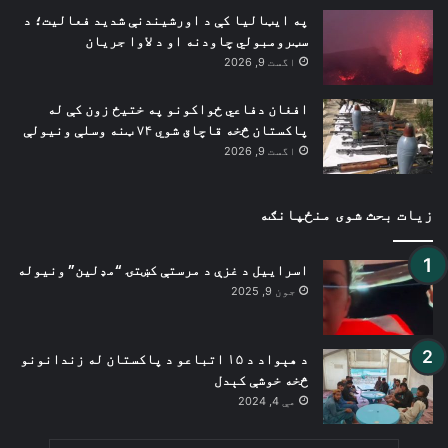
په ایټالیا کې د اورشیندنې شدید فعالیت؛ د
سټرومبولي چاودنه او د لاوا جریان
اگست 9, 2026
افغان دفاعي ځواکونو په ختیځ زون کې له
پاکستان څخه قاچاق شوي ۷۴ ټنه وسلې ونیولې
اگست 9, 2026
زیات بحث شوی منځپانګه
اسراییل د غزې د مرستې کښتۍ “مډلین” ونیوله
جون 9, 2025
د هېواد د ۱۵ اتباعو د پاکستان له زندانونو
څخه خوشې کېدل
مې 4, 2024