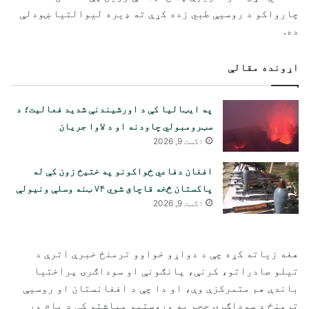
چارواکو د روسیې طبي زده کړې ته ډیره لیوالتیا ښودلې
ده.
اړونده مقالې
په ایټالیا کې د اورشیندنې شدید فعالیت؛ د
سټرومبولي چاودنه او د لاوا جریان
اگست 9, 2026
افغان دفاعي ځواکونو په ختیځ زون کې له
پاکستان څخه قاچاق شوي ۷۴ ټنه وسلې ونیولې
اگست 9, 2026
هغه زیاته کړه چې د دواړو خواوو ترمنځ خبرې اترې د
تیلو صادراتو، کرنې، پانګونې او سوداګرۍ پراختیا
باندې هم متمرکزې وې، او دا چې د افغانستان او روسیې
ترمنځ د سوداګرۍ حجم په وروستیو میاشتو کې د پام وړ