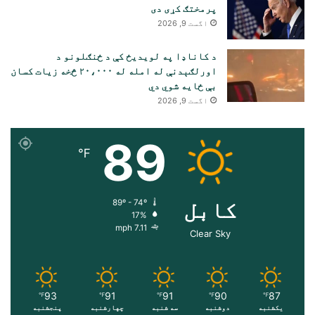
پرمختګ کړی دی
اگست 9, 2026
د کاناډا په لویدیځ کې د ځنګلونو د
اورلګېدنې له امله له ۲۰،۰۰۰ څخه زیات کسان
بې ځایه شوي دي
اگست 9, 2026
89
℉
کابل
89º - 74º
17%
7.11 mph
Clear Sky
93
91
91
90
87
℉
℉
℉
℉
℉
یکشنبه
دوشنبه
سه شنبه
چهارشنبه
پنجشنبه