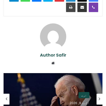
Print
Share via Email
Viber
Author Safir
Website
نړۍ
اگست 9, 2026