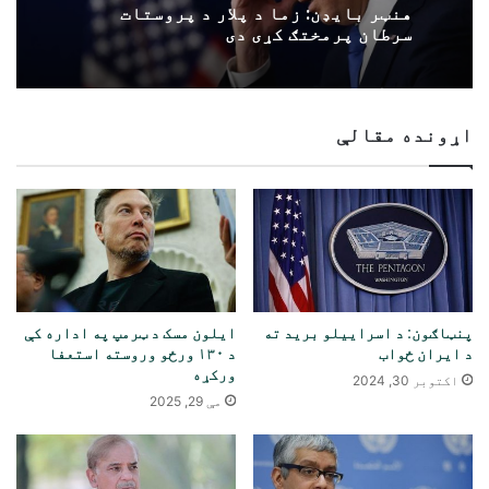
هنټر بایډن: زما د پلار د پروستات
سرطان پرمختګ کړی دی
اړونده مقالې
پنټاګون: د اسراییلو برید ته
ایلون مسک د ټرمپ په اداره کې
د ایران ځواب
د ۱۳۰ ورځو وروسته استعفا
ورکړه
اکتوبر 30, 2024
مې 29, 2025