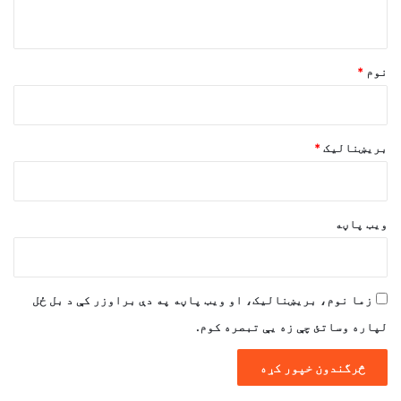
و
ن
*
نوم
*
بریښنالیک
*
ویب پاڼه
زما نوم، بریښنالیک، او ویب پاڼه په دې براوزر کې د بل ځل
لپاره وساتئ چې زه یې تبصره کوم.