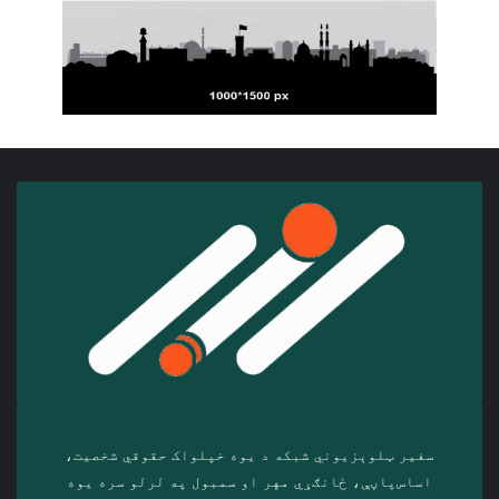
سفیر ټلوېزیوني شبکه د‎ یوه خپلواک حقوقي شخصیت،
اساس‌پاڼې، ځانګړي مهر او سمبول په لرلو سره ‎یوه