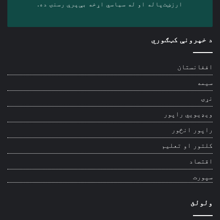
ارزښت‌پاله او ‎له سیاسي اړخه بې‌پرې رسنۍ ده.
د خپرونې کټګوري
افغانستان
سیمه
نړۍ
ویډیويي راپور
راپور انځور
کلتور او تعلیم
اقتصاد
سپورت
ولولئ