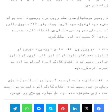
زیات شوی دی.
د روسیې مرستیال صدراعظم وویل چې د روسیې د احصایو له
مخې، دوه اړخیزه سوداګري اوس شاوخوا ۳۲۶ ملیون ډالرو
ته رسیدلې ده، پداسې حال کې چې افغانستان دا شمیره
نږدې ۵۰۰ ملیون ډالرو اټکل کوي.
هغه دا هم وویل چې افغانستان د روسیې د موټرو او
کرنیزو محصولاتو واردولو ته لیوالتیا لري، او دواړو
خواوو روسیې ته د افغان کارګرانو د لیږلو په اړه هم
خبرې اترې کړې دي.
د افغانستان د صنعت او سوداګرۍ وزیر نورالدین عزیزي
ویلي دي چې روسیې ته د افغان کارګرانو د لیږلو یوازینۍ
خنډ د ژبې ستونزه ده، او د حل لپاره یې هڅې روانې دي.
legram
WhatsApp
Messenger
Skype
Pinterest
LinkedIn