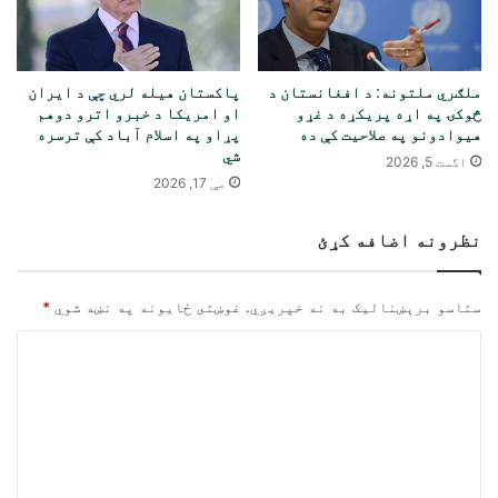
ملګري ملتونه: د افغانستان د
پاکستان هیله لري چې د ایران
څوکۍ په اړه پریکړه د غړو
او امریکا د خبرو اترو دوهم
هیوادونو په صلاحیت کې ده
پړاو په اسلام آباد کې ترسره
شي
اگست 5, 2026
مې 17, 2026
نظرونه اضافه کړئ
ستاسو برېښناليک به نه خپريږي.
غوښتى ځایونه په نښه شوي
*
څ
ر
گ
ن
د